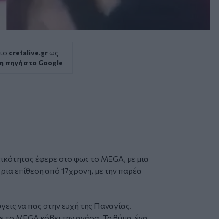
 το
cretalive.gr
ως
η πηγή στο Google
ικότητας
έφερε στο φως το MEGA, με μια
ρια επίθεση από 17χρονη, με την παρέα
ύγεις να πας στην ευχή της Παναγίας.
 το MEGA κόβει την ανάσα. Το θύμα, ένα