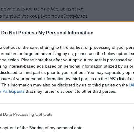
χρονη συνέχισε τις απειλές, με ηχητικά
Το ηχητικό ντοκουμέντο που εξασφάλισε
λτη που βίωνε η νεαρή μαθήτρια. «Εγώ
ι να λες πήγαινε λέγε ό,τι θέλεις. Εάν
-
Do Not Process My Personal Information
λίσει, μόνο αυτό έχω να σου πω».
ε την εισαγωγή της στο Γυμνάσιο, την
to opt-out of the sale, sharing to third parties, or processing of your per
την πλατεία τα απογεύματα, τα
formation for targeted advertising by us, please use the below opt-out s
ρα, την χλεύαζε, την χτύπαγε μπουνιές
r selection. Please note that after your opt-out request is processed y
ή ήταν η τρίτη φορά που την
eing interest-based ads based on personal information utilized by us or
disclosed to third parties prior to your opt-out. You may separately opt-
ος.
losure of your personal information by third parties on the IAB’s list of
 τους γονείς της καθώς και τους γονείς
. This information may also be disclosed by us to third parties on the
IA
οστά στην επίθεση βιντεοσκοπώντας, για
Participants
that may further disclose it to other third parties.
l Data Processing Opt Outs
o opt-out of the Sharing of my personal data.