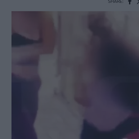
SHARE:
Face
T