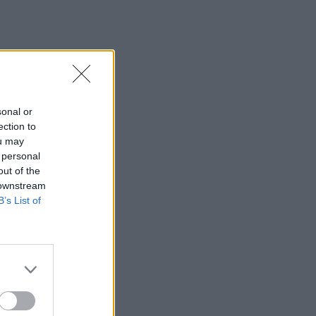
Αττικής
10:42
Ο «χάρτης» των πληρωμών από τον e-
ΕΦΚΑ και τη ΔΥΠΑ έως τις 14
Αυγούστου
sonal or
10:40
ection to
Γαύδος: Επιχείρηση διάσωσης 31χρονης
ou may
από δύσβατο σημείο
 personal
out of the
10:33
 downstream
Marfin: «Δεν υπάρχει ταυτοποίηση»
B’s List of
λέει ο δικηγόρος της 46χρονης
10:25
Δημήτρης Παπαμιχαήλ: Το
«λεβεντόπαιδο» που έγραψε τη δική
του ιστορία στο ελληνικό σινεμά
(video)