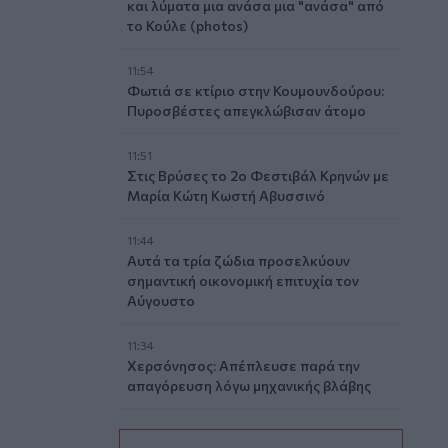
και λύματα μια ανάσα μια "ανάσα" από
το Κούλε (photos)
11:54
Φωτιά σε κτίριο στην Κουμουνδούρου:
Πυροσβέστες απεγκλώβισαν άτομο
11:51
Στις Βρύσες το 2ο Φεστιβάλ Κρηνών με
Μαρία Κώτη Κωστή Αβυσσινό
11:44
Αυτά τα τρία ζώδια προσελκύουν
σημαντική οικονομική επιτυχία τον
Αύγουστο
11:34
Χερσόνησος: Απέπλευσε παρά την
απαγόρευση λόγω μηχανικής βλάβης
11:27