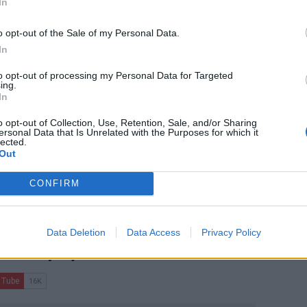
In
o opt-out of the Sale of my Personal Data.
In
to opt-out of processing my Personal Data for Targeted
 Γραμματέας στον Τομέα Επικοινωνίας
ing.
In
τά στους αστέγους της πόλης
o opt-out of Collection, Use, Retention, Sale, and/or Sharing
ersonal Data that Is Unrelated with the Purposes for which it
ην αγορά
lected.
Out
CONFIRM
ο
Google News
και στο
Facebook
Data Deletion
Data Access
Privacy Policy
κανάλι μας στο
YouTube