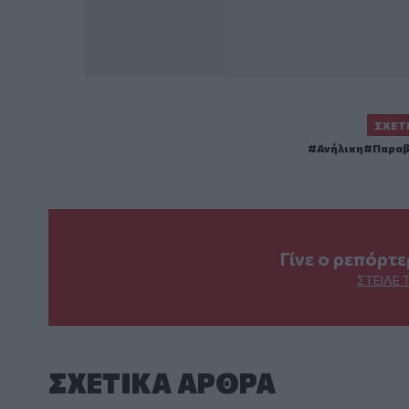
ΣΧΕΤ
Ανήλικη
Παραβ
Γίνε ο ρεπόρτ
ΣΤΕΊΛΕ 
ΣΧΕΤΙΚA AΡΘΡΑ