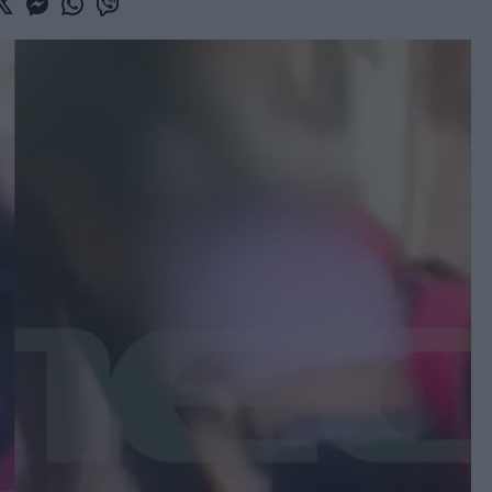
book
witter
Messenger
Whatsapp
Viber