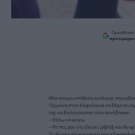
Προσθέστε
προτιμώμεν
Μία ακόμη υπόθεση
ανήλικης
παραβατ
13χρονη στην
Κεφαλονιά
να δέχεται άγ
της να βιντεοσκοπεί όσα συνέβησαν.
– Θέλω να φύγω.
– Ρε πες μου ότι έλεγες μ@λ@ και θα φ
Το βίντεο ντοκουμέντο που εξασφάλισε