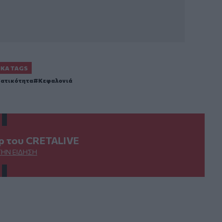
ΙΚΆ TAGS
ατικότητα
Κεφαλονιά
ερ του CRETALIVE
ΤΗΝ ΕΊΔΗΣΗ