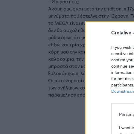
– Θα μου πεις;
Ακόμη όμως και μετά την επίθεση, η 17
μηνύματα που έστελνε στην 13χρονη. 
το MEGA είναι ενδεικτικό για τον εφιά
δεν θα ασχοληθώ άλλο μαζί σου, ό,τι κα
Cretalive 
μάθω όμως ότι μαθεύτηκε, σε έχω ξεφτι
«Εδώ και τρία χρόνια, από τα 11 της, μ
If you wish 
κόρη μου την κακοποιεί, την έβλεπε σ
sensitive in
καλοκαίρια, την έφτυνε μέσα στα μούτ
confirm you
μπροστά στον κόσμο συστηματικά, αυτ
continue se
information 
ξυλοκόπησε», λέει η μητέρα του θύματ
further disc
Οι αστυνομικοί συνέλαβαν την 17χρονη,
participants
των ανήλικων κοριτσιών που ήταν μπρ
Downstream 
παραμέληση εποπτείας ανηλίκων.
Glomex
Persona
Video
I want t