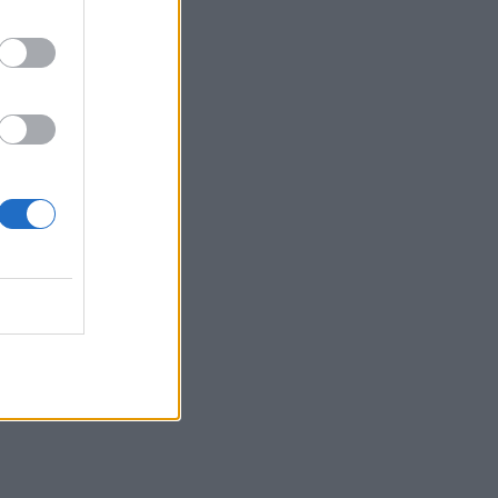
10:19
Άγιος Νικόλαος: Πρόσκληση
συμμετοχής στα «Κρητικά
Μαγειρέματα»
10:12
Λάρισα: Μάχη στη ΜΕΘ για τον 43χρονο
που έπεσε από ηλεκτρικό πατίνι
10:05
Στο επίκεντρο τα ζητήματα των
στρατιωτικών του Ηρακλείου –
Συνάντηση με τον Κωνσταντίνο
Κεφαλογιάννη
09:59
Ελαφονήσι: Συλλήψεις για άγρα
πελατών και παρεμπόδιση της
κυκλοφορίας
09:53