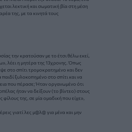
χεται λεκτική και σωματική βία στη μέση
αρέα της, με τα κινητά τους
υσίας την κρατούσαν με το έτσι θέλω εκεί,
ω», λέει η μητέρα της 13χρονης. Όπως
ρεψε στο σπίτι τρομοκρατημένο και δεν
 παιδί ξυλοκοπημένο στο σπίτι και να
έτεια που πέρασε; Ήταν οργανωμένο ότι
οπέλας ήταν να δείξουν (το βίντεο) στους
 φίλους της, σε μία ομαδική που είχε»,
ξέρεις γιατί λες μ@λ@ για μένα και μην