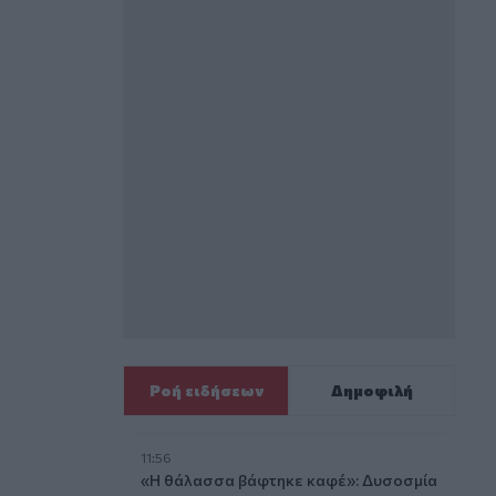
Ροή ειδήσεων
Δημοφιλή
11:56
«Η θάλασσα βάφτηκε καφέ»: Δυσοσμία