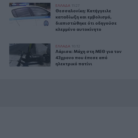
ς απεγκλώβισαν άτομο
Θεσσαλονίκη: Κατήγγειλε καταδίωξη και εμβολισμό, δι
ΕΛΛAΔΑ
11:27
ούρου: Πυροσβέστες απεγκλώβισαν άτομο
Θεσσαλονίκη: Κατήγγειλε καταδίωξη
Θεσσαλονίκη: Κατήγγειλε
καταδίωξη και εμβολισμό,
διαπιστώθηκε ότι οδηγούσε
κλεμμένο αυτοκίνητο
ς της 46χρονης
Λάρισα: Μάχη στη ΜΕΘ για τον 43χρονο που έπεσε από 
ΕΛΛAΔΑ
10:12
ση» λέει ο δικηγόρος της 46χρονης
Λάρισα: Μάχη στη ΜΕΘ για τον 43χρ
Λάρισα: Μάχη στη ΜΕΘ για τον
43χρονο που έπεσε από
ηλεκτρικό πατίνι