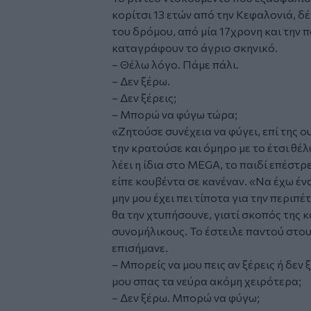
κορίτσι 13 ετών από την Κεφαλονιά, δέ
του δρόμου, από μία 17χρονη και την π
καταγράφουν το άγριο σκηνικό.
– Θέλω λόγο. Πάμε πάλι.
– Δεν ξέρω.
– Δεν ξέρεις;
– Μπορώ να φύγω τώρα;
«Ζητούσε συνέχεια να φύγει, επί της ο
την κρατούσε και όμηρο με το έτσι θέλ
λέει η ίδια στο MEGA, το παιδί επέστ
είπε κουβέντα σε κανέναν. «Να έχω ένα
μην μου έχει πει τίποτα για την περιπ
θα την χτυπήσουνε, γιατί σκοπός της κ
συνομήλικους. Το έστειλε παντού στους
επισήμανε.
– Μπορείς να μου πεις αν ξέρεις ή δεν 
μου σπας τα νεύρα ακόμη χειρότερα;
– Δεν ξέρω. Μπορώ να φύγω;