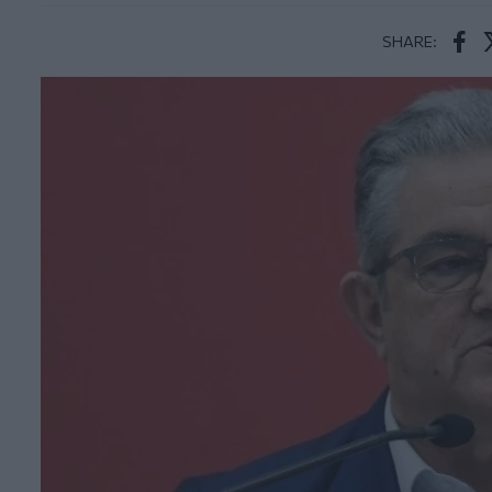
SHARE:
Face
T