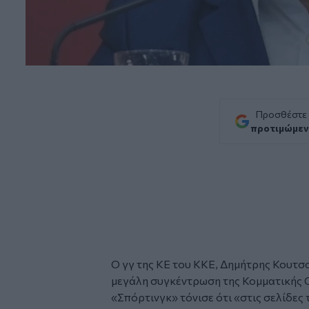
Προσθέστε
προτιμώμεν
Ο γγ της ΚΕ του
ΚΚΕ,
Δημήτρης Κουτσ
μεγάλη συγκέντρωση της Κομματικής 
«Σπόρτινγκ» τόνισε ότι «στις σελίδες