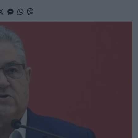
book
witter
Messenger
Whatsapp
Viber