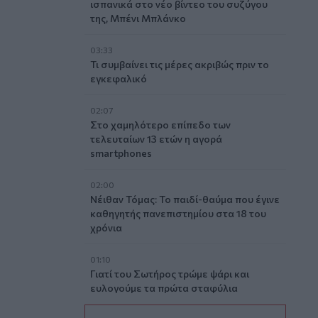
ισπανικά στο νέο βίντεο του συζύγου
της, Μπένι Μπλάνκο
03:33
Τι συμβαίνει τις μέρες ακριβώς πριν το
εγκεφαλικό
02:07
Στο χαμηλότερο επίπεδο των
τελευταίων 13 ετών η αγορά
smartphones
02:00
Νέιθαν Τόμας: Το παιδί-θαύμα που έγινε
καθηγητής πανεπιστημίου στα 18 του
χρόνια
01:10
Γιατί του Σωτήρος τρώμε ψάρι και
ευλογούμε τα πρώτα σταφύλια