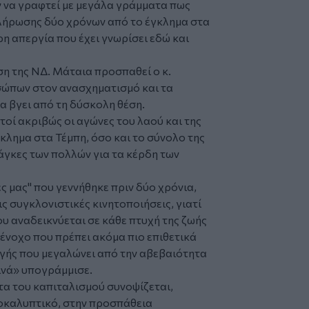
ν να γραφτεί με μεγάλα γράμματα πως
πλήρωσης δύο χρόνων από το έγκλημα στα
η απεργία που έχει γνωρίσει εδώ και
ση της ΝΔ. Μάταια προσπαθεί ο κ.
ώπων στον ανασχηματισμό και τα
να βγει από τη δύσκολη θέση.
τοί ακριβώς οι αγώνες του λαού και της
κλημα στα Τέμπη, όσο και το σύνολο της
νάγκες των πολλών για τα κέρδη των
ές μας" που γεννήθηκε πριν δύο χρόνια,
ις συγκλονιστικές κινητοποιήσεις, γιατί
υ αναδεικνύεται σε κάθε πτυχή της ζωής
 ένοχο που πρέπει ακόμα πιο επιθετικά
ργής που μεγαλώνει από την αβεβαιότητα
ινά» υπογράμμισε.
τα του καπιταλισμού συνοψίζεται,
ποκαλυπτικό, στην προσπάθεια