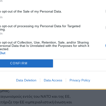
In
ίας και των πολέμων».
 στις κατακτήσεις εργαζομένων και
o opt-out of the Sale of my Personal Data.
όμενοι θα απεργήσουν σε όλη τη χώρα
In
to opt-out of processing my Personal Data for Targeted
ς νεολαίας, της εργατικής τάξης, των
ing.
In
πέφτει το βάρος της σύγκρουσης με την
της. Όχι ο καθένας ξεχωριστά αλλά
o opt-out of Collection, Use, Retention, Sale, and/or Sharing
ν κοινό στόχο. Γιατί για να κερδίσουμε
ersonal Data that Is Unrelated with the Purposes for which it
lected.
ε το σύστημα που μας φέρνει ασφυξία»
Out
 μαζί και τα διάφορα ευτράπελα που
CONFIRM
σεις των ιμπεριαλιστών, συνιστούν την
άνω στα οποία στηρίχθηκε για χρόνια η
λαντικού τόξου, η προσπάθειά τους να
Data Deletion
Data Access
Privacy Policy
ς επιλογές και τους σχεδιασμούς των
ύμπας.
νταγωνισμούς εντός του ΝΑΤΟ και της ΕΕ,
τήριζε την ΕΕ «ιμπεριαλιστική ένωση και