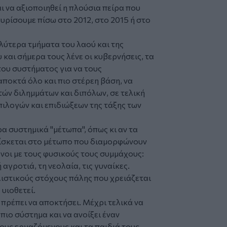
ι να αξιοποιηθεί η πλούσια πείρα που
γυρίσουμε πίσω στο 2012, στο 2015 ή στο
λύτερα τμήματα του λαού και της
και σήμερα τους λένε οι κυβερνήσεις, τα
του συστήματος για να τους
ποκτά όλο και πιο στέρεη βάση, να
ών διλημμάτων και διπόλων, σε τελική
ιλογών και επιδιώξεων της τάξης των
α συστημικά "μέτωπα", όπως κι αν τα
ρίσκεται στο μέτωπο που διαμορφώνουν
νοι με τους φυσικούς τους συμμάχους:
γροτιά, τη νεολαία, τις γυναίκες.
λιστικούς στόχους πάλης που χρειάζεται
 υιοθετεί.
πρέπει να αποκτήσει. Μέχρι τελικά να
ιο σύστημα και να ανοίξει έναν
υς εργαζόμενους και τα παιδιά τους.