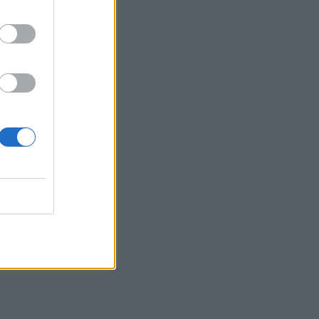
22:55
Ανησυχία στην Τεχεράνη: Ο πρόεδρος
του Ιράν δηλώνει ότι η επαφή με τον
Χαμενεΐ είναι δύσκολη
22:49
Φωτιά στα Αϊβαλιώτικα Βόλου
22:43
Συνελήφθη οπλισμένος άνδρας κοντά
σε γήπεδο γκολφ του Τραμπ στην
Καλιφόρνια
22:37
Κόλπος του Άντεν: Πλήγμα των Χούθι σε
τάνκερ της Σαουδικής Αραβίας
22:30
Αδειοδωρόσημο Αυγούστου 2026: Πότε
καταβάλλεται στους οικοδόμους