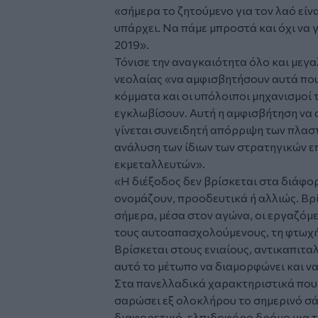
«σήμερα το ζητούμενο για τον λαό είνα
υπάρχει. Να πάμε μπροστά και όχι να 
2019».
Τόνισε την αναγκαιότητα όλο και μεγα
νεολαίας «να αμφισβητήσουν αυτά που 
κόμματα και οι υπόλοιποι μηχανισμοί 
εγκλωβίσουν. Αυτή η αμφισβήτηση να α
γίνεται συνειδητή απόρριψη των πλαστ
ανάλυση των ίδιων των στρατηγικών επ
εκμεταλλευτών».
«Η διέξοδος δεν βρίσκεται στα διάφορ
ονομάζουν, προοδευτικά ή αλλιώς. Β
σήμερα, μέσα στον αγώνα, οι εργαζόμε
τους αυτοαπασχολούμενους, τη φτωχή α
Βρίσκεται στους ενιαίους, αντικαπιτα
αυτό το μέτωπο να διαμορφώνει και να
Στα πανελλαδικά χαρακτηριστικά που 
σαρώσει εξ ολοκλήρου το σημερινό σάπ
διαφορετικό, ελπιδοφόρο δρόμο για το