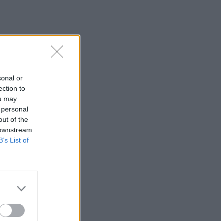
23:21
Κυψέλη: Τα δύο σενάρια που εξετάζουν
οι Αρχές για τη δολοφονία της
Σκωτσέζας
23:15
Οι ΗΠΑ αναστέλλουν τις εισαγωγές από
sonal or
τον μεγαλύτερο παραγωγό αβοκάντο
ection to
του Μεξικού
ou may
 personal
23:09
out of the
Κατσαφάδος από τα Βίλια: «Κανένας
 downstream
δεν μένει πίσω» - Σε εξέλιξη οι
B’s List of
διαδικασίες αποζημιώσεων για τους
πληγέντες
23:03
Ποια είναι τα δέντρα που μπορούν να
γίνουν «ασπίδα» για το σπίτι σας
απέναντι στις πυρκαγιές