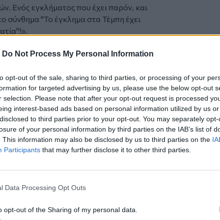
ν. Ενός εγκλήματος που έχει παρόν, και
ο σύνθημα "Το έγκλημα στα Τέμπη έχει
τία"!».
με γελοιότητες, προσπαθούν να φέρουν
-
Do Not Process My Personal Information
σεις και τα μηνύματα τους και οι
ρατίας το ΠΑΣΟΚ, ο ΣΥΡΙΖΑ και οι
ια την αναβάπτιση των θεσμών του
to opt-out of the sale, sharing to third parties, or processing of your per
formation for targeted advertising by us, please use the below opt-out s
r selection. Please note that after your opt-out request is processed y
νσωματώσουν και να χειραγωγήσουν τη
eing interest-based ads based on personal information utilized by us or
ν την εμπιστοσύνη στο κράτος και
disclosed to third parties prior to your opt-out. You may separately opt-
 διέξοδο στην αγωνιστική αμφισβήτηση
losure of your personal information by third parties on the IAB’s list of
στην μόνη πραγματική για το λαό
. This information may also be disclosed by us to third parties on the
IA
άπιου εκμεταλλευτικού συστήματος και
Participants
that may further disclose it to other third parties.
ς εργατικής εξουσίας και του
κάθαρση και δικαίωση μπορούν να φέρουν
l Data Processing Opt Outs
ς δε θα αποτελούν ούτε "ασανσέρ" για την
ν-ντεκόρ μιας επόμενης αντιλαϊκής
o opt-out of the Sharing of my personal data.
πίζουν τα πόδια τους οι επίδοξοι