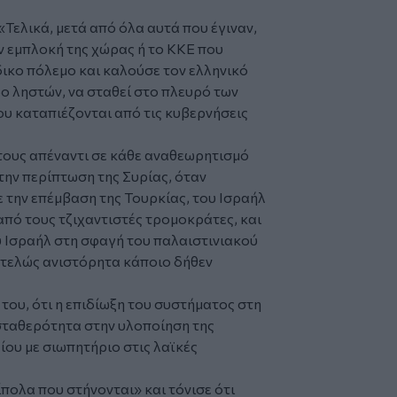
Τελικά, μετά από όλα αυτά που έγιναν,
ην εμπλοκή της χώρας ή το ΚΚΕ που
δικο πόλεμο και καλούσε τον ελληνικό
ο ληστών, να σταθεί στο πλευρό των
ου καταπιέζονται από τις κυβερνήσεις
 τους απέναντι σε κάθε αναθεωρητισμό
ην περίπτωση της Συρίας, όταν
ε την επέμβαση της Τουρκίας, του Ισραήλ
 από τους τζιχαντιστές τρομοκράτες, και
υ Ισραήλ στη σφαγή του παλαιστινιακού
ντελώς ανιστόρητα κάποιο δήθεν
 του, ότι η επιδίωξη του συστήματος στη
σταθερότητα στην υλοποίηση της
ίου με σιωπητήριο στις λαϊκές
πολα που στήνονται» και τόνισε ότι