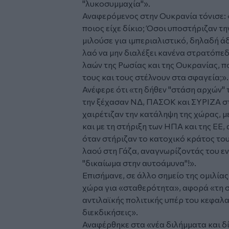
"λυκοσυμμαχία"».
Αναφερόμενος στην Ουκρανία τόνισε: «
ποιος είχε δίκιο; Όσοι υποστήριζαν τ
μιλούσε για ιμπεριαλιστικό, δηλαδή ά
λαό να μην διαλέξει κανένα στρατόπεδ
λαών της Ρωσίας και της Ουκρανίας, π
τους και τους στέλνουν στα σφαγεία;».
Ανέφερε ότι «τη δήθεν "στάση αρχών"
την ξέχασαν ΝΔ, ΠΑΣΟΚ και ΣΥΡΙΖΑ στ
χαιρέτιζαν την κατάληψη της χώρας, μ
και με τη στήριξη των ΗΠΑ και της ΕΕ,
όταν στήριζαν το κατοχικό κράτος το
λαού στη Γάζα, αναγνωρίζοντάς του ε
"δικαίωμα στην αυτοάμυνα"!».
Επισήμανε, σε άλλο σημείο της ομιλίας
χώρα για «σταθερότητα», αφορά «τη 
αντιλαϊκής πολιτικής υπέρ του κεφαλα
διεκδικήσεις».
Αναφέρθηκε στα «νέα διλήμματα και δί