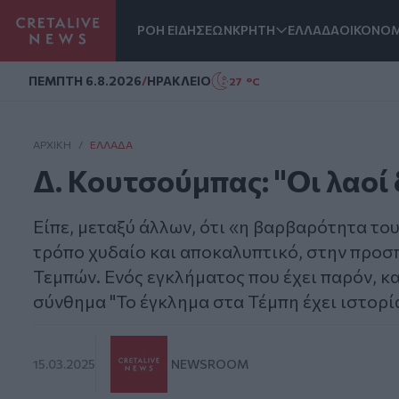
ΡΟΗ ΕΙΔΗΣΕΩΝ
ΚΡΗΤΗ
ΕΛΛΑΔΑ
ΟΙΚΟΝΟΜ
Homepage
ΠΕΜΠΤΗ 6.8.2026
/
ΗΡΑΚΛΕΙΟ
27 °C
ΑΡΧΙΚΗ
/
ΕΛΛΆΔΑ
Δ. Κουτσούμπας: "Οι λαοί 
Είπε, μεταξύ άλλων, ότι «η βαρβαρότητα το
τρόπο χυδαίο και αποκαλυπτικό, στην προσ
Τεμπών. Ενός εγκλήματος που έχει παρόν, κ
σύνθημα "Το έγκλημα στα Τέμπη έχει ιστορί
15.03.2025
NEWSROOM