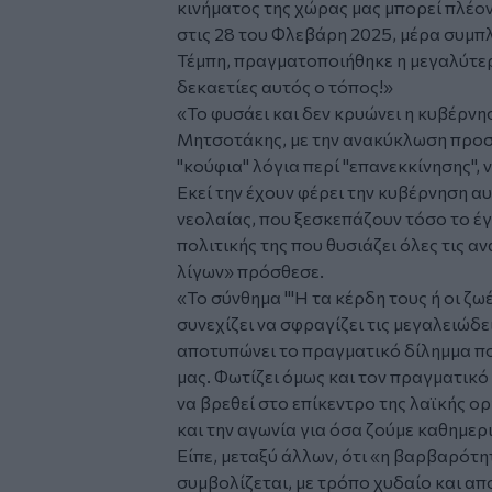
κινήματος της χώρας μας μπορεί πλέο
στις 28 του Φλεβάρη 2025, μέρα συμ
Τέμπη, πραγματοποιήθηκε η μεγαλύτερ
δεκαετίες αυτός ο τόπος!»
«Το φυσάει και δεν κρυώνει η κυβέρνη
Μητσοτάκης, με την ανακύκλωση προσ
"κούφια" λόγια περί "επανεκκίνησης", 
Εκεί την έχουν φέρει την κυβέρνηση αυ
νεολαίας, που ξεσκεπάζουν τόσο το έγ
πολιτικής της που θυσιάζει όλες τις α
λίγων» πρόσθεσε.
«Το σύνθημα "'Η τα κέρδη τους ή οι ζω
συνεχίζει να σφραγίζει τις μεγαλειώδε
αποτυπώνει το πραγματικό δίλημμα πο
μας. Φωτίζει όμως και τον πραγματικό
να βρεθεί στο επίκεντρο της λαϊκής ο
και την αγωνία για όσα ζούμε καθημερ
Είπε, μεταξύ άλλων, ότι «η βαρβαρότη
συμβολίζεται, με τρόπο χυδαίο και α