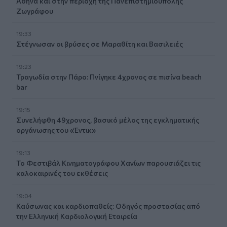
Αθήνα και στην περιοχή της Πανεπιστημιούπολης
Ζωγράφου
19:33
Στέγνωσαν οι βρύσες σε Μαραθίτη και Βασιλειές
19:23
Τραγωδία στην Πάρο: Πνίγηκε 4χρονος σε πισίνα beach
bar
19:15
Συνελήφθη 49χρονος, βασικό μέλος της εγκληματικής
οργάνωσης του «Έντικ»
19:13
Το Φεστιβάλ Κινηματογράφου Χανίων παρουσιάζει τις
καλοκαιρινές του εκθέσεις
19:04
Καύσωνας και καρδιοπαθείς: Οδηγός προστασίας από
την Ελληνική Καρδιολογική Εταιρεία