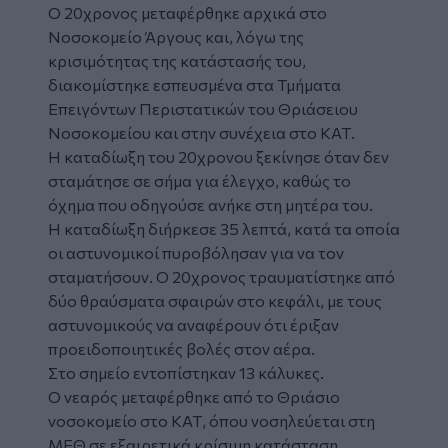
Ο 20χρονος μεταφέρθηκε αρχικά στο
Νοσοκομείο Άργους και, λόγω της
κρισιμότητας της κατάστασής του,
διακομίστηκε εσπευσμένα στα Τμήματα
Επειγόντων Περιστατικών του Θριάσειου
Νοσοκομείου και στην συνέχεια στο ΚΑΤ.
Η καταδίωξη του 20χρονου ξεκίνησε όταν δεν
σταμάτησε σε σήμα για έλεγχο, καθώς το
όχημα που οδηγούσε ανήκε στη μητέρα του.
Η καταδίωξη διήρκεσε 35 λεπτά, κατά τα οποία
οι αστυνομικοί πυροβόλησαν για να τον
σταματήσουν. Ο 20χρονος τραυματίστηκε από
δύο θραύσματα σφαιρών στο κεφάλι, με τους
αστυνομικούς να αναφέρουν ότι έριξαν
προειδοποιητικές βολές στον αέρα.
Στο σημείο εντοπίστηκαν 13 κάλυκες.
Ο νεαρός μεταφέρθηκε από το Θριάσιο
νοσοκομείο στο ΚΑΤ, όπου νοσηλεύεται στη
ΜΕΘ σε εξαιρετικά κρίσιμη κατάσταση.