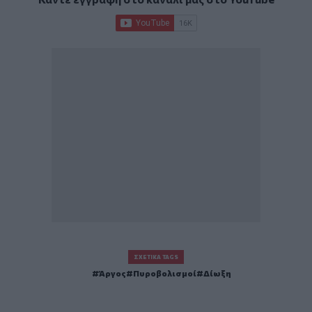
ΣΧΕΤΙΚΆ TAGS
Άργος
Πυροβολισμοί
Δίωξη