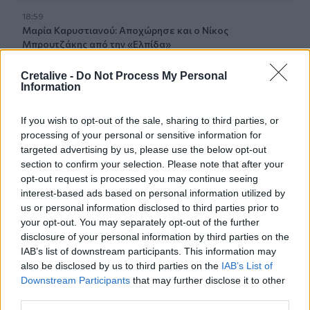
18:59
Μαρία Καρυστιανού: Αποχώρησε και ο Νίκος
Μπρουτζάκης από την «Ελπίδα»
18:58
Cretalive -
Do Not Process My Personal
Information
Ένας σοβαρά τραυματίας από τροχαίο με γουρούνα στην
Ηλεία
If you wish to opt-out of the sale, sharing to third parties, or
18:55
processing of your personal or sensitive information for
Η πρώτη ομάδα που συλλυπήθηκε για τον χαμό του
targeted advertising by us, please use the below opt-out
πατέρα του Μέσι
section to confirm your selection. Please note that after your
opt-out request is processed you may continue seeing
18:45
interest-based ads based on personal information utilized by
Τα «Παραμύθια του Σαββάτου»… πάνε διακοπές!
us or personal information disclosed to third parties prior to
your opt-out. You may separately opt-out of the further
disclosure of your personal information by third parties on the
18:38
Μυστήριο 3.500 ετών στη Σαντορίνη: Ο 15χρονος που δεν
IAB’s list of downstream participants. This information may
πρόλαβε να ξεφύγει από το τσουνάμι μπορεί ν' αλλάξει
also be disclosed by us to third parties on the
IAB’s List of
τη χρονολογία της μεγάλης έκρηξης
Downstream Participants
that may further disclose it to other
third parties.
18:22