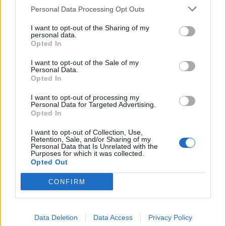
Personal Data Processing Opt Outs
ΟΦΗ: Έκλεισε τον Λορέντσο Ντίκμαν
I want to opt-out of the Sharing of my
18:21
personal data.
ΕΛΓΕΚΑ: Προληπτική ανάκληση γνωστής μαρμελάδας
Opted In
φράουλα
I want to opt-out of the Sale of my
Personal Data.
Opted In
ΠΕΡΙΣΣΟΤΕΡΑ
I want to opt-out of processing my
Personal Data for Targeted Advertising.
Opted In
I want to opt-out of Collection, Use,
Retention, Sale, and/or Sharing of my
Personal Data that Is Unrelated with the
ΣΧΕΤΙΚA AΡΘΡΑ
Purposes for which it was collected.
Opted Out
CONFIRM
Καλύτερη η εικόνα της φωτιάς στη Μικρή Βίγλα της Νάξ
ΕΛΛAΔΑ
20:05
Καλύτερη η εικόνα της φωτιάς στη 
Καλύτερη η εικόνα της φωτιάς
στη Μικρή Βίγλα της Νάξου
Data Deletion
Data Access
Privacy Policy