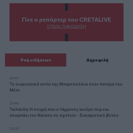
Γίνε ο ρεπόρτερ του CRETALIVE
ΣΤΕΊΛΕ ΤΗΝ ΕΊΔΗΣΗ
Ροή ειδήσεων
Δημοφιλή
20:41
Το συγκινητικό αντίο της Μπαρτσελόνα στον πατέρα του
Μέσι
20:40
Ταϊλάνδη: Η στιγμή που ο 14χρονος ανοίγει πυρ και
σκορπάει τον θάνατο σε σχολείο - Σοκαριστικό βίντεο
20:20