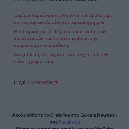
Λαμία: «Καμπάνα» σε 59χρονο που έβαλε χέρι
σε παγκάρι εκκλησίας και ταμειακή μηχανή
Θεοδωρικάκος: Σε θέματα προστασίας των
καταναλωτών πρέπει να υπερβούμε την
κομματική αντιπαράθεση
Χατζηδάκης: Τα ψέματα και η ασχετοσύνη θα
πάνε τη χώρα πίσω
Πηγή:
protothema.gr
Ακολουθήστε το Cretalive στο
Google News
και
στο
Facebook
Κάντε εγγραφή στο κανάλι μας στο
YouTube