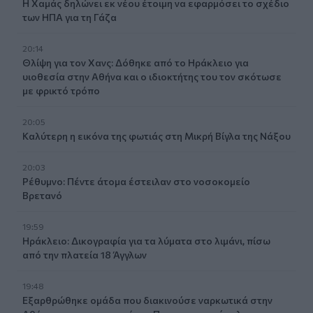
Η Χαμάς δηλώνει εκ νέου έτοιμη να εφαρμόσει το σχέδιο
των ΗΠΑ για τη Γάζα
20:14
Θλίψη για τον Χανς: Δόθηκε από το Ηράκλειο για
υιοθεσία στην Αθήνα και ο ιδιοκτήτης του τον σκότωσε
με φρικτό τρόπο
20:05
Καλύτερη η εικόνα της φωτιάς στη Μικρή Βίγλα της Νάξου
20:03
Ρέθυμνο: Πέντε άτομα έστειλαν στο νοσοκομείο
Βρετανό
19:59
Ηράκλειο: Δικογραφία για τα λύματα στο λιμάνι, πίσω
από την πλατεία 18 Άγγλων
19:48
Εξαρθρώθηκε ομάδα που διακινούσε ναρκωτικά στην