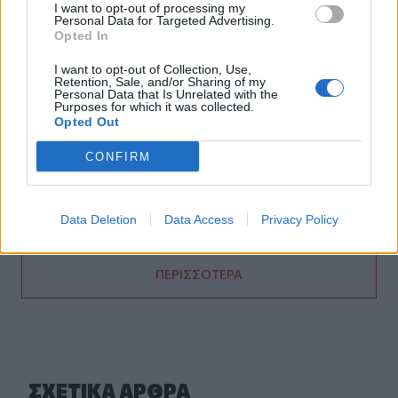
Λογαριασμού Αγροτικής Εστίας
I want to opt-out of processing my
Personal Data for Targeted Advertising.
Opted In
07:25
Εορτολόγιο: Ποιοι γιορτάζουν σήμερα 7 Αυγούστου
I want to opt-out of Collection, Use,
Retention, Sale, and/or Sharing of my
Personal Data that Is Unrelated with the
07:17
Purposes for which it was collected.
Opted Out
Νέο Διεθνές Αεροδρόμιο Ηρακλείου: Σήμερα οι
υπογραφές για τα Συστήματα Αεροναυτιλίας
CONFIRM
07:10
Ταϋλάνδη: Μαθητής άνοιξε πυρ μέσα σε σχολείο –
Αναφορές για νεκρούς
Data Deletion
Data Access
Privacy Policy
ΠΕΡΙΣΣΟΤΕΡΑ
ΣΧΕΤΙΚA AΡΘΡΑ