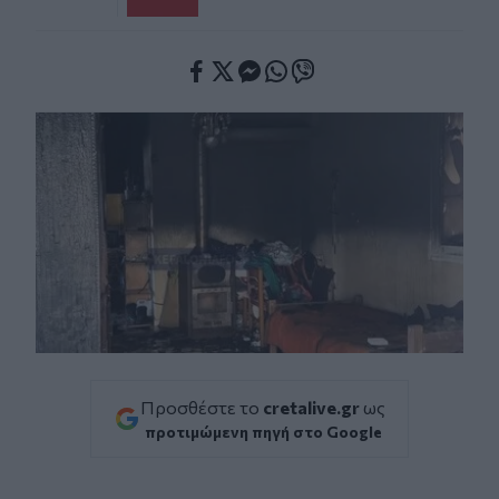
Facebook
Twitter
Messenger
Whatsapp
Viber
Προσθέστε το
cretalive.gr
ως
προτιμώμενη πηγή στο Google