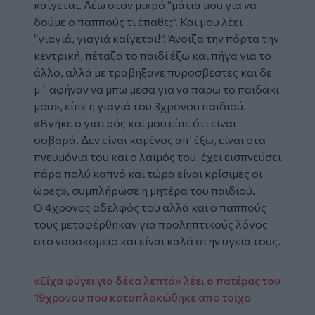
καίγεται. Λέω στον μικρό “μάτια μου για να
δούμε ο παππούς τι έπαθε;”. Και μου λέει
“γιαγιά, γιαγιά καίγεται!”. Άνοιξα την πόρτα την
κεντρική, πέταξα το παιδί έξω και πήγα για το
άλλο, αλλά με τραβήξανε πυροσβέστες και δε
μ΄ αφήναν να μπω μέσα για να πάρω το παιδάκι
μου», είπε η γιαγιά του 3χρονου παιδιού.
«Βγήκε ο γιατρός και μου είπε ότι είναι
σοβαρά. Δεν είναι καμένος απ’ έξω, είναι στα
πνευμόνια του και ο λαιμός του, έχει εισπνεύσει
πάρα πολύ καπνό και τώρα είναι κρίσιμες οι
ώρες», συμπλήρωσε η μητέρα του παιδιού.
Ο 4χρονος αδελφός του αλλά και ο παππούς
τους μεταφέρθηκαν για προληπτικούς λόγος
στο νοσοκομείο και είναι καλά στην υγεία τους.
«Είχα φύγει για δέκα λεπτά» λέει ο πατέρας του
19χρονου που καταπλακώθηκε από τοίχο