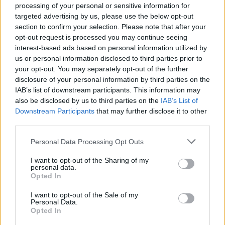
processing of your personal or sensitive information for
08:06
targeted advertising by us, please use the below opt-out
«Τριλογία» επετειακών εκδηλώσεων 160 ετών από την
section to confirm your selection. Please note that after your
Αρκαδική Εθελοθυσία
opt-out request is processed you may continue seeing
interest-based ads based on personal information utilized by
us or personal information disclosed to third parties prior to
07:59
Τα πρωτοσέλιδα των εφημερίδων
your opt-out. You may separately opt-out of the further
disclosure of your personal information by third parties on the
IAB’s list of downstream participants. This information may
07:52
also be disclosed by us to third parties on the
IAB’s List of
Σεισμός 5,8 βαθμών στις δυτικές Φιλιππίνες
Downstream Participants
that may further disclose it to other
third parties.
07:45
Φωτιά τα ξημερώματα στη Σητεία - Η δεύτερη μέσα σε
Personal Data Processing Opt Outs
ένα 24ωρο
I want to opt-out of the Sharing of my
07:37
personal data.
Opted In
Σαουδική Αραβία, Τουρκία και Πακιστάν υπογράφουν
αμυντική συμφωνία
I want to opt-out of the Sale of my
Personal Data.
07:31
Opted In
Σήμερα η δεύτερη πληρωμή των δικαιούχων του