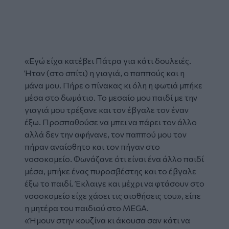
«Εγώ είχα κατέβει Πάτρα για κάτι δουλειές.
Ήταν (στο σπίτι) η γιαγιά, ο παππούς και η
μάνα μου. Πήρε ο πίνακας κι όλη η φωτιά μπήκε
μέσα στο δωμάτιο. Το μεσαίο μου παιδί με την
γιαγιά μου τρέξανε και τον έβγαλε τον έναν
έξω. Προσπαθούσε να μπει να πάρει τον άλλο
αλλά δεν την αφήνανε, τον παππού μου τον
πήραν αναίσθητο και τον πήγαν στο
νοσοκομείο. Φωνάζανε ότι είναι ένα άλλο παιδί
μέσα, μπήκε ένας πυροσβέστης και το έβγαλε
έξω το παιδί. Έκλαιγε και μέχρι να φτάσουν στο
νοσοκομείο είχε χάσει τις αισθήσεις του», είπε
η μητέρα του παιδιού στο MEGA.
«Ήμουν στην κουζίνα κι άκουσα σαν κάτι να