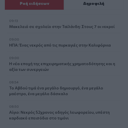
Ροή ειδήσεων
Δημοφιλή
09:13
Μακελειό σε σχολείο στην Ταϊλάνδη: Στους 7 οι νεκροί
09:00
ΗΠΑ: Ένας νεκρός από τις πυρκαγιές στην Καλιφόρνια
09:00
Η νέα εποχή της επιχειρηματικής χρηματοδότησης και η
αξία των συνεργειών
08:54
Το Αβδού τιμά ένα μεγάλο δημιουργό, ένα μεγάλο
μαέστρο, ένα μεγάλο δάσκαλο
08:50
Αίγιο: Νεκρός 52χρονος οδηγός λεωφορείου, υπέστη
καρδιακό επεισόδιο στο τιμόνι