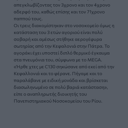
απεγκλωβίζοντας τον 3χρονο και τον 4χρονο
αδερφό του, καθώς επίσης και τον 71χρονο
παππού τους.
Οι τρεις διακομίστηκαν στο νοσοκομείο όμως η
κατάσταση του 3 ετών αγοριού είναι πολύ
σοβαρή και αμέσως στήθηκε αερογέφυρα
σωτηρίας από την Κεφαλονιά στην Πάτρα. Το
αγοράκι έχει υποστεί διπλό θερμικό
έγκαυμα
στα πνευμόνια του, σύμφωνα με το MEGA.
«Ήρθε χτες με C130 σηκώσανε από εκεί από την
Κεφαλλονιά και το φέρανε. Πήγαμε και το
παραλάβανε με ειδική μονάδα και βρίσκεται
διασωληνωμένο σε πολύ βαριά κατάσταση»,
είπε ο αναπληρωτής διοικητής του
Πανεπιστημιακού Νοσοκομείου του Ρίου.
Glomex
Video