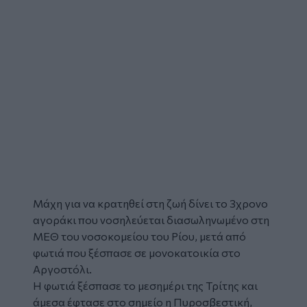
Μάχη για να κρατηθεί στη ζωή δίνει το 3χρονο
αγοράκι
που νοσηλεύεται διασωληνωμένο στη
ΜΕΘ του νοσοκομείου του Ρίου, μετά από
φωτιά
που ξέσπασε σε μονοκατοικία στο
Αργοστόλι.
Η φωτιά ξέσπασε το μεσημέρι της Τρίτης και
άμεσα έφτασε στο σημείο η Πυροσβεστική,