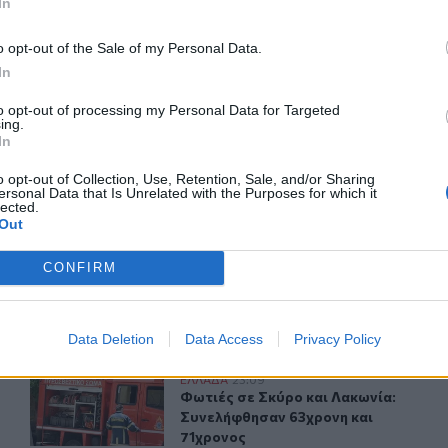
In
o opt-out of the Sale of my Personal Data.
ερ του CRETALIVE
In
ΤΗΝ ΕΊΔΗΣΗ
to opt-out of processing my Personal Data for Targeted
ing.
In
o opt-out of Collection, Use, Retention, Sale, and/or Sharing
ersonal Data that Is Unrelated with the Purposes for which it
lected.
Out
Υπόθεση Marfin: Ενώπιον της Δικαιοσύνης σήμερα η 46χ
ΕΛΛAΔΑ
07:03
ν
Υπόθεση Marfin: Ενώπιον της Δικαι
Υπόθεση Marfin: Ενώπιον της
CONFIRM
Δικαιοσύνης σήμερα η 46χρονη
κατηγορούμενη για τη φονική
επίθεση
Data Deletion
Data Access
Privacy Policy
Φωτιές σε Σκύρο και Λακωνία: Συνελήφθησαν 63χρονη κ
ΕΛΛAΔΑ
23:09
μάτισε ναυτικό
Φωτιές σε Σκύρο και Λακωνία: Συν
Φωτιές σε Σκύρο και Λακωνία:
Συνελήφθησαν 63χρονη και
71χρονος