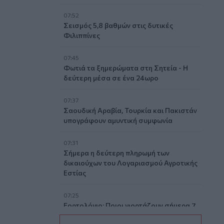
07:52
Σεισμός 5,8 βαθμών στις δυτικές
Φιλιππίνες
07:45
Φωτιά τα ξημερώματα στη Σητεία - Η
δεύτερη μέσα σε ένα 24ωρο
07:37
Σαουδική Αραβία, Τουρκία και Πακιστάν
υπογράφουν αμυντική συμφωνία
07:31
Σήμερα η δεύτερη πληρωμή των
δικαιούχων του Λογαριασμού Αγροτικής
Εστίας
07:25
Εορτολόγιο: Ποιοι γιορτάζουν σήμερα 7
Αυγούστου