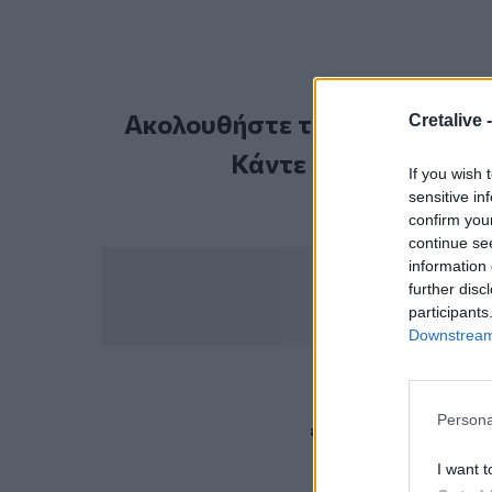
Ακολουθήστε το Cretalive στ
Cretalive 
Κάντε εγγραφή στο 
If you wish 
sensitive in
confirm you
continue se
information 
further disc
participants
Downstream 
ΣΧΕΤ
Persona
Φυλακές Κορυδαλλού
Έ
I want t