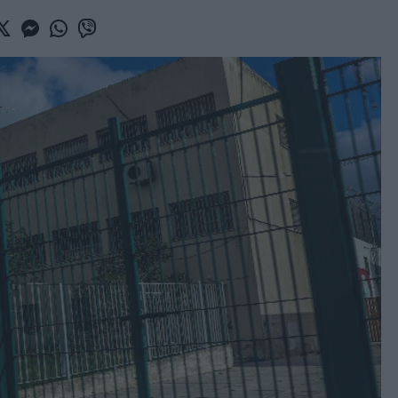
book
witter
Messenger
Whatsapp
Viber