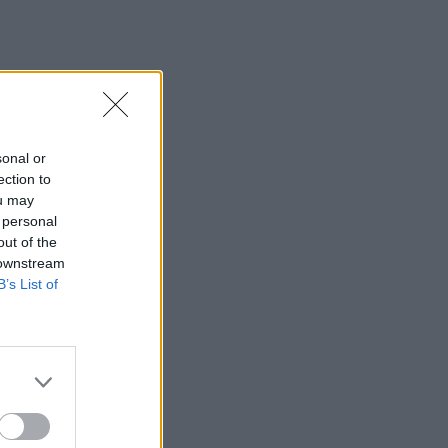
1.000 ευρώ
04:41
Τα φρούτα που επιλέγουν 4
ενδοκρινολόγοι για καλύτερο έλεγχο
του σακχάρου
sonal or
03:34
ection to
Το απολαυστικό βίντεο της Νατάσας
ou may
Θεοδωρίδου με τη μητέρα της
 personal
out of the
02:51
 downstream
Ο έρωτας θα πρωταγωνιστήσει στη ζωή
B’s List of
αυτών των ζωδίων τον Αύγουστο
01:42
Καύσωνας στο γραφείο: Πόσο μπορεί
να χαλαρώσει το dress code
00:31
Παιδιά στην πισίνα: 6 απαράβατοι