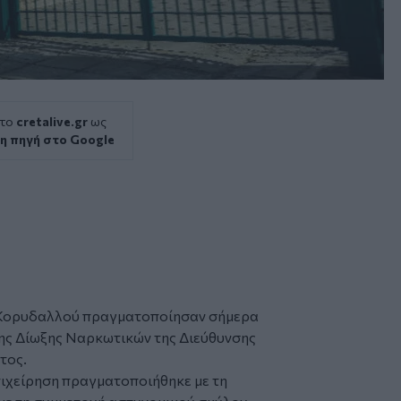
 το
cretalive.gr
ως
η πηγή στο Google
Κορυδαλλού
πραγματοποίησαν σήμερα
ης Δίωξης Ναρκωτικών της Διεύθυνσης
τος.
πιχείρηση πραγματοποιήθηκε με τη