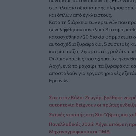
συνδρομή αστυνομικών της ΕΚΑΜ και 
στο πλαίσιο αξιοποίησης πληροφοριώ
και όπλων από έγκλειστους.
Κατά τη διάρκεια των ερευνών που πρ
συνελήφθησαν συνολικά 8 άτομα, καθ
κατασχέθηκαν 20 δισκία φαρμακευτικο
αυτοσχέδια ξυραφάκια, 5 συσκευές κι
και μία πρίζα, 2 φορτιστές, ρολόι sma
Οι δικογραφίες που σχηματίστηκαν θα
Αρχή, ενώ το μαχαίρι, τα ξυραφάκια κ
αποσταλούν για εργαστηριακές εξετά
Ερευνών.
Σοκ στον Βόλο: Ζευγάρι βρέθηκε νεκρό
αυτοκτονία δείχνουν οι πρώτες ενδείξε
Σκηνές ντροπής στη Χίο: Ύβρεις και χ
Πανελλαδικές 2025: Λήγει απόψε η πρ
Μηχανογραφικού και ΠΜΔ