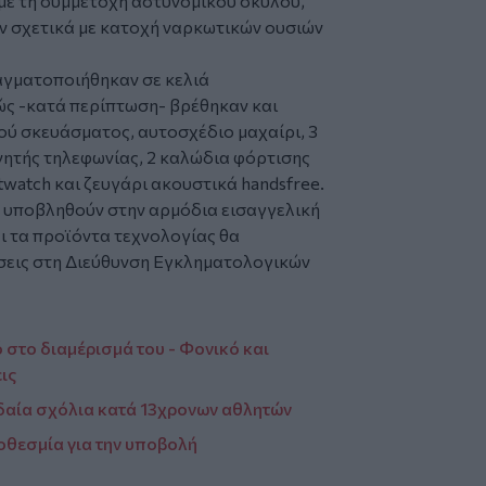
με τη συμμετοχή αστυνομικού σκύλου,
ν σχετικά με κατοχή
ναρκωτικών ουσιών
αγματοποιήθηκαν σε κελιά
ώς -κατά περίπτωση- βρέθηκαν και
ύ σκευάσματος, αυτοσχέδιο μαχαίρι, 3
νητής τηλεφωνίας, 2 καλώδια φόρτισης
rtwatch και ζευγάρι ακουστικά handsfree.
 υποβληθούν στην αρμόδια εισαγγελική
αι τα προϊόντα τεχνολογίας θα
σεις στη Διεύθυνση Εγκληματολογικών
 στο διαμέρισμά του - Φονικό και
ις
υδαία σχόλια κατά 13χρονων αθλητών
οθεσμία για την υποβολή