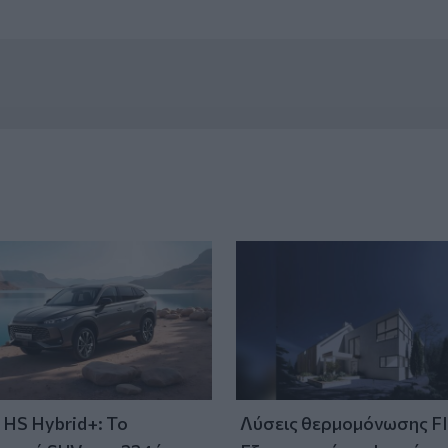
HS Hybrid+: Το
Λύσεις θερμομόνωσης F