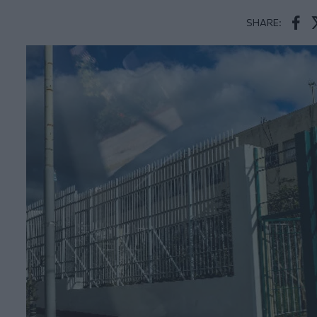
SHARE:
Face
T