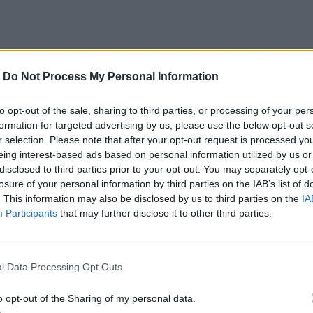
ο
Google News
και στο
Facebook
-
Do Not Process My Personal Information
κανάλι μας στο
YouTube
to opt-out of the sale, sharing to third parties, or processing of your per
formation for targeted advertising by us, please use the below opt-out s
r selection. Please note that after your opt-out request is processed y
eing interest-based ads based on personal information utilized by us or
disclosed to third parties prior to your opt-out. You may separately opt-
losure of your personal information by third parties on the IAB’s list of
. This information may also be disclosed by us to third parties on the
IA
Participants
that may further disclose it to other third parties.
ΙΚΆ TAGS
l Data Processing Opt Outs
φοδος
Αστυνομία
Ναρκωτικά
o opt-out of the Sharing of my personal data.