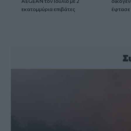
AEGEAN τον Ιούλιο με 2
οικογεν
εκατομμύρια επιβάτες
έφτασε 
Σ