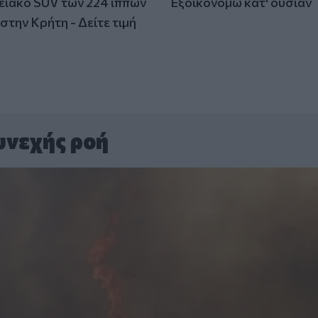
ειακό SUV των 224 ίππων
Εξοικονομώ κατ' ουσίαν
στην Κρήτη - Δείτε τιμή
υνεχής ροή