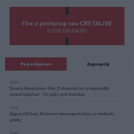
Γίνε ο ρεπόρτερ του CRETALIVE
ΣΤΕΊΛΕ ΤΗΝ ΕΊΔΗΣΗ
Ροή ειδήσεων
Δημοφιλή
13:56
Ένωση Ηρακλείου: Από 21 Αυγούστου η παραλαβή
οινοσταφύλων - Οι τιμές ανά ποικιλία
13:56
Δήμος Πέλλας: Κλείνουν προσωρινά όλες οι παιδικές
χαρές
13:46