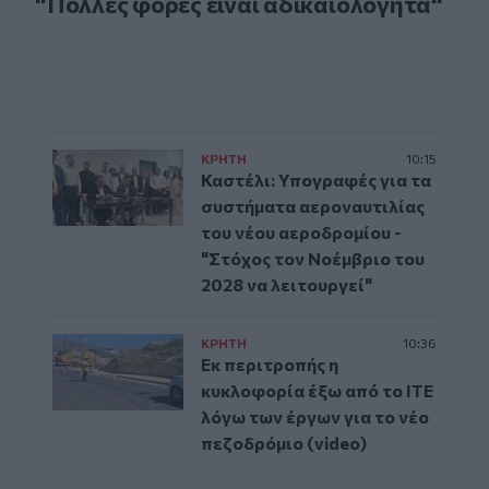
"Πολλές φορές είναι αδικαιολόγητα"
ΚΡΗΤΗ
10:15
Καστέλι: Υπογραφές για τα
συστήματα αεροναυτιλίας
του νέου αεροδρομίου -
"Στόχος τον Νοέμβριο του
2028 να λειτουργεί"
ΚΡΗΤΗ
10:36
Εκ περιτροπής η
κυκλοφορία έξω από το ΙΤΕ
λόγω των έργων για το νέο
πεζοδρόμιο (video)