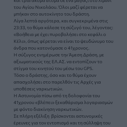
και τρία ακόμα άτομα σε ένα μαγαζί στο λιμάνι
του Αγίου Νικολάου. Όλοι μαζί φέρεται να
μπήκαν στο αυτοκίνητο του δράστη.
Λίγα λεπτά αργότερα, και συγκεκριμένα στις
23:33, το θύμα κάλεσε τη σύζυγό του, λέγοντας:
«Βοήθεια με έχει πυροβολήσει στο κεφάλι ο
Κέλι», όπως φέρεται να είναι το ψευδώνυμο του
άνδρα που κατονόμασε ο 41χρονος.
Η σύζυγος ενημέρωσε την Άμεση Δράση, με
αξιωματικούς της ΕΛ.ΑΣ. να εντοπίζουν το
στίγμα του κινητού του μέσω του GPS.
Τόσο ο δράστης, όσο και το θύμα έχουν
απασχολήσει στο παρελθόν τις Αρχές για
υποθέσεις ναρκωτικών.
Η Αστυνομία πίσω από τη δολοφονία του
41χρονου «βλέπει» ξεκαθάρισμα λογαριασμών
με φόντο διακίνηση ναρκωτικών.
Σε πλήρη εξέλιξη βρίσκονται αστυνομικές
έρευνες για τον εντοπισμό και τη σύλληψη του