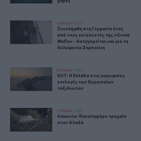
χαρές
Συνελήφθη στη Γερμανία ένας από τους εκτελεστές της 
ΕΛΛAΔΑ
13:13
Συνελήφθη στη Γερμανία ένας από τ
Συνελήφθη στη Γερμανία ένας
από τους εκτελεστές της «Greek
Mafia» - Κατηγορείται και για τη
δολοφονία Ζαμπούνη
ΕΟΤ: Η Ελλάδα στις κορυφαίες επιλογές των Ευρωπαίω
ΕΛΛAΔΑ
12:53
ΕΟΤ: Η Ελλάδα στις κορυφαίες επι
ΕΟΤ: Η Ελλάδα στις κορυφαίες
επιλογές των Ευρωπαίων
ταξιδιωτών
Λακωνία: Θανατηφόρο τροχαίο στον Κλαδά
ΕΛΛAΔΑ
12:25
Λακωνία: Θανατηφόρο τροχαίο στ
Λακωνία: Θανατηφόρο τροχαίο
στον Κλαδά