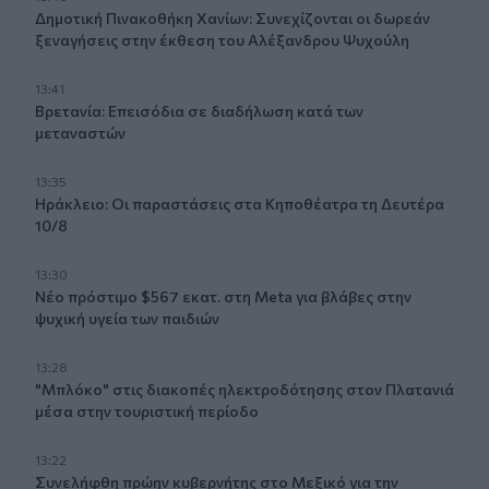
Δημοτική Πινακοθήκη Χανίων: Συνεχίζονται οι δωρεάν
ξεναγήσεις στην έκθεση του Αλέξανδρου Ψυχούλη
13:41
Βρετανία: Επεισόδια σε διαδήλωση κατά των
μεταναστών
13:35
Ηράκλειο: Οι παραστάσεις στα Κηποθέατρα τη Δευτέρα
10/8
13:30
Νέο πρόστιμο $567 εκατ. στη Meta για βλάβες στην
ψυχική υγεία των παιδιών
13:28
"Μπλόκο" στις διακοπές ηλεκτροδότησης στον Πλατανιά
μέσα στην τουριστική περίοδο
13:22
Συνελήφθη πρώην κυβερνήτης στο Μεξικό για την