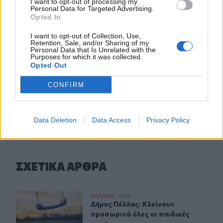
I want to opt-out of processing my
Personal Data for Targeted Advertising.
12:32
Opted In
Συνελήφθη στη Γερμανία 31χρονος καταζητούμενος για
τρεις ανθρωποκτονίες στην Ελλάδα
I want to opt-out of Collection, Use,
Retention, Sale, and/or Sharing of my
Personal Data that Is Unrelated with the
Purposes for which it was collected.
12:25
Opted Out
Λακωνία: Θανατηφόρο τροχαίο στον Κλαδά
CONFIRM
ΠΕΡΙΣΣΟΤΕΡΑ
Data Deletion
Data Access
Privacy Policy
ΣΧΕΤΙΚA AΡΘΡΑ
Δήμος Πέλλας: Κλείνουν προσωρινά όλες οι παιδικές χ
ΕΛΛAΔΑ
13:56
Δήμος Πέλλας: Κλείνουν προσωρινά 
Δήμος Πέλλας: Κλείνουν
προσωρινά όλες οι παιδικές