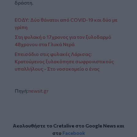
δράστη.
ΕΟΔΥ: Δύο θάνατοι από COVID-19 και δύο με
γρίπη
Στη φυλακή ο 17χρονος για τον ξυλοδαρμό
48χρονου στα Γλυκά Νερά
Επεισόδιο στις φυλακές Λάρισας:
Κρατούμενος ξυλοκόπησε σωφρονιστικούς
υπαλλήλους - Στο νοσοκομείο ο ένας
Πηγή:
newsit.gr
Ακολουθήστε το Cretalive στο
Google News
και
στο
Facebook