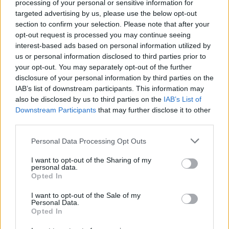
processing of your personal or sensitive information for
ο Αρχιεπίσκοπος Κρήτης Ευγένιος
targeted advertising by us, please use the below opt-out
section to confirm your selection. Please note that after your
12:53
opt-out request is processed you may continue seeing
ΕΟΤ: Η Ελλάδα στις κορυφαίες επιλογές των Ευρωπαίων
interest-based ads based on personal information utilized by
ταξιδιωτών
us or personal information disclosed to third parties prior to
your opt-out. You may separately opt-out of the further
12:46
disclosure of your personal information by third parties on the
Βλάβη σε ταχύπλοο από Σαντορίνη προς Ηράκλειο - Στο
IAB’s list of downstream participants. This information may
λιμάνι με ασφάλεια 1.123 επιβάτες
also be disclosed by us to third parties on the
IAB’s List of
Downstream Participants
that may further disclose it to other
12:42
third parties.
Στο 3,4% υποχώρησε ο πληθωρισμός τον Ιούλιο
Personal Data Processing Opt Outs
12:39
Xειροπέδες σε 16χρονο στη Φλωρεντία για την
I want to opt-out of the Sharing of my
personal data.
κατηγορία προπαγανδιστικής δράσης με τρομοκρατικό
Opted In
κίνητρο
I want to opt-out of the Sale of my
12:34
Personal Data.
Opted In
Από τον αργαλειό στο εφτάζυμο: Η Κασταμονίτσα
ζωντανεύει μνήμες και γεύσεις άλλων εποχών