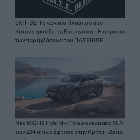
ΕΧΠ-ΒΕ: Το «Ενιαίο Πλαίσιο» που
Κατακερματίζει τη Βιομηχανία - Η σημασία
των παρεμβάσεων του ΠΑΣΕΒΙΠΕ
Νέο MG HS Hybrid+: Το οικογενειακό SUV
των 224 ίππων έφτασε στην Κρήτη - Δείτε