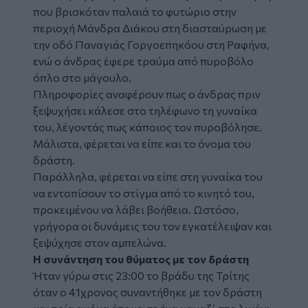
που βρισκόταν παλαιά το φυτώριο στην
περιοχή Μάνδρα Διάκου στη διασταύρωση με
την οδό Παναγιάς Γοργοεπηκόου στη Ραφήνα,
ενώ ο άνδρας έφερε τραύμα από πυροβόλο
όπλο στο μάγουλο.
Πληροφορίες αναφέρουν πως ο άνδρας πριν
ξεψυχήσει κάλεσε στο τηλέφωνο τη γυναίκα
του, λέγοντάς πως κάποιος τον πυροβόλησε.
Μάλιστα, φέρεται να είπε και το όνομα του
δράστη.
Παράλληλα, φέρεται να είπε στη γυναίκα του
να εντοπίσουν το στίγμα από το κινητό του,
προκειμένου να λάβει βοήθεια. Ωστόσο,
γρήγορα οι δυνάμεις του τον εγκατέλειψαν και
ξεψύχησε στον αμπελώνα.
Η συνάντηση του θύματος με τον δράστη
Ήταν γύρω στις 23:00 το βράδυ της Τρίτης
όταν ο 41χρονος συναντήθηκε με τον δράστη