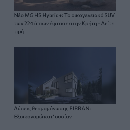
Νέο MG HS Hybrid+: Το οικογενειακό SUV
των 224 ίππων έφτασε στην Κρήτη - Δείτε
τιμή
Λύσεις θερμομόνωσης FIBRAN:
Εξοικονομώ κατ' ουσίαν