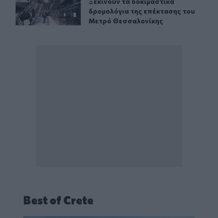
Ξεκινούν τα δοκιμαστικά δρομολόγ
Ξεκινούν τα δοκιμαστικά
δρομολόγια της επέκτασης του
Μετρό Θεσσαλονίκης
Best of Crete