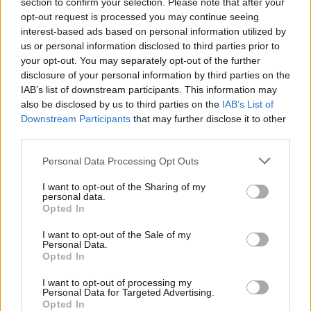
section to confirm your selection. Please note that after your
opt-out request is processed you may continue seeing
23:19
interest-based ads based on personal information utilized by
Τραγωδία στην Εύβοια: Νεκρός 37χρονος μετά από
us or personal information disclosed to third parties prior to
τροχαίο με αγριογούρουνο
your opt-out. You may separately opt-out of the further
disclosure of your personal information by third parties on the
23:09
IAB’s list of downstream participants. This information may
Φωτιές σε Σκύρο και Λακωνία: Συνελήφθησαν 63χρονη
also be disclosed by us to third parties on the
IAB’s List of
και 71χρονος
Downstream Participants
that may further disclose it to other
third parties.
23:07
Χανιά: ΕΔΕ για την υπόθεση της 75χρονης που βρέθηκε
Personal Data Processing Opt Outs
νεκρή σε χωράφι
I want to opt-out of the Sharing of my
personal data.
23:00
Opted In
Ιταλία: Στη Νάπολη καταγράφηκε θερμοκρασία-ρεκόρ 48
βαθμών
I want to opt-out of the Sale of my
Personal Data.
Opted In
22:32
Υπόθεση Marfin: Έφθασε στην Ελλάδα η 46χρονη
I want to opt-out of processing my
κατηγορούμενη για εμπρησμό
Personal Data for Targeted Advertising.
Opted In