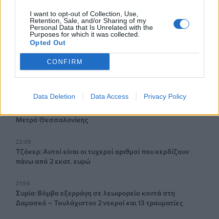
22:30
I want to opt-out of Collection, Use,
Αυτές είναι οι πιο επικίνδυνες εβδομάδες για μεγάλες
Retention, Sale, and/or Sharing of my
πυρκαγιές
Personal Data that Is Unrelated with the
Purposes for which it was collected.
Opted Out
22:21
Χρήστος Δάντης: «Δεν περίμενα την αχαριστία, 22 χρόνια
CONFIRM
μετά και συνάδελφοι προσπαθούν να ξεχάσουν ότι
έγραψα αυτό το τραγούδι»
Data Deletion
Data Access
Privacy Policy
22:14
Ξεκινούν τα δοκιμαστικά δρομολόγια της επέκτασης του
Μετρό Θεσσαλονίκης
22:05
Τζόκερ: Αυτοί είναι οι τυχεροί αριθμοί που κερδίζουν
πάνω από 2 εκατ. ευρώ
21:56
Συρία: Βόμβα εξερράγη σε λεωφορείο κοντά στη
Δαμασκό – Τουλάχιστον 2 νεκροί και 13 τραυματίες