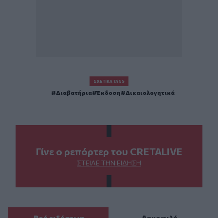
ΣΧΕΤΙΚΆ TAGS
Διαβατήρια
Έκδοση
Δικαιολογητικά
Γίνε ο ρεπόρτερ του CRETALIVE
ΣΤΕΊΛΕ ΤΗΝ ΕΊΔΗΣΗ
Ροή ειδήσεων
Δημοφιλή