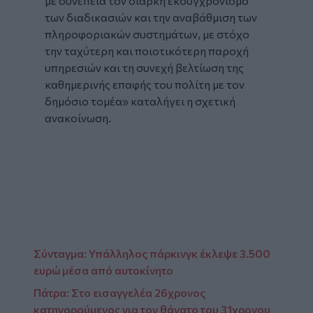
με συνέπεια τον διαρκή εκσυγχρονισμό
των διαδικασιών και την αναβάθμιση των
πληροφοριακών συστημάτων, με στόχο
την ταχύτερη και ποιοτικότερη παροχή
υπηρεσιών και τη συνεχή βελτίωση της
καθημερινής επαφής του πολίτη με τον
δημόσιο τομέα» καταλήγει η σχετική
ανακοίνωση.
Σύνταγμα: Υπάλληλος πάρκινγκ έκλεψε 3.500
ευρώ μέσα από αυτοκίνητο
Πάτρα: Στο εισαγγελέα 26χρονος
κατηγορούμενος για τον θάνατο του 31χρονου