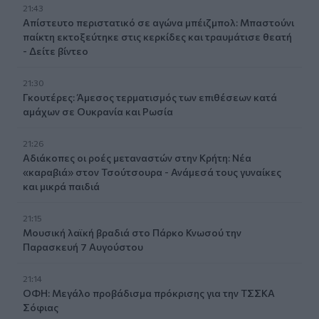
21:43
Απίστευτο περιστατικό σε αγώνα μπέιζμπολ: Μπαστούνι
παίκτη εκτοξεύτηκε στις κερκίδες και τραυμάτισε θεατή
- Δείτε βίντεο
21:30
Γκουτέρες: Άμεσος τερματισμός των επιθέσεων κατά
αμάχων σε Ουκρανία και Ρωσία
21:26
Αδιάκοπες οι ροές μεταναστών στην Κρήτη: Νέα
«καραβιά» στον Τσούτσουρα - Ανάμεσά τους γυναίκες
και μικρά παιδιά
21:15
Μουσική λαϊκή βραδιά στο Πάρκο Κνωσού την
Παρασκευή 7 Αυγούστου
21:14
ΟΦΗ: Μεγάλο προβάδισμα πρόκρισης για την ΤΣΣΚΑ
Σόφιας