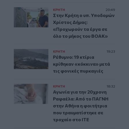
ΚΡΗΤΗ
20:49
Στην Κρήτη ο υπ. Υποδομών
Χρίστος Δήμας:
«Προχωρούν τα έργα σε
όλο το μήκος του ΒΟΑΚ»
ΚΡΗΤΗ
19:23
Ρέθυμνο: 19 κτίρια
κρίθηκαν «κόκκινα» μετά
τις φονικές πυρκαγιές
ΚΡΗΤΗ
18:32
Αγωνία για την 20χρονη
Ραφαέλα: Από το ΠΑΓΝΗ
στην Αθήνα η φοιτήτρια
που τραυματίστηκε σε
τροχαίο στο ΙΤΕ