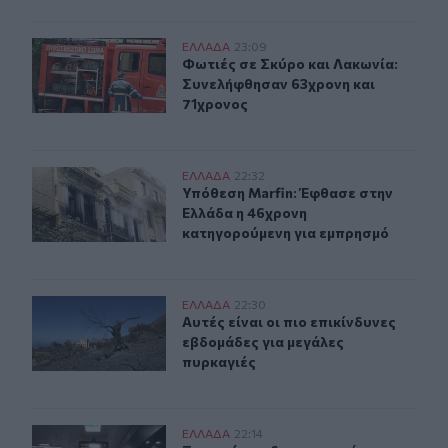
Φωτιές σε Σκύρο και Λακωνία: Συνελήφθησαν 63χρονη 
ΕΛΛAΔΑ
23:09
Φωτιές σε Σκύρο και Λακωνία: Συν
Φωτιές σε Σκύρο και Λακωνία:
Συνελήφθησαν 63χρονη και
71χρονος
Υπόθεση Marfin: Έφθασε στην Ελλάδα η 46χρονη κατηγ
ΕΛΛAΔΑ
22:32
Υπόθεση Marfin: Έφθασε στην Ελλά
Υπόθεση Marfin: Έφθασε στην
Ελλάδα η 46χρονη
κατηγορούμενη για εμπρησμό
Αυτές είναι οι πιο επικίνδυνες εβδομάδες για μεγάλες π
ΕΛΛAΔΑ
22:30
Αυτές είναι οι πιο επικίνδυνες εβδ
Αυτές είναι οι πιο επικίνδυνες
εβδομάδες για μεγάλες
πυρκαγιές
Ξεκινούν τα δοκιμαστικά δρομολόγια της επέκτασης τ
ΕΛΛAΔΑ
22:14