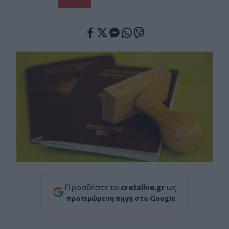
Facebook
Twitter
Messenger
Whatsapp
Viber
Προσθέστε το
cretalive.gr
ως
προτιμώμενη πηγή στο Google