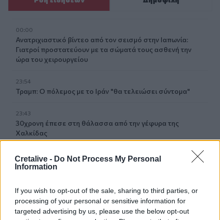
00:00
Ανατριχιαστικό βίντεο από τον σεισμό στην Ιαπωνία:
Γιατροί προστατεύουν με τα σώματά τους ασθενή την
ώρα του χειρουργείου
23:54
Τραμπ: Ο πόλεμος με το Ιράν "θα τελειώσει σύντομα"
23:43
30χρονη έπεσε στη θάλασσα από την γέφυρα της
Χαλκίδας
23:32
Cretalive -
Do Not Process My Personal
Οι «μαύρες χήρες» της Ρωσίας: Παντρεύονται
Information
νεοσύλλεκτους πριν μεταβούν στο μέτωπο για να
εισπράξουν τις «παχυλές» αποζημιώσεις
If you wish to opt-out of the sale, sharing to third parties, or
processing of your personal or sensitive information for
23:25
targeted advertising by us, please use the below opt-out
Ρόδος: Έσπασε ο κάβος και τραυμάτισε ναυτικό