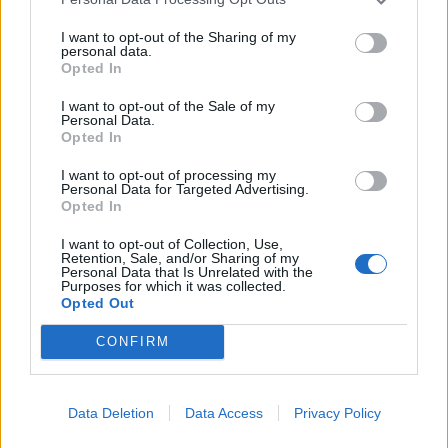
10:07
Τι θα δούμε στα Κηποθέατρα Ηρακλείου το
I want to opt-out of the Sharing of my
personal data.
Σαββατοκύριακο
Opted In
10:00
I want to opt-out of the Sale of my
«Το Δικαίωμα» γίνεται λογοτεχνία: Ο Δήμος Αγίου
Personal Data.
Opted In
Νικολάου προκηρύσσει τον 33ο Πανελλήνιο Λογοτεχνικό
Διαγωνισμό
I want to opt-out of processing my
Personal Data for Targeted Advertising.
09:57
Opted In
Κέιτι Πέρι και Τζάστιν Τριντό αχώριστοι στις διακοπές
τους στην Ελλάδα
I want to opt-out of Collection, Use,
Retention, Sale, and/or Sharing of my
Personal Data that Is Unrelated with the
Purposes for which it was collected.
09:54
Opted Out
Περιφέρεια Κρήτης: Σε εξέλιξη το Πρόγραμμα
Καταπολέμησης Κουνουπιών 2026–2028
CONFIRM
09:47
ΒΟΑΚ: Κυκλοφοριακές ρυθμίσεις στην περιοχή της
γέφυρας Ξηροποτάμου
Data Deletion
Data Access
Privacy Policy