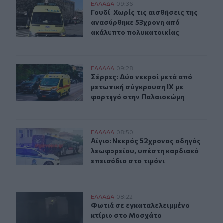
Γουδί: Χωρίς τις αισθήσεις της ανασύρθηκε 53χρονη α
ΕΛΛAΔΑ
09:36
Γουδί: Χωρίς τις αισθήσεις της αν
Γουδί: Χωρίς τις αισθήσεις της
ανασύρθηκε 53χρονη από
ακάλυπτο πολυκατοικίας
Σέρρες: Δύο νεκροί μετά από μετωπική σύγκρουση ΙΧ 
ΕΛΛAΔΑ
09:28
Σέρρες: Δύο νεκροί μετά από μετω
Σέρρες: Δύο νεκροί μετά από
μετωπική σύγκρουση ΙΧ με
φορτηγό στην Παλαιοκώμη
Αίγιο: Νεκρός 52χρονος οδηγός λεωφορείου, υπέστη κα
ΕΛΛAΔΑ
08:50
Αίγιο: Νεκρός 52χρονος οδηγός λεω
Αίγιο: Νεκρός 52χρονος οδηγός
λεωφορείου, υπέστη καρδιακό
επεισόδιο στο τιμόνι
Φωτιά σε εγκαταλελειμμένο κτίριο στο Μοσχάτο
ΕΛΛAΔΑ
08:22
Φωτιά σε εγκαταλελειμμένο κτίριο
Φωτιά σε εγκαταλελειμμένο
κτίριο στο Μοσχάτο