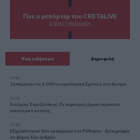
Γίνε ο ρεπόρτερ του CRETALIVE
ΣΤΕΊΛΕ ΤΗΝ ΕΊΔΗΣΗ
Ροή ειδήσεων
Δημοφιλή
10:46
Ξεπέρασαν τις 4.000 τα κρούσματα Εμπολα στο Κονγκό
10:39
Ευτύχιος Σαρτζετάκης: Οι πυρκαγιές έχουν τεράστιο
οικονομικό κόστος
10:38
Εξιχνιάστηκαν δύο εμπρησμοί στο Ρέθυμνο - Δικογραφία
σε βάρος δύο ανδρών