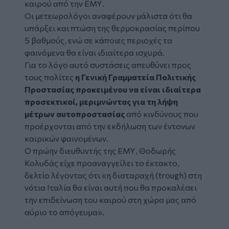
καιρού από την ΕΜΥ.
Οι μετεωρολόγοι αναφέρουν μάλιστα ότι θα
υπάρξει και πτώση της θερμοκρασίας περίπου
5 βαθμούς, ενώ σε κάποιες περιοχές τα
φαινόμενα θα είναι ιδιαίτερα ισχυρά.
Για το λόγο αυτό συστάσεις απευθύνει προς
τους πολίτες
η Γενική Γραμματεία Πολιτικής
Προστασίας προκειμένου να είναι ιδιαίτερα
προσεκτικοί, μεριμνώντας για τη λήψη
μέτρων αυτοπροστασίας
από κινδύνους που
προέρχονται από την εκδήλωση των έντονων
καιρικών φαινομένων.
Ο πρώην διευθυντής της ΕΜΥ, Θοδωρής
Κολυδάς είχε προαναγγείλει το έκτακτο,
δελτίο λέγοντας ότι «η διαταραχή (trough) στη
νότια Ιταλία θα είναι αυτή που θα προκαλέσει
την επιδείνωση του καιρού στη χώρα μας από
αύριο το απόγευμα».
Facebook