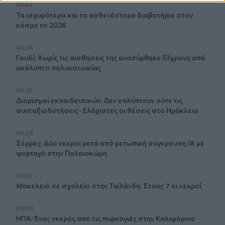
09:47
Τα ισχυρότερα και τα ασθενέστερα διαβατήρια στον
κόσμο το 2026
09:36
Γουδί: Χωρίς τις αισθήσεις της ανασύρθηκε 53χρονη από
ακάλυπτο πολυκατοικίας
09:35
Διορισμοί εκπαιδευτικών: Δεν καλύπτουν ούτε τις
συνταξιοδοτήσεις- Ελάχιστες οι θέσεις στο Ηράκλειο
09:28
Σέρρες: Δύο νεκροί μετά από μετωπική σύγκρουση ΙΧ με
φορτηγό στην Παλαιοκώμη
09:13
Μακελειό σε σχολείο στην Ταϊλάνδη: Στους 7 οι νεκροί
09:00
ΗΠΑ: Ένας νεκρός από τις πυρκαγιές στην Καλιφόρνια