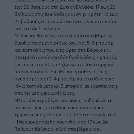
έως 28 βαθμούς στη Δυτική Ελλάδα, 17 έως 23
βαθμούς στις Κυκλάδες και στην Κρήτη, 18 έως
27 βαθμούς στα νησιά του Ανατολικού Αιγαίου
και στα Δωδεκάνησα.
Οι άνεμοι θα πνέουν στο Αιγαίο από βόρειες
διευθύνσεις μέτριοι έως ισχυροί 5-6 μποφόρ
και τοπικά τις πρωινές ώρες στο Βόρειο και
Κεντρικό Αιγαίο σχεδόν θυελλώδεις 7 μποφόρ
(με ριπές στα 90 km/h), ενώ στο Ιόνιο αρχικά
από ανατολικές διευθύνσεις ασθενείς έως
σχεδόν μέτριοι 3-4 μποφόρ και στο Κεντρικό
Ιόνιο τοπικά μέτριοι 5 μποφόρ, με εξασθένηση
από τις μεσημεριανές ώρες.
Ηλιοφάνεια με λίγες νεφώσεις, αυξημένες τις
πρωινές ώρες στα βόρεια και ανατολικά
τμήματα περιμένουμε το Σάββατο στην Αττική.
Η θερμοκρασία θα κυμανθεί από 17 έως 24
βαθμούς Κελσίου, αλλά στα βόρεια και