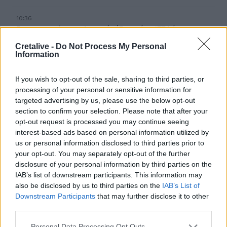
10:36
Εκ περιτροπής η κυκλοφορία έξω από το ΙΤΕ λόγω των
έργων για το νέο πεζοδρόμιο (video)
Cretalive -
Do Not Process My Personal
Information
10:26
Στα Χανιά ο Κυριάκος Μητσοτάκης
If you wish to opt-out of the sale, sharing to third parties, or
processing of your personal or sensitive information for
10:17
targeted advertising by us, please use the below opt-out
Προσοχή! Ο ΕΦΚΑ… δαγκώνει τους ανυποψίαστους
section to confirm your selection. Please note that after your
πολίτες!
opt-out request is processed you may continue seeing
interest-based ads based on personal information utilized by
10:15
us or personal information disclosed to third parties prior to
Καστέλι: Σε πανηγυρικό κλίμα οι υπογραφές για τα
your opt-out. You may separately opt-out of the further
συστήματα αεροναυτιλίας του νέου αεροδρομίου -
disclosure of your personal information by third parties on the
Φωτογραφίες
IAB’s list of downstream participants. This information may
also be disclosed by us to third parties on the
IAB’s List of
10:09
Downstream Participants
that may further disclose it to other
Η μεγάλη αλλαγή στις συσκευασίες: Τι αλλάζει στην ΕΕ
third parties.
από τις 12 Αυγούστου
Personal Data Processing Opt Outs