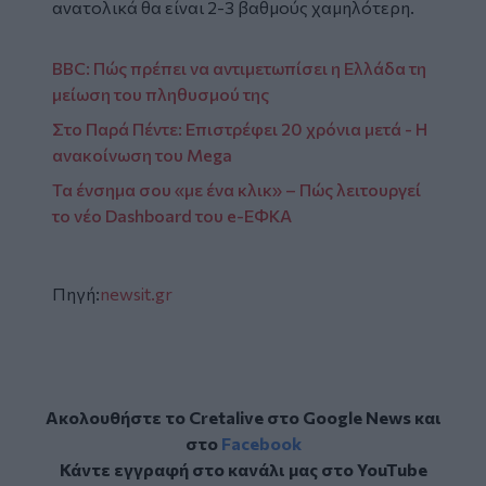
ανατολικά θα είναι 2-3 βαθμούς χαμηλότερη.
ΒΒC: Πώς πρέπει να αντιμετωπίσει η Ελλάδα τη
μείωση του πληθυσμού της
Στο Παρά Πέντε: Επιστρέφει 20 χρόνια μετά - Η
ανακοίνωση του Mega
Τα ένσημα σου «με ένα κλικ» – Πώς λειτουργεί
το νέο Dashboard του e-ΕΦΚΑ
Πηγή:
newsit.gr
Ακολουθήστε το Cretalive στο
Google News
και
στο
Facebook
Κάντε εγγραφή στο κανάλι μας στο
YouTube