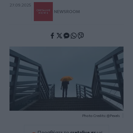
27.09.2025
NEWSROOM
Facebook
Twitter
Messenger
Whatsapp
Viber
Photo Credits: @Pexels
Προσθέστε το
cretalive.gr
ως