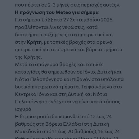
που πέφτει σε 2-3 μήνες στις περιοχές αυτές».
Η πρόγνωση του Meteo για σήμερα
Για σήμερα Σάββατο 27 Σεπτεμβρίου 2025
προβλέπονται λίγες νεφώσεις, κατά
διαστήματα αυξημένες στα ηπειρωτικά και
στην
Κρήτη
, με τοπικές βροχές στα ορεινά
ηπειρωτικά και στα ορεινά και βόρεια τμήματα
της Κρήτης.
Μετά το απόγευμα βροχές και τοπικές
καταιγίδες θα σημειωθούν σε Ιόνιο, Δυτική και
Νότια Πελοπόννησο και πιθανόν στα υπόλοιπα
δυτικά ηπειρωτικά τμήματα. Τα φαινόμενα στο
Κεντρικό Ιόνιο και στη Δυτική και Νότια
Πελοπόννησο ενδέχεται να είναι κατά τόπους
ισχυρά.
Η θερμοκρασία θα κυμανθεί από 12 έως 24
βαθμούς στη Βόρεια Ελλάδα (στη Δυτική
Μακεδονία από 11 έως 20 βαθμούς), 16 έως 24
βαθμούς στην Κεντρική και Νότια Ελλάδα, 17