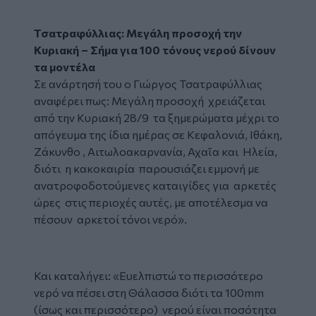
Τσατραφύλλιας: Μεγάλη προσοχή την
Κυριακή – Σήμα για 100 τόνους νερού δίνουν
τα μοντέλα
Σε ανάρτησή του ο Γιώργος Τσατραφύλλιας
αναφέρει πως: Μεγάλη προσοχή χρειάζεται
από την Κυριακή 28/9 τα ξημερώματα μέχρι το
απόγευμα της ίδια ημέρας σε Κεφαλονιά, Ιθάκη,
Ζάκυνθο , Αιτωλοακαρνανία, Αχαΐα και Ηλεία,
διότι η κακοκαιρία παρουσιάζει εμμονή με
ανατροφοδοτούμενες καταιγίδες για αρκετές
ώρες στις περιοχές αυτές, με αποτέλεσμα να
πέσουν αρκετοί τόνοι νερό».
Facebook
Και καταλήγει: «Ευελπιστώ το περισσότερο
νερό να πέσει στη Θάλασσα διότι τα 100mm
(ίσως και περισσότερο) νερού είναι ποσότητα