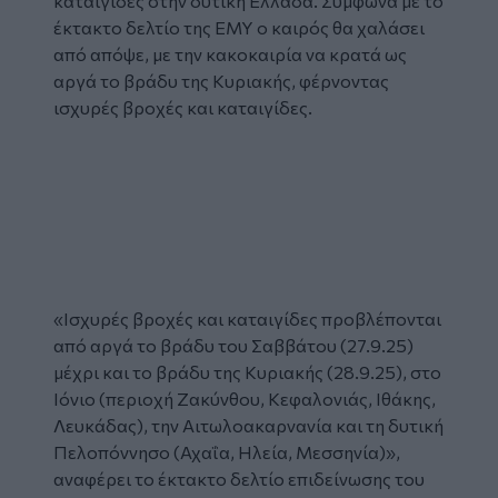
καταιγίδες στην δυτική Ελλάδα. Σύμφωνα με το
έκτακτο δελτίο της ΕΜΥ ο καιρός θα χαλάσει
από απόψε, με την κακοκαιρία να κρατά ως
αργά το βράδυ της Κυριακής, φέρνοντας
ισχυρές βροχές και καταιγίδες.
Glomex
Video
«Ισχυρές βροχές και καταιγίδες προβλέπονται
από αργά το βράδυ του Σαββάτου (27.9.25)
μέχρι και το βράδυ της Κυριακής (28.9.25), στο
Ιόνιο (περιοχή Ζακύνθου, Κεφαλονιάς, Ιθάκης,
Λευκάδας), την Αιτωλοακαρνανία και τη δυτική
Πελοπόννησο (Αχαΐα, Ηλεία, Μεσσηνία)»,
αναφέρει το έκτακτο δελτίο επιδείνωσης του