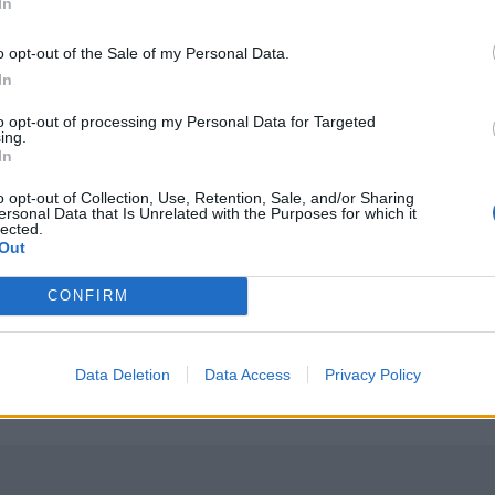
In
ΤΗΝ ΕΊΔΗΣΗ
o opt-out of the Sale of my Personal Data.
In
to opt-out of processing my Personal Data for Targeted
ing.
In
ρόπληκτες περιοχές
Πολιτική Προστασία: Νέα εναέρια μέσα και τεχνολογία
ΕΛΛAΔΑ
15:38
o opt-out of Collection, Use, Retention, Sale, and/or Sharing
ι αυτοψίες στις πυρόπληκτες περιοχές
Πολιτική Προστασία: Νέα εναέρια μ
Πολιτική Προστασία: Νέα εναέρια
ersonal Data that Is Unrelated with the Purposes for which it
μέσα και τεχνολογία
lected.
Out
CONFIRM
Λ.ΚΕ.Θ.Ε. στην Ανάβυσσο
Κοζάνη: Νταλίκα ανετράπη έξω από Βαθύλακκο
ΕΛΛAΔΑ
14:08
ου Σαρωνικού στο ΕΛ.ΚΕ.Θ.Ε. στην Ανάβυσσο
Κοζάνη: Νταλίκα ανετράπη έξω απ
Κοζάνη: Νταλίκα ανετράπη έξω
από Βαθύλακκο
Data Deletion
Data Access
Privacy Policy