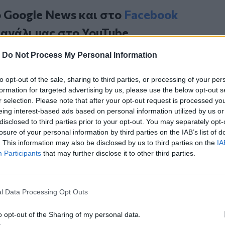
ο
Google News
και στο
Facebook
κανάλι μας στο
YouTube
-
Do Not Process My Personal Information
to opt-out of the sale, sharing to third parties, or processing of your per
formation for targeted advertising by us, please use the below opt-out s
r selection. Please note that after your opt-out request is processed y
eing interest-based ads based on personal information utilized by us or
disclosed to third parties prior to your opt-out. You may separately opt-
losure of your personal information by third parties on the IAB’s list of
. This information may also be disclosed by us to third parties on the
IA
ΙΚΆ TAGS
Participants
that may further disclose it to other third parties.
Εγκατάλειψη
Μητέρα
Ανήλικο
l Data Processing Opt Outs
ερ του CRETALIVE
o opt-out of the Sharing of my personal data.