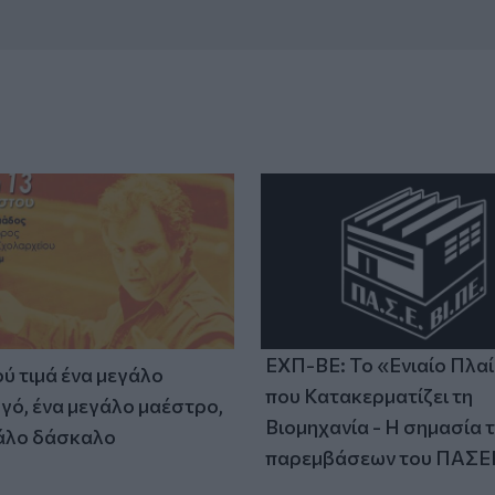
ΕΧΠ-ΒΕ: Το «Ενιαίο Πλα
ύ τιμά ένα μεγάλο
που Κατακερματίζει τη
γό, ένα μεγάλο μαέστρο,
Βιομηχανία - Η σημασία 
άλο δάσκαλο
παρεμβάσεων του ΠΑΣΕ