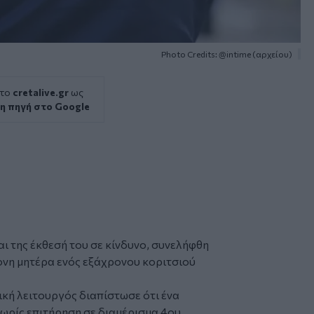
Photo Credits: @intime (αρχείου)
 το
cretalive.gr
ως
η πηγή στο Google
ι της έκθεσή του σε κίνδυνο, συνελήφθη
ονη μητέρα ενός εξάχρονου κοριτσιού
ική λειτουργός διαπίστωσε ότι ένα
 χωρίς επιτήρηση σε διαμέρισμα 4ου