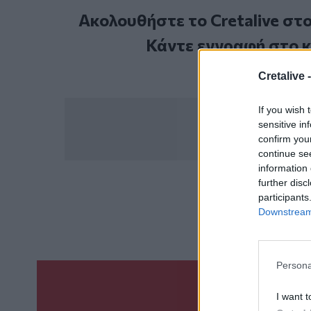
Ακολουθήστε το Cretalive στ
Κάντε εγγραφή στο 
Cretalive 
If you wish 
sensitive in
confirm you
continue se
information 
further disc
participants
ΣΧΕΤ
Downstream 
Άγιος Παντελεήμονας
Persona
Γίνε ο ρεπόρτ
I want t