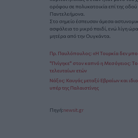
ορόφου σε πολυκατοικία επί της οδού
Παντελεήμονα.
Στο σημείο έσπευσαν άμεσα αστυνομικ
ασφάλεια το μικρό παιδί, ενώ λίγη ώ
μητέρα από την Ουγκάντα.
Πρ. Παυλόπουλος: «Η Τουρκία δεν μπο
"Πνίγηκε" στον καπνό η Μεσόγειος: Το
τελευταίων ετών
Νάξος: Καυγάς μεταξύ Εβραίων και ιδ
υπέρ της Παλαιστίνης
Πηγή:
newsit.gr