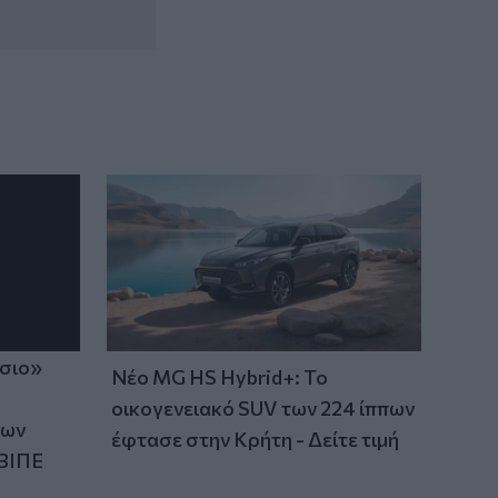
14:36
Θέουτα: Ταυτοποιούν τα θύματα της
μαζικής εισροής
ίσιο»
Νέο MG HS Hybrid+: Το
οικογενειακό SUV των 224 ίππων
των
έφτασε στην Κρήτη - Δείτε τιμή
ΒΙΠΕ