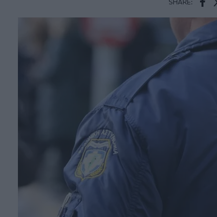
SHARE:
Face
T