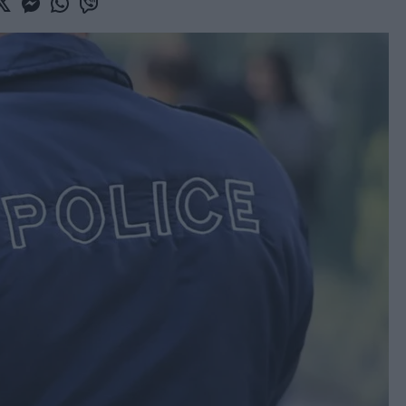
book
witter
Messenger
Whatsapp
Viber