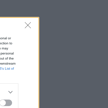
15:27
Τελευταία βουτιά για 65χρονη στην
παραλία του Καβρού
15:17
Φωτιά στο νότιο Ρέθυμνο: Ο Δήμος
sonal or
Αγίου Βασιλείου ευχαριστεί για το
ection to
"κύμα αλληλεγγύης"
ou may
 personal
15:15
out of the
«Τα έχω χάσει όλα»: Συντετριμμένος ο
 downstream
πατέρας και σύζυγος των θυμάτων στο
B’s List of
τροχαίο στις Σέρρες
15:11
Επίσκεψη του Δημάρχου του Δήμου
Σαρωνικού στο ΕΛ.ΚΕ.Θ.Ε. στην
Ανάβυσσο
15:08