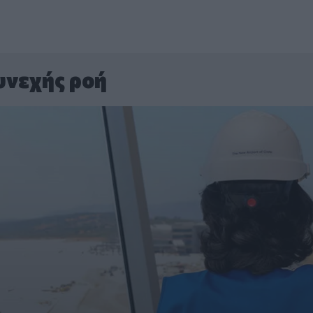
υνεχής ροή