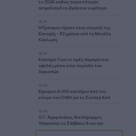
το 2026 καθώς περισσότεροι
ασφαλισμένοι βγαίνουν νωρίτερα
16:15
Η Έμπαρος τίμησε τους νεκρούς της
Κατοχής - 82 χρόνια από τη Μεγάλη
Κύκλωση
16:13
Καύσιμα: Γιατί οι τιμές παραμένουν
υψηλές μέσα στην περίοδο των
διακοπών
16:10
Έφυγαν» 6.000 εισιτήρια από τον
κόσμο του ΟΦΗ για το Σούπερ Καπ
15:54
Ο Γ. Αγριμανάκης Αντιδήμαρχος
Υπηρεσίας το Σάββατο 8 και την
Κυριακή 9 Αυγούστου