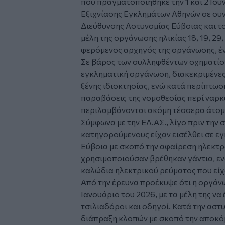
που πραγματοποιήθηκε την 1 και 2 Ιου
Εξιχνίασης Εγκλημάτων Αθηνών σε συν
Διεύθυνσης Αστυνομίας Εύβοιας και τ
μέλη της οργάνωσης ηλικίας 18, 19, 29,
φερόμενος αρχηγός της οργάνωσης, έ
Σε βάρος των συλληφθέντων σχηματίσ
εγκληματική οργάνωση, διακεκριμένες
ξένης ιδιοκτησίας, ενώ κατά περίπτωσ
παραβάσεις της νομοθεσίας περί ναρκ
περιλαμβάνονται ακόμη τέσσερα άτομ
Σύμφωνα με την ΕΛ.ΑΣ., λίγο πριν την 
κατηγορούμενους είχαν εισέλθει σε ε
Εύβοια με σκοπό την αφαίρεση ηλεκτρ
χρησιμοποιούσαν βρέθηκαν γάντια, εν
καλώδια ηλεκτρικού ρεύματος που είχ
Από την έρευνα προέκυψε ότι η οργάν
Ιανουάριο του 2026, με τα μέλη της ν
τσιλιαδόροι και οδηγοί. Κατά την αστ
διάπραξη κλοπών με σκοπό την αποκό