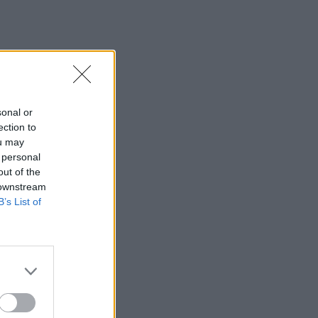
09:35
Διορισμοί εκπαιδευτικών: Δεν
καλύπτουν ούτε τις συνταξιοδοτήσεις-
Ελάχιστες οι θέσεις στο Ηράκλειο
09:28
Σέρρες: Δύο νεκροί μετά από μετωπική
sonal or
σύγκρουση ΙΧ με φορτηγό στην
ection to
Παλαιοκώμη
ou may
 personal
09:13
out of the
Μακελειό σε σχολείο στην Ταϊλάνδη:
 downstream
Στους 7 οι νεκροί
B’s List of
09:00
ΗΠΑ: Ένας νεκρός από τις πυρκαγιές
στην Καλιφόρνια
09:00
Η νέα εποχή της επιχειρηματικής
χρηματοδότησης και η αξία των