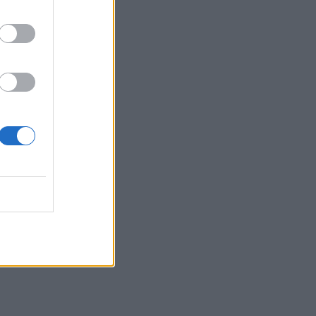
συνεργειών
08:54
Το Αβδού τιμά ένα μεγάλο δημιουργό,
ένα μεγάλο μαέστρο, ένα μεγάλο
δάσκαλο
08:50
Αίγιο: Νεκρός 52χρονος οδηγός
λεωφορείου, υπέστη καρδιακό
επεισόδιο στο τιμόνι
08:41
Σίντνεϊ Τάουλ: Πέθανε σε ηλικία 26
ετών η σταρ του TikTok
08:34
«Καμίνι» τις επόμενες ημέρες η Κρήτη
και μελτέμια έως 8 μποφόρ
08:30