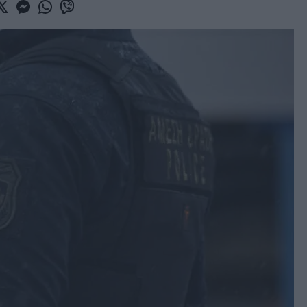
book
witter
Messenger
Whatsapp
Viber