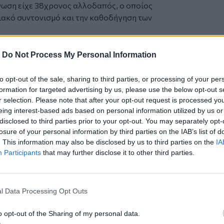
νωση είχε 38χρονος αλλοδαπός, ο οποίος
σιακό συντονισμό και την καθοδήγηση των
ην Αστυνομία, επέλεγαν κυρίως αιολικά
 από όπου αφαιρούσαν μετασχηματιστές
-
Do Not Process My Personal Information
 με φορτηγά. Τα κλοπιμαία οδηγούνταν
αι τεμαχισμού στον Ασπρόπυργο, όπου
to opt-out of the sale, sharing to third parties, or processing of your per
ς.
formation for targeted advertising by us, please use the below opt-out s
r selection. Please note that after your opt-out request is processed y
ον χώρο επεξεργασίας κατασχέθηκαν
eing interest-based ads based on personal information utilized by us or
ινητά τηλέφωνα, μικροποσότητα
disclosed to third parties prior to your opt-out. You may separately opt-
losure of your personal information by third parties on the IAB’s list of
εριπτώσεις διακεκριμένων κλοπών σε
. This information may also be disclosed by us to third parties on the
IA
ία των αφαιρεθέντων αντικειμένων
Participants
that may further disclose it to other third parties.
υρώ.
μόδιο εισαγγελέα.
l Data Processing Opt Outs
α είμαστε δίπλα ή απέναντι στον Τσίπρα -
 ή όχι
o opt-out of the Sharing of my personal data.