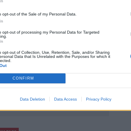
In
ακίνηση μη νόμιμων μεταναστών
ρισμένης κλίμακας οι αλλαγές που θα
o opt-out of the Sale of my Personal Data.
In
to opt-out of processing my Personal Data for Targeted
ing.
In
o opt-out of Collection, Use, Retention, Sale, and/or Sharing
ο
Google News
και στο
Facebook
ersonal Data that Is Unrelated with the Purposes for which it
lected.
Out
κανάλι μας στο
YouTube
CONFIRM
Data Deletion
Data Access
Privacy Policy