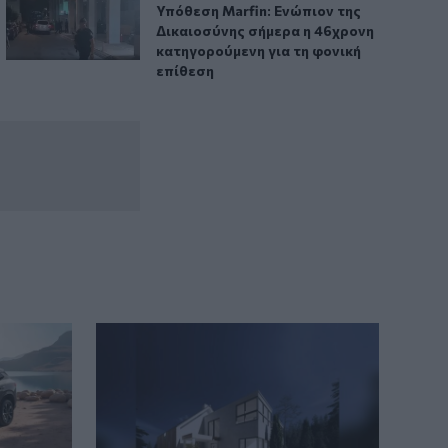
Υπόθεση Marfin: Ενώπιον της Δικαιοσύ
Υπόθεση Marfin: Ενώπιον της
Δικαιοσύνης σήμερα η 46χρονη
κατηγορούμενη για τη φονική
επίθεση