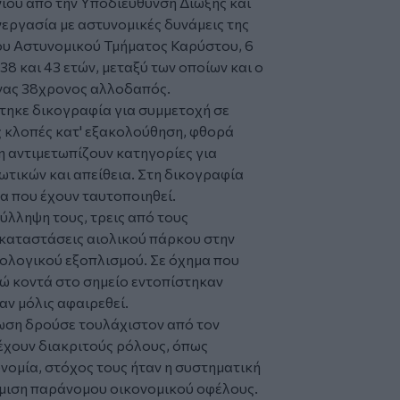
νίου από την Υποδιεύθυνση Δίωξης και
εργασία με αστυνομικές δυνάμεις της
ου Αστυνομικού Τμήματος Καρύστου, 6
 38 και 43 ετών, μεταξύ των οποίων και ο
νας 38χρονος αλλοδαπός.
τηκε δικογραφία για συμμετοχή σε
 κλοπές κατ' εξακολούθηση, φθορά
η αντιμετωπίζουν κατηγορίες για
ωτικών και απείθεια. Στη δικογραφία
α που έχουν ταυτοποιηθεί.
σύλληψη τους, τρεις από τους
γκαταστάσεις αιολικού πάρκου στην
ολογικού εξοπλισμού. Σε όχημα που
ώ κοντά στο σημείο εντοπίστηκαν
αν μόλις αφαιρεθεί.
ωση δρούσε τουλάχιστον από τον
α έχουν διακριτούς ρόλους, όπως
υνομία, στόχος τους ήταν η συστηματική
μιση παράνομου οικονομικού οφέλους.