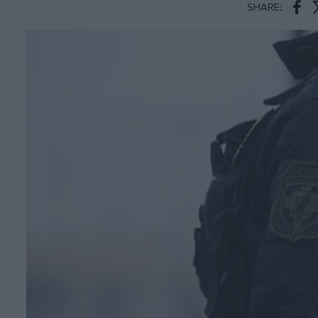
SHARE:
Face
T