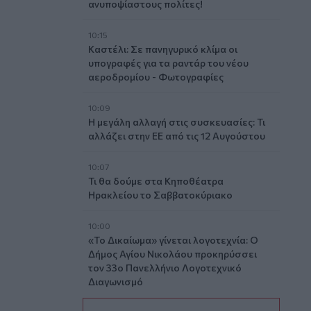
ανυποψίαστους πολίτες!
10:15
Καστέλι: Σε πανηγυρικό κλίμα οι
υπογραφές για τα ραντάρ του νέου
αεροδρομίου - Φωτογραφίες
10:09
Η μεγάλη αλλαγή στις συσκευασίες: Τι
αλλάζει στην ΕΕ από τις 12 Αυγούστου
10:07
Τι θα δούμε στα Κηποθέατρα
Ηρακλείου το Σαββατοκύριακο
10:00
«Το Δικαίωμα» γίνεται λογοτεχνία: Ο
Δήμος Αγίου Νικολάου προκηρύσσει
τον 33ο Πανελλήνιο Λογοτεχνικό
Διαγωνισμό