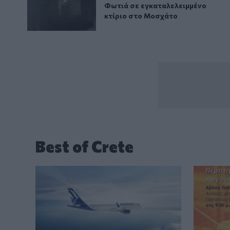
Φωτιά σε εγκαταλελειμμένο κτί
Φωτιά σε εγκαταλελειμμένο
κτίριο στο Μοσχάτο
Best of Crete