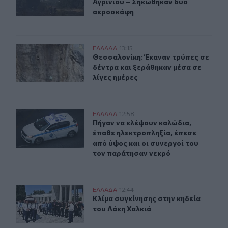
Αγρινίου – Σηκώθηκαν δύο
αεροσκάφη
Θεσσαλονίκη: Έκαναν τρύπες σε δέντρα και ξεράθηκαν μ
ΕΛΛAΔΑ
13:15
Θεσσαλονίκη: Έκαναν τρύπες σε δέν
Θεσσαλονίκη: Έκαναν τρύπες σε
δέντρα και ξεράθηκαν μέσα σε
λίγες ημέρες
Πήγαν να κλέψουν καλώδια, έπαθε ηλεκτροπληξία, έπεσ
ΕΛΛAΔΑ
12:58
Πήγαν να κλέψουν καλώδια, έπαθε η
Πήγαν να κλέψουν καλώδια,
έπαθε ηλεκτροπληξία, έπεσε
από ύψος και οι συνεργοί του
τον παράτησαν νεκρό
Κλίμα συγκίνησης στην κηδεία του Λάκη Χαλκιά
ΕΛΛAΔΑ
12:44
Κλίμα συγκίνησης στην κηδεία του 
Κλίμα συγκίνησης στην κηδεία
του Λάκη Χαλκιά