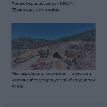
Λύσεις θερμομόνωσης FIBRAN:
Εξοικονομώ κατ' ουσίαν
Νέο αεροδρόμιο Καστελίου: Προχωρά η
κατασκευή της σήραγγας σύνδεσης με τον
ΒΟΑΚ