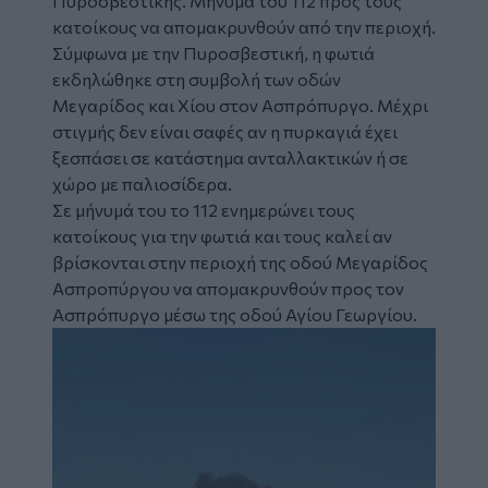
Πυροσβεστικής. Μήνυμα του 112 προς τους
κατοίκους να απομακρυνθούν από την περιοχή.
Σύμφωνα με την Πυροσβεστική, η φωτιά
εκδηλώθηκε στη συμβολή των οδών
Μεγαρίδος και Χίου στον Ασπρόπυργο. Μέχρι
στιγμής δεν είναι σαφές αν η πυρκαγιά έχει
ξεσπάσει σε κατάστημα ανταλλακτικών ή σε
χώρο με παλιοσίδερα.
Facebook
Σε μήνυμά του το 112 ενημερώνει τους
κατοίκους για την φωτιά και τους καλεί αν
βρίσκονται στην περιοχή της οδού Μεγαρίδος
Ασπροπύργου να απομακρυνθούν προς τον
Ασπρόπυργο μέσω της οδού Αγίου Γεωργίου.
Image