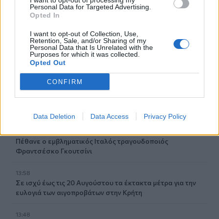
I want to opt-out of processing my
Personal Data for Targeted Advertising.
14:22
Opted In
Γερμανία: Συνελήφθη Ουκρανός που κατηγορείται για
κατασκοπεία σε βάρος εταιρείας όπλων
I want to opt-out of Collection, Use,
Retention, Sale, and/or Sharing of my
Personal Data that Is Unrelated with the
14:11
Purposes for which it was collected.
Σχεδόν 16.000 ξένοι στρατιώτες πολεμούν στην
Opted Out
Ουκρανία
CONFIRM
14:10
Caravel: Η νέα πολυτέλεια βρίσκεται στις εμπειρίες που
αξίζουν
Data Deletion
Data Access
Privacy Policy
14:03
Πέθανε ο εμβληματικός Ιταλός τραγουδοποιός
Φραντσέσκο Γκουτσίνι
13:58
Σε ισχύ έως τις 20 Αυγούστου τα έκτακτα μέτρα για την
ευλογιά των αιγοπροβάτων στην Κρήτη
13:48