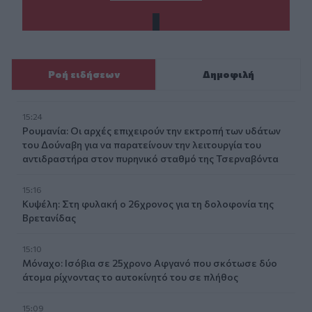
Ροή ειδήσεων
Δημοφιλή
15:24
Ρουμανία: Οι αρχές επιχειρούν την εκτροπή των υδάτων
του Δούναβη για να παρατείνουν την λειτουργία του
αντιδραστήρα στον πυρηνικό σταθμό της Τσερναβόντα
15:16
Κυψέλη: Στη φυλακή ο 26χρονος για τη δολοφονία της
Βρετανίδας
15:10
Μόναχο: Ισόβια σε 25χρονο Αφγανό που σκότωσε δύο
άτομα ρίχνοντας το αυτοκίνητό του σε πλήθος
15:09