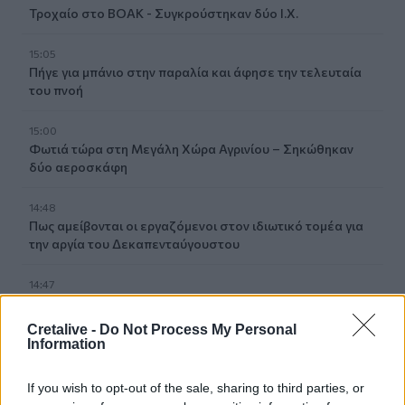
Τροχαίο στο ΒΟΑΚ - Συγκρούστηκαν δύο Ι.Χ.
15:05
Πήγε για μπάνιο στην παραλία και άφησε την τελευταία
του πνοή
15:00
Φωτιά τώρα στη Μεγάλη Χώρα Αγρινίου – Σηκώθηκαν
δύο αεροσκάφη
14:48
Πως αμείβονται οι εργαζόμενοι στον ιδιωτικό τομέα για
την αργία του Δεκαπενταύγουστου
14:47
Ηράκλειο: Συνεχίζονται με εντατικούς ρυθμούς οι
παρεμβάσεις οδικής ασφάλειας στο ΙΤΕ
Cretalive -
Do Not Process My Personal
Information
14:41
Η Αρχαία Απτέρα υποδέχεται τον Χριστόφορο
If you wish to opt-out of the sale, sharing to third parties, or
Σταμπόγλη σε μια μοναδική συναυλία