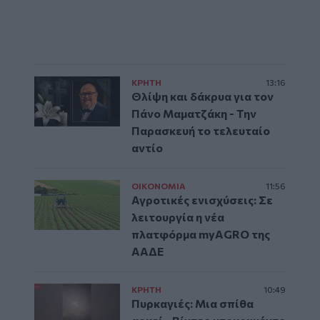
ΚΡΗΤΗ
13:16
Θλίψη και δάκρυα για τον
Πάνο Μαματζάκη - Την
Παρασκευή το τελευταίο
αντίο
ΟΙΚΟΝΟΜΙΑ
11:56
Αγροτικές ενισχύσεις: Σε
λειτουργία η νέα
πλατφόρμα myAGRO της
ΑΑΔΕ
ΚΡΗΤΗ
10:49
Πυρκαγιές: Μια σπίθα