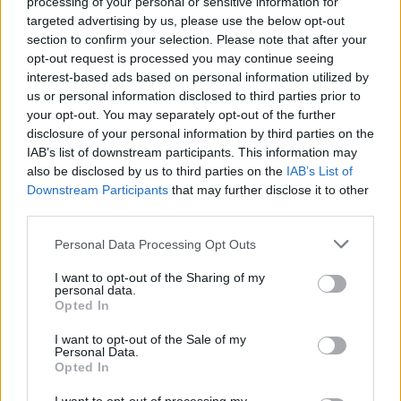
processing of your personal or sensitive information for
targeted advertising by us, please use the below opt-out
14:40
section to confirm your selection. Please note that after your
Γεμάτα τα ξενοδοχεία στην Κρήτη – Ο Αύγουστος
opt-out request is processed you may continue seeing
καλύπτει το χαμένο έδαφος του Ιουλίου
interest-based ads based on personal information utilized by
us or personal information disclosed to third parties prior to
14:37
your opt-out. You may separately opt-out of the further
Αποφεύγοντας 3 παράγοντες κινδύνου κερδίζουμε 13
disclosure of your personal information by third parties on the
επιπλέον χρόνια χωρίς άνοια
IAB’s list of downstream participants. This information may
also be disclosed by us to third parties on the
IAB’s List of
14:32
Downstream Participants
that may further disclose it to other
Νέο ιστορικό ρεκόρ για την AEGEAN τον Ιούλιο με 2
third parties.
εκατομμύρια επιβάτες
Personal Data Processing Opt Outs
14:29
I want to opt-out of the Sharing of my
Άνοιξε η πλατφόρμα για ενισχύσεις de minimis ύψους
personal data.
24,6 εκατ. ευρώ σε παραγωγούς
Opted In
14:24
I want to opt-out of the Sale of my
Personal Data.
MINOAN LINES: Ταξιδεύουμε στη Μήλο με εκπτώσεις
Opted In
έως 50%