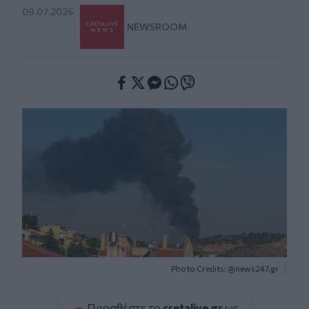
09.07.2026
NEWSROOM
Facebook
Twitter
Messenger
Whatsapp
Viber
Photo Credits: @news247.gr
Προσθέστε το
cretalive.gr
ως