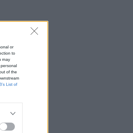
φαράγγι του Τράφουλα
15:26
Στέφανος Τσιτσιπάς: Διακοπές στην
Ελβετία με τη νέα του σύντροφο
(photos)
sonal or
15:21
ection to
Λιονέλ Μέσι: Πέθανε ο πατέρας του
ou may
 personal
15:17
out of the
Ιός Δυτικού Νείλου: Έως τον Οκτώβριο η
 downstream
έξαρση των κρουσμάτων - Τα
B’s List of
συμπτώματα που δεν πρέπει να
αγνοήσουμε
15:03
Άμεση κι αποτελεσματική επέμβαση
της πυροσβεστικής για φωτιά στα Νέα
Ρούματα