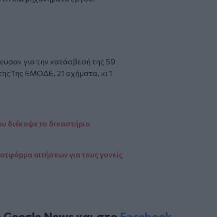
πευσαν για την κατάσβεσή της 59
ης 1ης ΕΜΟΔΕ, 21 οχήματα, κι 1
νίου διέκοψε το δικαστήριο
λατφόρμα αιτήσεων για τους γονείς
ο
Google News
και στο
Facebook