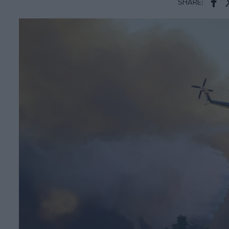
SHARE:
Face
T