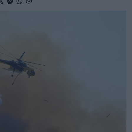
book
witter
Messenger
Whatsapp
Viber