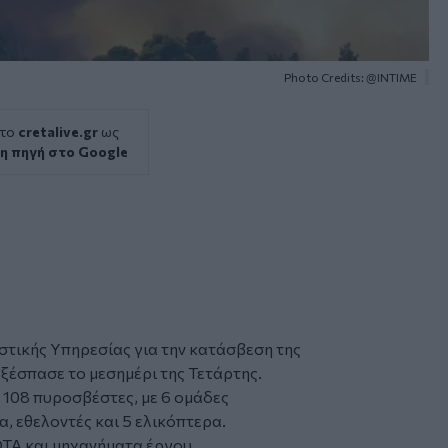
Photo Credits: @INTIME
 το
cretalive.gr
ως
η πηγή στο Google
στικής Υπηρεσίας για την κατάσβεση της
ξέσπασε το μεσημέρι της Τετάρτης.
ν 108 πυροσβέστες, με 6 ομάδες
, εθελοντές και 5 ελικόπτερα.
Α και μηχανήματα έργου.