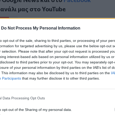
κανάλι μας στο
YouTube
-
Do Not Process My Personal Information
to opt-out of the sale, sharing to third parties, or processing of your per
formation for targeted advertising by us, please use the below opt-out s
r selection. Please note that after your opt-out request is processed y
eing interest-based ads based on personal information utilized by us or
disclosed to third parties prior to your opt-out. You may separately opt-
ΙΚΆ TAGS
losure of your personal information by third parties on the IAB’s list of
υργος
Φωτιά
. This information may also be disclosed by us to third parties on the
IA
Participants
that may further disclose it to other third parties.
l Data Processing Opt Outs
ερ του CRETALIVE
ΤΗΝ ΕΊΔΗΣΗ
o opt-out of the Sharing of my personal data.