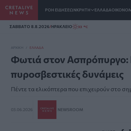
ΡΟΗ ΕΙΔΗΣΕΩΝ
ΚΡΗΤΗ
ΕΛΛΑΔΑ
ΟΙΚΟΝΟΜ
Homepage
ΣAΒΒΑΤΟ 8.8.2026
/
ΗΡΑΚΛΕΙΟ
33 °C
ΑΡΧΙΚΗ
/
ΕΛΛΆΔΑ
Φωτιά στον Ασπρόπυργο: 
πυροσβεστικές δυνάμεις
Πέντε τα ελικόπτερα που επιχειρούν στο ση
03.06.2026
NEWSROOM