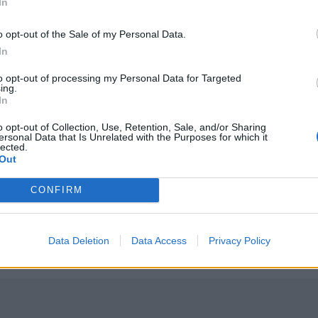
In
o opt-out of the Sale of my Personal Data.
In
to opt-out of processing my Personal Data for Targeted
ing.
σης πολιτών μέσω θαλάσσης από την Πυροσβεστική
Ε. Τουρνάς: "Απέναντι σε ακραία καιρικά φαινόμενα δε
ΕΛΛAΔΑ
16:12
In
ή επιχείρηση διάσωσης πολιτών μέσω θαλάσσης από την Πυρ
Ε. Τουρνάς: "Απέναντι σε ακραία κ
Ε. Τουρνάς: "Απέναντι σε ακραία
καιρικά φαινόμενα δεν υπάρχουν
o opt-out of Collection, Use, Retention, Sale, and/or Sharing
περιθώρια εφησυχασμού"
ersonal Data that Is Unrelated with the Purposes for which it
lected.
Out
ογράφοι
Θρίλερ στον Λυκαβηττό: Σε 57χρονη γυναίκα από την Κυ
ΕΛΛAΔΑ
14:59
CONFIRM
οι δύο αξονικοί τομογράφοι
Θρίλερ στον Λυκαβηττό: Σε 57χρονη
Θρίλερ στον Λυκαβηττό: Σε
57χρονη γυναίκα από την Κυψέλη
ανήκει η σορός (photos)
Data Deletion
Data Access
Privacy Policy