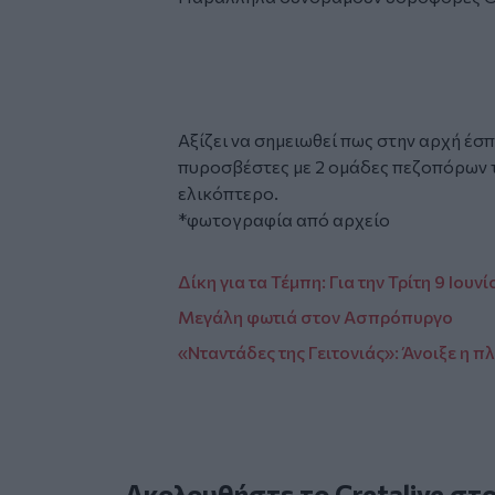
Tweet
URL
Αξίζει να σημειωθεί πως στην αρχή έσ
πυροσβέστες με 2 ομάδες πεζοπόρων τ
ελικόπτερο.
*φωτογραφία από αρχείο
Δίκη για τα Τέμπη: Για την Τρίτη 9 Ιου
Μεγάλη φωτιά στον Ασπρόπυργο
«Νταντάδες της Γειτονιάς»: Άνοιξε η π
Ακολουθήστε το Cretalive στ