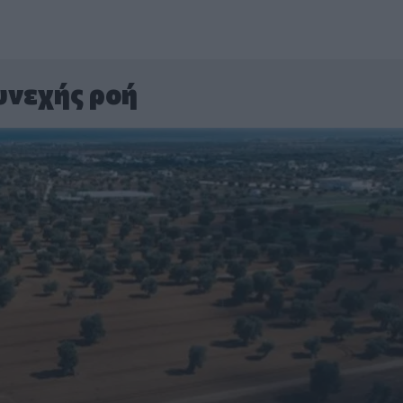
υνεχής ροή