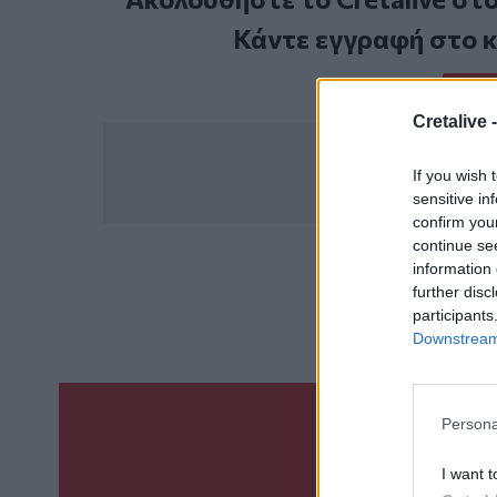
Κάντε εγγραφή στο 
Cretalive 
If you wish 
sensitive in
confirm you
continue se
information 
ΣΧΕΤ
further disc
Ασπρόπ
participants
Downstream 
Persona
Γίνε ο ρεπόρτ
ΣΤΕΊΛΕ 
I want t