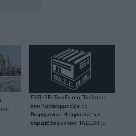
Χαμός με τον Μπρούκλιν Μπέκαμ που
έβρασε ζυμαρικά με θαλασσινό νερό
(video)
14:26
Καλοκαίρι και αλλεργίες: Πότε
απαιτείται προσοχή και ποια
συμπτώματα δεν πρέπει να αγνοούμε
ΕΧΠ-ΒΕ: Το «Ενιαίο Πλαίσιο»
α
που Κατακερματίζει τη
 που
Βιομηχανία - Η σημασία των
παρεμβάσεων του ΠΑΣΕΒΙΠΕ