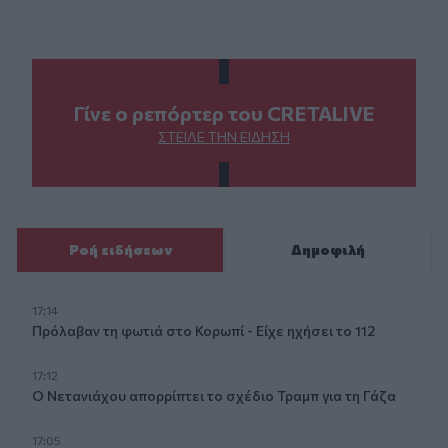
Γίνε ο ρεπόρτερ του CRETALIVE
ΣΤΕΊΛΕ ΤΗΝ ΕΊΔΗΣΗ
Ροή ειδήσεων
Δημοφιλή
17:14
Πρόλαβαν τη φωτιά στο Κορωπί - Είχε ηχήσει το 112
17:12
Ο Νετανιάχου απορρίπτει το σχέδιο Τραμπ για τη Γάζα
17:05