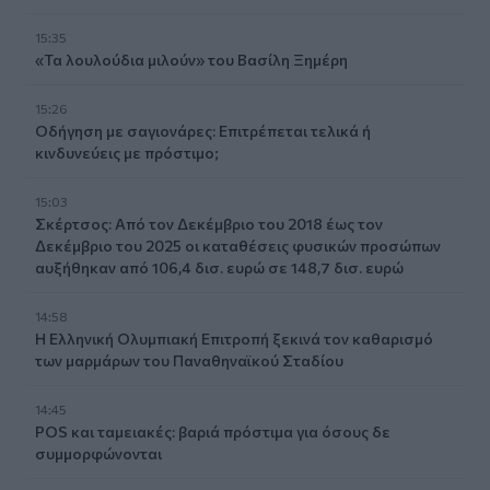
15:35
«Τα λουλούδια μιλούν» του Βασίλη Ξημέρη
15:26
Οδήγηση με σαγιονάρες: Επιτρέπεται τελικά ή
κινδυνεύεις με πρόστιμο;
15:03
Σκέρτσος: Από τον Δεκέμβριο του 2018 έως τον
Δεκέμβριο του 2025 οι καταθέσεις φυσικών προσώπων
αυξήθηκαν από 106,4 δισ. ευρώ σε 148,7 δισ. ευρώ
14:58
Η Ελληνική Ολυμπιακή Επιτροπή ξεκινά τον καθαρισμό
των μαρμάρων του Παναθηναϊκού Σταδίου
14:45
POS και ταμειακές: βαριά πρόστιμα για όσους δε
συμμορφώνονται