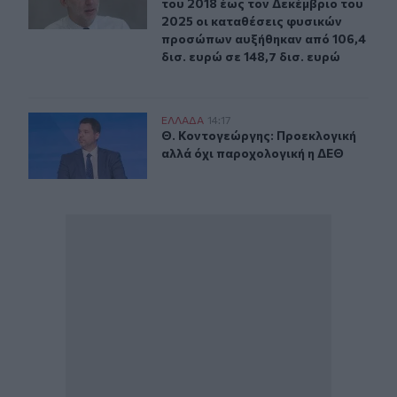
του 2018 έως τον Δεκέμβριο του
2025 οι καταθέσεις φυσικών
προσώπων αυξήθηκαν από 106,4
δισ. ευρώ σε 148,7 δισ. ευρώ
Θ. Κοντογεώργης: Προεκλογική αλλά όχι παροχολογικ
ΕΛΛAΔΑ
14:17
Θ. Κοντογεώργης: Προεκλογική αλ
Θ. Κοντογεώργης: Προεκλογική
αλλά όχι παροχολογική η ΔΕΘ