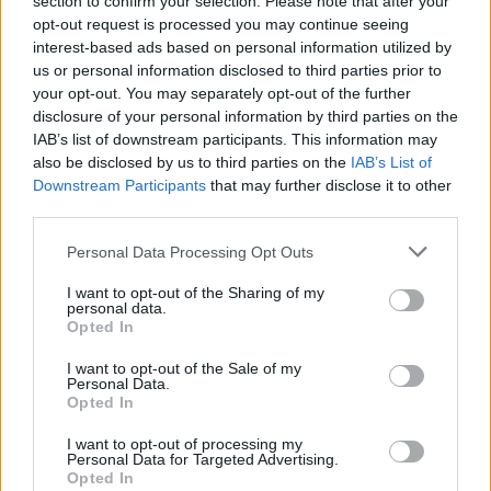
section to confirm your selection. Please note that after your
opt-out request is processed you may continue seeing
13:25
interest-based ads based on personal information utilized by
«Kinda chic»: Ποιο είναι το νέο τρεντ της Gen Z που έχει
us or personal information disclosed to third parties prior to
κατακλύσει τα Social Media
your opt-out. You may separately opt-out of the further
disclosure of your personal information by third parties on the
IAB’s list of downstream participants. This information may
ΠΕΡΙΣΣΟΤΕΡΑ
also be disclosed by us to third parties on the
IAB’s List of
Downstream Participants
that may further disclose it to other
third parties.
Personal Data Processing Opt Outs
ΣΧΕΤΙΚA AΡΘΡΑ
I want to opt-out of the Sharing of my
personal data.
Opted In
Πρόλαβαν τη φωτιά στο Κορωπί - Είχε ηχήσει το 112
ΕΛΛAΔΑ
17:14
I want to opt-out of the Sale of my
Πρόλαβαν τη φωτιά στο Κορωπί - Εί
Πρόλαβαν τη φωτιά στο Κορωπί
Personal Data.
- Είχε ηχήσει το 112
Opted In
I want to opt-out of processing my
Personal Data for Targeted Advertising.
Opted In