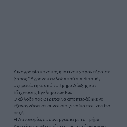
Δικογραφία κακουργηματικού χαρακτήρα σε
βάρος 28χρονου αλλοδαπού για βιασμό,
σχηματίστηκε από το Τμήμα Δίωξης και
Εξιχνίασης Εγκλημάτων Κω.
Ο αλλοδαπός φέρεται να αποπειράθηκε να
εξαναγκάσει σε συνουσία γυναίκα που κινείτο
πεζή.
Η Αστυνομία, σε συνεργασία με το Τμήμα
Διαχείρισης Μετανάστευσης, κατάφεραν να