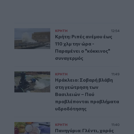
ΚΡΗΤΗ
12:54
Κρήτη: Ριπές ανέμου έως
110 χλμ την ώρα -
Παραμένει ο "κόκκινος"
συναγερμός
ΚΡΗΤΗ
11:49
Ηράκλειο: Σοβαρή βλάβη
στη γεώτρηση των
Βασιλειών – Πού
προβλέπονται προβλήματα
υδροδότησης
ΚΡΗΤΗ
11:40
Πανηγύρια: Γλέντι, χορός