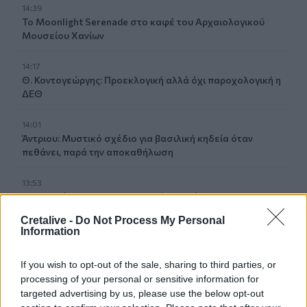
14:39
To Moonlight Serenade στο καφέ του Αρχαιολογικού
Μουσείου Χανίων
14:17
Θ. Κοντογεώργης: Προεκλογική αλλά όχι παροχολογική η
ΔΕΘ
14:01
Άντριου: Μυστικό σχέδιο για βασιλική κηδεία όταν
πεθάνει, παρά την αποκαθήλωση
13:53
Σε ετοιμότητα η πυροσβεστική στη Λέσβο
Cretalive -
Do Not Process My Personal
13:45
Information
Κρήτη: Και την Δευτέρα (10/08) πολύ υψηλός ο κίνδυνος
πυρκαγιάς
If you wish to opt-out of the sale, sharing to third parties, or
processing of your personal or sensitive information for
13:38
targeted advertising by us, please use the below opt-out
Σκιάθος: Ανήλικος κατήγγειλε 17χρονο για βιασμό