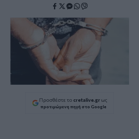
Facebook
Twitter
Messenger
Whatsapp
Viber
Προσθέστε το
cretalive.gr
ως
προτιμώμενη πηγή στο Google