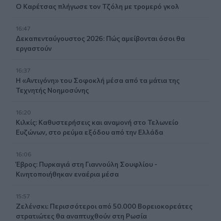
Ο Καρέτσας πλήγωσε τον Τζόλη με τρομερό γκολ
16:47
Δεκαπενταύγουστος 2026: Πώς αμείβονται όσοι θα
εργαστούν
16:37
Η «Αντιγόνη» του Σοφοκλή μέσα από τα μάτια της
Τεχνητής Νοημοσύνης
16:20
Κιλκίς: Καθυστερήσεις και αναμονή στο Τελωνείο
Ευζώνων, στο ρεύμα εξόδου από την Ελλάδα
16:06
Έβρος: Πυρκαγιά στη Γιαννούλη Σουφλίου -
Κινητοποιήθηκαν εναέρια μέσα
15:57
Ζελένσκι: Περισσότεροι από 50.000 Βορειοκορεάτες
στρατιώτες θα αναπτυχθούν στη Ρωσία