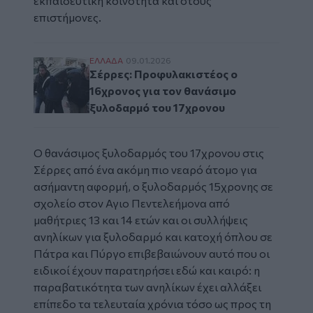
εκπαιδευτική κοινότητα και στους
επιστήμονες.
Σέρρες: Προφυλακιστέος ο 16χρονος για 
ΕΛΛAΔΑ
09.01.2026
Σέρρες: Προφυλακιστέος ο
16χρονος για τον θανάσιμο
ξυλοδαρμό του 17χρονου
Ο θανάσιμος ξυλοδαρμός του 17χρονου στις
Σέρρες από ένα ακόμη πιο νεαρό άτομο για
ασήμαντη αφορμή, ο ξυλοδαρμός 15χρονης σε
σχολείο στον Αγιο Πεντελεήμονα από
μαθήτριες 13 και 14 ετών και οι συλλήψεις
ανηλίκων για ξυλοδαρμό και κατοχή όπλου σε
Πάτρα και Πύργο επιβεβαιώνουν αυτό που οι
ειδικοί έχουν παρατηρήσει εδώ και καιρό: η
παραβατικότητα των ανηλίκων έχει αλλάξει
επίπεδο τα τελευταία χρόνια τόσο ως προς τη