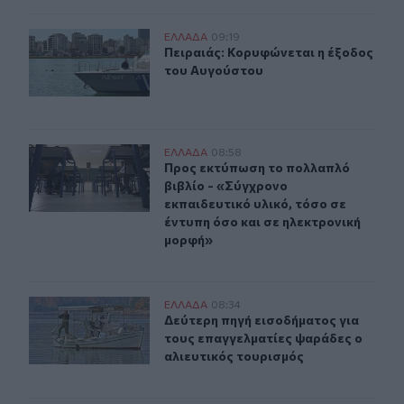
Πειραιάς: Κορυφώνεται η έξοδος του Αυγούστου
ΕΛΛAΔΑ
09:19
Πειραιάς: Κορυφώνεται η έξοδος τ
Πειραιάς: Κορυφώνεται η έξοδος
του Αυγούστου
Προς εκτύπωση το πολλαπλό βιβλίο - «Σύγχρονο εκπαιδ
ΕΛΛAΔΑ
08:58
Προς εκτύπωση το πολλαπλό βιβλίο 
Προς εκτύπωση το πολλαπλό
βιβλίο - «Σύγχρονο
εκπαιδευτικό υλικό, τόσο σε
έντυπη όσο και σε ηλεκτρονική
μορφή»
Δεύτερη πηγή εισοδήματος για τους επαγγελματίες ψαρ
ΕΛΛAΔΑ
08:34
Δεύτερη πηγή εισοδήματος για τους
Δεύτερη πηγή εισοδήματος για
τους επαγγελματίες ψαράδες ο
αλιευτικός τουρισμός