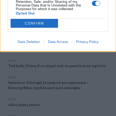
Retention, Sale, and/or Sharing of my
Personal Data that Is Unrelated with the
Γίνε ο ρεπόρτερ του CRETALIVE
Purposes for which it was collected.
Opted Out
ΣΤΕΊΛΕ ΤΗΝ ΕΊΔΗΣΗ
CONFIRM
Data Deletion
Data Access
Privacy Policy
Ροή ειδήσεων
Δημοφιλή
10:31
Ταϊλάνδη: Στους 9 οι νεκροί από το μακελειό σε σχολείο
10:23
Ηράκλειο: Σύλληψη ζευγαριού για ναρκωτικά –
Κατασχέθηκε σχεδόν μισό κιλό κάνναβης
10:13
«Δύο μέρες μόνο»