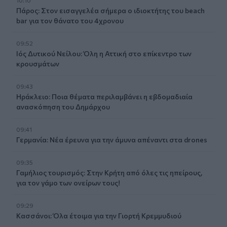
10:10
Πάρος: Στον εισαγγελέα σήμερα ο ιδιοκτήτης του beach
bar για τον θάνατο του 4χρονου
09:52
Ιός Δυτικού Νείλου: Όλη η Αττική στο επίκεντρο των
κρουσμάτων
09:43
Ηράκλειο: Ποια θέματα περιλαμβάνει η εβδομαδιαία
ανασκόπηση του Δημάρχου
09:41
Γερμανία: Νέα έρευνα για την άμυνα απέναντι στα drones
09:35
Γαμήλιος τουρισμός: Στην Κρήτη από όλες τις ηπείρους,
για τον γάμο των ονείρων τους!
09:29
Κασσάνοι: Όλα έτοιμα για την Γιορτή Κρεμμυδιού