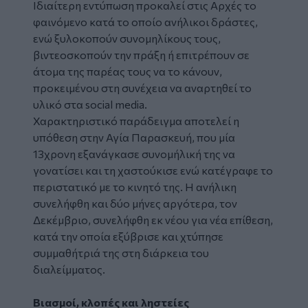
Ιδιαίτερη εντύπωση προκαλεί στις Αρχές το
φαινόμενο κατά το οποίο ανήλικοι δράστες,
ενώ ξυλοκοπούν συνομηλίκους τους,
βιντεοσκοπούν την πράξη ή επιτρέπουν σε
άτομα της παρέας τους να το κάνουν,
προκειμένου στη συνέχεια να αναρτηθεί το
υλικό στα social media.
Χαρακτηριστικό παράδειγμα αποτελεί η
υπόθεση στην Αγία Παρασκευή, που μία
13χρονη εξανάγκασε συνομήλική της να
γονατίσει και τη χαστούκισε ενώ κατέγραφε το
περιστατικό με το κινητό της. Η ανήλικη
συνελήφθη και δύο μήνες αργότερα, τον
Δεκέμβριο, συνελήφθη εκ νέου για νέα επίθεση,
κατά την οποία εξύβρισε και χτύπησε
συμμαθήτριά της στη διάρκεια του
διαλείμματος.
Βιασμοί, κλοπές και ληστείες