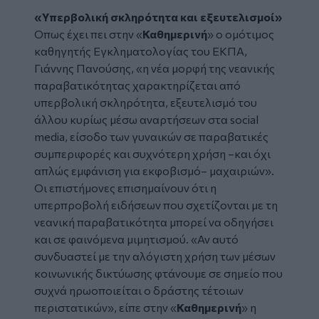
«Υπερβολική σκληρότητα και εξευτελισμοί»
Οπως έχει πει στην «
Καθημερινή
» ο ομότιμος
καθηγητής Εγκληματολογίας του ΕΚΠΑ,
Γιάννης Πανούσης, «η νέα μορφή της νεανικής
παραβατικότητας χαρακτηρίζεται από
υπερβολική σκληρότητα, εξευτελισμό του
άλλου κυρίως μέσω αναρτήσεων στα social
media, είσοδο των γυναικών σε παραβατικές
συμπεριφορές και συχνότερη χρήση –και όχι
απλώς εμφάνιση για εκφοβισμό– μαχαιριών».
Οι επιστήμονες επισημαίνουν ότι η
υπερπροβολή ειδήσεων που σχετίζονται με τη
νεανική παραβατικότητα μπορεί να οδηγήσει
και σε φαινόμενα μιμητισμού. «Αν αυτό
συνδυαστεί με την αλόγιστη χρήση των μέσων
κοινωνικής δικτύωσης φτάνουμε σε σημείο που
συχνά ηρωοποιείται ο δράστης τέτοιων
περιστατικών», είπε στην «
Καθημερινή
» η