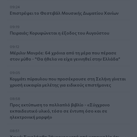
09:24
Επιστρέφει το Φεστιβάλ Μουσικής Δωματίου Χανίων
09:19
Πειραιάς: Κορυφώνεται η έξοδος του Αυγούστου
09:12
Μέριλιν Μονρόε: 64 χρόνια από τη μέρα που πέρασε
στον μύθο - "Θα ήθελα να είχα γεννηθεί στην Ελλάδα"
09:05
Κομμάτι πύραυλου που προσέκρουσε στη Σελήνη γίνεται
χρυσή ευκαιρία μελέτης για ειδικούς επιστήμονες
08:58
Προς εκτύπωση το πολλαπλό βιβλίο - «Σύγχρονο
εκπαιδευτικό υλικό, τόσο σε έντυπη όσο και σε
ηλεκτρονική μορφή»
08:51
Χανιά: Συνελήφθη 24χρονος μετά από καταγγελία ότι