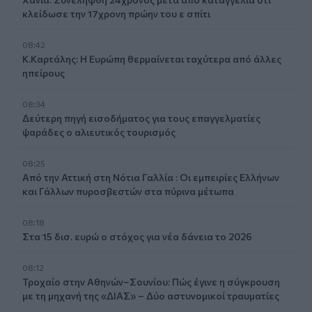
κλείδωσε την 17χρονη πρώην του ε σπίτι
08:42
Κ.Καρτάλης: Η Ευρώπη θερμαίνεται ταχύτερα από άλλες
ηπείρους
08:34
Δεύτερη πηγή εισοδήματος για τους επαγγελματίες
ψαράδες ο αλιευτικός τουρισμός
08:25
Από την Αττική στη Νότια Γαλλία : Οι εμπειρίες Ελλήνων
και Γάλλων πυροσβεστών στα πύρινα μέτωπα
08:18
Στα 15 δισ. ευρώ ο στόχος για νέα δάνεια το 2026
08:12
Τροχαίο στην Αθηνών–Σουνίου: Πώς έγινε η σύγκρουση
με τη μηχανή της «ΔΙΑΣ» – Δύο αστυνομικοί τραυματίες