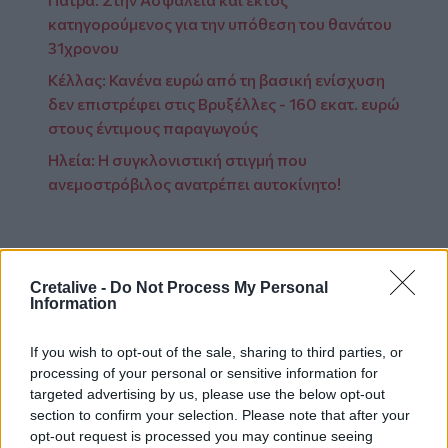
κατηγορούμενος για την υπόθεση του θανάτου
31χρονου
Κέλλας: Κανένα ευρώ από τη βασική ενίσχυση
δεν επιστρέφει στις Βρυξέλλες - 160 εκατ. ευρώ
στους έντιμους παραγωγούς
Ηλεία: Η συγκλονιστική στιγμή που
ανεμοστρόβιλος ανατρέπει αυτοκίνητο!
Πηγή:
kathimerini.gr
Cretalive -
Do Not Process My Personal
Information
If you wish to opt-out of the sale, sharing to third parties, or
Ακολουθήστε το Cretalive στο
Google News
και
processing of your personal or sensitive information for
στο
Facebook
targeted advertising by us, please use the below opt-out
section to confirm your selection. Please note that after your
Κάντε εγγραφή στο κανάλι μας στο
YouTube
opt-out request is processed you may continue seeing