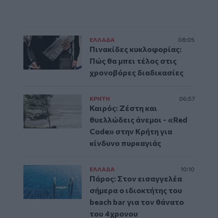
ΕΛΛAΔΑ
08:05
Πινακίδες κυκλοφορίας:
Πώς θα μπει τέλος στις
χρονοβόρες διαδικασίες
ΚΡΗΤΗ
06:57
Καιρός: Ζέστη και
θυελλώδεις άνεμοι - «Red
Code» στην Κρήτη για
κίνδυνο πυρκαγιάς
ΕΛΛAΔΑ
10:10
Πάρος: Στον εισαγγελέα
σήμερα ο ιδιοκτήτης του
beach bar για τον θάνατο
του 4χρονου