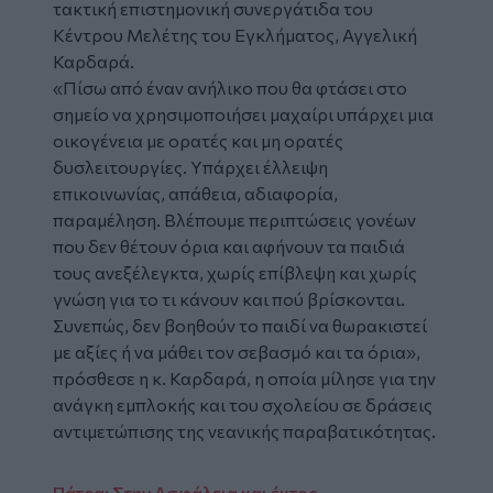
τακτική επιστημονική συνεργάτιδα του
Κέντρου Μελέτης του Εγκλήματος, Αγγελική
Καρδαρά.
«Πίσω από έναν ανήλικο που θα φτάσει στο
σημείο να χρησιμοποιήσει μαχαίρι υπάρχει μια
οικογένεια με ορατές και μη ορατές
δυσλειτουργίες. Υπάρχει έλλειψη
επικοινωνίας, απάθεια, αδιαφορία,
παραμέληση. Βλέπουμε περιπτώσεις γονέων
που δεν θέτουν όρια και αφήνουν τα παιδιά
τους ανεξέλεγκτα, χωρίς επίβλεψη και χωρίς
γνώση για το τι κάνουν και πού βρίσκονται.
Συνεπώς, δεν βοηθούν το παιδί να θωρακιστεί
με αξίες ή να μάθει τον σεβασμό και τα όρια»,
πρόσθεσε η κ. Καρδαρά, η οποία μίλησε για την
ανάγκη εμπλοκής και του σχολείου σε δράσεις
αντιμετώπισης της νεανικής παραβατικότητας.
Πάτρα: Στην Ασφάλεια και έκτος