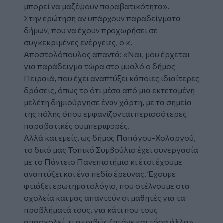
μπορεί να μαζέψουν παραβατικότητα».
Στην ερώτηση αν υπάρχουν παραδείγματα
δήμων, που να έχουν προχωρήσει σε
συγκεκριμένες ενέργειες, ο κ.
Αποστολόπουλος απαντά: «Ναι, μου έρχεται
για παράδειγμα τώρα στο μυαλό ο δήμος
Πειραιά, που έχει αναπτύξει κάποιες ιδιαίτερες
δράσεις, όπως το ότι μέσα από μια εκτεταμένη
μελέτη δημιούργησε έναν χάρτη, με τα σημεία
της πόλης όπου εμφανίζονται περισσότερες
παραβατικές συμπεριφορές.
Αλλά και εμείς, ως δήμος Παπάγου-Χολαργού,
το δικό μας Τοπικό Συμβούλιο έχει συνεργασία
με το Πάντειο Πανεπιστήμιο κι έτσι έχουμε
αναπτύξει και ένα πεδίο έρευνας. Έχουμε
φτιάξει ερωτηματολόγιο, που στέλνουμε στα
σχολεία και μας απαντούν οι μαθητές για τα
προβλήματά τους, για κάτι που τους
απασχολεί, τι ακριβώς ζητάνε και τόσα άλλα».