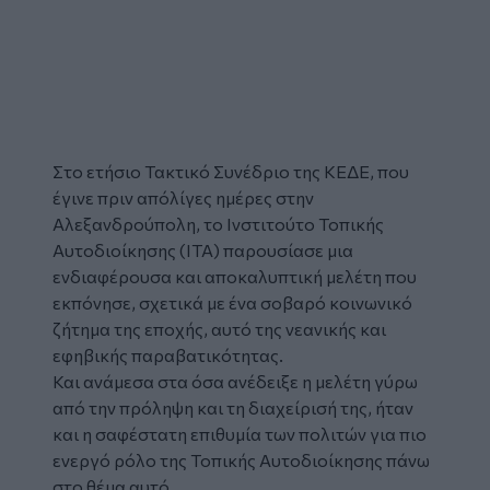
Στο ετήσιο Τακτικό Συνέδριο της ΚΕΔΕ, που
έγινε πριν απόλίγες ημέρες στην
Αλεξανδρούπολη
, το Ινστιτούτο Τοπικής
Αυτοδιοίκησης (ΙΤΑ) παρουσίασε μια
ενδιαφέρουσα και αποκαλυπτική μελέτη που
εκπόνησε, σχετικά με ένα σοβαρό κοινωνικό
ζήτημα της εποχής, αυτό της νεανικής και
εφηβικής παραβατικότητας.
Και ανάμεσα στα όσα ανέδειξε η μελέτη γύρω
από την πρόληψη και τη διαχείρισή της, ήταν
και η σαφέστατη επιθυμία των πολιτών για πιο
ενεργό ρόλο της Τοπικής Αυτοδιοίκησης πάνω
στο θέμα αυτό.