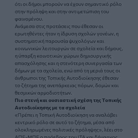
ότι οι δήμοι μπορούν να έχουν σημαντικό ρόλο
στην πρόληψη και στην αντιμετώπιση του
φαινομένου.
Ανάμεσα στις προτάσεις που έθεσαν οι
ερωτηθέντες ήταν η ίδρυση σχολών γονέων, η
συστηματική παρουσία ψυχολόγων και
κοινωνικών λειτουργών σε σχολεία και δήμους,
η ύπαρξη κοινοτικών χώρων δημιουργικής
απασχόλησης και η στενότερη συνεργασία των
δήμων με τα σχολεία, ενώ από τη μεριά τους οι
άνθρωποι της Τοπικής Αυτοδιοίκησης έθεσαν
το ζήτημα της ανεπάρκειας πόρων, δομών και
θεσμικών αρμοδιοτήτων.
Πιο στενή και ουσιαστική σχέση της Τοπικής
Αυτοδιοίκησης με τα σχολεία
«Πρέπει η Τοπική Αυτοδιοίκηση να αναλάβει
κεντρικό ρόλο σε αυτό το ζήτημα, μέσα από
ολοκληρωμένες πολιτικές πρόληψης», λέει στο
ΑΠΕ-ΜΠΕ ο πρόεδρος του ΙΤΑ και δήμαρχος