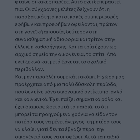
φταίνε οι κακές παρέες. Αυτό έχει ξεπεραστεί
πια. Οι σύγχρονες μελέτες δείχνουν ότι η
παραβατικότητα και οι κακές συμπεριφορές
εφήβων και προεφήβων οφείλονται, πρώτον
στη γονεϊκή απουσία, δεύτερον στη
συναισθηματική αδιαφορία και τρίτον στην
έλλειψη καθοδήγησης. Και τα τρία έχουν ως
αρχικό σημείο την οικογένεια, το σπίτι. Από
εκεί ξεκινά και μετά έρχεται το σχολικό
περιβάλλον.
Και μην παραβλέπουμε κάτι ακόμη. Η χώρα μας
προέρχεται από μια πολύ δύσκολη περίοδο,
που δεν είχε μόνο οικονομικό αντίκτυπο, αλλά
και κοινωνικό. Έχει παίξει σημαντικό ρόλο και
έχει διαμορφώσει αυτά τα παιδιά, το ότι
μπορεί τα προηγούμενα χρόνια να είδαν τον
πατέρα τους να μένει άνεργος, τη μητέρα τους
να κλαίει γιατί δεν τα έβγαζε πέρα, την
οικογένειά τους να υποφέρει. Αυτά τα παιδιά,