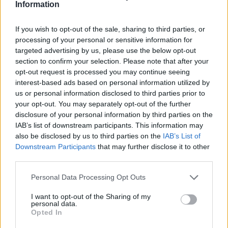
Information
Γίνε ο ρεπόρτερ του CRETALIVE
ΣΤΕΊΛΕ ΤΗΝ ΕΊΔΗΣΗ
If you wish to opt-out of the sale, sharing to third parties, or
processing of your personal or sensitive information for
targeted advertising by us, please use the below opt-out
section to confirm your selection. Please note that after your
opt-out request is processed you may continue seeing
Ροή ειδήσεων
Δημοφιλή
interest-based ads based on personal information utilized by
us or personal information disclosed to third parties prior to
your opt-out. You may separately opt-out of the further
04:11
disclosure of your personal information by third parties on the
Μαγειρεμένο ρύζι: Πόσο διατηρείται στο ψυγείο και τα
IAB’s list of downstream participants. This information may
συχνά λάθη που πρέπει να προσέξουμε
also be disclosed by us to third parties on the
IAB’s List of
Downstream Participants
that may further disclose it to other
03:16
third parties.
Οι ειδικοί εξηγούν: Το κλιματιστικό ρυθμίζει τη
θερμοκρασία, ο ανεμιστήρας οροφής αλλάζει την
Personal Data Processing Opt Outs
αίσθηση
I want to opt-out of the Sharing of my
personal data.
02:30
Opted In
Αυξάνονται οι ενδείξεις για ζωή στον Άρη