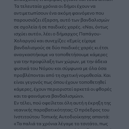
Τα τελευταία χρόνια οι δήμοι έχουν να
αντιμετωπίσουν ένα ακόμη φαινόμενο που
παρουσιάζει έξαρση, αυτό των βανδαλισμών
σε σχολεία ή σε παιδικές χαρές. «Ναι, όντως
ισχύει αυτό», λέει ο δήμαρχος Παπάγου-
Χολαργού και συνεχίζει: «Εμείς είχαμε
βανδαλισμούς σε δύο παιδικές χαρές κι έτσι
αναγκαστήκαμε να τοποθετήσουμε κάμερες
για την προφύλαξη των χώρων, με την άδεια
φυσικά του Νόμου και σύμφωνα με όλα όσα
προβλέπονται από τη σχετική νομοθεσία. Και
είναι γεγονός πως όπου έχουν τοποθετηθεί
κάμερες, έχουν περιοριστεί αρκετά οι φθορές
και τα φαινόμενα βανδαλισμών».
Εν τέλει, πού οφείλεται όλη αυτή η έκρηξη της
νεανικής παραβατικότητας; Ο πρόεδρος του
Ινστιτούτου Τοπικής Αυτοδιοίκησης απαντά:
«Τα παλιά τα χρόνια λέγαμε το τσιτάτο, πως