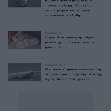
Καρυστιανού-Γρατσία από
πρώην στελέχη: «Συνεχής
εσωστρέφεια και τραγικά
επικοινωνιακά λάθη»
Λαμία: Απατεώνες άρπαξαν μεγάλο χρηματικό ποσό από
ΕΛΛAΔΑ
21:39
Λαμία: Απατεώνες άρπαξαν μεγάλο 
Λαμία: Απατεώνες άρπαξαν
μεγάλο χρηματικό ποσό από
ηλικιωμένη
Μεσογειακή φώκια έκανε στάση για ξεκούραση στην παρ
ΕΛΛAΔΑ
21:33
Μεσογειακή φώκια έκανε στάση για
Μεσογειακή φώκια έκανε στάση
για ξεκούραση στην παραλία της
Αγίας Βάσως στο Τρίκερι