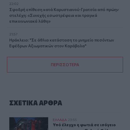
22:02
Σφοδρή επίθεση κατά Καρυστιανού-Γρατσία από πρώην
στελέχη: «Συνεχής εσωστρέφεια και τραγικά
επικοινωνιακά λάθη»
21:57
Ηράκλειο: "Σε άθλια κατάσταση το μνημείο πεσόντων
Εφέδρων Αξιωματικών στον Καράβολα"
ΠΕΡΙΣΣΟΤΕΡΑ
ΣΧΕΤΙΚA AΡΘΡΑ
Υπό έλεγχο η φωτιά σε ισόγειο κατάστημα στο Παλαιό
ΕΛΛAΔΑ
23:55
Υπό έλεγχο η φωτιά σε ισόγειο κα
Υπό έλεγχο η φωτιά σε ισόγειο