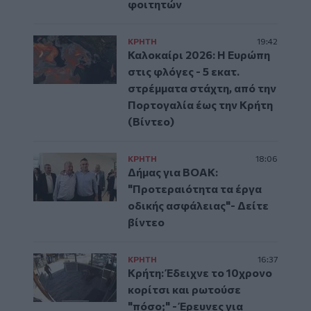
φοιτητών
ΚΡΗΤΗ
19:42
Καλοκαίρι 2026: Η Ευρώπη
στις φλόγες - 5 εκατ.
στρέμματα στάχτη, από την
Πορτογαλία έως την Κρήτη
(Βίντεο)
ΚΡΗΤΗ
18:06
Δήμας για ΒΟΑΚ:
"Προτεραιότητα τα έργα
οδικής ασφάλειας"- Δείτε
βίντεο
ΚΡΗΤΗ
16:37
Κρήτη: Έδειχνε το 10χρονο
κορίτσι και ρωτούσε
"πόσο;" - Έρευνες για