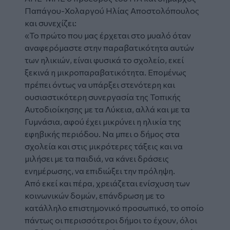
Παπάγου-Χολαργού Ηλίας Αποστολόπουλος
και συνεχίζει:
«Το πρώτο που μας έρχεται στο μυαλό όταν
αναφερόμαστε στην παραβατικότητα αυτών
των ηλικιών, είναι φυσικά το σχολείο, εκεί
ξεκινά η μικροπαραβατικότητα. Επομένως
πρέπει όντως να υπάρξει στενότερη και
ουσιαστικότερη συνεργασία της Τοπικής
Αυτοδιοίκησης με τα Λύκεια, αλλά και με τα
Γυμνάσια, αφού έχει μικρύνει η ηλικία της
εφηβικής περιόδου. Να μπει ο δήμος στα
σχολεία και στις μικρότερες τάξεις και να
μιλήσει με τα παιδιά, να κάνει δράσεις
ενημέρωσης, να επιδιώξει την πρόληψη.
Από εκεί και πέρα, χρειάζεται ενίσχυση των
κοινωνικών δομών, επάνδρωση με το
κατάλληλο επιστημονικό προσωπικό, το οποίο
πάντως οι περισσότεροι δήμοι το έχουν, όλοι