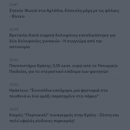
22:47
Σητεία: Φωτιά στα Αχλάδια, δύσκολη μάχη με τις φλόγες
- Βίντεο
22:39
Βρετανία: Κατά συρροή δολοφόνος καταδικάστηκε για
δύο δολοφονίες γυναικών - Η συγγνώμη από την
αστυνομία
22:32
Πανεπιστήμιο Κρήτης: 3,35 εκατ. ευρώ από το Υπουργείο
Παιδείας, για το στεγαστικό επίδομα των φοιτητών
22:22
Ηράκλειο: “Σκουπίδια κατάχαμα, μια ψησταριά στο
πουθενά κι ένα αμάξι παρατημένο στο πάρκο”
22:03
Καιρός: “Πορτοκαλί” συναγερμός στην Κρήτη - Ζέστη και
πολύ υψηλός κίνδυνος πυρκαγιάς!