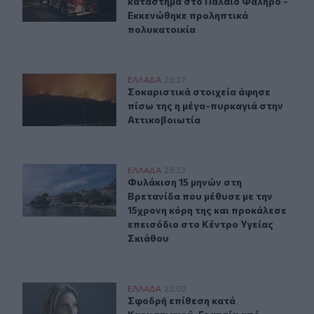
κατάστημα στο Παλαιό Φάληρο -
Εκκενώθηκε προληπτικά
πολυκατοικία
Σοκαριστικά στοιχεία άφησε πίσω της η μέγα-πυρκαγιά
ΕΛΛAΔΑ
23:27
Σοκαριστικά στοιχεία άφησε πίσω τ
Σοκαριστικά στοιχεία άφησε
πίσω της η μέγα-πυρκαγιά στην
Αττικοβοιωτία
Φυλάκιση 15 μηνών στη Βρετανίδα που μέθυσε με την 15
ΕΛΛAΔΑ
23:23
Φυλάκιση 15 μηνών στη Βρετανίδα π
Φυλάκιση 15 μηνών στη
Βρετανίδα που μέθυσε με την
15χρονη κόρη της και προκάλεσε
επεισόδιο στο Κέντρο Υγείας
Σκιάθου
Σφοδρή επίθεση κατά Καρυστιανού-Γρατσία από πρώην 
ΕΛΛAΔΑ
22:02
Σφοδρή επίθεση κατά Καρυστιανού-
Σφοδρή επίθεση κατά