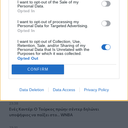
I want to opt-out of the Sale of my
Personal Data.
01:30
Opted In
Ειδικός λέει ποια φυτά να βάλεις στο μπαλκόνι σου το
καλοκαίρι
I want to opt-out of processing my
Personal Data for Targeted Advertising.
Opted In
00:31
Βιολόγος: «Αυτό που προσελκύει τα κουνούπια δεν είναι
I want to opt-out of Collection, Use,
το γλυκό αίμα, αλλά οι χημικές ενώσεις που εκπέμπουμε»
Retention, Sale, and/or Sharing of my
Personal Data that Is Unrelated with the
Purposes for which it was collected.
00:31
Opted Out
Σητεία: Πυρκαγιά στα Αχλάδια - Ολονύχτια μάχη με τις
φλόγες (Βίντεο)
CONFIRM
23:55
Υπό έλεγχο η φωτιά σε ισόγειο κατάστημα στο Παλαιό
Data Deletion
Data Access
Privacy Policy
Φάληρο - Εκκενώθηκε προληπτικά πολυκατοικία
23:38
Ενές Καντέρ: Ο Τούρκος πρώην σέντερ δηλώνει
υποψήφιος να παίξει στο... WNBA
23:31