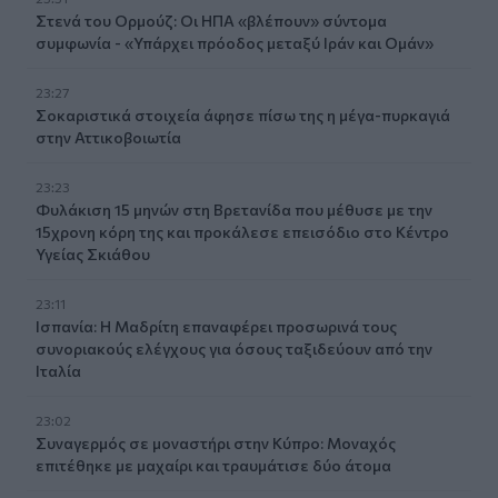
Στενά του Ορμούζ: Οι ΗΠΑ «βλέπουν» σύντομα
συμφωνία - «Υπάρχει πρόοδος μεταξύ Ιράν και Ομάν»
23:27
Σοκαριστικά στοιχεία άφησε πίσω της η μέγα-πυρκαγιά
στην Αττικοβοιωτία
23:23
Φυλάκιση 15 μηνών στη Βρετανίδα που μέθυσε με την
15χρονη κόρη της και προκάλεσε επεισόδιο στο Κέντρο
Υγείας Σκιάθου
23:11
Ισπανία: Η Μαδρίτη επαναφέρει προσωρινά τους
συνοριακούς ελέγχους για όσους ταξιδεύουν από την
Ιταλία
23:02
Συναγερμός σε μοναστήρι στην Κύπρο: Μοναχός
επιτέθηκε με μαχαίρι και τραυμάτισε δύο άτομα