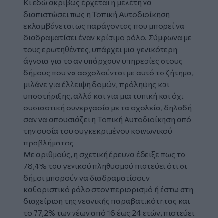
Κι εδώ ακριβώς έρχεται η μελέτη να
διαπιστώσει πως η Τοπική Αυτοδιοίκηση
εκλαμβάνεται ως παράγοντας που μπορεί να
διαδραματίσει έναν κρίσιμο ρόλο. Σύμφωνα με
τους ερωτηθέντες, υπάρχει μια γενικότερη
άγνοια για το αν υπάρχουν υπηρεσίες στους
δήμους που να ασχολούνται με αυτό το ζήτημα,
μιλάνε για έλλειψη δομών, πρόληψης και
υποστήριξης, αλλά και για μια τυπική και όχι
ουσιαστική συνεργασία με τα σχολεία, δηλαδή
σαν να απουσιάζει η Τοπική Αυτοδιοίκηση από
την ουσία του συγκεκριμένου κοινωνικού
προβλήματος.
Με αριθμούς, η σχετική έρευνα έδειξε πως το
78,4% του γενικού πληθυσμού πιστεύει ότι οι
δήμοι μπορούν να διαδραματίσουν
καθοριστικό ρόλο στον περιορισμό ή έστω στη
διαχείριση της νεανικής παραβατικότητας και
το 77,2% των νέων από 16 έως 24 ετών, πιστεύει