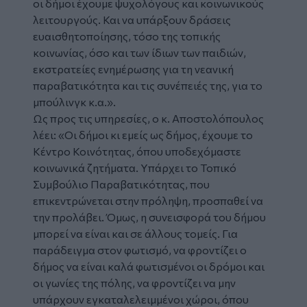
οι δήμοι έχουμε ψυχολόγους και κοινωνικούς
λειτουργούς. Και να υπάρξουν δράσεις
ευαισθητοποίησης, τόσο της τοπικής
κοινωνίας, όσο και των ίδιων των παιδιών,
εκστρατείες ενημέρωσης για τη νεανική
παραβατικότητα και τις συνέπειές της, για το
μπούλινγκ κ.α.».
Ως προς τις υπηρεσίες, ο κ. Αποστολόπουλος
λέει: «Οι δήμοι κι εμείς ως δήμος, έχουμε το
Κέντρο Κοινότητας, όπου υποδεχόμαστε
κοινωνικά ζητήματα. Υπάρχει το Τοπικό
Συμβούλιο Παραβατικότητας, που
επικεντρώνεται στην πρόληψη, προσπαθεί να
την προλάβει. Όμως, η συνεισφορά του δήμου
μπορεί να είναι και σε άλλους τομείς. Για
παράδειγμα στον φωτισμό, να φροντίζει ο
δήμος να είναι καλά φωτισμένοι οι δρόμοι και
οι γωνίες της πόλης, να φροντίζει να μην
υπάρχουν εγκαταλελειμμένοι χώροι, όπου