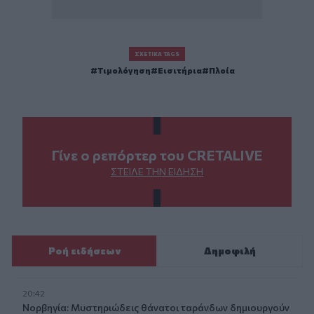
ΣΧΕΤΙΚΆ TAGS
Τιμολόγηση
Εισιτήρια
Πλοία
Γίνε ο ρεπόρτερ του CRETALIVE
ΣΤΕΊΛΕ ΤΗΝ ΕΊΔΗΣΗ
Ροή ειδήσεων
Δημοφιλή
20:42
Νορβηγία: Μυστηριώδεις θάνατοι ταράνδων δημιουργούν