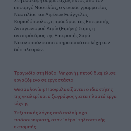
Στη σύσκεψη συμμετείχαν, εκτός από τον
υπουργό Ναυτιλίας, ο γενικός γραμματέας
Ναυτιλίας και Λιμένων Ευάγγελος
Κυριαζόπουλος, η πρόεδρος της Επιτροπής
Ανταγωνισμού Αϊρίν (Ειρήνη) Σαρπ, η
αντιπρόεδρος της Επιτροπής Χαρά
Νικολοπούλου και υπηρεσιακά στελέχη των
δύο πλευρών.
Τραγωδία στη Νάξο: Μηχανή μπετού διαμέλισε
εργαζόμενο σε εργοστάσιο
Θεσσαλονίκη: Προφυλακίζονται ο ιδιοκτήτης
της γκαλερί και ο ζωγράφος για τα πλαστά έργα
τέχνης
Σεξιστικός λόγος από παλαίμαχο
ποδοσφαιριστή, στον "αέρα" τηλεοπτικής
εκπομπής