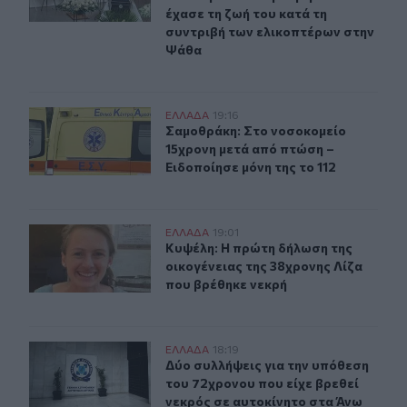
έχασε τη ζωή του κατά τη
συντριβή των ελικοπτέρων στην
Ψάθα
Σαμοθράκη: Στο νοσοκομείο 15χρονη μετά από πτώση – 
ΕΛΛAΔΑ
19:16
Σαμοθράκη: Στο νοσοκομείο 15χρονη
Σαμοθράκη: Στο νοσοκομείο
15χρονη μετά από πτώση –
Ειδοποίησε μόνη της το 112
Κυψέλη: Η πρώτη δήλωση της οικογένειας της 38χρονης
ΕΛΛAΔΑ
19:01
Κυψέλη: Η πρώτη δήλωση της οικογέ
Κυψέλη: Η πρώτη δήλωση της
οικογένειας της 38χρονης Λίζα
που βρέθηκε νεκρή
Δύο συλλήψεις για την υπόθεση του 72χρονου που είχε 
ΕΛΛAΔΑ
18:19
Δύο συλλήψεις για την υπόθεση του
Δύο συλλήψεις για την υπόθεση
του 72χρονου που είχε βρεθεί
νεκρός σε αυτοκίνητο στα Άνω