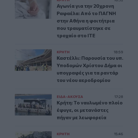
Αγωνία για την 20χρονη
Ραφαέλα: Από το ΠΑΓΝΗ
στην Αθήνα η φοιτήτρια
που τραυματίστηκε σε
τροχαίο στο ΙΤΕ
ΚΡΗΤΗ
18:59
Καστέλλι: Παρουσία του υπ.
Υποδομών Χρίστου Δήμα οι
υπογραφές για τα ραντάρ
του νέου αεροδρομίου
ΕΙΔΑ-ΑΚΟΥΣΑ
17:28
Κρήτη: Το ναυλωμένο πλοίο
έφυγε, οι μετανάστες
πήγαν με λεωφορεία
ΚΡΗΤΗ
15:46