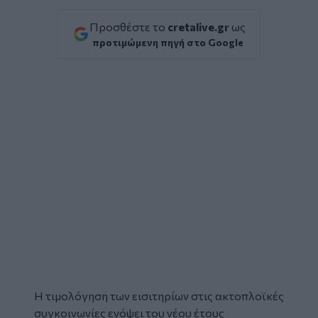
Προσθέστε το
cretalive.gr
ως
προτιμώμενη πηγή στο Google
Η
τιμολόγηση
των
εισιτηρίων
στις ακτοπλοϊκές
συγκοινωνίες ενόψει του νέου έτους