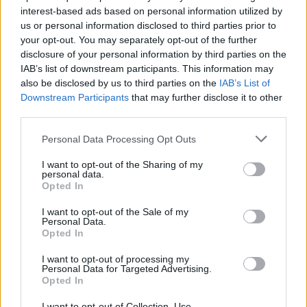
18:44
interest-based ads based on personal information utilized by
Υψηλός κίνδυνος πυρκαγιάς την Παρασκευή στην Κρήτη
us or personal information disclosed to third parties prior to
your opt-out. You may separately opt-out of the further
18:37
disclosure of your personal information by third parties on the
CrediaBank: Οικονομικά Αποτελέσματα A ’Εξαμήνου
IAB’s list of downstream participants. This information may
2026 - Υψηλοί ρυθμοί ανάπτυξης και νέα ρεκόρ
also be disclosed by us to third parties on the
IAB’s List of
επιδόσεων
Downstream Participants
that may further disclose it to other
third parties.
18:32
Αγωνία για την 20χρονη Ραφαέλα: Από το ΠΑΓΝΗ στην
Personal Data Processing Opt Outs
Αθήνα η φοιτήτρια που τραυματίστηκε σε τροχαίο στο
ΙΤΕ
I want to opt-out of the Sharing of my
personal data.
Opted In
18:19
Δύο συλλήψεις για την υπόθεση του 72χρονου που είχε
I want to opt-out of the Sale of my
βρεθεί νεκρός σε αυτοκίνητο στα Άνω Λιόσια
Personal Data.
Opted In
I want to opt-out of processing my
ΠΕΡΙΣΣΟΤΕΡΑ
Personal Data for Targeted Advertising.
Opted In
I want to opt-out of Collection, Use,