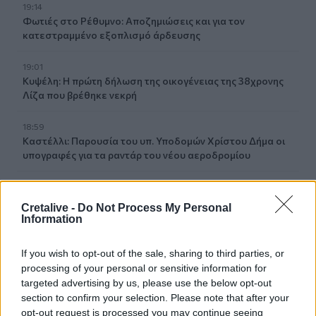
19:14
Φωτιές στο Ρέθυμνο: Αποζημιώσεις και για τον
κατεστραμμένο εξοπλισμό άρδευσης
19:01
Κυψέλη: Η πρώτη δήλωση της οικογένειας της 38χρονης
Λίζα που βρέθηκε νεκρή
18:59
Καστέλλι: Παρουσία του υπ. Υποδομών Χρίστου Δήμα οι
υπογραφές για τα ραντάρ του νέου αεροδρομίου
18:51
Μία ακόμη εθελοντική αιμοδοσία στο αίθριο της Λότζια
Cretalive -
Do Not Process My Personal
το Σάββατο (08-08)
Information
18:44
If you wish to opt-out of the sale, sharing to third parties, or
Ευρωπαϊκή διάκριση για το Πανεπιστήμιο Κρήτης:
processing of your personal or sensitive information for
Χρηματοδότηση 1,5 εκατ. ευρώ για την Τεχνητή
targeted advertising by us, please use the below opt-out
Νοημοσύνη
section to confirm your selection. Please note that after your
opt-out request is processed you may continue seeing