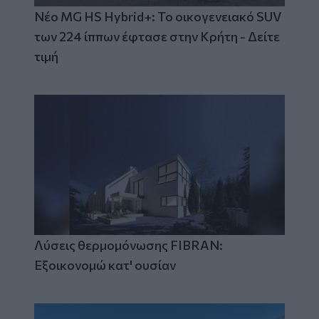
Νέο MG HS Hybrid+: Το οικογενειακό SUV
των 224 ίππων έφτασε στην Κρήτη - Δείτε
τιμή
Λύσεις θερμομόνωσης FIBRAN:
Εξοικονομώ κατ' ουσίαν