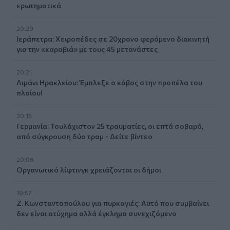
ερωτηματικά
20:29
Ιεράπετρα: Χειροπέδες σε 20χρονο φερόμενο διακινητή
για την «καραβιά» με τους 45 μετανάστες
20:21
Λιμάνι Ηρακλείου: Έμπλεξε ο κάβος στην προπέλα του
πλοίου!
20:15
Γερμανία: Τουλάχιστον 25 τραυματίες, οι επτά σοβαρά,
από σύγκρουση δύο τραμ - Δείτε βίντεο
20:06
Οργανωτικό λίφτινγκ χρειάζονται οι δήμοι
19:57
Ζ. Κωνσταντοπούλου για πυρκαγιές: Αυτό που συμβαίνει
δεν είναι ατύχημα αλλά έγκλημα συνεχιζόμενο