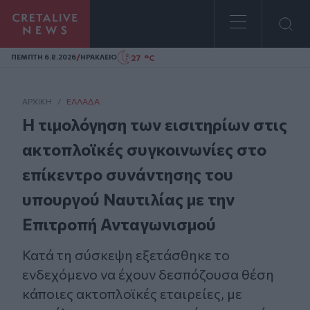
Homepage
/
27 °C
ΠΕΜΠΤΗ 6.8.2026
ΗΡΑΚΛΕΙΟ
ΑΡΧΙΚΗ
/
ΕΛΛΆΔΑ
Η τιμολόγηση των εισιτηρίων στις
ακτοπλοϊκές συγκοινωνίες στο
επίκεντρο συνάντησης του
υπουργού Ναυτιλίας με την
Επιτροπή Ανταγωνισμού
Κατά τη σύσκεψη εξετάσθηκε το
ενδεχόμενο να έχουν δεσπόζουσα θέση
κάποιες ακτοπλοϊκές εταιρείες, με