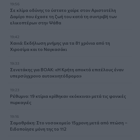
19:56
Σε κλίμα οδύνης το ύστατο χαίρε στον Αριστοτέλη
Δαμίγο που έχασε τη ζωή του κατά τη συντριβή των
ελικοπτέρων στην Ψάθα
19:42
Χανιά: Εκδήλωση μνήμης για τα 81 χρόνια από τη
Χιροσίμα και το Ναγκασάκι
19:33
Σενετάκης για ΒΟΑΚ: «Η Κρήτη αποκτά επιτέλους έναν
υπερσύγχρονο αυτοκινητόδρομο»
19:23
Ρέθυμνο: 19 κτίρια κρίθηκαν «κόκκινα» μετά τις φονικές
πυρκαγιές
19:16
Σαμοθράκη: Στο νοσοκομείο 15χρονη μετά από πτώση –
Ειδοποίησε μόνη της το 112