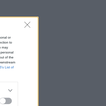
Σήμερα η δεύτερη πληρωμή των
δικαιούχων του Λογαριασμού Αγροτικής
Εστίας
07:25
Εορτολόγιο: Ποιοι γιορτάζουν σήμερα 7
Αυγούστου
sonal or
07:17
ection to
Νέο Διεθνές Αεροδρόμιο Ηρακλείου:
ou may
Σήμερα οι υπογραφές για τα Συστήματα
 personal
Αεροναυτιλίας
out of the
 downstream
07:10
B’s List of
Ταϋλάνδη: Μαθητής άνοιξε πυρ μέσα σε
σχολείο – Αναφορές για νεκρούς
07:03
Υπόθεση Marfin: Ενώπιον της
Δικαιοσύνης σήμερα η 46χρονη
κατηγορούμενη για τη φονική επίθεση