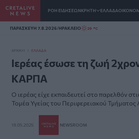
ΡΟΗ ΕΙΔΗΣΕΩΝ
ΚΡΗΤΗ
ΕΛΛΑΔΑ
ΟΙΚΟΝΟΜ
Homepage
ΠΑΡΑΣΚΕΥΗ 7.8.2026
/
ΗΡΑΚΛΕΙΟ
29 °C
ΑΡΧΙΚΗ
/
ΕΛΛΆΔΑ
Ιερέας έσωσε τη ζωή 2χρο
ΚΑΡΠΑ
Ο ιερέας είχε εκπαιδευτεί στο παρελθόν στ
Τομέα Υγείας του Περιφερειακού Τμήματος 
19.05.2025
NEWSROOM