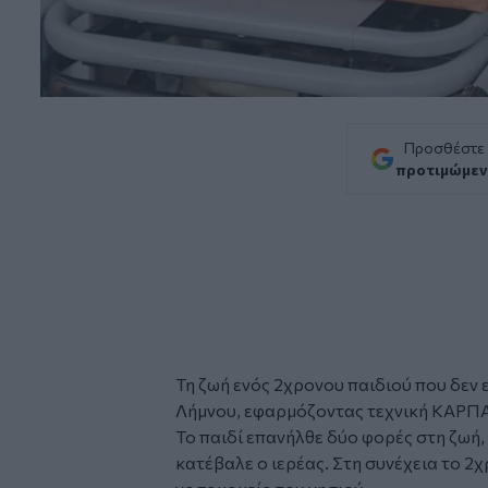
Προσθέστε
προτιμώμεν
Τη ζωή ενός 2χρονου
παιδιού
που δεν 
Λήμνου, εφαρμόζοντας τεχνική
ΚΑΡΠ
Το παιδί επανήλθε δύο φορές στη ζωή
κατέβαλε ο ιερέας. Στη συνέχεια το 2