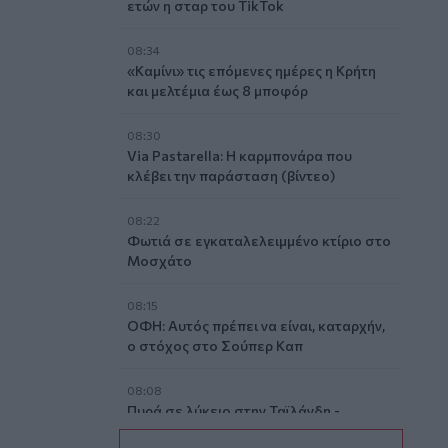
ετών η σταρ του TikTok
08:34
«Καμίνι» τις επόμενες ημέρες η Κρήτη
και μελτέμια έως 8 μποφόρ
08:30
Via Pastarella: Η καρμπονάρα που
κλέβει την παράσταση (βίντεο)
08:22
Φωτιά σε εγκαταλελειμμένο κτίριο στο
Μοσχάτο
08:15
ΟΦΗ: Αυτός πρέπει να είναι, καταρχήν,
ο στόχος στο Σούπερ Καπ
08:08
Πυρά σε λύκειο στην Ταϊλάνδη -
Τουλάχιστον 2 νεκροί