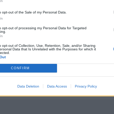
In
o opt-out of the Sale of my Personal Data.
In
to opt-out of processing my Personal Data for Targeted
ing.
In
Τα πρωτοσέλιδα των εφημερίδων
ΕΛΛAΔΑ
07:59
ριο στο Μοσχάτο
Τα πρωτοσέλιδα των εφημερίδων
Τα πρωτοσέλιδα των εφημερίδων
o opt-out of Collection, Use, Retention, Sale, and/or Sharing
ersonal Data that Is Unrelated with the Purposes for which it
lected.
Out
CONFIRM
κίδας
Ρόδος: Έσπασε ο κάβος και τραυμάτισε ναυτικό
ΕΛΛAΔΑ
23:25
 την γέφυρα της Χαλκίδας
Ρόδος: Έσπασε ο κάβος και τραυμάτ
Ρόδος: Έσπασε ο κάβος και
τραυμάτισε ναυτικό
Data Deletion
Data Access
Privacy Policy