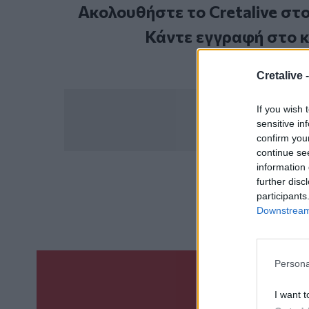
Ακολουθήστε το Cretalive στ
Κάντε εγγραφή στο 
Cretalive 
If you wish 
sensitive in
confirm you
continue se
information 
further disc
ΣΧΕΤ
participants
Ιερέας
Πρώτ
Downstream 
Persona
Γίνε ο ρεπόρτ
I want t
ΣΤΕΊΛΕ 