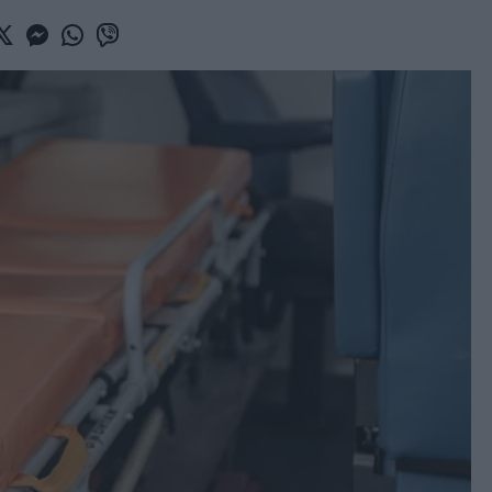
book
witter
Messenger
Whatsapp
Viber