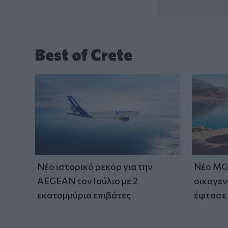
Best of Crete
Νέο ιστορικό ρεκόρ για την
Νέο MG 
AEGEAN τον Ιούλιο με 2
οικογεν
εκατομμύρια επιβάτες
έφτασε 