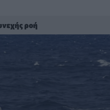
υνεχής ροή