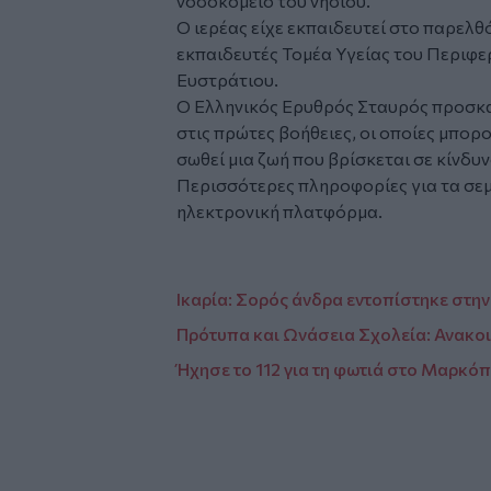
νοσοκομείο του νησιού.
Ο ιερέας είχε εκπαιδευτεί στο παρελθ
εκπαιδευτές Τομέα Υγείας του Περιφ
Ευστράτιου.
O Ελληνικός Ερυθρός Σταυρός προσκαλ
στις πρώτες βοήθειες, οι οποίες μπορ
σωθεί μια ζωή που βρίσκεται σε κίνδυν
Περισσότερες πληροφορίες για τα σεμ
ηλεκτρονική πλατφόρμα.
Ικαρία: Σορός άνδρα εντοπίστηκε στην
Πρότυπα και Ωνάσεια Σχολεία: Ανακο
Ήχησε το 112 για τη φωτιά στο Μαρκό