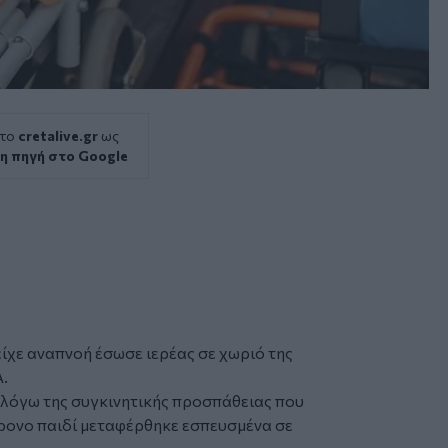
 το
cretalive.gr
ως
η πηγή στο Google
είχε αναπνοή έσωσε
ιερέας
σε χωριό της
Α
.
, λόγω της συγκινητικής προσπάθειας που
χρονο παιδί μεταφέρθηκε εσπευσμένα σε