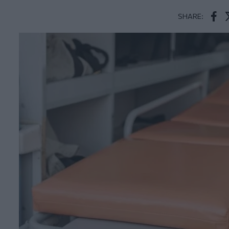
SHARE:
Face
T