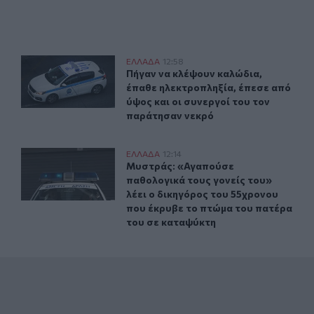
ν μέσα σε λίγες ημέρες
Πήγαν να κλέψουν καλώδια, έπαθε ηλεκτροπληξία, έπεσε
ΕΛΛAΔΑ
12:58
δέντρα και ξεράθηκαν μέσα σε λίγες ημέρες
Πήγαν να κλέψουν καλώδια, έπαθε η
Πήγαν να κλέψουν καλώδια,
έπαθε ηλεκτροπληξία, έπεσε από
ύψος και οι συνεργοί του τον
παράτησαν νεκρό
η Βιομηχανία - Η σημασία των παρεμβάσεων του ΠΑΣΕΒΙΠΕ
Μυστράς: «Αγαπούσε παθολογικά τους γονείς του» λέει
ΕΛΛAΔΑ
12:14
ου Κατακερματίζει τη Βιομηχανία - Η σημασία των παρεμβά
Μυστράς: «Αγαπούσε παθολογικά του
Μυστράς: «Αγαπούσε
παθολογικά τους γονείς του»
λέει ο δικηγόρος του 55χρονου
που έκρυβε το πτώμα του πατέρα
του σε καταψύκτη