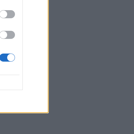
Γρηγοράκης
13:33
Τρεις συλλήψεις φερόμενων διακινητών
μεταναστών σε Κρήτη και Χρυσή
13:16
Θλίψη και δάκρυα για τον Πάνο
Μαματζάκη - Την Παρασκευή το
τελευταίο αντίο
13:15
Θεσσαλονίκη: Έκαναν τρύπες σε
δέντρα και ξεράθηκαν μέσα σε λίγες
ημέρες
13:05
Τρόμος στη Ρωσία: Εκατομμύρια
ακρίδες σκέπασαν τον ουρανό
13:00