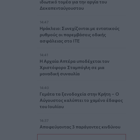
ιδιωτικό τομέα για την αργία του
Δεκαπενταύγουστου
14:47
Ηράκλειο: Συνεχίζονται με εντατικούς
ρυθμούς οι παρεμβάσεις οδικής
ασφάλειας στο ΙΤΕ
14:41
Η Αρχαία Απτέρα υποδέχεται τον
Χριστόφορο Σταμπόγλη σε μια
μοναδική συναυλία
14:40
Γεμάτα τα ξενοδοχεία στην Κρήτη – Ο
Αύγουστος καλύπτει το χαμένο έδαφος
του Ιουλίου
14:37
Αποφεύγοντας 3 παράγοντες κινδύνου
κερδίζουμε 13 επιπλέον χρόνια χωρίς
άνοια