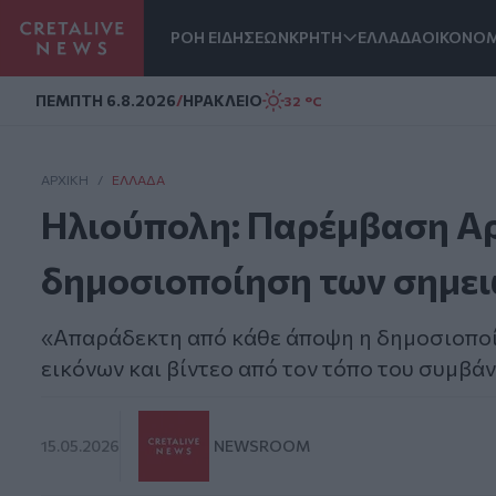
ΡΟΗ ΕΙΔΗΣΕΩΝ
ΚΡΗΤΗ
ΕΛΛΑΔΑ
ΟΙΚΟΝΟΜ
Homepage
ΠΕΜΠΤΗ 6.8.2026
/
ΗΡΑΚΛΕΙΟ
32 °C
ΑΡΧΙΚΗ
/
ΕΛΛΆΔΑ
Ηλιούπολη: Παρέμβαση Αρ
δημοσιοποίηση των σημε
«Απαράδεκτη από κάθε άποψη η δημοσιοπο
εικόνων και βίντεο από τον τόπο του συμβά
15.05.2026
NEWSROOM