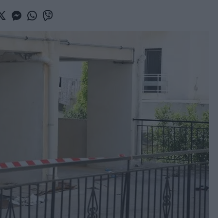
book
witter
Messenger
Whatsapp
Viber