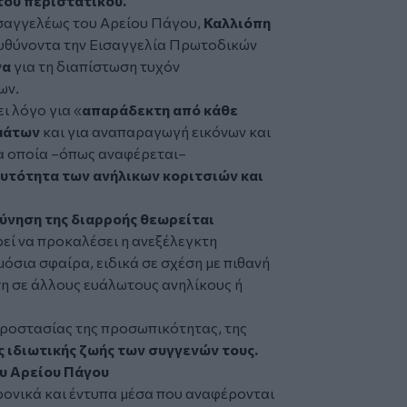
του περιστατικού.
ισαγγελέως του Αρείου Πάγου,
Καλλιόπη
ευθύνοντα την Εισαγγελία Πρωτοδικών
να
για τη διαπίστωση τυχόν
ων.
ι λόγο για «
απαράδεκτη από κάθε
ωμάτων
και για αναπαραγωγή εικόνων και
τα οποία –όπως αναφέρεται–
αυτότητα των ανήλικων κοριτσιών και
εύνηση της διαρροής θεωρείται
εί να προκαλέσει η ανεξέλεγκτη
όσια σφαίρα, ειδικά σε σχέση με πιθανή
ση σε άλλους ευάλωτους ανηλίκους ή
προστασίας της προσωπικότητας, της
ς ιδιωτικής ζωής των συγγενών τους.
υ Αρείου Πάγου
ονικά και έντυπα μέσα που αναφέρονται