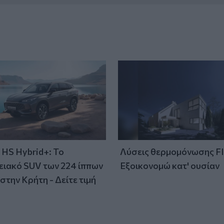
HS Hybrid+: Το
Λύσεις θερμομόνωσης F
ειακό SUV των 224 ίππων
Εξοικονομώ κατ' ουσίαν
στην Κρήτη - Δείτε τιμή