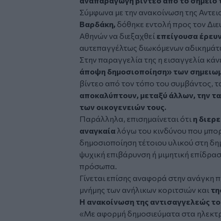
αναπαραγωγή βίντεο από το σημείο 
Σύμφωνα με την ανακοίνωση της Αντε
Βαρδάκη,
δόθηκε εντολή προς τον Δι
Αθηνών να διεξαχθεί
επείγουσα έρευ
αυτεπαγγέλτως διωκόμενων αδικημάτ
Στην παραγγελία της η εισαγγελία κάνε
άποψη δημοσιοποίηση» των σημει
βίντεο από τον τόπο του συμβάντος, 
αποκαλύπτουν, μεταξύ άλλων, την τ
των οικογενειών τους.
Παράλληλα, επισημαίνεται ότι
η διερ
αναγκαία
λόγω του κινδύνου που μπορ
δημοσιοποίηση τέτοιου υλικού στη δημ
ψυχική επιβάρυνση ή μιμητική επίδρα
πρόσωπα.
Γίνεται επίσης αναφορά στην ανάγκη 
μνήμης των ανήλικων κοριτσιών και
τη
Η ανακοίνωση της αντισαγγελεώς το
«Με αφορμή δημοσιεύματα στα ηλεκτρ