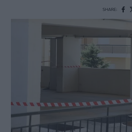
SHARE:
Face
T