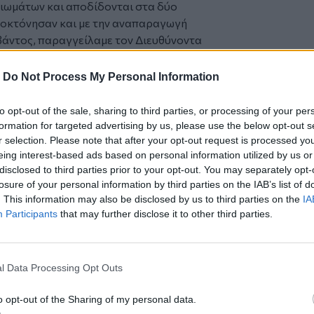
ιωμάτων και αποδίδονται στα δύο
τοκτόνησαν και με την αναπαραγωγή
μβάντος, παραγγείλαμε τον Διευθύνοντα
τη διεξαγωγή επείγουσας
πίστωση αυτεπαγγέλτως διωκομένων
-
Do Not Process My Personal Information
to opt-out of the sale, sharing to third parties, or processing of your per
formation for targeted advertising by us, please use the below opt-out s
άκος Πιερρακάκης
r selection. Please note that after your opt-out request is processed y
αι έστειλε το υλικό σε φίλο του
eing interest-based ads based on personal information utilized by us or
disclosed to third parties prior to your opt-out. You may separately opt-
7χρονος για την κρυφή βιντεοσκόπηση
losure of your personal information by third parties on the IAB’s list of
. This information may also be disclosed by us to third parties on the
IA
Participants
that may further disclose it to other third parties.
l Data Processing Opt Outs
ο
Google News
και στο
Facebook
o opt-out of the Sharing of my personal data.
κανάλι μας στο
YouTube