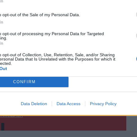
In
o opt-out of the Sale of my Personal Data.
In
to opt-out of processing my Personal Data for Targeted
ing.
In
o opt-out of Collection, Use, Retention, Sale, and/or Sharing
ersonal Data that Is Unrelated with the Purposes for which it
lected.
ΙΚΆ TAGS
Out
πολη
Προκαταρκτική Έρευνα
CONFIRM
Data Deletion
Data Access
Privacy Policy
ερ του CRETALIVE
ΤΗΝ ΕΊΔΗΣΗ