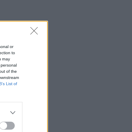
πολεμούν στην Ουκρανία
14:10
Caravel: Η νέα πολυτέλεια βρίσκεται
στις εμπειρίες που αξίζουν
14:03
sonal or
Πέθανε ο εμβληματικός Ιταλός
ection to
τραγουδοποιός Φραντσέσκο Γκουτσίνι
ou may
 personal
13:58
out of the
Σε ισχύ έως τις 20 Αυγούστου τα
 downstream
έκτακτα μέτρα για την ευλογιά των
B’s List of
αιγοπροβάτων στην Κρήτη
13:48
Σύσκεψη στον ΕΟΦ για την ομαλή ροή
της εφοδιαστικής αλυσίδας φαρμάκων
13:34
Πέθανε ο πεζογράφος Γιάννης