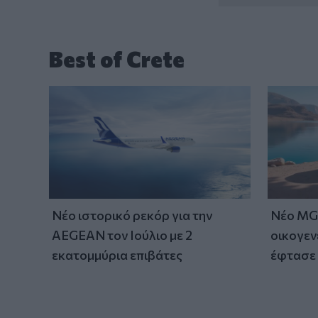
Best of Crete
Νέο ιστορικό ρεκόρ για την
Νέο MG 
AEGEAN τον Ιούλιο με 2
οικογεν
εκατομμύρια επιβάτες
έφτασε 