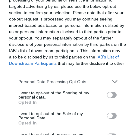
processing of your personal or sensitive information for
αναμνήσεις στο Αρχαιολογικό Μουσείο
targeted advertising by us, please use the below opt-out
section to confirm your selection. Please note that after your
20:49
opt-out request is processed you may continue seeing
Στην Κρήτη ο υπ. Υποδομών Χρίστος Δήμας: «Προχωρούν
interest-based ads based on personal information utilized by
τα έργα σε όλο το μήκος του ΒΟΑΚ»
us or personal information disclosed to third parties prior to
your opt-out. You may separately opt-out of the further
20:42
disclosure of your personal information by third parties on the
Νορβηγία: Μυστηριώδεις θάνατοι ταράνδων δημιουργούν
IAB’s list of downstream participants. This information may
ερωτηματικά
also be disclosed by us to third parties on the
IAB’s List of
Downstream Participants
that may further disclose it to other
20:29
third parties.
Ιεράπετρα: Χειροπέδες σε 20χρονο φερόμενο διακινητή
για την «καραβιά» με τους 45 μετανάστες
Personal Data Processing Opt Outs
20:21
I want to opt-out of the Sharing of my
Λιμάνι Ηρακλείου: Έμπλεξε ο κάβος στην προπέλα του
personal data.
Opted In
πλοίου!
I want to opt-out of the Sale of my
20:15
Personal Data.
Γερμανία: Τουλάχιστον 25 τραυματίες, οι επτά σοβαρά,
Opted In
από σύγκρουση δύο τραμ - Δείτε βίντεο
I want to opt-out of processing my