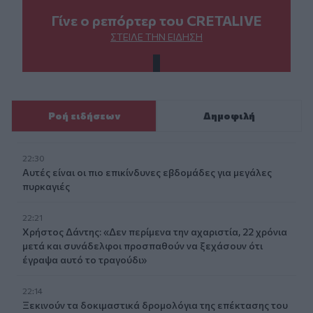
Γίνε ο ρεπόρτερ του CRETALIVE
ΣΤΕΊΛΕ ΤΗΝ ΕΊΔΗΣΗ
Ροή ειδήσεων
Δημοφιλή
22:30
Αυτές είναι οι πιο επικίνδυνες εβδομάδες για μεγάλες
πυρκαγιές
22:21
Χρήστος Δάντης: «Δεν περίμενα την αχαριστία, 22 χρόνια
μετά και συνάδελφοι προσπαθούν να ξεχάσουν ότι
έγραψα αυτό το τραγούδι»
22:14
Ξεκινούν τα δοκιμαστικά δρομολόγια της επέκτασης του