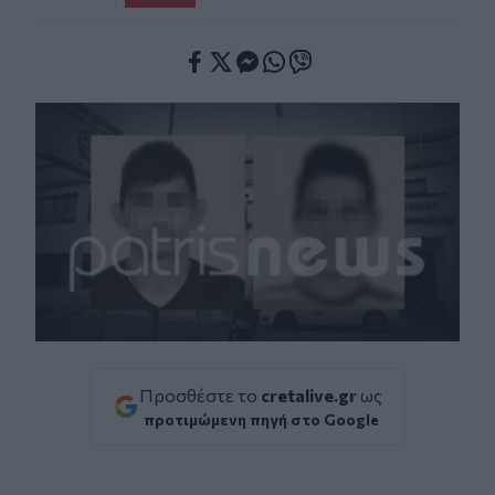
Facebook
Twitter
Messenger
Whatsapp
Viber
Προσθέστε το
cretalive.gr
ως
προτιμώμενη πηγή στο Google