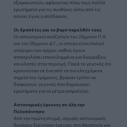
εξαφανιστούν, αφήνοντας πίσω τους πολλά
ερωτήματα για τις συνθήκες κάτω από τις
οποίες έγινε η απόδραση.
Οι δραπέτες και το βαρύ παρελθόν τους
Οι αστυνομικοί αναζητούν τον 23χρονο Π.Χ.
και τον 28χρονο Δ.Γ., οι οποίοι είναι παλιοί
γνώριμοι των αρχών, καθώς έχουν
απασχολήσει επανειλημμένα για διαρρήξεις
και κλοπές στην περιοχή. Παρά το γεγονός ότι
κρατούνταν σε ένα από τα πιο ελεγχόμενα
σημεία του τμήματος, βρήκαν τρόπο να
διαφύγουν, γεγονός που δημιουργεί
ερωτήματα για τα μέτρα ασφαλείας.
Αστυνομικές έρευνες σε όλη την
Πελοπόννησο
Από την πρώτη στιγμή, ισχυρές αστυνομικές
δυνάμεις ξεκίνησαν έρευνες στη Μεσσηνία και