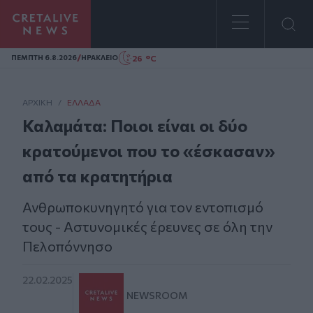
Homepage
/
26 °C
ΠΕΜΠΤΗ 6.8.2026
ΗΡΑΚΛΕΙΟ
ΑΡΧΙΚΗ
/
ΕΛΛΆΔΑ
Καλαμάτα: Ποιοι είναι οι δύο
κρατούμενοι που το «έσκασαν»
από τα κρατητήρια
Ανθρωποκυνηγητό για τον εντοπισμό
τους - Αστυνομικές έρευνες σε όλη την
Πελοπόννησο
22.02.2025
NEWSROOM