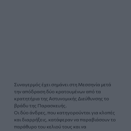
Συναγερμός έχει σημάνει στη Μεσσηνία μετά
την
απόδραση
δύο
κρατουμένω
ν από τα
κρατητήρια της Αστυνομικής Διεύθυνσης το
βράδυ της Παρασκευής.
Οι δύο άνδρες, που κατηγορούνται για κλοπές
και διαρρήξεις, κατάφεραν να παραβιάσουν το
παράθυρο του κελιού τους και να