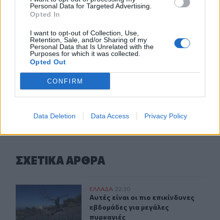
Personal Data for Targeted Advertising.
20:06
Opted In
Οργανωτικό λίφτινγκ χρειάζονται οι δήμοι
I want to opt-out of Collection, Use,
Retention, Sale, and/or Sharing of my
19:57
Personal Data that Is Unrelated with the
Ζ. Κωνσταντοπούλου για πυρκαγιές: Αυτό που συμβαίνει
Purposes for which it was collected.
Opted Out
δεν είναι ατύχημα αλλά έγκλημα συνεχιζόμενο
CONFIRM
ΠΕΡΙΣΣΟΤΕΡΑ
Data Deletion
Data Access
Privacy Policy
ΣΧΕΤΙΚA AΡΘΡΑ
Αυτές είναι οι πιο επικίνδυνες εβδομάδες για μεγάλες π
ΕΛΛAΔΑ
22:30
Αυτές είναι οι πιο επικίνδυνες εβδ
Αυτές είναι οι πιο επικίνδυνες
εβδομάδες για μεγάλες
πυρκαγιές