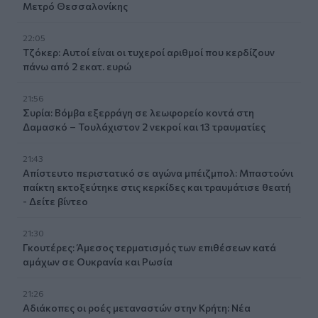
Μετρό Θεσσαλονίκης
22:05
Τζόκερ: Αυτοί είναι οι τυχεροί αριθμοί που κερδίζουν
πάνω από 2 εκατ. ευρώ
21:56
Συρία: Βόμβα εξερράγη σε λεωφορείο κοντά στη
Δαμασκό – Τουλάχιστον 2 νεκροί και 13 τραυματίες
21:43
Απίστευτο περιστατικό σε αγώνα μπέιζμπολ: Μπαστούνι
παίκτη εκτοξεύτηκε στις κερκίδες και τραυμάτισε θεατή
- Δείτε βίντεο
21:30
Γκουτέρες: Άμεσος τερματισμός των επιθέσεων κατά
αμάχων σε Ουκρανία και Ρωσία
21:26
Αδιάκοπες οι ροές μεταναστών στην Κρήτη: Νέα