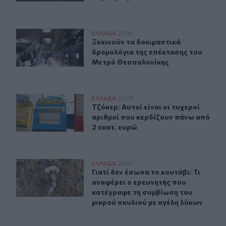
Ξεκινούν τα δοκιμαστικά δρομολόγια της επέκτασης τ
ΕΛΛAΔΑ
22:14
Ξεκινούν τα δοκιμαστικά δρομολόγ
Ξεκινούν τα δοκιμαστικά
δρομολόγια της επέκτασης του
Μετρό Θεσσαλονίκης
Τζόκερ: Αυτοί είναι οι τυχεροί αριθμοί που κερδίζουν π
ΕΛΛAΔΑ
22:05
Τζόκερ: Αυτοί είναι οι τυχεροί αρι
Τζόκερ: Αυτοί είναι οι τυχεροί
αριθμοί που κερδίζουν πάνω από
2 εκατ. ευρώ
Γιατί δεν έσωσα το κουτάβι: Τι αναφέρει ο ερευνητής π
ΕΛΛAΔΑ
21:07
Γιατί δεν έσωσα το κουτάβι: Τι αν
Γιατί δεν έσωσα το κουτάβι: Τι
αναφέρει ο ερευνητής που
κατέγραφε τη συμβίωση του
μικρού σκυλιού με αγέλη λύκων