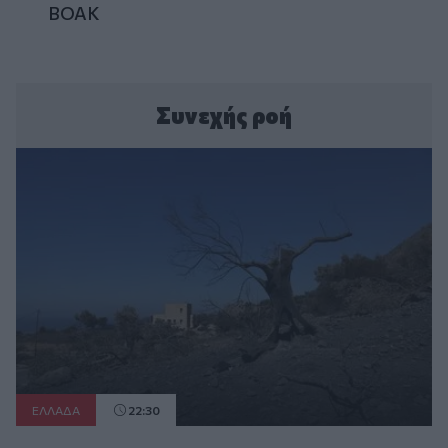
ΒΟΑΚ
Συνεχής ροή
ΕΛΛAΔΑ
22:30