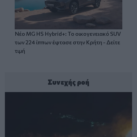
Νέο MG HS Hybrid+: Το οικογενειακό SUV
των 224 ίππων έφτασε στην Κρήτη - Δείτε
τιμή
Συνεχής ροή