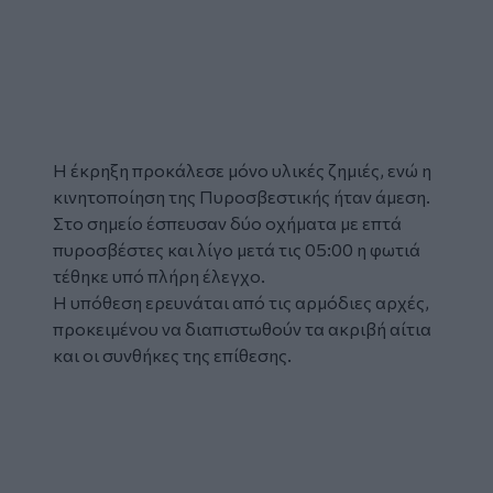
Video
Η έκρηξη προκάλεσε μόνο υλικές ζημιές, ενώ η
κινητοποίηση της Πυροσβεστικής ήταν άμεση.
Στο σημείο έσπευσαν δύο οχήματα με επτά
πυροσβέστες και λίγο μετά τις 05:00 η φωτιά
τέθηκε υπό πλήρη έλεγχο.
Η υπόθεση ερευνάται από τις αρμόδιες αρχές,
προκειμένου να διαπιστωθούν τα ακριβή αίτια
και οι συνθήκες της επίθεσης.
Tweet
URL