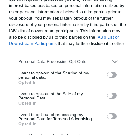
21:39
interest-based ads based on personal information utilized by
Λαμία: Απατεώνες άρπαξαν μεγάλο χρηματικό ποσό από
us or personal information disclosed to third parties prior to
ηλικιωμένη
your opt-out. You may separately opt-out of the further
disclosure of your personal information by third parties on the
21:33
IAB’s list of downstream participants. This information may
Μεσογειακή φώκια έκανε στάση για ξεκούραση στην
also be disclosed by us to third parties on the
IAB’s List of
παραλία της Αγίας Βάσως στο Τρίκερι
Downstream Participants
that may further disclose it to other
third parties.
21:31
Μεταναστευτικό: Σύλληψη 18χρονου διακινητή για την
Personal Data Processing Opt Outs
"καραβιά" στον Τσούτσουρα
I want to opt-out of the Sharing of my
personal data.
Opted In
ΠΕΡΙΣΣΟΤΕΡΑ
I want to opt-out of the Sale of my
Personal Data.
Opted In
I want to opt-out of processing my
Personal Data for Targeted Advertising.
Opted In
ΣΧΕΤΙΚA AΡΘΡΑ