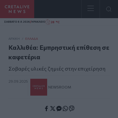
Homepage
/
28 °C
ΣAΒΒΑΤΟ 8.8.2026
ΗΡΑΚΛΕΙΟ
ΑΡΧΙΚΗ
/
ΕΛΛΆΔΑ
Καλλιθέα: Εμπρηστική επίθεση σε
καφετέρια
Σοβαρές υλικές ζημιές στην επιχείρηση
29.09.2025
NEWSROOM
Facebook
Twitter
Messenger
Whatsapp
Viber