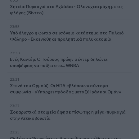
Σητεία: Πυρκαγιά στα Αχλάδια - Ολονύχτια μάχη με τις
φλόγες (Βίντεο)
23:55
Υπό έλεγχο η φωτιά σε ισόγειο κατάστημα στο Παλαιό
Φάληρο - Εκκενώθηκε προληπτικά πολυκατοικία
23:38
Ενές Καντέρ: Ο Τούρκος πρώην σέντερ δηλώνει
υποψήφιος να παίξει στο... WNBA
23:31
Στενά του Ορμούζ: Οι ΗΠΑ «βλέπουν» σύντομα
συμφωνία - «Υπάρχει πρόοδος μεταξύ Ιράν και Ομάν»
23:27
Σοκαριστικά στοιχεία άφησε πίσω της η μέγα-πυρκαγιά
στην Αττικοβοιωτία
23:23
Φυλάκιση 15 μηνών στη Βρετανίδα που μέθυσε με την