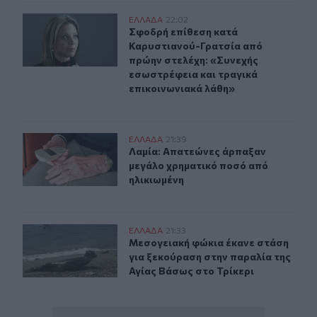
Σφοδρή επίθεση κατά Καρυστιανού-Γρατσία από πρώην 
ΕΛΛAΔΑ
22:02
Σφοδρή επίθεση κατά Καρυστιανού-
Σφοδρή επίθεση κατά
Καρυστιανού-Γρατσία από
πρώην στελέχη: «Συνεχής
εσωστρέφεια και τραγικά
επικοινωνιακά λάθη»
Λαμία: Απατεώνες άρπαξαν μεγάλο χρηματικό ποσό από
ΕΛΛAΔΑ
21:39
Λαμία: Απατεώνες άρπαξαν μεγάλο 
Λαμία: Απατεώνες άρπαξαν
μεγάλο χρηματικό ποσό από
ηλικιωμένη
Μεσογειακή φώκια έκανε στάση για ξεκούραση στην παρ
ΕΛΛAΔΑ
21:33
Μεσογειακή φώκια έκανε στάση για
Μεσογειακή φώκια έκανε στάση
για ξεκούραση στην παραλία της
Αγίας Βάσως στο Τρίκερι