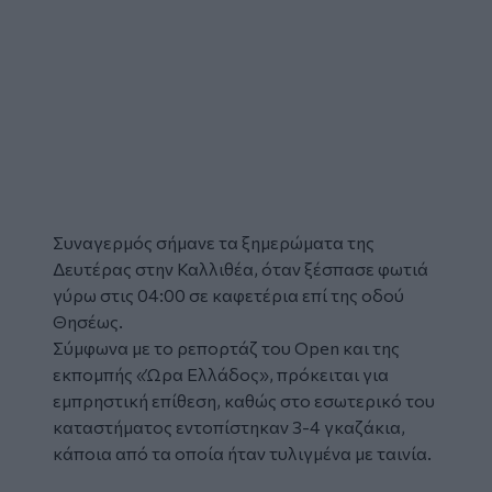
Συναγερμός σήμανε τα ξημερώματα της
Δευτέρας στην Καλλιθέα, όταν ξέσπασε
φωτιά
γύρω στις 04:00 σε
καφετέρια
επί της οδού
Θησέως.
Σύμφωνα με το ρεπορτάζ του Open και της
εκπομπής «Ώρα Ελλάδος», πρόκειται για
εμπρηστική επίθεση
, καθώς στο εσωτερικό του
καταστήματος εντοπίστηκαν 3-4 γκαζάκια,
κάποια από τα οποία ήταν τυλιγμένα με ταινία.
Glomex