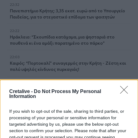
22:32
Πανεπιστήμιο Κρήτης: 3,35 εκατ. ευρώ από το Υπουργείο
Παιδείας, για το στεγαστικό επίδομα των φοιτητών
22:22
Ηράκλειο: “Σκουπίδια κατάχαμα, μια ψησταριά στο
πουθενά κι ένα αμάξι παρατημένο στο πάρκο”
22:03
Καιρός: “Πορτοκαλί” συναγερμός στην Κρήτη - Ζέστη και
πολύ υψηλός κίνδυνος πυρκαγιάς!
22:02
Σφοδρή επίθεση κατά Καρυστιανού-Γρατσία από πρώην
Cretalive -
Do Not Process My Personal
στελέχη: «Συνεχής εσωστρέφεια και τραγικά
Information
επικοινωνιακά λάθη»
If you wish to opt-out of the sale, sharing to third parties, or
21:57
processing of your personal or sensitive information for
Ηράκλειο: "Σε άθλια κατάσταση το μνημείο πεσόντων
targeted advertising by us, please use the below opt-out
Εφέδρων Αξιωματικών στον Καράβολα"
section to confirm your selection. Please note that after your
opt-out request is processed you may continue seeing