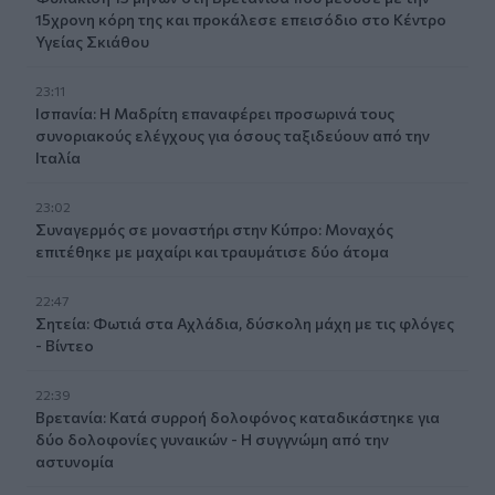
15χρονη κόρη της και προκάλεσε επεισόδιο στο Κέντρο
Υγείας Σκιάθου
23:11
Ισπανία: Η Μαδρίτη επαναφέρει προσωρινά τους
συνοριακούς ελέγχους για όσους ταξιδεύουν από την
Ιταλία
23:02
Συναγερμός σε μοναστήρι στην Κύπρο: Μοναχός
επιτέθηκε με μαχαίρι και τραυμάτισε δύο άτομα
22:47
Σητεία: Φωτιά στα Αχλάδια, δύσκολη μάχη με τις φλόγες
- Βίντεο
22:39
Βρετανία: Κατά συρροή δολοφόνος καταδικάστηκε για
δύο δολοφονίες γυναικών - Η συγγνώμη από την
αστυνομία