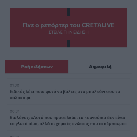
Γίνε ο ρεπόρτερ του CRETALIVE
ΣΤΕΊΛΕ ΤΗΝ ΕΊΔΗΣΗ
Ροή ειδήσεων
Δημοφιλή
01:30
Ειδικός λέει ποια φυτά να βάλεις στο μπαλκόνι σου το
καλοκαίρι
00:31
Βιολόγος: «Αυτό που προσελκύει τα κουνούπια δεν είναι
το γλυκό αίμα, αλλά οι χημικές ενώσεις που εκπέμπουμε»
00:31