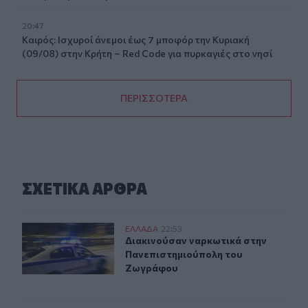
20:47
Καιρός: Ισχυροί άνεμοι έως 7 μποφόρ την Κυριακή
(09/08) στην Κρήτη – Red Code για πυρκαγιές στο νησί
ΠΕΡΙΣΣΟΤΕΡΑ
ΣΧΕΤΙΚA AΡΘΡΑ
Διακινούσαν ναρκωτικά στην Πανεπιστημιούπολη του
ΕΛΛAΔΑ
22:53
Διακινούσαν ναρκωτικά στην Πανε
Διακινούσαν ναρκωτικά στην
Πανεπιστημιούπολη του
Ζωγράφου