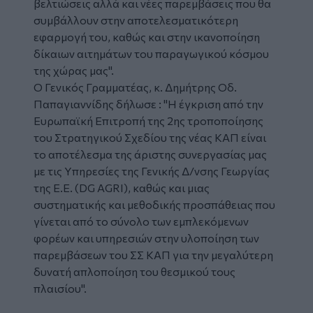
βελτιώσεις αλλά και νέες παρεμβάσεις που θα
συμβάλλουν στην αποτελεσματικότερη
εφαρμογή του, καθώς και στην ικανοποίηση
δίκαιων αιτημάτων του παραγωγικού κόσμου
της χώρας μας".
Ο Γενικός Γραμματέας, κ. Δημήτρης Οδ.
Παπαγιαννίδης δήλωσε : "Η έγκριση από την
Ευρωπαϊκή Επιτροπή της 2ης τροποποίησης
του Στρατηγικού Σχεδίου της νέας ΚΑΠ είναι
το αποτέλεσμα της άριστης συνεργασίας μας
με τις Υπηρεσίες της Γενικής Δ/νσης Γεωργίας
της Ε.Ε. (DG AGRI), καθώς και μιας
συστηματικής και μεθοδικής προσπάθειας που
γίνεται από το σύνολο των εμπλεκόμενων
φορέων και υπηρεσιών στην υλοποίηση των
παρεμβάσεων του ΣΣ ΚΑΠ για την μεγαλύτερη
δυνατή απλοποίηση του θεσμικού τους
πλαισίου".