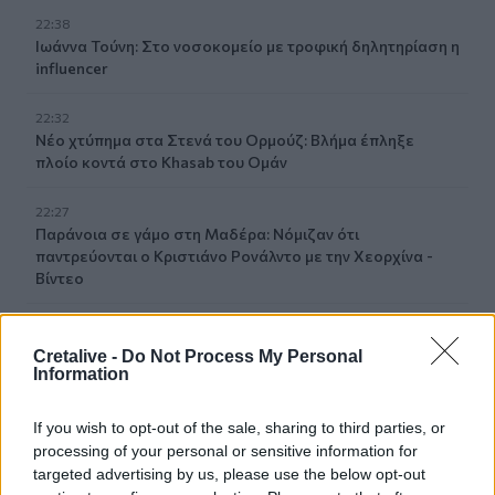
22:38
Ιωάννα Τούνη: Στο νοσοκομείο με τροφική δηλητηρίαση η
influencer
22:32
Νέο χτύπημα στα Στενά του Ορμούζ: Βλήμα έπληξε
πλοίο κοντά στο Khasab του Ομάν
22:27
Παράνοια σε γάμο στη Μαδέρα: Νόμιζαν ότι
παντρεύονται ο Κριστιάνο Ρονάλντο με την Χεορχίνα -
Βίντεο
22:14
Nίκη της ΑΕΚ στο τελευταίο φιλικό πριν από τον ΟΦΗ
Cretalive -
Do Not Process My Personal
Information
22:11
Γιάννης Κωνσταντέλιας: Μπαμπάς για δεύτερη φορά έγινε
If you wish to opt-out of the sale, sharing to third parties, or
ο ποδοσφαιριστής του ΠΑΟΚ
processing of your personal or sensitive information for
targeted advertising by us, please use the below opt-out
22:03