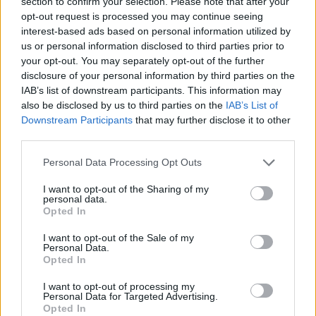
section to confirm your selection. Please note that after your
Τραγωδία στην Πάρο: Για ανθρωποκτονία από αμέλεια
opt-out request is processed you may continue seeing
κατηγορούνται οι γονείς του 4χρονου και ο ιδιοκτήτης
interest-based ads based on personal information utilized by
του beach bar
us or personal information disclosed to third parties prior to
your opt-out. You may separately opt-out of the further
21:56
disclosure of your personal information by third parties on the
Νέα διοίκηση για το Κέντρο Κρητικής Λογοτεχνίας
IAB’s list of downstream participants. This information may
also be disclosed by us to third parties on the
IAB’s List of
21:51
Downstream Participants
that may further disclose it to other
Στα ύψη το Σάββατο (08/08) ο υδράργυρος: Σε ποια
third parties.
περιοχή το θερμόμετρο έδειξε 39,5 (πίνακας)
Personal Data Processing Opt Outs
21:45
I want to opt-out of the Sharing of my
Μπάλος: Επίσκεψη με… ραντεβού - Τι σχεδιάζεται για την
personal data.
διάσημη παραλία
Opted In
I want to opt-out of the Sale of my
21:36
Personal Data.
Από τη Νέα Αλικαρνασσό στη Νίκαια της Γαλλίας με το
Opted In
Erasmus+
I want to opt-out of processing my
Personal Data for Targeted Advertising.
21:30
Opted In
Βουλγαρία: Μη επανδρωμένο αεροσκάφος συνετρίβη