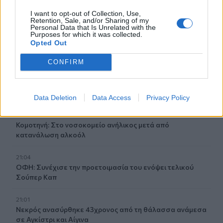
κοντά σε αγωγό φυσικού αερίου
I want to opt-out of Collection, Use,
Retention, Sale, and/or Sharing of my
Personal Data that Is Unrelated with the
21:25
Purposes for which it was collected.
Τραγωδία στην Αλεξανδρούπολη: Νεκρός άνδρας που
Opted Out
έπεσε σε πηγάδι
CONFIRM
21:16
Ηράκλειο: Με λαμπρότητα και κατάνυξη ο εορτασμός του
Αγίου Μύρωνος
Data Deletion
Data Access
Privacy Policy
21:08
Κομοτηνή: Στο νοσοκομείο ανήλικος μετά από
κατανάλωση αλκοόλ
21:04
ΟΦΗ: Συνέχισε την προετοιμασία του ενόψει τελικού
Σούπερ Καπ
21:01
Νεκρός ανασύρθηκε 43χρονος από τη θάλασσα ανάμεσα
σε Αγκίστρι και Αίγινα