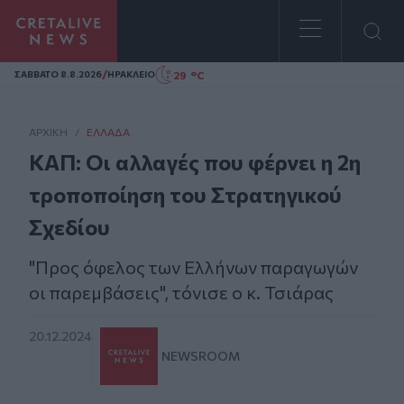
Homepage
/
29 °C
ΣAΒΒΑΤΟ 8.8.2026
ΗΡΑΚΛΕΙΟ
ΑΡΧΙΚΗ
/
ΕΛΛΆΔΑ
ΚΑΠ: Οι αλλαγές που φέρνει η 2η
τροποποίηση του Στρατηγικού
Σχεδίου
"Προς όφελος των Ελλήνων παραγωγών
οι παρεμβάσεις", τόνισε ο κ. Τσιάρας
20.12.2024
NEWSROOM