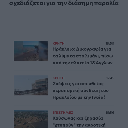
σχεδιάζεται για την διάσημη παραλία
ΚΡΗΤΗ
19:59
Ηράκλειο: Δικογραφία για
τα λύματα στο λιμάνι, πίσω
από την πλατεία 18 Άγγλων
ΚΡΗΤΗ
17:45
Σκέψεις για απευθείας
αεροπορική σύνδεση του
Ηρακλείου με την Ινδία!
ΕΠΙΣΤΗΜΕΣ
16:56
Καύσωνας και ξηρασία
"χτυπούν" την αγροτική