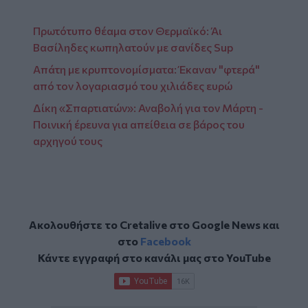
Πρωτότυπο θέαμα στον Θερμαϊκό: Άι
Βασίληδες κωπηλατούν με σανίδες Sup
Απάτη με κρυπτονομίσματα: Έκαναν "φτερά"
από τον λογαριασμό του χιλιάδες ευρώ
Δίκη «Σπαρτιατών»: Αναβολή για τον Μάρτη -
Ποινική έρευνα για απείθεια σε βάρος του
αρχηγού τους
Ακολουθήστε το Cretalive στο
Google News
και
στο
Facebook
Κάντε εγγραφή στο κανάλι μας στο
YouTube