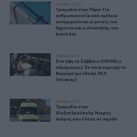
Τραγωδία στην Πάρο: Για ανθρωποκτονία από αμέλεια κα
ΕΛΛAΔΑ
22:03
Τραγωδία στην Πάρο: Για ανθρωποκτ
Τραγωδία στην Πάρο: Για
ανθρωποκτονία από αμέλεια
κατηγορούνται οι γονείς του
4χρονου και ο ιδιοκτήτης του
beach bar
Στα ύψη το Σάββατο (08/08) ο υδράργυρος: Σε ποια περ
ΕΛΛAΔΑ
21:51
Στα ύψη το Σάββατο (08/08) ο υδρά
Στα ύψη το Σάββατο (08/08) ο
υδράργυρος: Σε ποια περιοχή το
θερμόμετρο έδειξε 39,5
(πίνακας)
Τραγωδία στην Αλεξανδρούπολη: Νεκρός άνδρας που έ
ΕΛΛAΔΑ
21:25
Τραγωδία στην Αλεξανδρούπολη: Ν
Τραγωδία στην
Αλεξανδρούπολη: Νεκρός
άνδρας που έπεσε σε πηγάδι