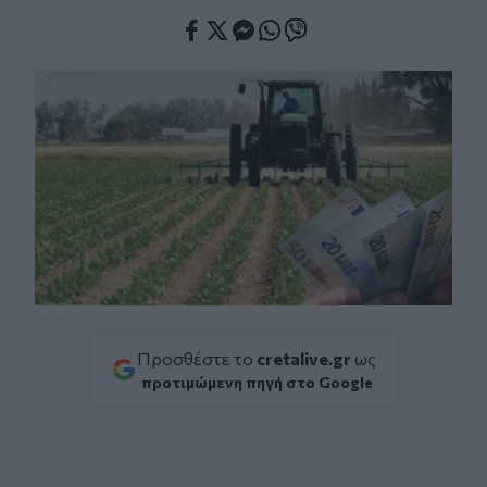
Facebook
Twitter
Messenger
Whatsapp
Viber
Προσθέστε το
cretalive.gr
ως
προτιμώμενη πηγή στο Google