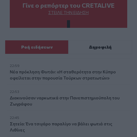
Γίνε ο ρεπόρτερ του CRETALIVE
ΣΤΕΊΛΕ ΤΗΝ ΕΊΔΗΣΗ
Ροή ειδήσεων
Δημοφιλή
22:59
Νέα πρόκληση Φιντάν: «Η σταθερότητα στην Κύπρο
οφείλεται στην παρουσία Τούρκων στρατιωτών»
22:53
Διακινούσαν ναρκωτικά στην Πανεπιστημιούπολη του
Ζωγράφου
22:45
Σητεία: Ένα τσιγάρο παραλίγο να βάλει φωτιά στις
Λιθίνες