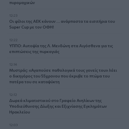
πυρομαχικών
12:23
Οι φίλοι της ΑΕΚ κάνουν … ανάρπαστα τα εισιτήρια του
Super Cup με τον ΟΦΗ!
12:22
ΥΠΠΟ: Αυτοψία της Λ. Μενδώνη στα Αιγόσθενα για τις
επιπτώσεις της πυρκαγιάς
12:14
Μυστράς: «Αγαπούσε παθολογικά τους γονείς του» λέει
ο δικηγόρος του 55χρονου που έκρυβε το πτώμα του
πατέρα του σε καταψύκτη
12:12
Δωρεά κλιματιστικού στο Γραφείο Ανηλίκων της
Υποδιεύθυνσης Δίωξης και Εξιχνίασης Εγκλημάτων
Ηρακλείου
12:03