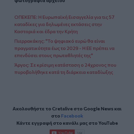
φωτογραφία αρχείου
ΟΠΕΚΕΠΕ: Η Ευρωπαϊκή Εισαγγελία για τις 57
καταδίκες για δηλωμένες εκτάσεις στην
Καστοριά και έδρα την Κρήτη
Πιερρακάκης: "Το ψηφιακό ευρώ θα είναι
πραγματικότητα έως το 2029 - Η ΕΕ πρέπει να
επενδύσει στους πρωταθλητές της"
Άργος: Σε κρίσιμη κατάσταση ο 24χρονος που
πυροβολήθηκε κατά τη διάρκεια καταδίωξης
Ακολουθήστε το Cretalive στο
Google News
και
στο
Facebook
Κάντε εγγραφή στο κανάλι μας στο
YouTube