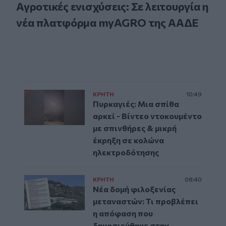
Αγροτικές ενισχύσεις: Σε λειτουργία η
νέα πλατφόρμα myAGRO της ΑΑΔΕ
ΚΡΗΤΗ
10:49
Πυρκαγιές: Μια σπίθα
αρκεί - Βίντεο ντοκουμέντο
με σπινθήρες & μικρή
έκρηξη σε κολώνα
ηλεκτροδότησης
ΚΡΗΤΗ
08:40
Νέα δομή φιλοξενίας
μεταναστών: Τι προβλέπει
η απόφαση που
δημοσιεύθηκε στην