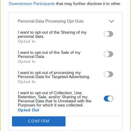
11:08
Downstream Participants
that may further disclose it to other
Ποδηλασία: Δυναμική παρουσία της Kastro Cycling Team
third parties.
στο Πανελλήνιο Πρωτάθλημα Πίστας 2026
Personal Data Processing Opt Outs
11:04
Χανιά: Σοβαρό επεισόδιο έξω από το Νοσοκομείο -
I want to opt-out of the Sharing of my
personal data.
Πιάστηκαν στα χέρια δύο άτομα
Opted In
I want to opt-out of the Sale of my
Personal Data.
ΠΕΡΙΣΣΟΤΕΡΑ
Opted In
I want to opt-out of processing my
Personal Data for Targeted Advertising.
Opted In
I want to opt-out of Collection, Use,
ΣΧΕΤΙΚA AΡΘΡΑ
Retention, Sale, and/or Sharing of my
Personal Data that Is Unrelated with the
Purposes for which it was collected.
Opted Out
Μυστράς: «Αγαπούσε παθολογικά τους γονείς του» λέει
ΕΛΛAΔΑ
12:14
Μυστράς: «Αγαπούσε παθολογικά το
Μυστράς: «Αγαπούσε
CONFIRM
παθολογικά τους γονείς του»
λέει ο δικηγόρος του 55χρονου