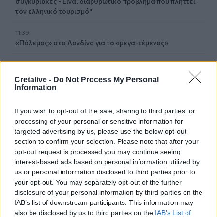
συγκυριακές - Είναι διαρθρωτικό πρόβλημα που πλήττει
τον ελληνικό τουρισμό"
11:39
«Πόλεμος» στο Λονδίνο για το «μεγα-τέμενος»
11:36
Σε "ασπίδα προστασίας" οι φοίνικες του Ρεθύμνου
Cretalive -
Do Not Process My Personal
απέναντι στο κόκκινο σκαθάρι
Information
11:30
If you wish to opt-out of the sale, sharing to third parties, or
Τροχαίο στην Ηλεία: Αυτοκίνητο έπεσε σε γκρεμό 30
processing of your personal or sensitive information for
μέτρων
targeted advertising by us, please use the below opt-out
section to confirm your selection. Please note that after your
11:20
opt-out request is processed you may continue seeing
Κνωσός: Ένα χρόνο μετά τις δεσμεύσεις, επιστρέφουν οι
interest-based ads based on personal information utilized by
δίσκοι με τα κέρματα στα WC
us or personal information disclosed to third parties prior to
your opt-out. You may separately opt-out of the further
11:18
disclosure of your personal information by third parties on the
Φωτιά στη Βοιωτία: Στον ανακριτή οι δύο συλληφθέντες
IAB’s list of downstream participants. This information may
also be disclosed by us to third parties on the
IAB’s List of