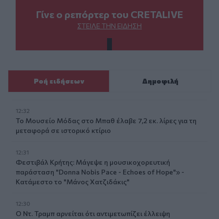
Γίνε ο ρεπόρτερ του CRETALIVE
ΣΤΕΊΛΕ ΤΗΝ ΕΊΔΗΣΗ
Ροή ειδήσεων
Δημοφιλή
12:32
Το Μουσείο Μόδας στο Μπαθ έλαβε 7,2 εκ. λίρες για τη
μεταφορά σε ιστορικό κτίριο
12:31
Φεστιβάλ Κρήτης: Μάγεψε η μουσικοχορευτική
παράσταση "Donna Nobis Pace - Echoes of Hope"» -
Κατάμεστο το "Μάνος Χατζιδάκις"
12:30
Ο Ντ. Τραμπ αρνείται ότι αντιμετωπίζει έλλειψη