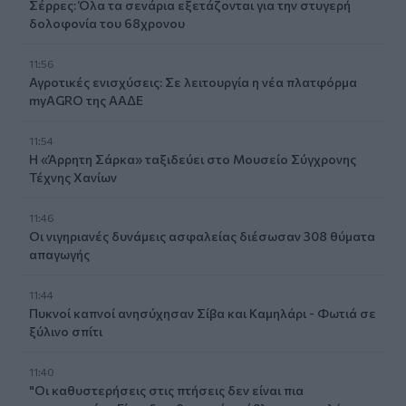
Σέρρες: Όλα τα σενάρια εξετάζονται για την στυγερή
δολοφονία του 68χρονου
11:56
Αγροτικές ενισχύσεις: Σε λειτουργία η νέα πλατφόρμα
myAGRO της ΑΑΔΕ
11:54
Η «Άρρητη Σάρκα» ταξιδεύει στο Μουσείο Σύγχρονης
Τέχνης Χανίων
11:46
Οι νιγηριανές δυνάμεις ασφαλείας διέσωσαν 308 θύματα
απαγωγής
11:44
Πυκνοί καπνοί ανησύχησαν Σίβα και Καμηλάρι - Φωτιά σε
ξύλινο σπίτι
11:40
"Οι καθυστερήσεις στις πτήσεις δεν είναι πια