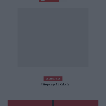
ΣΧΕΤΙΚΆ TAGS
Πυρκαγιά
Κιλκίς