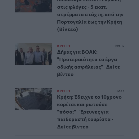
στις φλόγες - 5 εκατ.
στρέμματα στάχτη, από την
Πορτογαλία έως την Κρήτη
(Βίντεο)
ΚΡΗΤΗ
18:06
Δήμας για ΒΟΑΚ:
"Προτεραιότητα τα έργα
οδικής ασφάλειας"- Δείτε
βίντεο
ΚΡΗΤΗ
16:37
Κρήτη: Έδειχνε το 10χρονο
κορίτσι και ρωτούσε
"πόσο;" - Έρευνες για
παιδεραστή τουρίστα -
Δείτε βίντεο