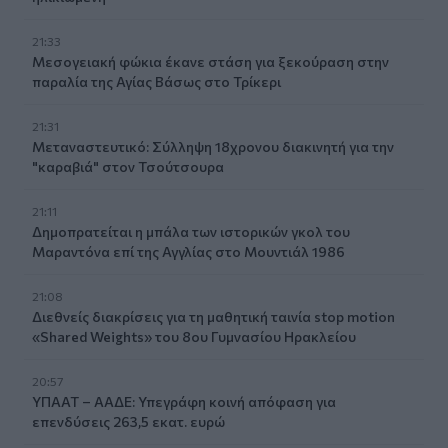
21:33
Μεσογειακή φώκια έκανε στάση για ξεκούραση στην
παραλία της Αγίας Βάσως στο Τρίκερι
21:31
Μεταναστευτικό: Σύλληψη 18χρονου διακινητή για την
"καραβιά" στον Τσούτσουρα
21:11
Δημοπρατείται η μπάλα των ιστορικών γκολ του
Μαραντόνα επί της Αγγλίας στο Μουντιάλ 1986
21:08
Διεθνείς διακρίσεις για τη μαθητική ταινία stop motion
«Shared Weights» του 8ου Γυμνασίου Ηρακλείου
20:57
ΥΠΑΑΤ – ΑΑΔΕ: Υπεγράφη κοινή απόφαση για
επενδύσεις 263,5 εκατ. ευρώ