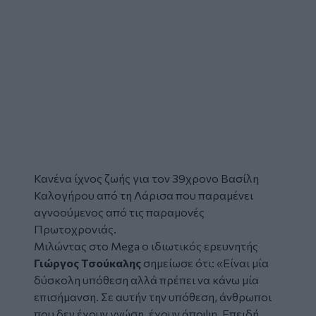
Κανένα ίχνος ζωής για τον 39χρονο
Βασίλη
Καλογήρου
από τη
Λάρισα
που παραμένει
αγνοούμενος από τις παραμονές
Πρωτοχρονιάς.
Μιλώντας στο Mega ο ιδιωτικός ερευνητής
Γιώργος Τσούκαλης
σημείωσε ότι: «Είναι μία
δύσκολη υπόθεση αλλά πρέπει να κάνω μία
επισήμανση. Σε αυτήν την υπόθεση, άνθρωποι
που δεν έχουν γνώση, έχουν άποψη. Επειδή