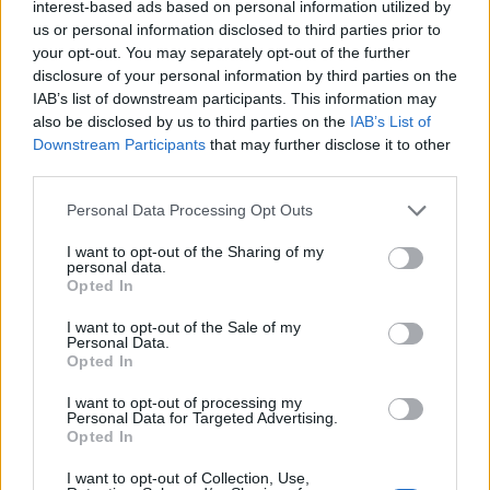
interest-based ads based on personal information utilized by
Αμερικής: Δημιουργεί το πρώτο Κληροδότημά του!
us or personal information disclosed to third parties prior to
your opt-out. You may separately opt-out of the further
20:17
disclosure of your personal information by third parties on the
Σητεία: Φωτιά στα Αχλάδια - Μεγάλη κινητοποίηση από
IAB’s list of downstream participants. This information may
την Πυροσβεστική! (Βίντεο)
also be disclosed by us to third parties on the
IAB’s List of
Downstream Participants
that may further disclose it to other
20:07
third parties.
Ρέθυμνο: Φωτιά σε σπίτι προκάλεσε αναστάτωση στην
Καλλιθέα
Personal Data Processing Opt Outs
I want to opt-out of the Sharing of my
19:59
personal data.
Μαρούσι: Συνελήφθη 35χρονος με 106 συσκευασίες
Opted In
χασίς σε προαύλιο χώρο σχολείου
I want to opt-out of the Sale of my
Personal Data.
19:55
Opted In
Πάτρα: Θρήνος για μωράκι μόλις 8 ημερών –
Νοσηλευόταν στη ΜΕΘ Νεογνών
I want to opt-out of processing my
Personal Data for Targeted Advertising.
Opted In
ΠΕΡΙΣΣΟΤΕΡΑ
I want to opt-out of Collection, Use,