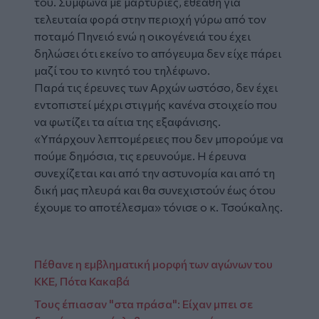
του. Σύμφωνα με μαρτυρίες, εθεάθη για
τελευταία φορά στην περιοχή γύρω από τον
ποταμό Πηνειό ενώ η οικογένειά του έχει
δηλώσει ότι εκείνο το απόγευμα δεν είχε πάρει
μαζί του το κινητό του τηλέφωνο.
Παρά τις έρευνες των Αρχών ωστόσο, δεν έχει
εντοπιστεί μέχρι στιγμής κανένα στοιχείο που
να φωτίζει τα αίτια της εξαφάνισης.
«Υπάρχουν λεπτομέρειες που δεν μπορούμε να
πούμε δημόσια, τις ερευνούμε. Η έρευνα
συνεχίζεται και από την αστυνομία και από τη
δική μας πλευρά και θα συνεχιστούν έως ότου
έχουμε το αποτέλεσμα» τόνισε ο κ. Τσούκαλης.
Πέθανε η εμβληματική μορφή των αγώνων του
ΚΚΕ, Πότα Κακαβά
Τους έπιασαν "στα πράσα": Είχαν μπει σε