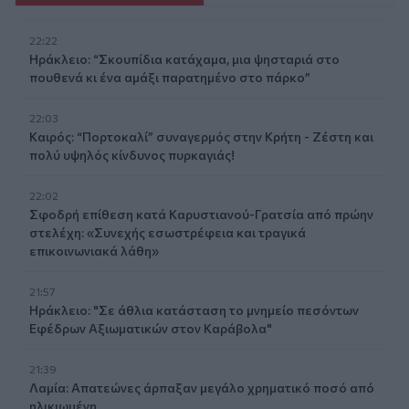
22:22
Ηράκλειο: “Σκουπίδια κατάχαμα, μια ψησταριά στο
πουθενά κι ένα αμάξι παρατημένο στο πάρκο”
22:03
Καιρός: “Πορτοκαλί” συναγερμός στην Κρήτη - Ζέστη και
πολύ υψηλός κίνδυνος πυρκαγιάς!
22:02
Σφοδρή επίθεση κατά Καρυστιανού-Γρατσία από πρώην
στελέχη: «Συνεχής εσωστρέφεια και τραγικά
επικοινωνιακά λάθη»
21:57
Ηράκλειο: "Σε άθλια κατάσταση το μνημείο πεσόντων
Εφέδρων Αξιωματικών στον Καράβολα"
21:39
Λαμία: Απατεώνες άρπαξαν μεγάλο χρηματικό ποσό από
ηλικιωμένη