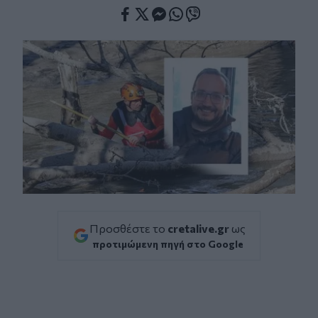
Facebook
Twitter
Messenger
Whatsapp
Viber
Προσθέστε το
cretalive.gr
ως
προτιμώμενη πηγή στο Google