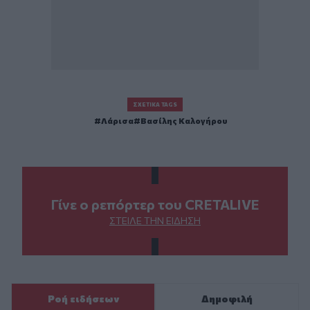
ΣΧΕΤΙΚΆ TAGS
Λάρισα
Βασίλης Καλογήρου
Γίνε ο ρεπόρτερ του CRETALIVE
ΣΤΕΊΛΕ ΤΗΝ ΕΊΔΗΣΗ
Ροή ειδήσεων
Δημοφιλή