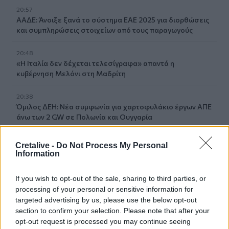
20:57
ΑΑΔΕ: Άνοιξε ξανά το σύστημα ΕΑΕ 2025 για διορθώσεις
και συμπληρώσεις στοιχείων από τους παραγωγούς
20:48
«Η Ιταλία δεν δέχεται τελεσίγραφα» απαντά η
κυβέρνηση Μελόνι στη Μαδρίτη
20:38
Όμιλος ΔΕΗ: Νέα συμφωνία για χαρτοφυλάκιο έργων ΑΠΕ
άνω των 2 GW σε Πολωνία και Ουγγαρία
20:37
Cretalive -
Do Not Process My Personal
Σε ρυθμούς Σούπερ Καπ στον ΟΦΗ
Information
20:34
If you wish to opt-out of the sale, sharing to third parties, or
Βόρεια Κορέα: Σούπα με κρέας σκύλου συστήνουν τα
processing of your personal or sensitive information for
κρατικά ΜΜΕ ως διέξοδο στον καύσωνα
targeted advertising by us, please use the below opt-out
section to confirm your selection. Please note that after your
20:28
opt-out request is processed you may continue seeing
Εθνικό Ίδρυμα «Ελευθέριος Κ. Βενιζέλος» - Παράρτημα