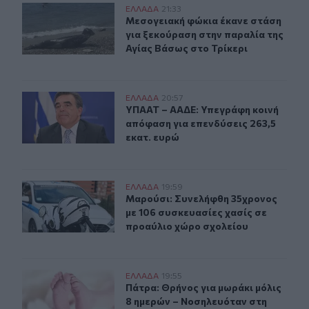
Μεσογειακή φώκια έκανε στάση για ξεκούραση στην παρ
ΕΛΛAΔΑ
21:33
Μεσογειακή φώκια έκανε στάση για
Μεσογειακή φώκια έκανε στάση
για ξεκούραση στην παραλία της
Αγίας Βάσως στο Τρίκερι
ΥΠΑΑΤ – ΑΑΔΕ: Υπεγράφη κοινή απόφαση για επενδύσει
ΕΛΛAΔΑ
20:57
ΥΠΑΑΤ – ΑΑΔΕ: Υπεγράφη κοινή από
ΥΠΑΑΤ – ΑΑΔΕ: Υπεγράφη κοινή
απόφαση για επενδύσεις 263,5
εκατ. ευρώ
Μαρούσι: Συνελήφθη 35χρονος με 106 συσκευασίες χασ
ΕΛΛAΔΑ
19:59
Μαρούσι: Συνελήφθη 35χρονος με 1
Μαρούσι: Συνελήφθη 35χρονος
με 106 συσκευασίες χασίς σε
προαύλιο χώρο σχολείου
Πάτρα: Θρήνος για μωράκι μόλις 8 ημερών – Νοσηλευ
ΕΛΛAΔΑ
19:55
Πάτρα: Θρήνος για μωράκι μόλις 
Πάτρα: Θρήνος για μωράκι μόλις
8 ημερών – Νοσηλευόταν στη