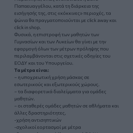
Παπαευαγγέλου, κατά τη διάρκεια της
εισήγησής της, στις «κόκκινες» περιοχές, τα
ψώνια θα πραγματοποιούνται με click away και
click in shop.
Φυσικά, η επιστροφή των μαθητών των
Γυμνασίων και των Λυκείων θα γίνει με την
εφαρμογή όλων των μέτρων πρόληψης που
περιλαμβάνονται στις σχετικές οδηγίες του
ΕΟΔΥ και του Υπουργείου.
Τα μέτρα είναι:
– η υποχρεωτική χρήση μάσκας σε
εσωτερικούς και εξωτερικούς χώρους.
– τα διαφορετικά διαλείμματα για ομάδες
μαθητών.
– οι σταθερές ομάδες μαθητών σε αθλήματα και
άλλες δραστηριότητες,
-χρήση αντισηπτικών
-σχολικοί εορτασμοί με μέτρα