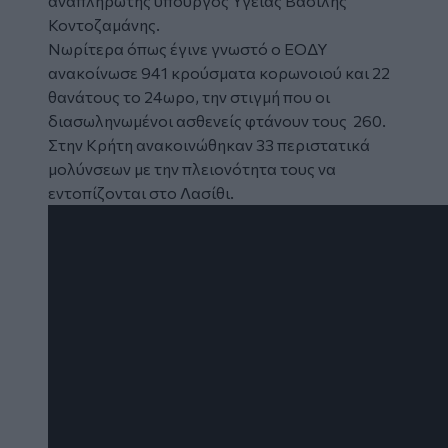
αναπληρωτής υπουργός Υγείας Βασίλης
Κοντοζαμάνης.
Νωρίτερα όπως έγινε γνωστό ο
ΕΟΔΥ
ανακοίνωσε
941 κρούσματα
κορωνοιού
και 22
θανάτους το 24ωρο, την στιγμή που οι
διασωληνωμένοι ασθενείς φτάνουν τους 260.
Στην Κρήτη ανακοινώθηκαν
33 περιστατικά
μολύνσεων με την πλειονότητα τους να
εντοπίζονται στο Λασίθι
.