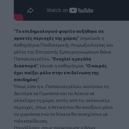
"
Το επιδημιολογικό φορτίο αυξήθηκε σε
αρκετές περιοχές της χώρας
" σημείωσε η
Καθηγήτρια Παιδιατρικής Λοιμωξιολογίας και
μέλος της Επιτροπής Εμπειρογνωμόνων Βάνα
Παπαευαγγέλου. "
Ενοχλεί η μεγάλη
διασπορά
", τόνισε η καθηγήτρια. "
Ο καιρός
έχει παίξει ρόλο στην επιδείνωση της
πανδημίας
".
Όπως είπε η κ. Παπαευαγγέλου, ανοίγουν τη
Δευτέρα τα Γυμνάσια και τα Λύκεια σε
ολόκληρη τη χώρα, εκτός από τις «κόκκινες»
περιοχές, όπως η Αττική που θα ανοίξουν μόνο
τα γυμνάσια ενώ τα λύκεια θα συνεχίσουν με
τηλεκπαίδευση.
Παράλληλα, όπως ανακοίνωσε η Βάνα