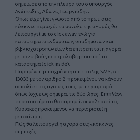
σημείωσε από την πλευρά του ο υπουργός
Ανάπτυξης, Άδωνις Γεωργιάδης.
Όπως είχε γίνει γνωστό από το πρωί, στις
κόκκινες περιοχές το σύνολο της αγοράς θα
λειτουργεί με το click away, ενώ για
καταστήματα ενδυμάτων, υποδημάτων και
βιβλιοχατροπωλείων θα επιτρέπεται η αγορά
με ραντεβού για παραλαβή μέσα από το
κατάστημα (click inside).
Παραμένει η υποχρέωση αποστολής SMS, στο
13033 με τον αριθμό 2, προκειμένου να κάνουν
οι πολίτες τις αγορές τους, με περιορισμό
όπως ίσχυε ως σήμερα, τις δύο ώρες. Επιπλέον,
τα καταστήματα θα παραμείνουν κλειστά τις
Κυριακές προκειμένου να περιοριστεί η
μετακίνηση.
Πώς θα λειτουργεί η αγορά στις «κόκκινες
περιοχές.