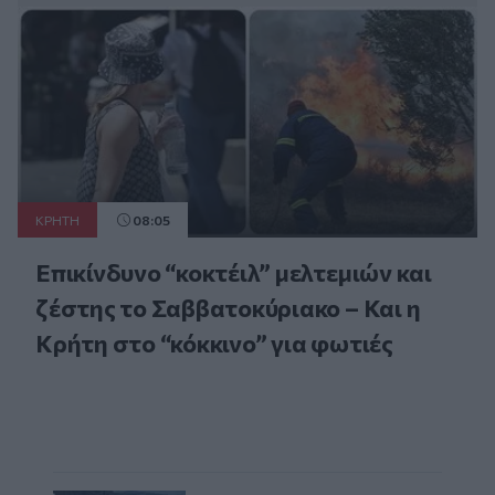
ΚΡΗΤΗ
08:05
Επικίνδυνο “κοκτέιλ” μελτεμιών και
ζέστης το Σαββατοκύριακο – Και η
Κρήτη στο “κόκκινο” για φωτιές