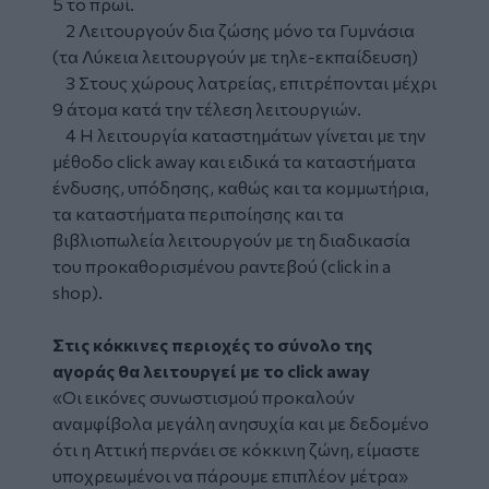
5 το πρωί.
2 Λειτουργούν δια ζώσης μόνο τα Γυμνάσια
(τα Λύκεια λειτουργούν με τηλε-εκπαίδευση)
3 Στους χώρους λατρείας, επιτρέπονται μέχρι
9 άτομα κατά την τέλεση λειτουργιών.
4 Η λειτουργία καταστημάτων γίνεται με την
μέθοδο click away και ειδικά τα καταστήματα
ένδυσης, υπόδησης, καθώς και τα κομμωτήρια,
τα καταστήματα περιποίησης και τα
βιβλιοπωλεία λειτουργούν με τη διαδικασία
του προκαθορισμένου ραντεβού (click in a
shop).
Στις κόκκινες περιοχές το σύνολο της
αγοράς θα λειτουργεί με το click away
«Οι εικόνες συνωστισμού προκαλούν
αναμφίβολα μεγάλη ανησυχία και με δεδομένο
ότι η Αττική περνάει σε κόκκινη ζώνη, είμαστε
υποχρεωμένοι να πάρουμε επιπλέον μέτρα»