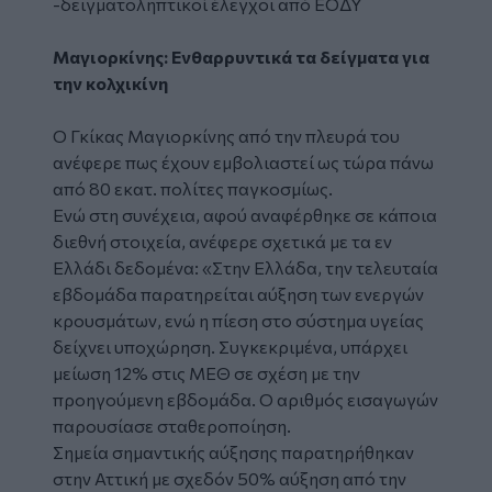
-δειγματοληπτικοί έλεγχοι από ΕΟΔΥ
Μαγιορκίνης: Ενθαρρυντικά τα δείγματα για
την κολχικίνη
Ο Γκίκας Μαγιορκίνης από την πλευρά του
ανέφερε πως έχουν εμβολιαστεί ως τώρα πάνω
από 80 εκατ. πολίτες παγκοσμίως.
Ενώ στη συνέχεια, αφού αναφέρθηκε σε κάποια
διεθνή στοιχεία, ανέφερε σχετικά με τα εν
Ελλάδι δεδομένα: «Στην Ελλάδα, την τελευταία
εβδομάδα παρατηρείται αύξηση των ενεργών
κρουσμάτων, ενώ η πίεση στο σύστημα υγείας
δείχνει υποχώρηση. Συγκεκριμένα, υπάρχει
μείωση 12% στις ΜΕΘ σε σχέση με την
προηγούμενη εβδομάδα. Ο αριθμός εισαγωγών
παρουσίασε σταθεροποίηση.
Σημεία σημαντικής αύξησης παρατηρήθηκαν
στην Αττική με σχεδόν 50% αύξηση από την