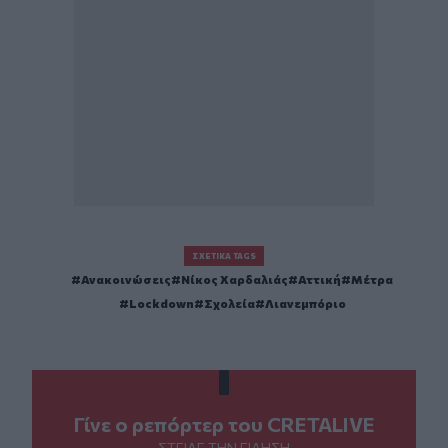
ΣΧΕΤΙΚΆ TAGS
Ανακοινώσεις
Νίκος Χαρδαλιάς
Αττική
Μέτρα
Lockdown
Σχολεία
Λιανεμπόριο
Γίνε ο ρεπόρτερ του CRETALIVE
ΣΤΕΊΛΕ ΤΗΝ ΕΊΔΗΣΗ