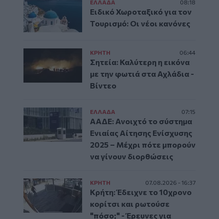
ΕΛΛAΔΑ
08:18
Ειδικό Χωροταξικό για τον
Τουρισμό: Οι νέοι κανόνες
ΚΡΗΤΗ
06:44
Σητεία: Καλύτερη η εικόνα
με την φωτιά στα Αχλάδια -
Βίντεο
ΕΛΛAΔΑ
07:15
ΑΑΔΕ: Ανοιχτό το σύστημα
Ενιαίας Αίτησης Ενίσχυσης
2025 – Μέχρι πότε μπορούν
να γίνουν διορθώσεις
ΚΡΗΤΗ
07.08.2026 - 16:37
Κρήτη: Έδειχνε το 10χρονο
κορίτσι και ρωτούσε
"πόσο;" - Έρευνες για