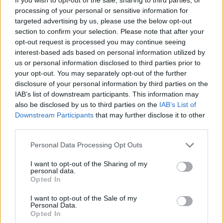
07:15
processing of your personal or sensitive information for
ΑΑΔΕ: Ανοιχτό το σύστημα Ενιαίας Αίτησης Ενίσχυσης
targeted advertising by us, please use the below opt-out
2025 – Μέχρι πότε μπορούν να γίνουν διορθώσεις
section to confirm your selection. Please note that after your
opt-out request is processed you may continue seeing
07:07
interest-based ads based on personal information utilized by
Τέσσερις ασκήσεις σε όρθια στάση που μετά τα 60
us or personal information disclosed to third parties prior to
ενδυναμώνουν τους γλουτούς καλύτερα από τα squats -
your opt-out. You may separately opt-out of the further
Βίντεο
disclosure of your personal information by third parties on the
IAB’s list of downstream participants. This information may
07:06
also be disclosed by us to third parties on the
IAB’s List of
Εορτολόγιο: Ποιοι γιορτάζουν σήμερα 8 Αυγούστου
Downstream Participants
that may further disclose it to other
third parties.
07:00
Αντί για καφέ: Τρία ροφήματα για άμεσο "ξύπνημα" και
Personal Data Processing Opt Outs
ενέργεια που διαρκεί
I want to opt-out of the Sharing of my
personal data.
06:55
Opted In
Πυρκαγιές: «Πολύ υψηλός» ο κίνδυνος και σήμερα στην
Κρήτη - Δείτε χάρτη
I want to opt-out of the Sale of my
Personal Data.
06:44
Opted In
Σητεία: Καλύτερη η εικόνα με την φωτιά στα Αχλάδια -