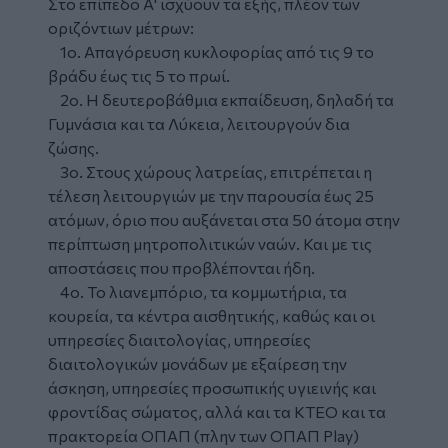
Στο επίπεδο Α' ισχύουν τα εξής, πλέον των
οριζόντιων μέτρων:
1ο. Απαγόρευση κυκλοφορίας από τις 9 το
βράδυ έως τις 5 το πρωί.
2ο. Η δευτεροβάθμια εκπαίδευση, δηλαδή τα
Γυμνάσια και τα Λύκεια, λειτουργούν δια
ζώσης.
3ο. Στους χώρους λατρείας, επιτρέπεται η
τέλεση λειτουργιών με την παρουσία έως 25
ατόμων, όριο που αυξάνεται στα 50 άτομα στην
περίπτωση μητροπολιτικών ναών. Και με τις
αποστάσεις που προβλέπονται ήδη.
4ο. Το λιανεμπόριο, τα κομμωτήρια, τα
κουρεία, τα κέντρα αισθητικής, καθώς και οι
υπηρεσίες διαιτολογίας, υπηρεσίες
διαιτολογικών μονάδων με εξαίρεση την
άσκηση, υπηρεσίες προσωπικής υγιεινής και
φροντίδας σώματος, αλλά και τα ΚΤΕΟ και τα
πρακτορεία ΟΠΑΠ (πλην των ΟΠΑΠ Play)