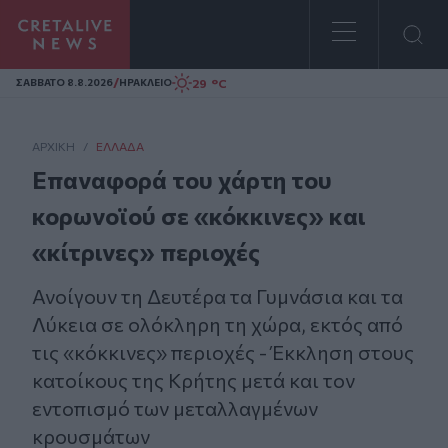
Homepage
/
29 °C
ΣAΒΒΑΤΟ 8.8.2026
ΗΡΑΚΛΕΙΟ
ΑΡΧΙΚΗ
/
ΕΛΛΆΔΑ
Επαναφορά του χάρτη του
κορωνοϊού σε «κόκκινες» και
«κίτρινες» περιοχές
Ανοίγουν τη Δευτέρα τα Γυμνάσια και τα
Λύκεια σε ολόκληρη τη χώρα, εκτός από
τις «κόκκινες» περιοχές - Έκκληση στους
κατοίκους της Κρήτης μετά και τον
εντοπισμό των μεταλλαγμένων
κρουσμάτων