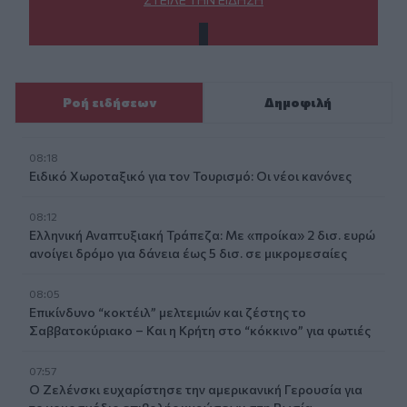
Ροή ειδήσεων
Δημοφιλή
08:18
Ειδικό Χωροταξικό για τον Τουρισμό: Οι νέοι κανόνες
08:12
Ελληνική Αναπτυξιακή Τράπεζα: Με «προίκα» 2 δισ. ευρώ
ανοίγει δρόμο για δάνεια έως 5 δισ. σε μικρομεσαίες
08:05
Επικίνδυνο “κοκτέιλ” μελτεμιών και ζέστης το
Σαββατοκύριακο – Και η Κρήτη στο “κόκκινο” για φωτιές
07:57
Ο Ζελένσκι ευχαρίστησε την αμερικανική Γερουσία για