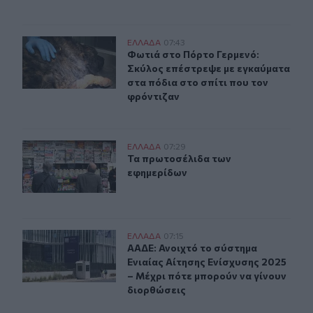
Φωτιά στο Πόρτο Γερμενό: Σκύλος επέστρεψε με εγκαύμ
ΕΛΛAΔΑ
07:43
Φωτιά στο Πόρτο Γερμενό: Σκύλος ε
Φωτιά στο Πόρτο Γερμενό:
Σκύλος επέστρεψε με εγκαύματα
στα πόδια στο σπίτι που τον
φρόντιζαν
Τα πρωτοσέλιδα των εφημερίδων
ΕΛΛAΔΑ
07:29
Τα πρωτοσέλιδα των εφημερίδων
Τα πρωτοσέλιδα των
εφημερίδων
ΑΑΔΕ: Ανοιχτό το σύστημα Ενιαίας Αίτησης Ενίσχυσης 2
ΕΛΛAΔΑ
07:15
ΑΑΔΕ: Ανοιχτό το σύστημα Ενιαίας 
ΑΑΔΕ: Ανοιχτό το σύστημα
Ενιαίας Αίτησης Ενίσχυσης 2025
– Μέχρι πότε μπορούν να γίνουν
διορθώσεις