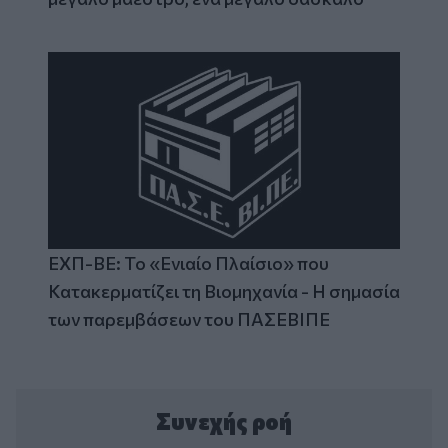
ΕΧΠ-ΒΕ: Το «Ενιαίο Πλαίσιο» που
Κατακερματίζει τη Βιομηχανία - Η σημασία
των παρεμβάσεων του ΠΑΣΕΒΙΠΕ
Συνεχής ροή