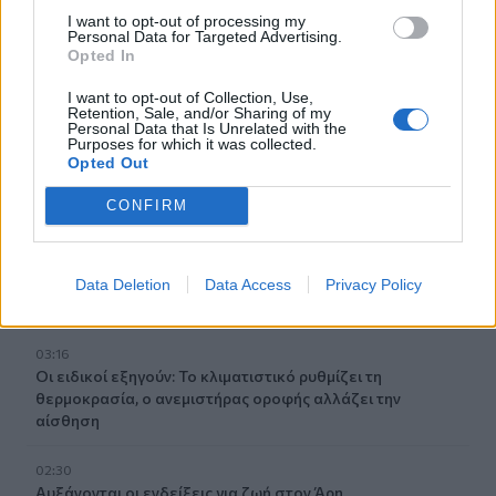
I want to opt-out of processing my
Βίντεο
Personal Data for Targeted Advertising.
Opted In
06:21
Το αφράτο και κρεμώδες νηστίσιμο παγωτό βανίλια,
I want to opt-out of Collection, Use,
Retention, Sale, and/or Sharing of my
χωρίς παγωτομηχανή
Personal Data that Is Unrelated with the
Purposes for which it was collected.
Opted Out
05:41
Φεύγουμε για διακοπές; Τα 7 πράγματα που πρέπει να
CONFIRM
κάνουμε στο σπίτι πριν κλείσουμε την πόρτα
04:11
Μαγειρεμένο ρύζι: Πόσο διατηρείται στο ψυγείο και τα
Data Deletion
Data Access
Privacy Policy
συχνά λάθη που πρέπει να προσέξουμε
03:16
Οι ειδικοί εξηγούν: Το κλιματιστικό ρυθμίζει τη
θερμοκρασία, ο ανεμιστήρας οροφής αλλάζει την
αίσθηση
02:30
Αυξάνονται οι ενδείξεις για ζωή στον Άρη