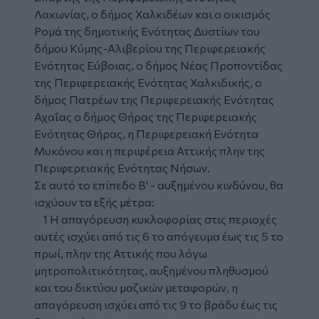
Λακωνίας, ο δήμος Χαλκιδέων και ο οικισμός
Ρομά της δημοτικής Ενότητας Δυστίων του
δήμου Κύμης-Αλιβερίου της Περιφερειακής
Ενότητας Εύβοιας, ο δήμος Νέας Προποντίδας
της Περιφερειακής Ενότητας Χαλκιδικής, ο
δήμος Πατρέων της Περιφερειακής Ενότητας
Αχαΐας ο δήμος Θήρας της Περιφερειακής
Ενότητας Θήρας, η Περιφερειακή Ενότητα
Μυκόνου και η περιφέρεια Αττικής πλην της
Περιφερειακής Ενότητας Νήσων.
Σε αυτό το επίπεδο Β' - αυξημένου κινδύνου, θα
ισχύουν τα εξής μέτρα:
1 Η απαγόρευση κυκλοφορίας στις περιοχές
αυτές ισχύει από τις 6 το απόγευμα έως τις 5 το
πρωί, πλην της Αττικής που λόγω
μητροπολιτικότητας, αυξημένου πληθυσμού
και του δικτύου μαζικών μεταφορών, η
απαγόρευση ισχύει από τις 9 το βράδυ έως τις