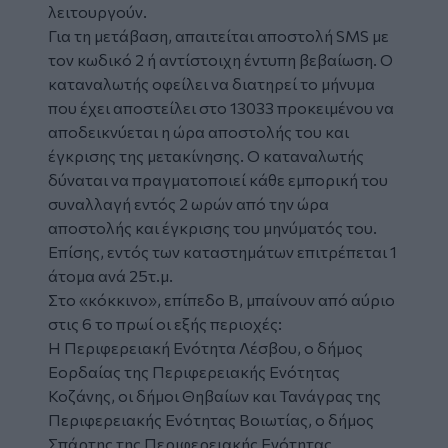
λειτουργούν.
Για τη μετάβαση, απαιτείται αποστολή SMS με
τον κωδικό 2 ή αντίστοιχη έντυπη βεβαίωση. Ο
καταναλωτής οφείλει να διατηρεί το μήνυμα
που έχει αποστείλει στο 13033 προκειμένου να
αποδεικνύεται η ώρα αποστολής του και
έγκρισης της μετακίνησης. Ο καταναλωτής
δύναται να πραγματοποιεί κάθε εμπορική του
συναλλαγή εντός 2 ωρών από την ώρα
αποστολής και έγκρισης του μηνύματός του.
Επίσης, εντός των καταστημάτων επιτρέπεται 1
άτομα ανά 25τ.μ.
Στο «κόκκινο», επίπεδο Β, μπαίνουν από αύριο
στις 6 το πρωί οι εξής περιοχές:
Η Περιφερειακή Ενότητα Λέσβου, ο δήμος
Εορδαίας της Περιφερειακής Ενότητας
Κοζάνης, οι δήμοι Θηβαίων και Τανάγρας της
Περιφερειακής Ενότητας Βοιωτίας, ο δήμος
Σπάρτης της Περιφερειακής Ενότητας