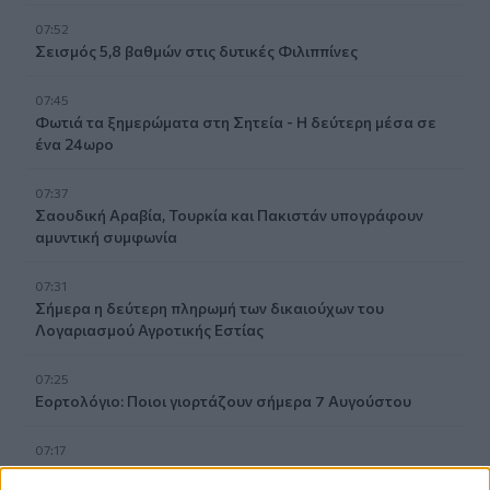
07:52
Σεισμός 5,8 βαθμών στις δυτικές Φιλιππίνες
07:45
Φωτιά τα ξημερώματα στη Σητεία - Η δεύτερη μέσα σε
ένα 24ωρο
07:37
Σαουδική Αραβία, Τουρκία και Πακιστάν υπογράφουν
αμυντική συμφωνία
07:31
Σήμερα η δεύτερη πληρωμή των δικαιούχων του
Λογαριασμού Αγροτικής Εστίας
07:25
Εορτολόγιο: Ποιοι γιορτάζουν σήμερα 7 Αυγούστου
07:17
Νέο Διεθνές Αεροδρόμιο Ηρακλείου: Σήμερα οι