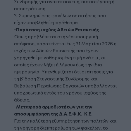
Συνδρομής για ανακατασκευή, αυτοστέγαση ή
αποπεράτωση
3. Συμπληρώσεις φακέλων σε αιτήσεις που
είχαν υποβληθεί εμπρόθεσμα
-Παράταση ισχύος Αδειών Επισκευής
Όπως προβλέπεται στη νέα υπουργική
απόφαση, παρατείνεται έως 31 Μαρτίου 2026 η
ισχύς των Αδειών Επισκευής που έχουν
χορηγηθεί με καθορισμένη τιμή ανά τ.μ., οι
οποίες έχουν λήξει ή λήγουν έως την ίδια
ημερομηνία. Υπενθυμίζεται ότι οι αιτήσεις για
τη β' δόση Στεγαστικής Συνδρομής και
Βεβαίωση Περαίωσης Εργασιών υποβάλλονται
υποχρεωτικά εντός του χρόνου ισχύος της
άδειας.
-Μεταφορά αρμοδιοτήτων για την
αποσυμφόρηση της Δ.Α.Ε.Φ.Κ.-Κ.Ε.
Για την καλύτερη εξυπηρέτηση των πολιτών και
τη γρήγορη διεκπεραίωση των φακέλων, το