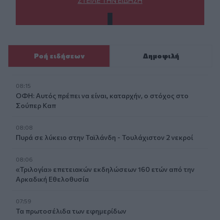
ΣΤΕΊΛΕ ΤΗΝ ΕΊΔΗΣΗ
Ροή ειδήσεων
Δημοφιλή
08:15
ΟΦΗ: Αυτός πρέπει να είναι, καταρχήν, ο στόχος στο
Σούπερ Καπ
08:08
Πυρά σε λύκειο στην Ταϊλάνδη - Τουλάχιστον 2 νεκροί
08:06
«Τριλογία» επετειακών εκδηλώσεων 160 ετών από την
Αρκαδική Εθελοθυσία
07:59
Τα πρωτοσέλιδα των εφημερίδων