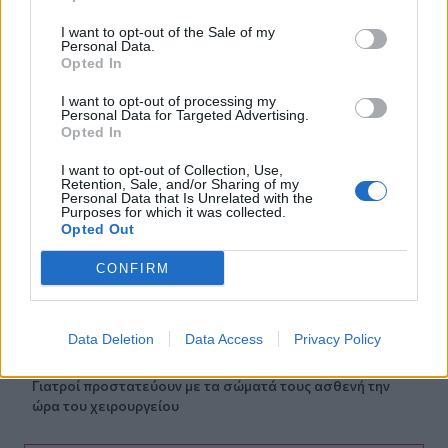
03:34
Το απολαυστικό βίντεο της Νατάσας Θεοδωρίδου με τη
I want to opt-out of the Sale of my
μητέρα της
Personal Data.
Opted In
02:51
I want to opt-out of processing my
Ο έρωτας θα πρωταγωνιστήσει στη ζωή αυτών των
Personal Data for Targeted Advertising.
ζωδίων τον Αύγουστο
Opted In
I want to opt-out of Collection, Use,
01:42
Retention, Sale, and/or Sharing of my
Καύσωνας στο γραφείο: Πόσο μπορεί να χαλαρώσει το
Personal Data that Is Unrelated with the
Purposes for which it was collected.
dress code
Opted Out
00:31
CONFIRM
Παιδιά στην πισίνα: 6 απαράβατοι κανόνες για την
πρόληψη του πνιγμού
Data Deletion
Data Access
Privacy Policy
00:00
Ανατριχιαστικό βίντεο από τον σεισμό στην Ιαπωνία:
Γιατροί προστατεύουν με τα σώματά τους ασθενή την
ώρα του χειρουργείου