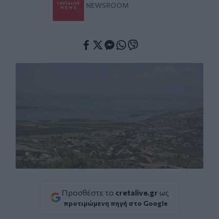
NEWSROOM
Facebook
Twitter
Messenger
Whatsapp
Viber
Προσθέστε το
cretalive.gr
ως
προτιμώμενη πηγή στο Google