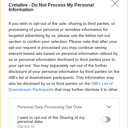
υπογραφές για τα Συστήματα Αεροναυτιλίας
Cretalive -
Do Not Process My Personal
Information
07:10
Ταϋλάνδη: Μαθητής άνοιξε πυρ μέσα σε σχολείο –
If you wish to opt-out of the sale, sharing to third parties, or
Αναφορές για νεκρούς
processing of your personal or sensitive information for
targeted advertising by us, please use the below opt-out
07:03
section to confirm your selection. Please note that after your
Υπόθεση Marfin: Ενώπιον της Δικαιοσύνης σήμερα η
opt-out request is processed you may continue seeing
46χρονη κατηγορούμενη για τη φονική επίθεση
interest-based ads based on personal information utilized by
us or personal information disclosed to third parties prior to
06:57
your opt-out. You may separately opt-out of the further
Υψηλός και σήμερα ο κίνδυνος πυρκαγιάς στην Κρήτη
disclosure of your personal information by third parties on the
IAB’s list of downstream participants. This information may
05:52
also be disclosed by us to third parties on the
IAB’s List of
ΕΝΦΙΑ: Τα λάθη στις μεταβιβάσεις που φέρνουν
Downstream Participants
that may further disclose it to other
τσουχτερά πρόστιμα έως 1.000 ευρώ
third parties.
04:41
Personal Data Processing Opt Outs
Τα φρούτα που επιλέγουν 4 ενδοκρινολόγοι για καλύτερο
έλεγχο του σακχάρου
I want to opt-out of the Sharing of my
personal data.
Opted In