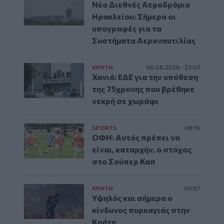
Νέο Διεθνές Αεροδρόμιο
Ηρακλείου: Σήμερα οι
υπογραφές για τα
Συστήματα Αεροναυτιλίας
ΚΡΗΤΗ
06.08.2026 - 23:07
Χανιά: ΕΔΕ για την υπόθεση
της 75χρονης που βρέθηκε
νεκρή σε χωράφι
SPORTS
08:15
ΟΦΗ: Αυτός πρέπει να
είναι, καταρχήν, ο στόχος
στο Σούπερ Καπ
ΚΡΗΤΗ
06:57
Υψηλός και σήμερα ο
κίνδυνος πυρκαγιάς στην
Κρήτη