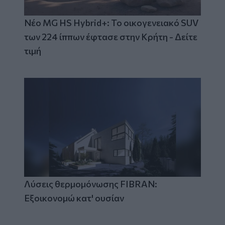
Νέο MG HS Hybrid+: Το οικογενειακό SUV
των 224 ίππων έφτασε στην Κρήτη - Δείτε
τιμή
Λύσεις θερμομόνωσης FIBRAN:
Εξοικονομώ κατ' ουσίαν