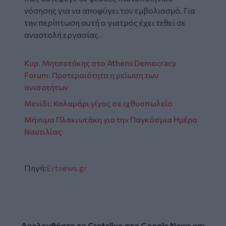
νόσησης για να αποφύγει τον εμβολιασμό. Για
την περίπτωση αυτή ο γιατρός έχει τεθεί σε
αναστολή εργασίας.
Κυρ. Μητσοτάκης στο Athens Democracy
Forum: Προτεραιότητα η μείωση των
ανισοτήτων
Μενίδι: Καλαμάρι γίγας σε ιχθυοπωλείο
Μήνυμα Πλακιωτάκη για την Παγκόσμια Ημέρα
Ναυτιλίας
Πηγή:
Ertnews.gr
Ακολουθήστε το Cretalive στο
Google News
και