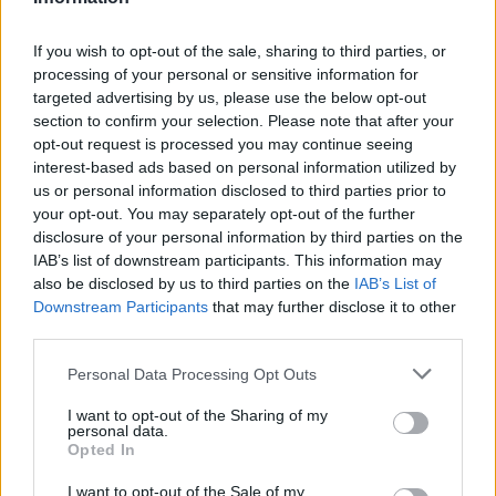
Σε εξέλιξη οι διαδικασίες αποζημιώσεων για τους
πληγέντες
If you wish to opt-out of the sale, sharing to third parties, or
processing of your personal or sensitive information for
23:03
targeted advertising by us, please use the below opt-out
Ποια είναι τα δέντρα που μπορούν να γίνουν «ασπίδα» για
section to confirm your selection. Please note that after your
το σπίτι σας απέναντι στις πυρκαγιές
opt-out request is processed you may continue seeing
interest-based ads based on personal information utilized by
22:55
us or personal information disclosed to third parties prior to
Ανησυχία στην Τεχεράνη: Ο πρόεδρος του Ιράν δηλώνει
your opt-out. You may separately opt-out of the further
ότι η επαφή με τον Χαμενεΐ είναι δύσκολη
disclosure of your personal information by third parties on the
IAB’s list of downstream participants. This information may
22:49
also be disclosed by us to third parties on the
IAB’s List of
Φωτιά στα Αϊβαλιώτικα Βόλου
Downstream Participants
that may further disclose it to other
third parties.
22:43
Συνελήφθη οπλισμένος άνδρας κοντά σε γήπεδο γκολφ
Personal Data Processing Opt Outs
του Τραμπ στην Καλιφόρνια
I want to opt-out of the Sharing of my
personal data.
22:37
Opted In
Κόλπος του Άντεν: Πλήγμα των Χούθι σε τάνκερ της
Σαουδικής Αραβίας
I want to opt-out of the Sale of my