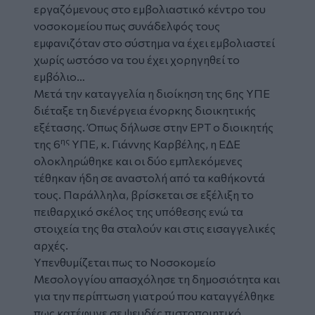
εργαζόμενους στο εμβολιαστικό κέντρο του
νοσοκομείου πως συνάδελφός τους
εμφανιζόταν στο σύστημα να έχει εμβολιαστεί
χωρίς ωστόσο να του έχει χορηγηθεί το
εμβόλιο…
Μετά την καταγγελία η διοίκηση της 6ης ΥΠΕ
διέταξε τη διενέργεια ένορκης διοικητικής
εξέτασης. Όπως δήλωσε στην ΕΡΤ ο διοικητής
ης
της 6
ΥΠΕ, κ. Γιάννης Καρβέλης, η ΕΔΕ
ολοκληρώθηκε και οι δύο εμπλεκόμενες
τέθηκαν ήδη σε αναστολή από τα καθήκοντά
τους. Παράλληλα, βρίσκεται σε εξέλιξη το
πειθαρχικό σκέλος της υπόθεσης ενώ τα
στοιχεία της θα σταλούν και στις εισαγγελικές
αρχές.
Υπενθυμίζεται πως το Νοσοκομείο
Μεσολογγίου απασχόλησε τη δημοσιότητα και
για την περίπτωση γιατρού που καταγγέλθηκε
πως κατέφυγε σε ψευδές πιστοποιητικό