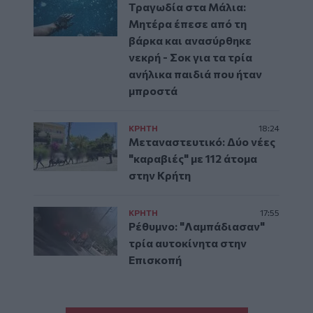
Τραγωδία στα Μάλια:
Μητέρα έπεσε από τη
βάρκα και ανασύρθηκε
νεκρή - Σοκ για τα τρία
ανήλικα παιδιά που ήταν
μπροστά
ΚΡΗΤΗ
18:24
Μεταναστευτικό: Δύο νέες
"καραβιές" με 112 άτομα
στην Κρήτη
ΚΡΗΤΗ
17:55
Ρέθυμνο: "Λαμπάδιασαν"
τρία αυτοκίνητα στην
Επισκοπή