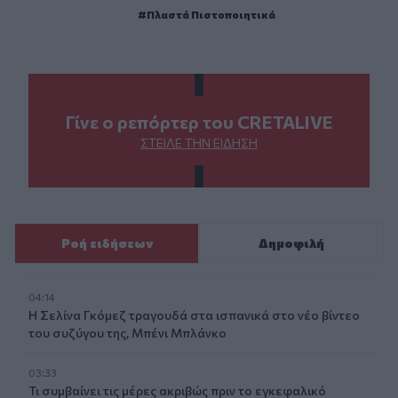
Πλαστά Πιστοποιητικά
Γίνε ο ρεπόρτερ του CRETALIVE
ΣΤΕΊΛΕ ΤΗΝ ΕΊΔΗΣΗ
Ροή ειδήσεων
Δημοφιλή
04:14
Η Σελίνα Γκόμεζ τραγουδά στα ισπανικά στο νέο βίντεο
του συζύγου της, Μπένι Μπλάνκο
03:33
Τι συμβαίνει τις μέρες ακριβώς πριν το εγκεφαλικό