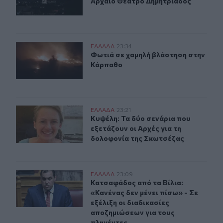
Αρχαίο Θέατρο Δημητριάδος
Φωτιά σε χαμηλή βλάστηση στην Κάρπαθο
ΕΛΛAΔΑ
23:34
Φωτιά σε χαμηλή βλάστηση στην Κ
Φωτιά σε χαμηλή βλάστηση στην
Κάρπαθο
Κυψέλη: Τα δύο σενάρια που εξετάζουν οι Αρχές για τη
ΕΛΛAΔΑ
23:21
Κυψέλη: Τα δύο σενάρια που εξετάζ
Κυψέλη: Τα δύο σενάρια που
εξετάζουν οι Αρχές για τη
δολοφονία της Σκωτσέζας
Kατσαφάδος: «Το μήνυμα είναι ένα και απλό. Κανένας δ
ΕΛΛAΔΑ
23:09
Κατσαφάδος από τα Βίλια: «Κανένας 
Κατσαφάδος από τα Βίλια:
«Κανένας δεν μένει πίσω» - Σε
εξέλιξη οι διαδικασίες
αποζημιώσεων για τους
πληγέντες