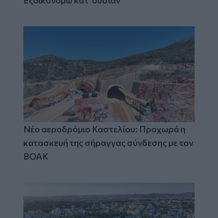
Εξοικονομώ κατ' ουσίαν
Νέο αεροδρόμιο Καστελίου: Προχωρά η
κατασκευή της σήραγγας σύνδεσης με τον
ΒΟΑΚ