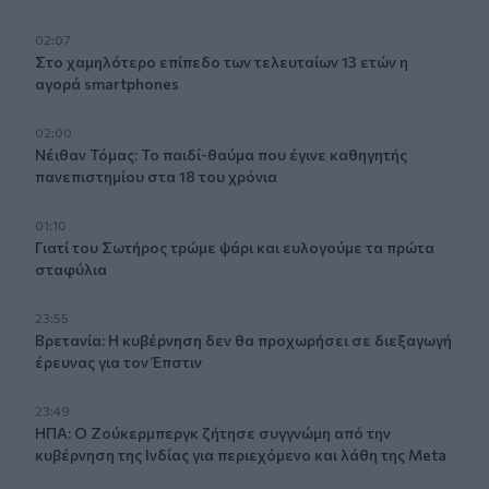
02:07
Στο χαμηλότερο επίπεδο των τελευταίων 13 ετών η
αγορά smartphones
02:00
Νέιθαν Τόμας: Το παιδί-θαύμα που έγινε καθηγητής
πανεπιστημίου στα 18 του χρόνια
01:10
Γιατί του Σωτήρος τρώμε ψάρι και ευλογούμε τα πρώτα
σταφύλια
23:55
Βρετανία: Η κυβέρνηση δεν θα προχωρήσει σε διεξαγωγή
έρευνας για τον Έπστιν
23:49
ΗΠΑ: Ο Ζούκερμπεργκ ζήτησε συγγνώμη από την
κυβέρνηση της Ινδίας για περιεχόμενο και λάθη της Meta