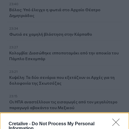
23:40
Βόλος: Υπό έλεγχο η φωτιά στο Αρχαίο Θέατρο
Δημητριάδος
23:34
Φωτιά σε χαμηλή βλάστηση στην Κάρπαθο
23:27
Κολομβία: Διασώθηκε ιπποποταμάκι από την αποικία του
Πάμπλο Εσκομπάρ
23:21
Κυψέλη: Τα δύο σενάρια που εξετάζουν οι Αρχές για τη
δολοφονία της Σκωτσέζας
23:15
Οι ΗΠΑ αναστέλλουν τις εισαγωγές από τον μεγαλύτερο
παραγωγό αβοκάντο του Μεξικού
23:09
Cretalive -
Do Not Process My Personal
Κατσαφάδος από τα Βίλια: «Κανένας δεν μένει πίσω» -
Information