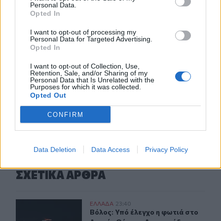
Personal Data.
Opted In
22:30
Αδειοδωρόσημο Αυγούστου 2026: Πότε καταβάλλεται
I want to opt-out of processing my
στους οικοδόμους
Personal Data for Targeted Advertising.
Opted In
22:24
I want to opt-out of Collection, Use,
Παρίσταναν τους λογιστές και άρπαξαν 15.000 ευρώ από
Retention, Sale, and/or Sharing of my
ηλικιωμένη
Personal Data that Is Unrelated with the
Purposes for which it was collected.
Opted Out
ΠΕΡΙΣΣΟΤΕΡΑ
CONFIRM
Data Deletion
Data Access
Privacy Policy
ΣΧΕΤΙΚA AΡΘΡΑ
Βόλος: Υπό έλεγχο η φωτιά στο Αρχαίο Θέατρο Δημητρ
ΕΛΛAΔΑ
23:40
Βόλος: Υπό έλεγχο η φωτιά στο Αρ
Βόλος: Υπό έλεγχο η φωτιά στο