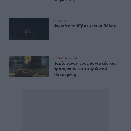
Φωτιά στα Αϊβαλιώτικα Βόλου
ΕΛΛAΔΑ
22:49
Φωτιά στα Αϊβαλιώτικα Βόλου
Φωτιά στα Αϊβαλιώτικα Βόλου
Καστοριά: Νέα τηλεφωνική απάτη με λεία 15.000 ευρώ
ΕΛΛAΔΑ
22:24
Παρίσταναν τους λογιστές και άρπ
Παρίσταναν τους λογιστές και
άρπαξαν 15.000 ευρώ από
ηλικιωμένη