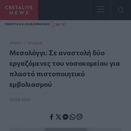
Homepage
/
28 °C
ΠΕΜΠΤΗ 6.8.2026
ΗΡΑΚΛΕΙΟ
ΑΡΧΙΚΗ
/
ΕΛΛΆΔΑ
Μεσολόγγι: Σε αναστολή δύο
εργαζόμενες του νοσοκομείου για
πλαστό πιστοποιητικό
εμβολιασμού
30.09.2021
Facebook
Twitter
Messenger
Whatsapp
Viber