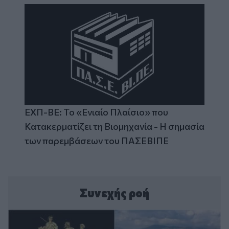
ΕΧΠ-ΒΕ: Το «Ενιαίο Πλαίσιο» που
Κατακερματίζει τη Βιομηχανία - Η σημασία
των παρεμβάσεων του ΠΑΣΕΒΙΠΕ
Συνεχής ροή