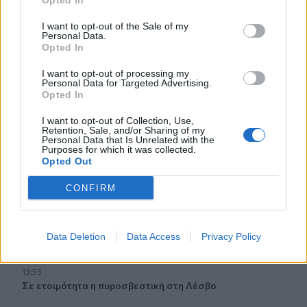
Opted In
των μαρμάρων του Παναθηναϊκού Σταδίου
I want to opt-out of the Sale of my
Personal Data.
14:45
Opted In
POS και ταμειακές: βαριά πρόστιμα για όσους δε
συμμορφώνονται
I want to opt-out of processing my
Personal Data for Targeted Advertising.
Opted In
14:39
To Moonlight Serenade στο καφέ του Αρχαιολογικού
I want to opt-out of Collection, Use,
Μουσείου Χανίων
Retention, Sale, and/or Sharing of my
Personal Data that Is Unrelated with the
Purposes for which it was collected.
14:17
Opted Out
Θ. Κοντογεώργης: Προεκλογική αλλά όχι παροχολογική η
ΔΕΘ
CONFIRM
14:01
Άντριου: Μυστικό σχέδιο για βασιλική κηδεία όταν
Data Deletion
Data Access
Privacy Policy
πεθάνει, παρά την αποκαθήλωση
13:53
Σε ετοιμότητα η πυροσβεστική στη Λέσβο