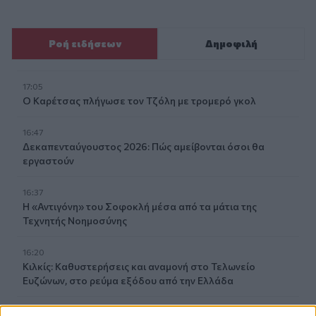
Ροή ειδήσεων
Δημοφιλή
17:05
Ο Καρέτσας πλήγωσε τον Τζόλη με τρομερό γκολ
16:47
Δεκαπενταύγουστος 2026: Πώς αμείβονται όσοι θα
εργαστούν
16:37
Η «Αντιγόνη» του Σοφοκλή μέσα από τα μάτια της
Τεχνητής Νοημοσύνης
16:20
Κιλκίς: Καθυστερήσεις και αναμονή στο Τελωνείο
Ευζώνων, στο ρεύμα εξόδου από την Ελλάδα
16:06