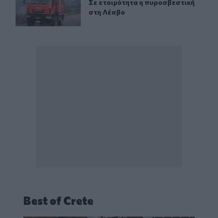
Σε ετοιμότητα η πυροσβεστική στη
Σε ετοιμότητα η πυροσβεστική
στη Λέσβο
Best of Crete