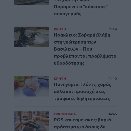
Παραμένει ο "κόκκινος"
συναγερμός
ΚΡΗΤΗ
11:49
Ηράκλειο: Σοβαρή βλάβη
στη γεώτρηση των
Βασιλειών – Πού
προβλέπονται προβλήματα
υδροδότησης
ΚΡΗΤΗ
11:40
Πανηγύρια: Γλέντι, χορός
αλλά και προσοχή στις
τροφικές δηλητηριάσεις
ΟΙΚΟΝΟΜΙΑ
14:45
POS και ταμειακές: βαριά
πρόστιμα για όσους δε