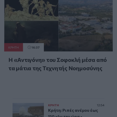
ΚΡΗΤΗ
16:37
Η «Αντιγόνη» του Σοφοκλή μέσα από
τα μάτια της Τεχνητής Νοημοσύνης
ΚΡΗΤΗ
12:54
Κρήτη: Ριπές ανέμου έως
110 χλμ την ώρα -