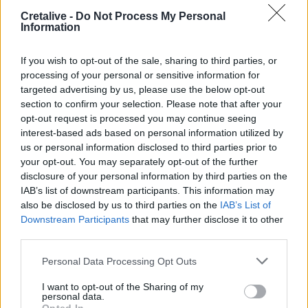
Έβρος: Πυρκαγιά στη Γιαννούλη Σουφλίου -
Cretalive -
Do Not Process My Personal
Κινητοποιήθηκαν εναέρια μέσα
Information
15:57
If you wish to opt-out of the sale, sharing to third parties, or
Ζελένσκι: Περισσότεροι από 50.000 Βορειοκορεάτες
processing of your personal or sensitive information for
στρατιώτες θα αναπτυχθούν στη Ρωσία
targeted advertising by us, please use the below opt-out
section to confirm your selection. Please note that after your
15:35
opt-out request is processed you may continue seeing
«Τα λουλούδια μιλούν» του Βασίλη Ξημέρη
interest-based ads based on personal information utilized by
us or personal information disclosed to third parties prior to
15:26
your opt-out. You may separately opt-out of the further
Οδήγηση με σαγιονάρες: Επιτρέπεται τελικά ή
disclosure of your personal information by third parties on the
κινδυνεύεις με πρόστιμο;
IAB’s list of downstream participants. This information may
also be disclosed by us to third parties on the
IAB’s List of
15:03
Downstream Participants
that may further disclose it to other
Σκέρτσος: Από τον Δεκέμβριο του 2018 έως τον
third parties.
Δεκέμβριο του 2025 οι καταθέσεις φυσικών προσώπων
αυξήθηκαν από 106,4 δισ. ευρώ σε 148,7 δισ. ευρώ
Personal Data Processing Opt Outs
I want to opt-out of the Sharing of my
14:58
personal data.
Η Ελληνική Ολυμπιακή Επιτροπή ξεκινά τον καθαρισμό