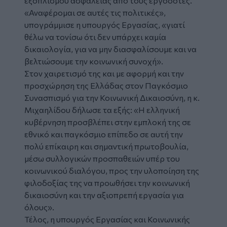
εξοπλισμού ασφαλείας από τους εργοδότες.
«Αναφέρομαι σε αυτές τις πολιτικές»,
υπογράμμισε η υπουργός Εργασίας, «γιατί
θέλω να τονίσω ότι δεν υπάρχει καμία
δικαιολογία, για να μην διασφαλίσουμε και να
βελτιώσουμε την κοινωνική συνοχή».
Στον χαιρετισμό της και με αφορμή και την
προσχώρηση της Ελλάδας στον Παγκόσμιο
Συνασπισμό για την Κοινωνική Δικαιοσύνη, η κ.
Μιχαηλίδου δήλωσε τα εξής: «Η ελληνική
κυβέρνηση προσβλέπει στην εμπλοκή της σε
εθνικό και παγκόσμιο επίπεδο σε αυτή την
πολύ επίκαιρη και σημαντική πρωτοβουλία,
μέσω συλλογικών προσπαθειών υπέρ του
κοινωνικού διαλόγου, προς την υλοποίηση της
φιλοδοξίας της να προωθήσει την κοινωνική
δικαιοσύνη και την αξιοπρεπή εργασία για
όλους».
Τέλος, η υπουργός Εργασίας και Κοινωνικής