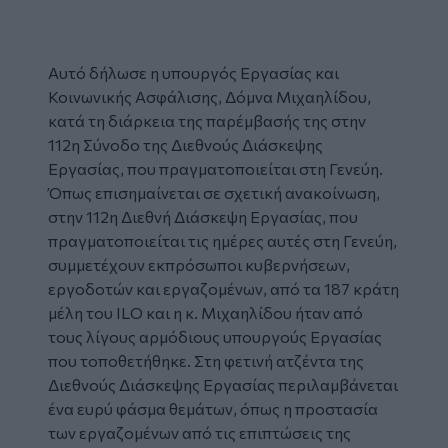
Αυτό δήλωσε η υπουργός Εργασίας και
Κοινωνικής Ασφάλισης,
Δόμνα Μιχαηλίδου
,
κατά τη διάρκεια της παρέμβασής της στην
112η Σύνοδο της Διεθνούς Διάσκεψης
Εργασίας, που πραγματοποιείται στη Γενεύη.
Όπως επισημαίνεται σε σχετική ανακοίνωση,
στην 112η Διεθνή Διάσκεψη Εργασίας, που
πραγματοποιείται τις ημέρες αυτές στη Γενεύη,
συμμετέχουν εκπρόσωποι κυβερνήσεων,
εργοδοτών και εργαζομένων, από τα 187 κράτη
μέλη του ILO και η κ. Μιχαηλίδου ήταν από
τους λίγους αρμόδιους υπουργούς Εργασίας
που τοποθετήθηκε. Στη φετινή ατζέντα της
Διεθνούς Διάσκεψης Εργασίας περιλαμβάνεται
ένα ευρύ φάσμα θεμάτων, όπως η προστασία
των εργαζομένων από τις επιπτώσεις της