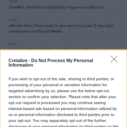
13:38
Σκιάθος: Ανήλικος κατήγγειλε 17χρονο για βιασμό
13:25
«Kinda chic»: Ποιο είναι το νέο τρεντ της Gen Z που έχει
κατακλύσει τα Social Media
13:17
Λουτράκι: Νεκρός δίπλα σε κάδο σκουπιδιών
εντοπίστηκε ηλικιωμένος
Cretalive -
Do Not Process My Personal
Information
13:08
«Χρυσές» διακοπές στην Ελλάδα: Το προφίλ των
If you wish to opt-out of the sale, sharing to third parties, or
τουριστών και οι βίλες των 168.000€ την εβδομάδα
processing of your personal or sensitive information for
targeted advertising by us, please use the below opt-out
12:54
section to confirm your selection. Please note that after your
Ισπανία: Οι αρμόδιες αρχές έλεγξαν περίπου 200 αφίξεις
opt-out request is processed you may continue seeing
ταξιδιωτών από την Ιταλία
interest-based ads based on personal information utilized by
us or personal information disclosed to third parties prior to
12:54
your opt-out. You may separately opt-out of the further
Κρήτη: Ριπές ανέμου έως 110 χλμ την ώρα - Παραμένει ο
disclosure of your personal information by third parties on the