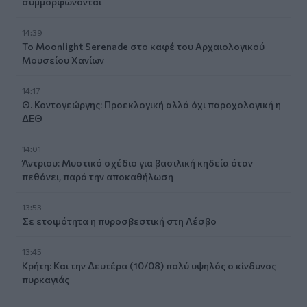
συμμορφώνονται
14:39
To Moonlight Serenade στο καφέ του Αρχαιολογικού
Μουσείου Χανίων
14:17
Θ. Κοντογεώργης: Προεκλογική αλλά όχι παροχολογική η
ΔΕΘ
14:01
Άντριου: Μυστικό σχέδιο για βασιλική κηδεία όταν
πεθάνει, παρά την αποκαθήλωση
13:53
Σε ετοιμότητα η πυροσβεστική στη Λέσβο
13:45
Κρήτη: Και την Δευτέρα (10/08) πολύ υψηλός ο κίνδυνος
πυρκαγιάς