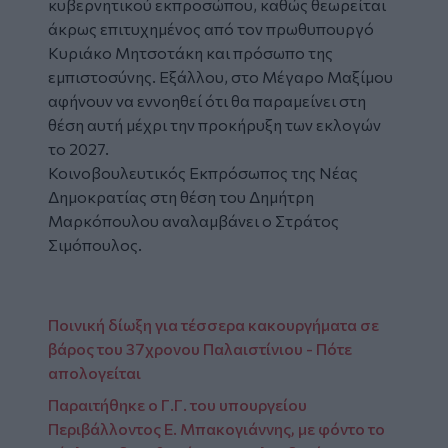
κυβερνητικού εκπροσώπου, καθώς θεωρείται
άκρως επιτυχημένος από τον πρωθυπουργό
Κυριάκο Μητσοτάκη και πρόσωπο της
εμπιστοσύνης. Εξάλλου, στο Μέγαρο Μαξίμου
αφήνουν να εννοηθεί ότι θα παραμείνει στη
θέση αυτή μέχρι την προκήρυξη των εκλογών
το 2027.
Κοινοβουλευτικός Εκπρόσωπος της Νέας
Δημοκρατίας στη θέση του Δημήτρη
Μαρκόπουλου αναλαμβάνει ο Στράτος
Σιμόπουλος.
Ποινική δίωξη για τέσσερα κακουργήματα σε
βάρος του 37χρονου Παλαιστίνιου - Πότε
απολογείται
Παραιτήθηκε ο Γ.Γ. του υπουργείου
Περιβάλλοντος Ε. Μπακογιάννης, με φόντο το