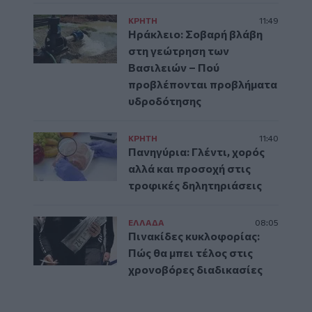
ΚΡΗΤΗ
11:49
Ηράκλειο: Σοβαρή βλάβη
στη γεώτρηση των
Βασιλειών – Πού
προβλέπονται προβλήματα
υδροδότησης
ΚΡΗΤΗ
11:40
Πανηγύρια: Γλέντι, χορός
αλλά και προσοχή στις
τροφικές δηλητηριάσεις
ΕΛΛAΔΑ
08:05
Πινακίδες κυκλοφορίας:
Πώς θα μπει τέλος στις
χρονοβόρες διαδικασίες