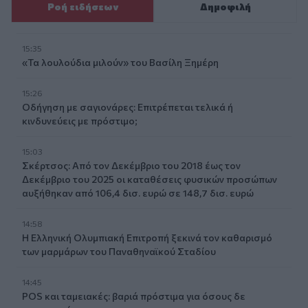
Ροή ειδήσεων
Δημοφιλή
15:35
«Τα λουλούδια μιλούν» του Βασίλη Ξημέρη
15:26
Οδήγηση με σαγιονάρες: Επιτρέπεται τελικά ή
κινδυνεύεις με πρόστιμο;
15:03
Σκέρτσος: Από τον Δεκέμβριο του 2018 έως τον
Δεκέμβριο του 2025 οι καταθέσεις φυσικών προσώπων
αυξήθηκαν από 106,4 δισ. ευρώ σε 148,7 δισ. ευρώ
14:58
Η Ελληνική Ολυμπιακή Επιτροπή ξεκινά τον καθαρισμό
των μαρμάρων του Παναθηναϊκού Σταδίου
14:45
POS και ταμειακές: βαριά πρόστιμα για όσους δε