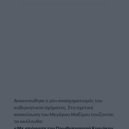
Ανακοινώθηκε ο μίνι
ανασχηματισμός
του
κυβερνητικού σχήματος. Στη σχετική
ανακοίνωση του Μεγάρου Μαξίμου τονίζονται
τα ακόλουθα:
«Με απόφαση του Πρωθυπουργού Κυριάκου