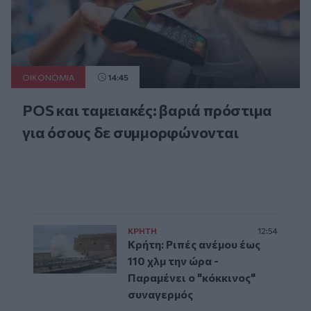
ΟΙΚΟΝΟΜΙΑ
14:45
POS και ταμειακές: βαριά πρόστιμα
για όσους δε συμμορφώνονται
ΚΡΗΤΗ
12:54
Κρήτη: Ριπές ανέμου έως
110 χλμ την ώρα -
Παραμένει ο "κόκκινος"
συναγερμός