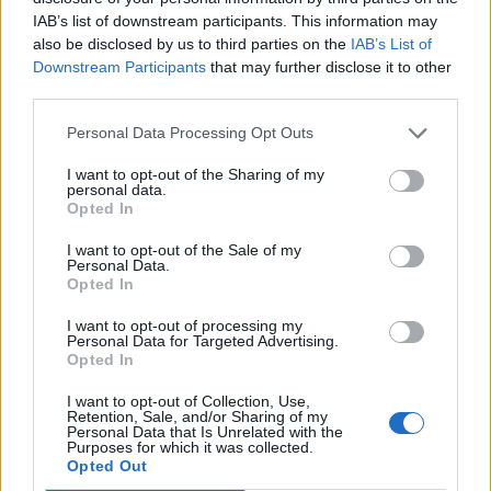
"κόκκινος" συναγερμός
IAB’s list of downstream participants. This information may
also be disclosed by us to third parties on the
IAB’s List of
12:44
Downstream Participants
that may further disclose it to other
Άρτα: Απολογούνται ο διευθυντής και ο τεχνικός
third parties.
ασφαλείας του ΔΕΔΔΗΕ
Personal Data Processing Opt Outs
12:38
Τουρνάς: Σε επιφυλακή ο κρατικός μηχανισμός
I want to opt-out of the Sharing of my
personal data.
Opted In
12:27
Μήλος: Ελικόπτερο… προσγειώθηκε στο Σαρακήνικο για
I want to opt-out of the Sale of my
να κάνουν μπάνιο οι επιβάτες του - Δείτε βίντεο
Personal Data.
Opted In
12:15
I want to opt-out of processing my
Κίσσαμος: 32χρονος κατηγορείται για πέντε κλοπές από
Personal Data for Targeted Advertising.
επιχειρήσεις
Opted In
I want to opt-out of Collection, Use,
Retention, Sale, and/or Sharing of my
ΠΕΡΙΣΣΟΤΕΡΑ
Personal Data that Is Unrelated with the
Purposes for which it was collected.
Opted Out