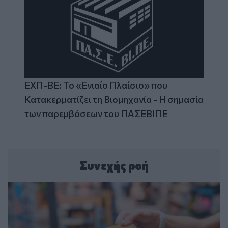
ΕΧΠ-ΒΕ: Το «Ενιαίο Πλαίσιο» που
Κατακερματίζει τη Βιομηχανία - Η σημασία
των παρεμβάσεων του ΠΑΣΕΒΙΠΕ
Συνεχής ροή