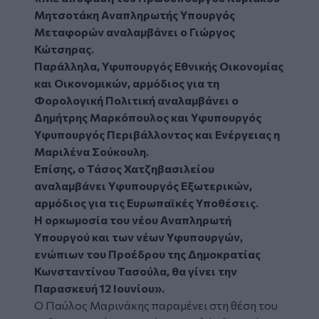
Μητσοτάκη Αναπληρωτής Υπουργός
Μεταφορών αναλαμβάνει ο Γιώργος
Κώτσηρας.
Παράλληλα, Υφυπουργός Εθνικής Οικονομίας
και Οικονομικών, αρμόδιος για τη
Φορολογική Πολιτική αναλαμβάνει ο
Δημήτρης Μαρκόπουλος και Υφυπουργός
Υφυπουργός Περιβάλλοντος και Ενέργειας η
Μαριλένα Σούκουλη.
Επίσης, ο Τάσος Χατζηβασιλείου
αναλαμβάνει Υφυπουργός Εξωτερικών,
αρμόδιος για τις Ευρωπαϊκές Υποθέσεις.
Η ορκωμοσία του νέου Αναπληρωτή
Υπουργού και των νέων Υφυπουργών,
ενώπιων του Προέδρου της Δημοκρατίας
Κωνσταντίνου Τασούλα, θα γίνει την
Παρασκευή 12 Ιουνίου».
Ο
Παύλος Μαρινάκης
παραμένει στη θέση του