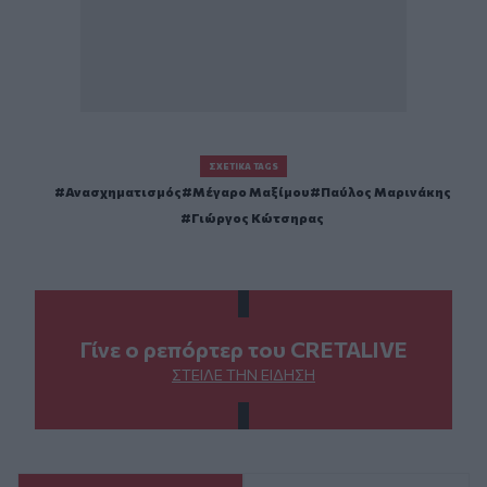
ΣΧΕΤΙΚΆ TAGS
Ανασχηματισμός
Μέγαρο Μαξίμου
Παύλος Μαρινάκης
Γιώργος Κώτσηρας
Γίνε ο ρεπόρτερ του CRETALIVE
ΣΤΕΊΛΕ ΤΗΝ ΕΊΔΗΣΗ