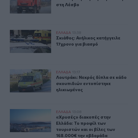
στη Λέσβο
Σκιάθος: Ανήλικος κατήγγειλε 17χρονο για βιασμό
ΕΛΛAΔΑ
13:38
Σκιάθος: Ανήλικος κατήγγειλε 17χρ
Σκιάθος: Ανήλικος κατήγγειλε
17χρονο για βιασμό
Λουτράκι: Νεκρός δίπλα σε κάδο σκουπιδιών εντοπίστη
ΕΛΛAΔΑ
13:17
Λουτράκι: Νεκρός δίπλα σε κάδο σ
Λουτράκι: Νεκρός δίπλα σε κάδο
σκουπιδιών εντοπίστηκε
ηλικιωμένος
«Χρυσές» διακοπές στην Ελλάδα: Το προφίλ των τουρισ
ΕΛΛAΔΑ
13:08
«Χρυσές» διακοπές στην Ελλάδα: Το
«Χρυσές» διακοπές στην
Ελλάδα: Το προφίλ των
τουριστών και οι βίλες των
168.000€ την εβδομάδα