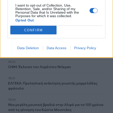
Η πρώτη ομάδα που συλλυπήθηκε για τον χαμό του
I want to opt-out of Collection, Use,
πατέρα του Μέσι
Retention, Sale, and/or Sharing of my
Personal Data that Is Unrelated with the
Purposes for which it was collected.
18:45
Opted Out
Τα «Παραμύθια του Σαββάτου»… πάνε διακοπές!
CONFIRM
18:38
Μυστήριο 3.500 ετών στη Σαντορίνη: Ο 15χρονος που δεν
πρόλαβε να ξεφύγει από το τσουνάμι μπορεί ν' αλλάξει
Data Deletion
Data Access
Privacy Policy
τη χρονολογία της μεγάλης έκρηξης
18:22
ΟΦΗ: Έκλεισε τον Λορέντσο Ντίκμαν
18:21
ΕΛΓΕΚΑ: Προληπτική ανάκληση γνωστής μαρμελάδας
φράουλα
18:05
Μια μεγάλη μουσική βραδιά στην Αλφά για τα 100 χρόνια
από τη γέννηση του Κώστα Μουντάκη