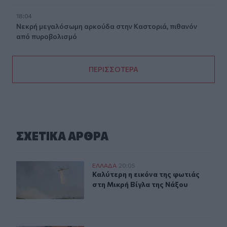
18:04
Νεκρή μεγαλόσωμη αρκούδα στην Καστοριά, πιθανόν
από πυροβολισμό
ΠΕΡΙΣΣΟΤΕΡΑ
ΣΧΕΤΙΚA AΡΘΡΑ
Καλύτερη η εικόνα της φωτιάς στη Μικρή Βίγλα της Νάξ
ΕΛΛAΔΑ
20:05
Καλύτερη η εικόνα της φωτιάς στη 
Καλύτερη η εικόνα της φωτιάς
στη Μικρή Βίγλα της Νάξου