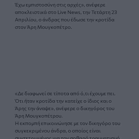
Έχω εμπιστοσύνη στις αρχές», ανέφερε
αποκλειστικά στο Live News, την Τετάρτη 23
Απριλίου, ο άνδρας που έδωσε την κροτίδα
στον Άρη Μουγκοπέτρο.
Glomex
Video
«Δε διαφωνεί σε τίποτα από ό,τι έχουμε πει.
Ότι ήταν κροτίδα την κατείχε ο ίδιος και ο
Άρης την άναψε», ανέφερε ο δικηγόρος του
Άρη Μουγκοπέτρου.
Η εκπομπή επικοινώνησε με τον δικηγόρο του
συγκεκριμένου άνδρα, ο οποίος είναι
συντετριμμένος για τον σοβαρό τραυματισμό