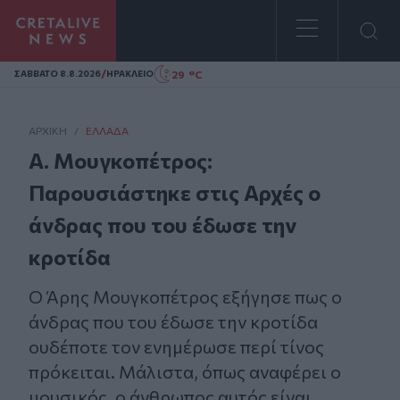
Homepage
/
29 °C
ΣAΒΒΑΤΟ 8.8.2026
ΗΡΑΚΛΕΙΟ
ΑΡΧΙΚΗ
/
ΕΛΛΆΔΑ
Α. Μουγκοπέτρος:
Παρουσιάστηκε στις Αρχές ο
άνδρας που του έδωσε την
κροτίδα
Ο Άρης Μουγκοπέτρος εξήγησε πως ο
άνδρας που του έδωσε την κροτίδα
ουδέποτε τον ενημέρωσε περί τίνος
πρόκειται. Μάλιστα, όπως αναφέρει ο
μουσικός, ο άνθρωπος αυτός είναι