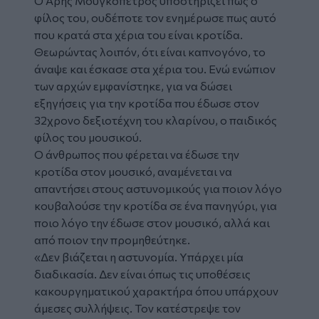
Ο
Άρης Μουγκοπέτρος
υποστηρίζει πως ο
φίλος του, ουδέποτε τον ενημέρωσε πως αυτό
που κρατά στα χέρια του είναι κροτίδα.
Θεωρώντας λοιπόν, ότι είναι καπνογόνο, το
άναψε και έσκασε στα χέρια του. Ενώ ενώπιον
των αρχών εμφανίστηκε, για να δώσει
εξηγήσεις για την κροτίδα που έδωσε στον
32χρονο δεξιοτέχνη του κλαρίνου, ο παιδικός
φίλος του μουσικού.
Ο άνθρωπος που φέρεται να έδωσε την
κροτίδα στον μουσικό, αναμένεται να
απαντήσει στους αστυνομικούς για ποιον λόγο
κουβαλούσε την κροτίδα σε ένα πανηγύρι, για
ποιο λόγο την έδωσε στον μουσικό, αλλά και
από ποιον την προμηθεύτηκε.
«Δεν βιάζεται η αστυνομία. Υπάρχει μία
διαδικασία. Δεν είναι όπως τις υποθέσεις
κακουργηματικού χαρακτήρα όπου υπάρχουν
άμεσες συλλήψεις. Τον κατέστρεψε τον