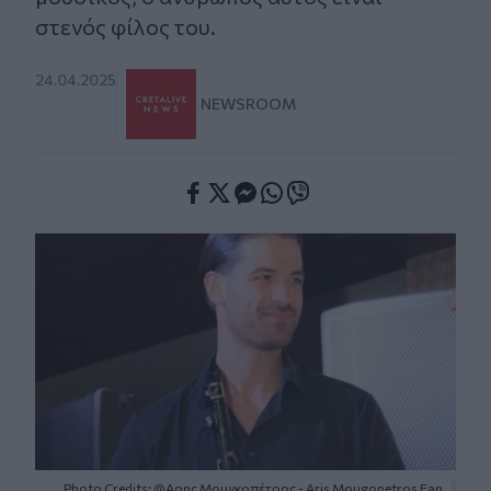
στενός φίλος του.
24.04.2025
NEWSROOM
Facebook
Twitter
Messenger
Whatsapp
Viber
Photo Credits: @Αρης Μουγκοπέτρος - Aris Mougopetros Fan