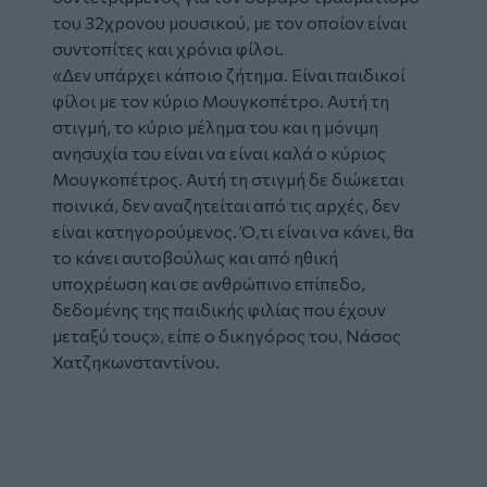
του 32χρονου μουσικού, με τον οποίον είναι
συντοπίτες και χρόνια φίλοι.
«Δεν υπάρχει κάποιο ζήτημα. Είναι παιδικοί
φίλοι με τον κύριο Μουγκοπέτρο. Αυτή τη
στιγμή, το κύριο μέλημα του και η μόνιμη
ανησυχία του είναι να είναι καλά ο κύριος
Μουγκοπέτρος. Αυτή τη στιγμή δε διώκεται
ποινικά, δεν αναζητείται από τις αρχές, δεν
είναι κατηγορούμενος. Ό,τι είναι να κάνει, θα
το κάνει αυτοβούλως και από ηθική
υποχρέωση και σε ανθρώπινο επίπεδο,
δεδομένης της παιδικής φιλίας που έχουν
μεταξύ τους», είπε ο δικηγόρος του, Νάσος
Χατζηκωνσταντίνου.
Glomex
Video