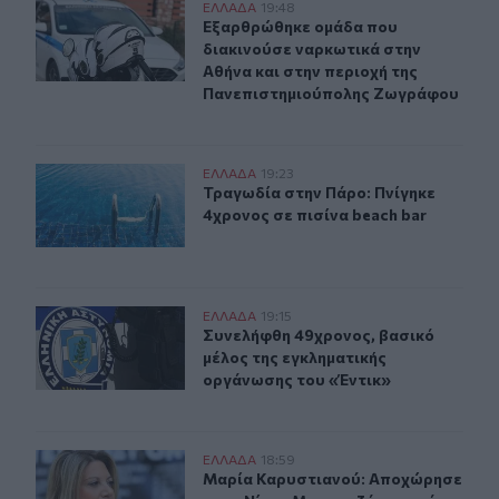
Εξαρθρώθηκε ομάδα που διακινούσε ναρκωτικά στην Α
ΕΛΛAΔΑ
19:48
Εξαρθρώθηκε ομάδα που διακινούσ
Εξαρθρώθηκε ομάδα που
διακινούσε ναρκωτικά στην
Αθήνα και στην περιοχή της
Πανεπιστημιούπολης Ζωγράφου
Τραγωδία στην Πάρο: Πνίγηκε 4χρονος σε πισίνα beach
ΕΛΛAΔΑ
19:23
Τραγωδία στην Πάρο: Πνίγηκε 4χρον
Τραγωδία στην Πάρο: Πνίγηκε
4χρονος σε πισίνα beach bar
Συνελήφθη 49χρονος, βασικό μέλος της εγκληματικής 
ΕΛΛAΔΑ
19:15
Συνελήφθη 49χρονος, βασικό μέλος
Συνελήφθη 49χρονος, βασικό
μέλος της εγκληματικής
οργάνωσης του «Έντικ»
Μαρία Καρυστιανού: Αποχώρησε και ο Νίκος Μπρουτζά
ΕΛΛAΔΑ
18:59
Μαρία Καρυστιανού: Αποχώρησε κα
Μαρία Καρυστιανού: Αποχώρησε