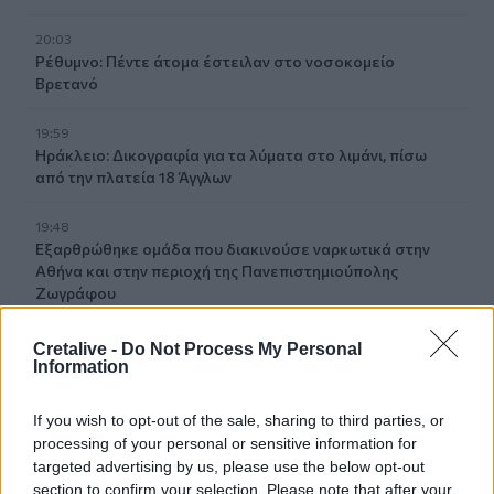
20:03
Ρέθυμνο: Πέντε άτομα έστειλαν στο νοσοκομείο
Βρετανό
19:59
Ηράκλειο: Δικογραφία για τα λύματα στο λιμάνι, πίσω
από την πλατεία 18 Άγγλων
19:48
Εξαρθρώθηκε ομάδα που διακινούσε ναρκωτικά στην
Αθήνα και στην περιοχή της Πανεπιστημιούπολης
Ζωγράφου
19:33
Cretalive -
Do Not Process My Personal
Στέγνωσαν οι βρύσες σε Μαραθίτη και Βασιλειές
Information
19:23
If you wish to opt-out of the sale, sharing to third parties, or
Τραγωδία στην Πάρο: Πνίγηκε 4χρονος σε πισίνα beach
processing of your personal or sensitive information for
bar
targeted advertising by us, please use the below opt-out
section to confirm your selection. Please note that after your