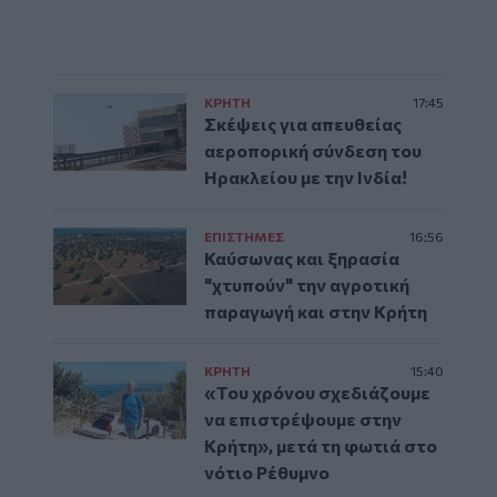
ΚΡΗΤΗ
17:45
Σκέψεις για απευθείας
αεροπορική σύνδεση του
Ηρακλείου με την Ινδία!
ΕΠΙΣΤΗΜΕΣ
16:56
Καύσωνας και ξηρασία
"χτυπούν" την αγροτική
παραγωγή και στην Κρήτη
ΚΡΗΤΗ
15:40
«Του χρόνου σχεδιάζουμε
να επιστρέψουμε στην
Κρήτη», μετά τη φωτιά στο
νότιο Ρέθυμνο