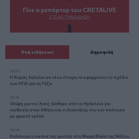
Γίνε ο ρεπόρτερ του CRETALIVE
ΣΤΕΊΛΕ ΤΗΝ ΕΊΔΗΣΗ
Ροή ειδήσεων
Δημοφιλή
20:20
Η Χαμάς δηλώνει εκ νέου έτοιμη να εφαρμόσει το σχέδιο
των ΗΠΑ για τη Γάζα
20:14
Θλίψη για τον Χανς: Δόθηκε από το Ηράκλειο για
υιοθεσία στην Αθήνα και ο ιδιοκτήτης του τον σκότωσε
με φρικτό τρόπο
20:05
Καλύτερη η εικόνα της φωτιάς στη Μικρή Βίγλα της Νάξου