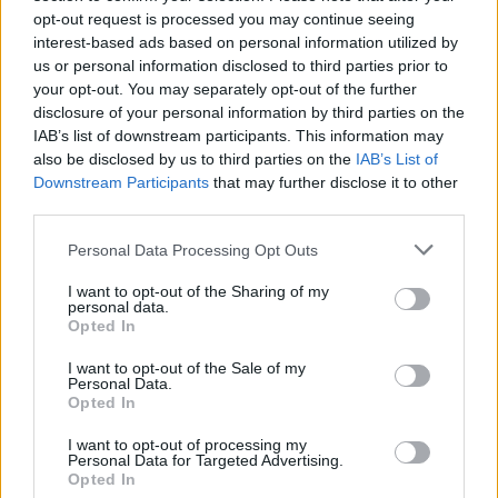
19:15
opt-out request is processed you may continue seeing
Συνελήφθη 49χρονος, βασικό μέλος της εγκληματικής
interest-based ads based on personal information utilized by
οργάνωσης του «Έντικ»
us or personal information disclosed to third parties prior to
your opt-out. You may separately opt-out of the further
19:13
disclosure of your personal information by third parties on the
Το Φεστιβάλ Κινηματογράφου Χανίων παρουσιάζει τις
IAB’s list of downstream participants. This information may
καλοκαιρινές του εκθέσεις
also be disclosed by us to third parties on the
IAB’s List of
Downstream Participants
that may further disclose it to other
19:04
third parties.
Καύσωνας και καρδιοπαθείς: Οδηγός προστασίας από
την Ελληνική Καρδιολογική Εταιρεία
Personal Data Processing Opt Outs
I want to opt-out of the Sharing of my
18:59
personal data.
Μαρία Καρυστιανού: Αποχώρησε και ο Νίκος
Opted In
Μπρουτζάκης από την «Ελπίδα»
I want to opt-out of the Sale of my
Personal Data.
18:58
Opted In
Ένας σοβαρά τραυματίας από τροχαίο με γουρούνα στην
Ηλεία
I want to opt-out of processing my
Personal Data for Targeted Advertising.
Opted In
18:55