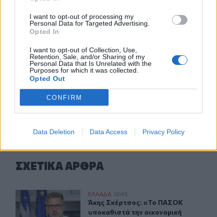
16:41
I want to opt-out of processing my
Στο ΥΠΕΝ οι προτάσεις του ΤΕΕ/ΤΑΚ για το μέλλον της
Personal Data for Targeted Advertising.
βιομηχανίας στην Κρήτη
Opted In
I want to opt-out of Collection, Use,
16:37
Retention, Sale, and/or Sharing of my
Κρήτη: Έδειχνε το 10χρονο κορίτσι και ρωτούσε "πόσο;" -
Personal Data that Is Unrelated with the
Έρευνες για παιδεραστή τουρίστα - Δείτε βίντεο
Purposes for which it was collected.
Opted Out
CONFIRM
ΠΕΡΙΣΣΟΤΕΡΑ
Data Deletion
Data Access
Privacy Policy
ΣΧΕΤΙΚA AΡΘΡΑ
Άκης Σκέρτσος: «Το ΠΑΣΟΚ υποκαθιστά την οικονομική
ΕΛΛAΔΑ
18:45
Άκης Σκέρτσος: «Το ΠΑΣΟΚ υποκαθι
Άκης Σκέρτσος: «Το ΠΑΣΟΚ
υποκαθιστά την οικονομική