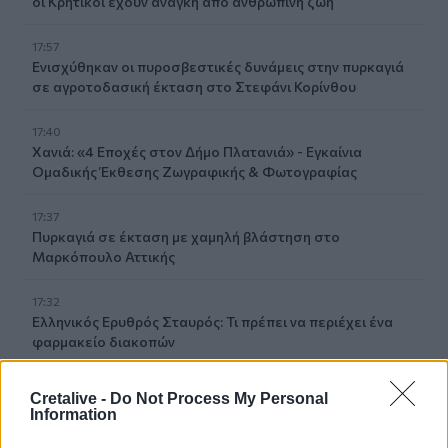
οι Κρητικοί έχουν ανάγκη από ανθρώπινη ζωή
17:57
Ενισχύθηκαν οι πυροσβεστικές δυνάμεις στην πυρκαγιά
σε αγροτοδασική έκταση στο Στεφάνι Κορίνθου
17:40
Χανιά: «4 Εποχές στον Δήμο Πλατανιά» - Εγκαίνια
Ομαδικής Έκθεσης Ζωγραφικής & Φωτογραφίας
17:37
Πυρκαγιά σε έκταση με χαμηλή βλάστηση στο
Μαρκόπουλο Αττικής
17:32
Ελληνικός Ερυθρός Σταυρός: Τι πρέπει να περιέχει ένα
φαρμακείο διακοπών
17:24
Cretalive -
Do Not Process My Personal
Aποκαλύψεις σοκ για απειλές θανάτου στο Μουντιάλ:
Information
«Θα ανατινάξω τον Μέσι με τέσσερις βόμβες!»