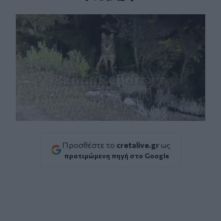
Facebook
Twitter
Messenger
Whatsapp
Viber
Προσθέστε το
cretalive.gr
ως
προτιμώμενη πηγή στο Google