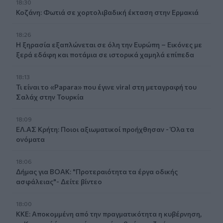
18:30
Κοζάνη: Φωτιά σε χορτολιβαδική έκταση στην Ερμακιά
18:26
Η ξηρασία εξαπλώνεται σε όλη την Ευρώπη – Εικόνες με
ξερά εδάφη και ποτάμια σε ιστορικά χαμηλά επίπεδα
18:13
Τι είναι το «Papara» που έγινε viral στη μεταγραφή του
Σαλάχ στην Τουρκία
18:09
ΕΛ.ΑΣ Κρήτη: Ποιοι αξιωματικοί προήχθησαν - Όλα τα
ονόματα
18:06
Δήμας για ΒΟΑΚ: "Προτεραιότητα τα έργα οδικής
ασφάλειας"- Δείτε βίντεο
18:00
ΚΚΕ: Αποκομμένη από την πραγματικότητα η κυβέρνηση,