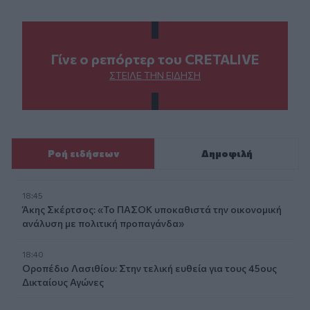
Γίνε ο ρεπόρτερ του CRETALIVE
ΣΤΕΊΛΕ ΤΗΝ ΕΊΔΗΣΗ
Ροή ειδήσεων
Δημοφιλή
18:45
Άκης Σκέρτσος: «Το ΠΑΣΟΚ υποκαθιστά την οικονομική
ανάλυση με πολιτική προπαγάνδα»
18:40
Οροπέδιο Λασιθίου: Στην τελική ευθεία για τους 45ους
Δικταίους Αγώνες