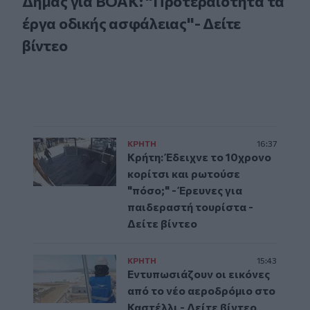
Δήμας για ΒΟΑΚ: "Προτεραιότητα τα
έργα οδικής ασφάλειας"- Δείτε
βίντεο
ΚΡΗΤΗ
16:37
Κρήτη: Έδειχνε το 10χρονο
κορίτσι και ρωτούσε
"πόσο;" - Έρευνες για
παιδεραστή τουρίστα -
Δείτε βίντεο
ΚΡΗΤΗ
15:43
Εντυπωσιάζουν οι εικόνες
από το νέο αεροδρόμιο στο
Καστέλλι - Δείτε βίντεο