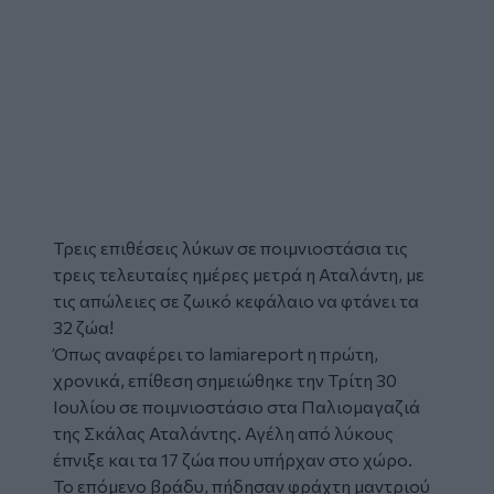
Τρεις επιθέσεις
λύκων
σε ποιμνιοστάσια τις
τρεις τελευταίες ημέρες μετρά η
Αταλάντη
, με
τις απώλειες σε ζωικό κεφάλαιο να φτάνει τα
32 ζώα!
Όπως αναφέρει το
lamiareport
η πρώτη,
χρονικά, επίθεση σημειώθηκε την Τρίτη 30
Ιουλίου σε ποιμνιοστάσιο στα Παλιομαγαζιά
της Σκάλας Αταλάντης. Αγέλη από λύκους
έπνιξε και τα 17 ζώα που υπήρχαν στο χώρο.
Το επόμενο βράδυ, πήδησαν φράχτη μαντριού