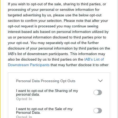
If you wish to opt-out of the sale, sharing to third parties, or
17:22
processing of your personal or sensitive information for
Δήμος Πλατανιά: Συνεχίζονται οι καλοκαιρινές
targeted advertising by us, please use the below opt-out
εκδηλώσεις “Πολιτιστικό Καλοκαίρι 2026, 16ο Φεστιβάλ
section to confirm your selection. Please note that after your
Γη - Πολιτισμός- Τουρισμός”
opt-out request is processed you may continue seeing
interest-based ads based on personal information utilized by
17:10
us or personal information disclosed to third parties prior to
Δήμος Ανωγείων: Ένταξη έργου αγροτικής οδοποιίας στο
your opt-out. You may separately opt-out of the further
Στρατηγικό Σχέδιο ΚΑΠ 2023–2027
disclosure of your personal information by third parties on the
IAB’s list of downstream participants. This information may
17:10
also be disclosed by us to third parties on the
IAB’s List of
Σε κατάσταση κινητοποίησης αύριο Σάββατο η Κρήτη
Downstream Participants
that may further disclose it to other
λόγω πολύ υψηλού κινδύνου πυρκαγιάς
third parties.
16:55
Personal Data Processing Opt Outs
Οι τουαλέτες στην Κνωσό και η μπάρα στο φαράγγι της
Σαμαριάς!
I want to opt-out of the Sharing of my
personal data.
Opted In
16:51
Γ. Πλακιωτάκης: Συνεχίζεται η αναβάθμιση των σχολικών
I want to opt-out of the Sale of my
μονάδων στο Λασίθι
Personal Data.
Opted In