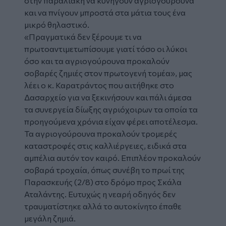
στην παραλιακή να κυνηγούν αγριογούρουνα
και να πνίγουν μπροστά στα μάτια τους ένα
μικρό θηλαστικό.
«Πραγματικά δεν ξέρουμε τι να
πρωτοαντιμετωπίσουμε γιατί τόσο οι λύκοι
όσο και τα αγριογούρουνα προκαλούν
σοβαρές ζημιές στον πρωτογενή τομέα», μας
λέει ο κ. Καρατράντος που αιτήθηκε στο
Δασαρχείο για να ξεκινήσουν και πάλι άμεσα
τα συνεργεία δίωξης αγριόχοιρων τα οποία τα
προηγούμενα χρόνια είχαν φέρει αποτέλεσμα.
Τα αγριογούρουνα προκαλούν τρομερές
καταστροφές στις καλλιέργειες, ειδικά στα
αμπέλια αυτόν τον καιρό. Επιπλέον προκαλούν
σοβαρά τροχαία, όπως συνέβη το πρωί της
Παρασκευής (2/8) στο δρόμο προς Σκάλα
Αταλάντης. Ευτυχώς η νεαρή οδηγός δεν
τραυματίστηκε αλλά το αυτοκίνητο έπαθε
μεγάλη ζημιά.