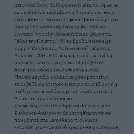
στην Αταλάντη, βρέθηκαν αντιμέτωποι όμως με
τα σκυλιά και πρόλαβαν να δαγκώσουν μόνο
ένα πρόβατο. Μάλιστα έφυγαν βιαστικά με τον
ίδιο τρόπο κόβοντας ένα κομμάτι από το
ζωντανό, που λίγη ώρα αργότερα ξεψύχησε.
Τέλος την Πέμπτη (1/8) το βράδυ σειρά είχε
φάρμα πλησίον του Αστυνομικού Τμήματος
Λοκρών - 200 - 300 μέτρα μακριά - με αγέλη
από πέντε λύκους να τρώνε 14 πρόβατα!
Αυτή η πεντάδα λύκων εθεάθη και στα
Παλαιομαγαζιά αλλά κανείς δεν μπορεί να
είναι βέβαιος ότι πρόκειται για τους ίδιους ή η
αγέλη είναι μεγαλύτερη ή και περισσότερες!
Λύκοι και αγριογούρουνα
Σύμφωνα με τον Πρόεδρο του Κυνηγετικού
Συλλόγου Αταλάντης Δημήτρη Καρατράντο
που μίλησε στο LamiaReport, οι λύκοι
εντοπίστηκαν και από διερχόμενους κατοίκους