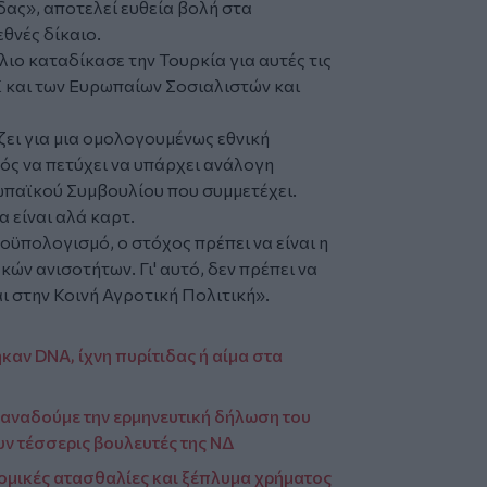
ας», αποτελεί ευθεία βολή στα
θνές δίκαιο.
λιο καταδίκασε την Τουρκία για αυτές τις
 και των Ευρωπαίων Σοσιαλιστών και
ζει για μια ομολογουμένως εθνική
ός να πετύχει να υπάρχει ανάλογη
παϊκού Συμβουλίου που συμμετέχει.
 είναι αλά καρτ.
ϋπολογισμό, ο στόχος πρέπει να είναι η
ών ανισοτήτων. Γι' αυτό, δεν πρέπει να
ι στην Κοινή Αγροτική Πολιτική».
καν DNA, ίχνη πυρίτιδας ή αίμα στα
αναδούμε την ερμηνευτική δήλωση του
υν τέσσερις βουλευτές της ΝΔ
νομικές ατασθαλίες και ξέπλυμα χρήματος