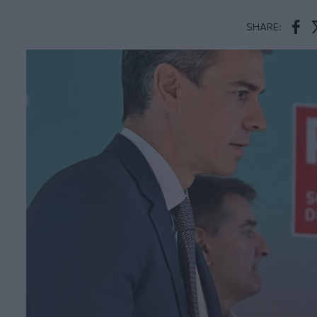
SHARE:
Face
T