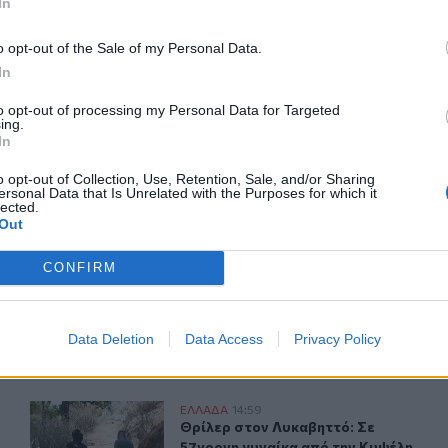
In
o opt-out of the Sale of my Personal Data.
In
ερ του CRETALIVE
to opt-out of processing my Personal Data for Targeted
ΤΗΝ ΕΊΔΗΣΗ
ing.
In
o opt-out of Collection, Use, Retention, Sale, and/or Sharing
ersonal Data that Is Unrelated with the Purposes for which it
lected.
Out
CONFIRM
σης πολιτών μέσω θαλάσσης από την Πυροσβεστική
Ε. Τουρνάς: "Απέναντι σε ακραία καιρικά φαινόμενα δε
ΕΛΛAΔΑ
16:12
ή επιχείρηση διάσωσης πολιτών μέσω θαλάσσης από την Πυρ
Ε. Τουρνάς: "Απέναντι σε ακραία κ
Ε. Τουρνάς: "Απέναντι σε ακραία
καιρικά φαινόμενα δεν υπάρχουν
περιθώρια εφησυχασμού"
Data Deletion
Data Access
Privacy Policy
ογράφοι
Θρίλερ στον Λυκαβηττό: Σε 57χρονη γυναίκα από την Κυ
ΕΛΛAΔΑ
14:59
οι δύο αξονικοί τομογράφοι
Θρίλερ στον Λυκαβηττό: Σε 57χρονη
Θρίλερ στον Λυκαβηττό: Σε
57χρονη γυναίκα από την Κυψέλη