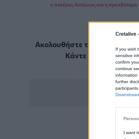
ο πατέρας Αντώνιος και η πρεσβύτερα
Cretalive 
Ακολουθήστε το Cretalive στ
If you wish 
Κάντε εγγραφή στο 
sensitive in
confirm you
continue se
information 
further disc
participants
Downstream 
Persona
ΣΧΕΤ
ΠΑΣΟΚ
Ν
I want t