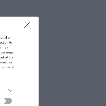
φαράγγι του Τράφουλα
15:26
Στέφανος Τσιτσιπάς: Διακοπές στην
Ελβετία με τη νέα του σύντροφο
(photos)
sonal or
15:21
ection to
Λιονέλ Μέσι: Πέθανε ο πατέρας του
ou may
 personal
15:17
out of the
Ιός Δυτικού Νείλου: Έως τον Οκτώβριο η
 downstream
έξαρση των κρουσμάτων - Τα
B’s List of
συμπτώματα που δεν πρέπει να
αγνοήσουμε
15:03
Άμεση κι αποτελεσματική επέμβαση
της πυροσβεστικής για φωτιά στα Νέα
Ρούματα