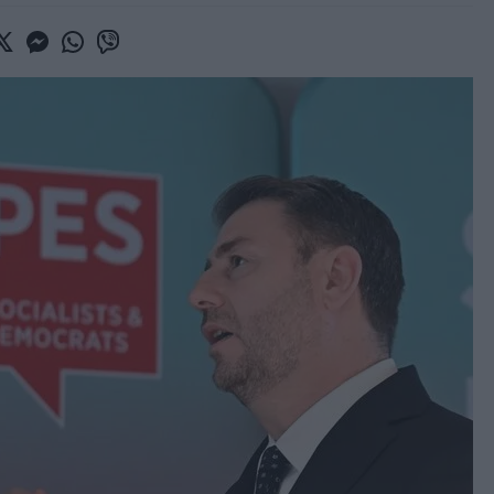
book
witter
Messenger
Whatsapp
Viber