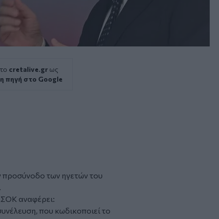
 το
cretalive.gr
ως
η πηγή στο Google
 προσύνοδο των ηγετών του
.
ΑΣΟΚ
αναφέρει:
υνέλευση, που κωδικοποιεί το