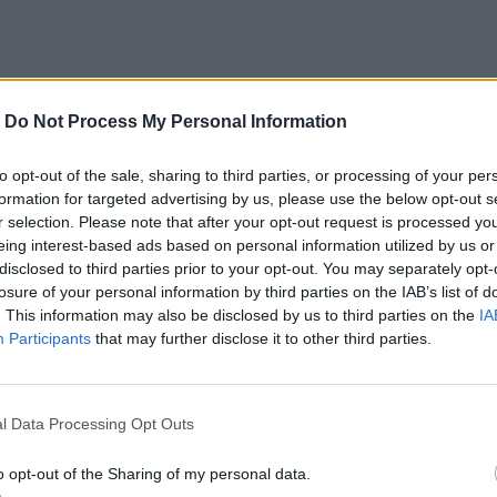
-
Do Not Process My Personal Information
ο
Google News
και στο
Facebook
to opt-out of the sale, sharing to third parties, or processing of your per
κανάλι μας στο
YouTube
formation for targeted advertising by us, please use the below opt-out s
r selection. Please note that after your opt-out request is processed y
eing interest-based ads based on personal information utilized by us or
disclosed to third parties prior to your opt-out. You may separately opt-
losure of your personal information by third parties on the IAB’s list of
. This information may also be disclosed by us to third parties on the
IA
Participants
that may further disclose it to other third parties.
l Data Processing Opt Outs
ΙΚΆ TAGS
ίκος Ανδρουλάκης
o opt-out of the Sharing of my personal data.