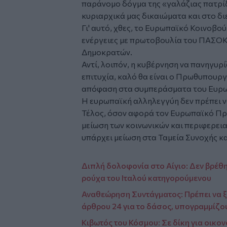
παράνομο δόγμα της «γαλάζιας πατρίδ
κυριαρχικά μας δικαιώματα και στο διε
Γι' αυτό, χθες, το Ευρωπαϊκό Κοινοβού
ενέργειες με πρωτοβουλία του ΠΑΣΟΚ
Δημοκρατών.
Αντί, λοιπόν, η κυβέρνηση να πανηγυρί
επιτυχία, καλό θα είναι ο Πρωθυπουργ
απόφαση στα συμπεράσματα του Ευρω
Η ευρωπαϊκή αλληλεγγύη δεν πρέπει να
Τέλος, όσον αφορά τον Ευρωπαϊκό Προ
μείωση των κοινωνικών και περιφερειακ
υπάρχει μείωση στα Ταμεία Συνοχής κα
Διπλή δολοφονία στο Αίγιο: Δεν βρέθη
ρούχα του Ιταλού κατηγορούμενου
Αναθεώρηση Συντάγματος: Πρέπει να ξ
άρθρου 24 για το δάσος, υπογραμμίζο
Κιβωτός του Κόσμου: Σε δίκη για οικο