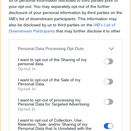
us or personal information disclosed to third parties prior to
your opt-out. You may separately opt-out of the further
disclosure of your personal information by third parties on the
IAB’s list of downstream participants. This information may
also be disclosed by us to third parties on the
IAB’s List of
ΣΧΕΤΙΚA AΡΘΡΑ
Downstream Participants
that may further disclose it to other
third parties.
Ιός Δυτικού Νείλου: Όλη η Αττική στο επίκεντρο των κ
ΕΛΛAΔΑ
09:52
Personal Data Processing Opt Outs
Ιός Δυτικού Νείλου: Όλη η Αττική 
Ιός Δυτικού Νείλου: Όλη η Αττική
στο επίκεντρο των κρουσμάτων
I want to opt-out of the Sharing of my
personal data.
Opted In
I want to opt-out of the Sale of my
Πειραιάς: Κορυφώνεται η έξοδος του Αυγούστου
ΕΛΛAΔΑ
09:19
Personal Data.
Πειραιάς: Κορυφώνεται η έξοδος τ
Πειραιάς: Κορυφώνεται η έξοδος
Opted In
του Αυγούστου
I want to opt-out of processing my
Personal Data for Targeted Advertising.
Opted In
Προς εκτύπωση το πολλαπλό βιβλίο - «Σύγχρονο εκπαιδ
ΕΛΛAΔΑ
08:58
I want to opt-out of Collection, Use,
Retention, Sale, and/or Sharing of my
Προς εκτύπωση το πολλαπλό βιβλίο 
Προς εκτύπωση το πολλαπλό
Personal Data that Is Unrelated with the
βιβλίο - «Σύγχρονο