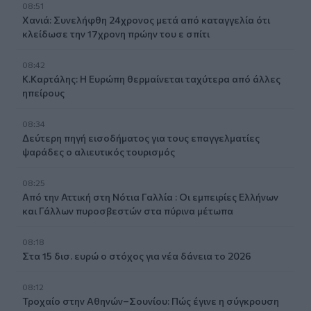
08:51
Χανιά: Συνελήφθη 24χρονος μετά από καταγγελία ότι
κλείδωσε την 17χρονη πρώην του ε σπίτι
08:42
Κ.Καρτάλης: Η Ευρώπη θερμαίνεται ταχύτερα από άλλες
ηπείρους
08:34
Δεύτερη πηγή εισοδήματος για τους επαγγελματίες
ψαράδες ο αλιευτικός τουρισμός
08:25
Από την Αττική στη Νότια Γαλλία : Οι εμπειρίες Ελλήνων
και Γάλλων πυροσβεστών στα πύρινα μέτωπα
08:18
Στα 15 δισ. ευρώ ο στόχος για νέα δάνεια το 2026
08:12
Τροχαίο στην Αθηνών–Σουνίου: Πώς έγινε η σύγκρουση