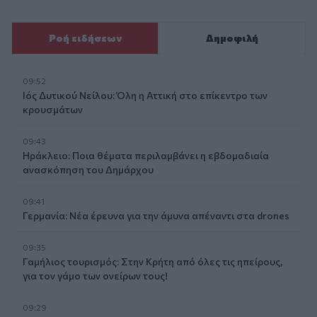
Ροή ειδήσεων
Δημοφιλή
09:52
Ιός Δυτικού Νείλου: Όλη η Αττική στο επίκεντρο των
κρουσμάτων
09:43
Ηράκλειο: Ποια θέματα περιλαμβάνει η εβδομαδιαία
ανασκόπηση του Δημάρχου
09:41
Γερμανία: Νέα έρευνα για την άμυνα απέναντι στα drones
09:35
Γαμήλιος τουρισμός: Στην Κρήτη από όλες τις ηπείρους,
για τον γάμο των ονείρων τους!
09:29