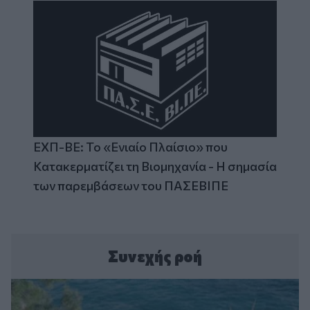
ΕΧΠ-ΒΕ: Το «Ενιαίο Πλαίσιο» που
Κατακερματίζει τη Βιομηχανία - Η σημασία
των παρεμβάσεων του ΠΑΣΕΒΙΠΕ
Συνεχής ροή