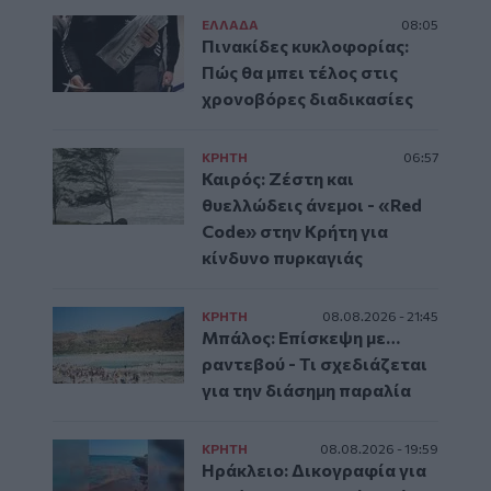
ΕΛΛAΔΑ
08:05
Πινακίδες κυκλοφορίας:
Πώς θα μπει τέλος στις
χρονοβόρες διαδικασίες
ΚΡΗΤΗ
06:57
Καιρός: Ζέστη και
θυελλώδεις άνεμοι - «Red
Code» στην Κρήτη για
κίνδυνο πυρκαγιάς
ΚΡΗΤΗ
08.08.2026 - 21:45
Μπάλος: Επίσκεψη με…
ραντεβού - Τι σχεδιάζεται
για την διάσημη παραλία
ΚΡΗΤΗ
08.08.2026 - 19:59
Ηράκλειο: Δικογραφία για