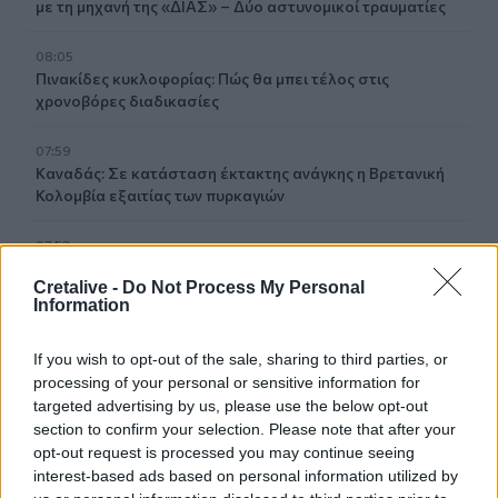
με τη μηχανή της «ΔΙΑΣ» – Δύο αστυνομικοί τραυματίες
08:05
Πινακίδες κυκλοφορίας: Πώς θα μπει τέλος στις
χρονοβόρες διαδικασίες
07:59
Καναδάς: Σε κατάσταση έκτακτης ανάγκης η Βρετανική
Κολομβία εξαιτίας των πυρκαγιών
07:52
Φωτιά σε εγκαταστάσεις της Aramco στη Σαουδική
Cretalive -
Do Not Process My Personal
Αραβία
Information
07:45
If you wish to opt-out of the sale, sharing to third parties, or
Γερμανία: Επεκτείνεται η έρευνα για την αντιμετώπιση
processing of your personal or sensitive information for
των drones μετά το περιστατικό σε αεροδρόμιο
targeted advertising by us, please use the below opt-out
section to confirm your selection. Please note that after your
opt-out request is processed you may continue seeing
ΠΕΡΙΣΣΟΤΕΡΑ
interest-based ads based on personal information utilized by