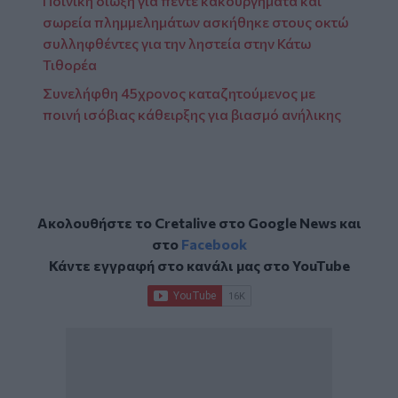
Ποινική δίωξη για πέντε κακουργήματα και
σωρεία πλημμελημάτων ασκήθηκε στους οκτώ
συλληφθέντες για την ληστεία στην Κάτω
Τιθορέα
Συνελήφθη 45χρονος καταζητούμενος με
ποινή ισόβιας κάθειρξης για βιασμό ανήλικης
Ακολουθήστε το Cretalive στο
Google News
και
στο
Facebook
Κάντε εγγραφή στο κανάλι μας στο
YouTube