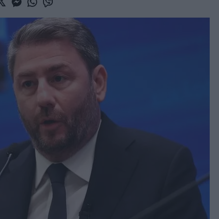
book
witter
Messenger
Whatsapp
Viber