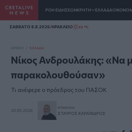
ΡΟΗ ΕΙΔΗΣΕΩΝ
ΚΡΗΤΗ
ΕΛΛΑΔΑ
ΟΙΚΟΝΟΜ
Homepage
ΣAΒΒΑΤΟ 8.8.2026
/
ΗΡΑΚΛΕΙΟ
32 °C
ΑΡΧΙΚΗ
/
ΕΛΛΆΔΑ
Νίκος Ανδρουλάκης: «Να μ
παρακολουθούσαν»
Τι ανέφερε ο πρόεδρος του ΠΑΣΟΚ
ΕΠΙΜΈΛΕΙΑ:
20.05.2026
ΣΤΑΎΡΟΣ ΚΑΡΑΪ́ΝΔΡΟΣ