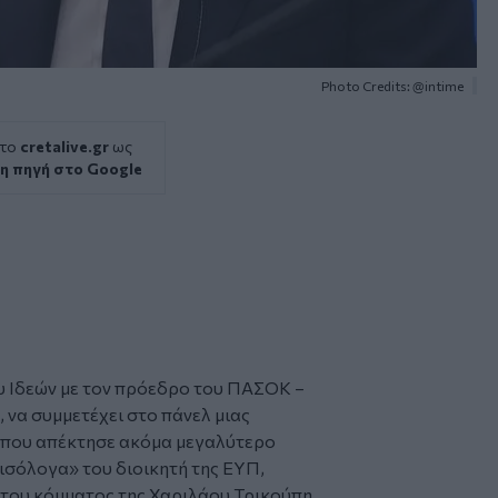
Photo Credits: @intime
 το
cretalive.gr
ως
η πηγή στο Google
υ Ιδεών με τον πρόεδρο του ΠΑΣΟΚ –
, να συμμετέχει στο πάνελ μιας
 που απέκτησε ακόμα μεγαλύτερο
ισόλογα» του διοικητή της ΕΥΠ,
του κόμματος της Χαριλάου Τρικούπη.