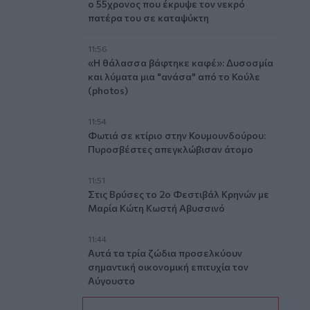
ο 55χρονος που έκρυψε τον νεκρό
πατέρα του σε καταψύκτη
11:56
«Η θάλασσα βάφτηκε καφέ»: Δυσοσμία
και λύματα μια "ανάσα" από το Κούλε
(photos)
11:54
Φωτιά σε κτίριο στην Κουμουνδούρου:
Πυροσβέστες απεγκλώβισαν άτομο
11:51
Στις Βρύσες το 2ο Φεστιβάλ Κρηνών με
Μαρία Κώτη Κωστή Αβυσσινό
11:44
Αυτά τα τρία ζώδια προσελκύουν
σημαντική οικονομική επιτυχία τον
Αύγουστο