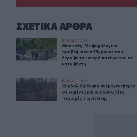
ΣΧΕΤΙΚA AΡΘΡΑ
Μυστράς: Με ψυχολογικά προβλήματα ο 55χρονος πο
ΕΛΛAΔΑ
12:05
Μυστράς: Με ψυχολογικά προβλή
Μυστράς: Με ψυχολογικά
προβλήματα ο 55χρονος που
έκρυψε τον νεκρό πατέρα του σε
καταψύκτη
Χαρδαλιάς: Καμία ανεμογεννήτρια σε καμένες και αν
ΕΛΛAΔΑ
10:48
Χαρδαλιάς: Καμία ανεμογεννήτρι
Χαρδαλιάς: Καμία ανεμογεννήτρια
σε καμένες και αναδασωτέες
περιοχές της Αττικής