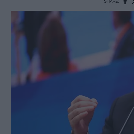
SHARE:
Face
T