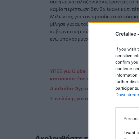
αυτή «είναι αλαζονικό» φέροντας το 
καμία περίπτωση δεν θα έκανε κάτι τέτ
Μιλώντας για τον προοδευτικό κόσμο 
μίλησε για αυτούς που θα πάνε να δια
κυβερνητική επιλογή λέγοντας πως το
Cretalive 
ενώ υπογράμμισε πως «η ΝΔ είναι αμετ
If you wish 
sensitive in
confirm you
continue se
ΥΠΕΞ για Global Sumud Flotilla: Διάβη
information 
καταδικαστέα» συμπεριφορά υπουργ
further disc
Αμαλιάδα: Άγριος ξυλοδαρμός 13χρονη
participants
Downstream 
Συνολάκης για τις οσμές στην Αττική: «
Persona
I want t
Ακολουθήστε το Cretalive στ