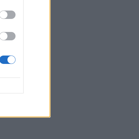
Δημήτρης Παπαμιχαήλ: Το
«λεβεντόπαιδο» που έγραψε τη δική
του ιστορία στο ελληνικό σινεμά
(video)
10:19
Άγιος Νικόλαος: Πρόσκληση
συμμετοχής στα «Κρητικά
Μαγειρέματα»
10:12
Λάρισα: Μάχη στη ΜΕΘ για τον 43χρονο
που έπεσε από ηλεκτρικό πατίνι
10:05
Στο επίκεντρο τα ζητήματα των
στρατιωτικών του Ηρακλείου –
Συνάντηση με τον Κωνσταντίνο
Κεφαλογιάννη
09:59