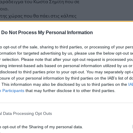
παράδειγμα του Κώστα Σημίτη που σε
οιο.
της χώρας που θα πάει στις κάλπες
μαρτυρηθούν και σε αυτούς που κάνουν
 ΠΑΣΟΚ είναι «η κυβερνητική επιλογή»,
-
Do Not Process My Personal Information
ανόητη και πάει τη χώρα πίσω».
to opt-out of the sale, sharing to third parties, or processing of your per
formation for targeted advertising by us, please use the below opt-out s
r selection. Please note that after your opt-out request is processed y
eing interest-based ads based on personal information utilized by us or
μα στο Ισραήλ για «απαράδεκτη και
disclosed to third parties prior to your opt-out. You may separately opt-
ού
losure of your personal information by third parties on the IAB’s list of
ς από δυο συμμαθήτριές της
. This information may also be disclosed by us to third parties on the
IA
Participants
that may further disclose it to other third parties.
Αυτό είναι που με ανησυχεί...»
l Data Processing Opt Outs
o opt-out of the Sharing of my personal data.
ο
Google News
και στο
Facebook