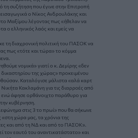
ό τη συζήτηση που έγινε στην Επιτροπή
 εισαγωγικά ο Νίκος Ανδρουλάκης και
στο Μαξίμου λέγοντας πως «ήθελαν να
οτα ο ελληνικός λαός και εμείς να
ε τη διαχρονική πολιτική του ΠΑΣΟΚ να
τας πως «τότε και τώρα» το κόμμα
μενα.
ηθούμε νομικά» γιατί ο κ. Δεμίρης «δεν
 δικαστηρίου της χώρας» προκειμένου
υθούσαν. Καταλόγισε μάλιστα «αλά καρτ
 Νικήτα Κακλαμάνη για τις διαρροές από
» ενώ άφησε ορθάνοιχτο παράθυρο για
την κυβέρνηση.
λεφώνημα στις 3 το πρωί» που θα σήκωνε
«στη χώρα μας, τα χρόνια της
τες και από τη ΝΔ και από το ΠΑΣΟΚ».
ί τον εαυτό του αναντικατάστατο» και