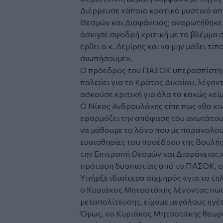
Διέρρευσε κάποιο κρατικό μυστικό απ
Θεσμών και Διαφάνειας; αναρωτήθηκε
άσκησε σφοδρή κριτική με το βλέμμα 
έρθει ο κ. Δεμίρης και να μην μάθει τίπ
σιωπήσουμε».
Ο πρόεδρος του
ΠΑΣΟΚ
υπερασπίστηκ
παλεύει για το Κράτος Δικαίου, λέγον
ασκούσε κριτική για όλα τα κακώς κεί
Ο Νίκος Ανδρουλάκης είπε πως «θα κιν
εφαρμόζει την απόφαση του ανωτάτου
να μάθουμε το λόγο που με παρακολο
ευαισθησίες του προέδρου της Βουλής
την Επιτροπή Θεσμών και Διαφάνειας
πρόταση δυσπιστίας από το ΠΑΣΟΚ, σ
Υπήρξε ιδιαίτερα αιχμηρός «για το τη
ο Κυριάκος Μητσοτάκης λέγοντας πως 
μεταπολίτευσης, είχαμε μεγάλους ηγέ
Όμως, «ο Κυριάκος Μητσοτάκης θεωρε