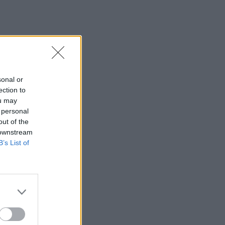
μίσθωση
10:48
Χαρδαλιάς: Καμία ανεμογεννήτρια σε
καμένες και αναδασωτέες περιοχές της
Αττικής
sonal or
10:42
ection to
Ο «χάρτης» των πληρωμών από τον e-
ou may
ΕΦΚΑ και τη ΔΥΠΑ έως τις 14
 personal
Αυγούστου
out of the
 downstream
10:40
B’s List of
Γαύδος: Επιχείρηση διάσωσης 31χρονης
από δύσβατο σημείο
10:33
Marfin: «Δεν υπάρχει ταυτοποίηση»
λέει ο δικηγόρος της 46χρονης
10:25