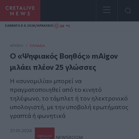
Homepage
/
29 °C
ΣAΒΒΑΤΟ 8.8.2026
ΗΡΑΚΛΕΙΟ
ΑΡΧΙΚΗ
/
ΕΛΛΆΔΑ
O «Ψηφιακός Βοηθός» mAigov
μιλάει πλέον 25 γλώσσες
Η «συνομιλία» μπορεί να
πραγματοποιηθεί από το κινητό
τηλέφωνο, το τάμπλετ ή τον ηλεκτρονικό
υπολογιστή, με την υποβολή ερωτήματος
γραπτά ή φωνητικά
27.01.2024
NEWSROOM