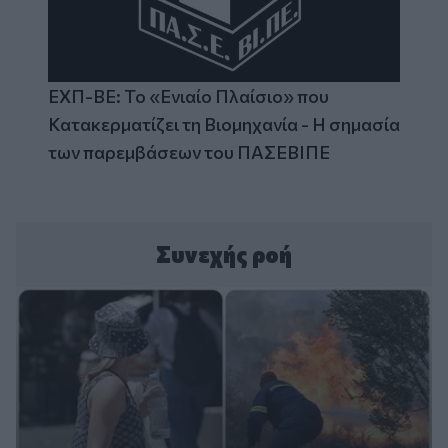
ΕΧΠ-ΒΕ: Το «Ενιαίο Πλαίσιο» που
Κατακερματίζει τη Βιομηχανία - Η σημασία
των παρεμβάσεων του ΠΑΣΕΒΙΠΕ
Συνεχής ροή