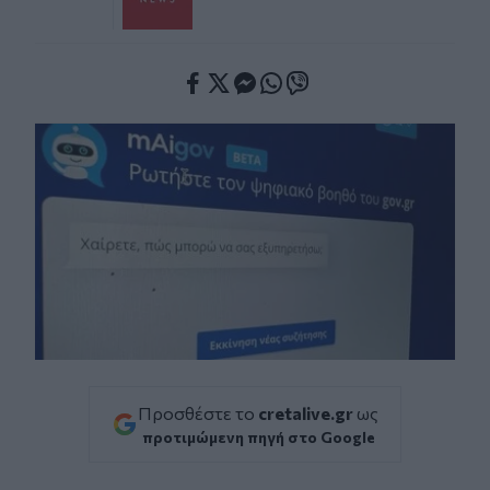
Facebook
Twitter
Messenger
Whatsapp
Viber
Προσθέστε το
cretalive.gr
ως
προτιμώμενη πηγή στο Google