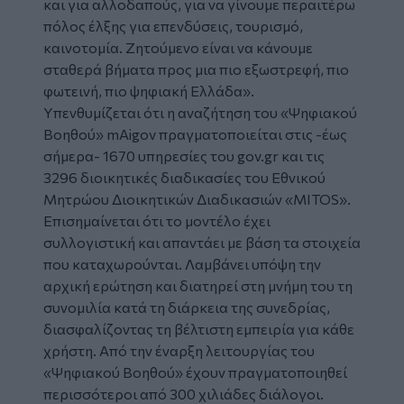
και για αλλοδαπούς, για να γίνουμε περαιτέρω
πόλος έλξης για επενδύσεις, τουρισμό,
καινοτομία. Ζητούμενο είναι να κάνουμε
σταθερά βήματα προς μια πιο εξωστρεφή, πιο
φωτεινή, πιο ψηφιακή Ελλάδα».
Υπενθυμίζεται ότι η αναζήτηση του «Ψηφιακού
Βοηθού» mAigov πραγματοποιείται στις -έως
σήμερα- 1670 υπηρεσίες του gov.gr και τις
3296 διοικητικές διαδικασίες του Εθνικού
Μητρώου Διοικητικών Διαδικασιών «MITOS».
Επισημαίνεται ότι το μοντέλο έχει
συλλογιστική και απαντάει με βάση τα στοιχεία
που καταχωρούνται. Λαμβάνει υπόψη την
αρχική ερώτηση και διατηρεί στη μνήμη του τη
συνομιλία κατά τη διάρκεια της συνεδρίας,
διασφαλίζοντας τη βέλτιστη εμπειρία για κάθε
χρήστη. Από την έναρξη λειτουργίας του
«Ψηφιακού Βοηθού» έχουν πραγματοποιηθεί
περισσότεροι από 300 χιλιάδες διάλογοι.