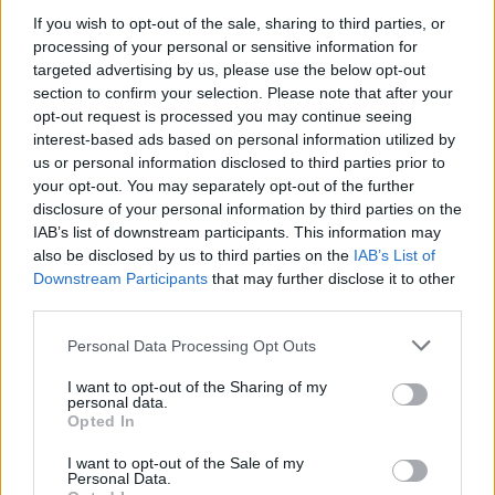
εγκαύματα στα πόδια στο σπίτι που τον φρόντιζαν
If you wish to opt-out of the sale, sharing to third parties, or
processing of your personal or sensitive information for
07:36
targeted advertising by us, please use the below opt-out
Στήριξη Τραμπ στον νέο πρόεδρο της Κολομβίας με
section to confirm your selection. Please note that after your
«βοήθεια» 1 δισ. δολαρίων
opt-out request is processed you may continue seeing
interest-based ads based on personal information utilized by
07:29
us or personal information disclosed to third parties prior to
Τα πρωτοσέλιδα των εφημερίδων
your opt-out. You may separately opt-out of the further
disclosure of your personal information by third parties on the
07:22
IAB’s list of downstream participants. This information may
Βραζιλία: Σε χαμηλό δεκαετίας η αποψίλωση του
also be disclosed by us to third parties on the
IAB’s List of
Αμαζονίου – Μειώθηκε κατά 37%
Downstream Participants
that may further disclose it to other
third parties.
07:15
ΑΑΔΕ: Ανοιχτό το σύστημα Ενιαίας Αίτησης Ενίσχυσης
Personal Data Processing Opt Outs
2025 – Μέχρι πότε μπορούν να γίνουν διορθώσεις
I want to opt-out of the Sharing of my
personal data.
07:07
Opted In
Τέσσερις ασκήσεις σε όρθια στάση που μετά τα 60
ενδυναμώνουν τους γλουτούς καλύτερα από τα squats -
I want to opt-out of the Sale of my
Βίντεο
Personal Data.