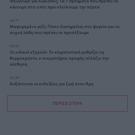
Φεύγουμε για διακοπές; Τα 7 πράγματα που πρέπει να
κάνουμε στο σπίτι πριν κλείσουμε την πόρτα
04:11
Μαγειρεμένο ρύζι: Πόσο διατηρείται στο ψυγείο και τα
συχνά λάθη που πρέπει να προσέξουμε
03:16
Οι ειδικοί εξηγούν: Το κλιματιστικό ρυθμίζει τη
θερμοκρασία, ο ανεμιστήρας οροφής αλλάζει την
αίσθηση
02:30
Αυξάνονται οι ενδείξεις για ζωή στον Άρη
ΠΕΡΙΣΣΟΤΕΡΑ