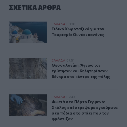
ΣΧΕΤΙΚA AΡΘΡΑ
Ειδικό Χωροταξικό για τον Τουρισμό: Οι νέοι κανόνες
ΕΛΛAΔΑ
08:18
Ειδικό Χωροταξικό για τον Τουρισμό
Ειδικό Χωροταξικό για τον
Τουρισμό: Οι νέοι κανόνες
Θεσσαλονίκη: Άγνωστοι τρύπησαν και δηλητηρίασαν δέ
ΕΛΛAΔΑ
07:51
Θεσσαλονίκη: Άγνωστοι τρύπησαν κ
Θεσσαλονίκη: Άγνωστοι
τρύπησαν και δηλητηρίασαν
δέντρα στο κέντρο της πόλης
Φωτιά στο Πόρτο Γερμενό: Σκύλος επέστρεψε με εγκαύμ
ΕΛΛAΔΑ
07:43
Φωτιά στο Πόρτο Γερμενό: Σκύλος ε
Φωτιά στο Πόρτο Γερμενό:
Σκύλος επέστρεψε με εγκαύματα
στα πόδια στο σπίτι που τον
φρόντιζαν