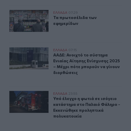
Τα πρωτοσέλιδα των εφημερίδων
ΕΛΛAΔΑ
07:29
Τα πρωτοσέλιδα των εφημερίδων
Τα πρωτοσέλιδα των
εφημερίδων
ΑΑΔΕ: Ανοιχτό το σύστημα Ενιαίας Αίτησης Ενίσχυσης 2
ΕΛΛAΔΑ
07:15
ΑΑΔΕ: Ανοιχτό το σύστημα Ενιαίας 
ΑΑΔΕ: Ανοιχτό το σύστημα
Ενιαίας Αίτησης Ενίσχυσης 2025
– Μέχρι πότε μπορούν να γίνουν
διορθώσεις
Υπό έλεγχο η φωτιά σε ισόγειο κατάστημα στο Παλαιό
ΕΛΛAΔΑ
23:55
Υπό έλεγχο η φωτιά σε ισόγειο κα
Υπό έλεγχο η φωτιά σε ισόγειο
κατάστημα στο Παλαιό Φάληρο -
Εκκενώθηκε προληπτικά
πολυκατοικία