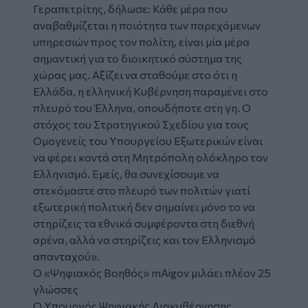
Γεραπετρίτης, δήλωσε: Κάθε μέρα που
αναβαθμίζεται η ποιότητα των παρεχόμενων
υπηρεσιών προς τον πολίτη, είναι μία μέρα
σημαντική για το διοικητικό σύστημα της
χώρας μας. Αξίζει να σταθούμε στο ότι η
Ελλάδα, η ελληνική Κυβέρνηση παραμένει στο
πλευρό του Έλληνα, οπουδήποτε στη γη. Ο
στόχος του Στρατηγικού Σχεδίου για τους
Ομογενείς του Υπουργείου Εξωτερικών είναι
να φέρει κοντά στη Μητρόπολη ολόκληρο τον
Ελληνισμό. Εμείς, θα συνεχίσουμε να
στεκόμαστε στο πλευρό των πολιτών γιατί
εξωτερική πολιτική δεν σημαίνει μόνο το να
στηρίζεις τα εθνικά συμφέροντα στη διεθνή
αρένα, αλλά να στηρίζεις και τον Ελληνισμό
απανταχού».
O «Ψηφιακός Βοηθός» mAigov μιλάει πλέον 25
γλώσσες
Ο Υπουργός Ψηφιακής Διακυβέρνησης,