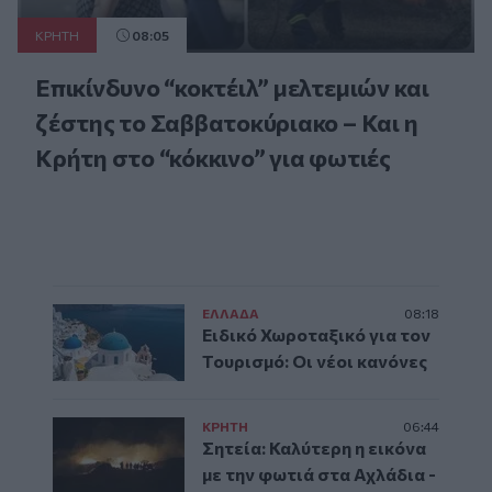
ΚΡΗΤΗ
08:05
Επικίνδυνο “κοκτέιλ” μελτεμιών και
ζέστης το Σαββατοκύριακο – Και η
Κρήτη στο “κόκκινο” για φωτιές
ΕΛΛAΔΑ
08:18
Ειδικό Χωροταξικό για τον
Τουρισμό: Οι νέοι κανόνες
ΚΡΗΤΗ
06:44
Σητεία: Καλύτερη η εικόνα
με την φωτιά στα Αχλάδια -