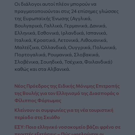
Οι διάλογοι αυτοί πλέον μπορούν να
πραγματοποιούνται στις 24 επίσημες γλώσσες
της Ευρωπαϊκής Ένωσης (Αγγλικά,
Βουλγαρικά, Γαλλικά, Γερμανικά, Δανικά,
Ελληνικά, Εσθονικά, Ιρλανδικά, Ισπανικά,
Ιταλικά, Κροατικά, Λετονικά, Λιθουανικά,
Μαλτέζικα, Ολλανδικά, Ουγγρικά, Πολωνικά,
Πορτογαλικά, Ρουμανικά, Σλοβακικά,
Σλοβένικα, Σουηδικά, Τσέχικα, Φινλανδικά)
καθώς και στα Αλβανικά.
Νέος Πρόεδρος της Ειδικής Μόνιμης Επιτροπής
της Βουλής για τον Ελληνισμό της Διασποράς ο
Φίλιππος Φόρτωμας
Κλείνουν οι συμφωνίες για τη νέα τουριστική
περίοδο στη Σκιάθο
ΕΣΥ: Ποιο ελληνικό νοσοκομείο βάζει φρένο σε
περιττές εξετάσεις – Πώς ωφελούνται οι