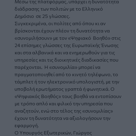
Μέσω της πλατφόρμας, υπάρχει η δυνατότητα
διάδρασης των πολιτών με το Ελληνικό
Δημόσιο σε 25 γλώσσες.
Συγκεκριμένα, οι πολίτες από όπου κι αν
βρίσκονται έχουν πλέον τη δυνατότητα να
«συνομιλήσουν» με τον «Ψηφιακό Βοηθό» στις
24 επίσημες γλώσσες της Ευρωπαϊκής Ένωσης
και στα αλβανικά και να ενημερωθούν για τις
υπηρεσίες και τις διοικητικές διαδικασίες που
παρέχονται. Η «συνομιλία» μπορεί να
πραγματοποιηθεί από το κινητό τηλέφωνο, το
τάμπλετ ή τον ηλεκτρονικό υπολογιστή, με την
υποβολή ερωτήματος γραπτά ή φωνητικά. Ο
«Ψηφιακός Βοηθός» τους βοηθά να εντοπίσουν
με τρόπο απλό και φιλικό την υπηρεσία που
αναζητούν, ενώ στο τέλος της «συνομιλίας»
έχουν τη δυνατότητα να αξιολογήσουν την
εφαρμογή.
Ο Υπουργός Εξωτερικών, Γιώργος