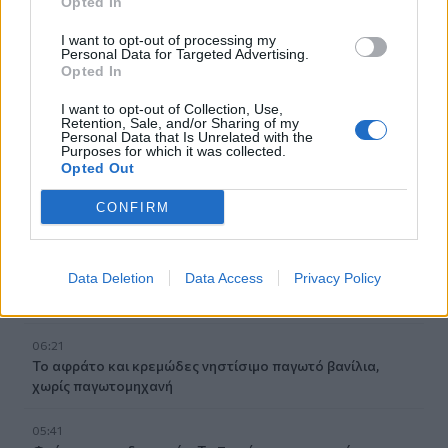
Opted In
07:06
I want to opt-out of processing my
Εορτολόγιο: Ποιοι γιορτάζουν σήμερα 8 Αυγούστου
Personal Data for Targeted Advertising.
Opted In
07:00
I want to opt-out of Collection, Use,
Αντί για καφέ: Τρία ροφήματα για άμεσο "ξύπνημα" και
Retention, Sale, and/or Sharing of my
ενέργεια που διαρκεί
Personal Data that Is Unrelated with the
Purposes for which it was collected.
Opted Out
06:55
Πυρκαγιές: «Πολύ υψηλός» ο κίνδυνος και σήμερα στην
CONFIRM
Κρήτη - Δείτε χάρτη
06:44
Data Deletion
Data Access
Privacy Policy
Σητεία: Καλύτερη η εικόνα με την φωτιά στα Αχλάδια -
Βίντεο
06:21
Το αφράτο και κρεμώδες νηστίσιμο παγωτό βανίλια,
χωρίς παγωτομηχανή
05:41