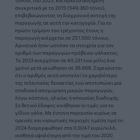
τόνους του 2023, και αρκετά αυξημένη
συγκριτικά με το 2015 (549.360 τόνοι),
επιβεβαιώνοντας τη διαχρονική αντοχή της
παραγωγής σε αυτή την κατηγορία. Για το
πρώτο τρίμηνο του τρέχοντος έτους η
παραγωγή ανέρχεται σε 257.500 τόνους.
Αρνητικά ήταν ωστόσο τα στοιχεία για τον
αριθμό των παραγωγών πρόβειου γάλακτος.
Το 2023 ανερχόταν σε 40.231 ενώ μόλις ένα
χρόνο μετά μειώθηκαν σε 38.668. Σημειώνεται
ότι ο αριθμός αυτό αποτελεί το χαμηλότερο
της τελευταίας δεκαετίας ενώ αποτυπώνει μια
σταδιακή αποχώρηση μικρών παραγωγών,
λόγω κόστους, ηλικίας ή απουσίας διαδοχής.
Σε θετικό έδαφος κινήθηκαν οι τιμές για το
γίδινο γάλα. Με έντονη παρουσία κυρίως σε
ορεινές και νησιωτικές περιοχές η μέση τιμή το
2024 διαμορφώθηκε στα 0,9247 ευρώ/κιλό,
αισθητά υψηλότερη από την τιμή του 2020