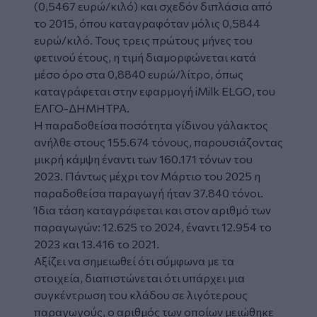
(0,5467 ευρώ/κιλό) και σχεδόν διπλάσια από
το 2015, όπου καταγραφόταν μόλις 0,5844
ευρώ/κιλό. Τους τρεις πρώτους μήνες του
φετινού έτους, η τιμή διαμορφώνεται κατά
μέσο όρο στα 0,8840 ευρώ/λίτρο, όπως
καταγράφεται στην εφαρμογή iMilk ELGO, του
ΕΛΓΟ-ΔΗΜΗΤΡΑ.
Η παραδοθείσα ποσότητα γίδινου γάλακτος
ανήλθε στους 155.674 τόνους, παρουσιάζοντας
μικρή κάμψη έναντι των 160.171 τόνων του
2023. Πάντως μέχρι τον Μάρτιο του 2025 η
παραδοθείσα παραγωγή ήταν 37.840 τόνοι.
Ίδια τάση καταγράφεται και στον αριθμό των
παραγωγών: 12.625 το 2024, έναντι 12.954 το
2023 και 13.416 το 2021.
Αξίζει να σημειωθεί ότι σύμφωνα με τα
στοιχεία, διαπιστώνεται ότι υπάρχει μια
συγκέντρωση του κλάδου σε λιγότερους
παραγωγούς, ο αριθμός των οποίων μειώθηκε