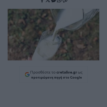
Facebook
Twitter
Messenger
Whatsapp
Viber
Προσθέστε το
cretalive.gr
ως
προτιμώμενη πηγή στο Google