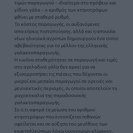
τιμών παραγωγού – ιδιαίτερα στο πρόβειο και
γίδινο γάλα – ο αριθμός των κτηνοτρόφων
φθίνει με σταθερό ρυθμό.
Το κόστος παραγωγής, οι αυξανόμενες
απαιτήσεις πιστοποίησης, αλλά και η απουσία
νέων ηλικιακά αγροτών δημιουργούν ένα τοπίο
αβεβαιότητας για το μέλλον της ελληνικής
γαλακτοπαραγωγής.
Η εικόνα σταθερότητας σε παραγωγή και τιμές
στο αγελαδινό γάλα δεν αρκεί για να
εξισορροπήσει τις πιέσεις που δέχονται οι
μικροί και μεσαίοι παραγωγοί σε ορεινές και
μειονεκτικές περιοχές, οι οποίοι αποτελούν τη
ραχοκοκαλιά της παραδοσιακής
γαλακτοπαραγωγής.
Σε ό,τι αφορά τη μείωση του αριθμού
κτηνοτρόφων που εντοπίζεται πιθανών
οφείλεται και σε αύξηση του μεγέθους των
εκμεταλλεύσεων λόγω οικονομιών κλίμακος,