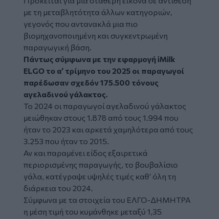
Πρόκειται για μια σταθερή εικόνα σε αντίθεση
με τη μεταβλητότητα άλλων κατηγοριών,
γεγονός που αντανακλά μια πιο
βιομηχανοποιημένη και συγκεντρωμένη
παραγωγική βάση.
Πάντως σύμφωνα με την εφαρμογή iMilk
ELGO το α’ τρίμηνο του 2025 οι παραγωγοί
παρέδωσαν σχεδόν 175.500 τόνους
αγελαδινού γάλακτος.
Το 2024 οι παραγωγοί αγελαδινού γάλακτος
μειώθηκαν στους 1.878 από τους 1.994 που
ήταν το 2023 και αρκετά χαμηλότερα από τους
3.253 που ήταν το 2015.
Αν και παραμένει είδος εξαιρετικά
περιορισμένης παραγωγής, το βουβαλίσιο
γάλα, κατέγραψε υψηλές τιμές καθ’ όλη τη
διάρκεια του 2024.
Σύμφωνα με τα στοιχεία του ΕΛΓΟ-ΔΗΜΗΤΡΑ
η μέση τιμή του κυμάνθηκε μεταξύ 1,35