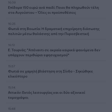
16:39
Επίδομα 150 ευρώ ανά παιδί: Ποιοι θα πληρωθούν τέλη
στα Αυγούστου – Όλες οι προϋποθέσεις
16:25
Φωτιά στη Βοιωτία: Η δραματική επιχείρηση διάσωσης
πολιτών μέσω θαλάσσης από την Πυροσβεστική
16:12
Ε. Τουρνάς: "Απέναντι σε ακραία καιρικά φαινόμενα δεν
υπάρχουν περιθώρια εφησυχασμού"
15:57
Φωτιά σε χαμηλή βλάστηση στη Σίνδο - Σηκώθηκε
ελικόπτερο
15:54
Αττικόν: Εκτός λειτουργίας και οι δύο αξονικοί
τομογράφοι
15:48