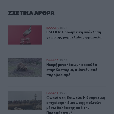
ΣΧΕΤΙΚA AΡΘΡΑ
ΕΛΓΕΚΑ: Προληπτική ανάκληση γνωστής μαρμελάδας 
ΕΛΛAΔΑ
18:21
ΕΛΓΕΚΑ: Προληπτική ανάκληση γν
ΕΛΓΕΚΑ: Προληπτική ανάκληση
γνωστής μαρμελάδας φράουλα
Νεκρή μεγαλόσωμη αρκούδα στην Καστοριά, πιθανόν 
ΕΛΛAΔΑ
18:04
Νεκρή μεγαλόσωμη αρκούδα στην Κ
Νεκρή μεγαλόσωμη αρκούδα
στην Καστοριά, πιθανόν από
πυροβολισμό
Φωτιά στη Βοιωτία: Η δραματική επιχείρηση διάσωσης
ΕΛΛAΔΑ
16:25
Φωτιά στη Βοιωτία: Η δραματική ε
Φωτιά στη Βοιωτία: Η δραματική
επιχείρηση διάσωσης πολιτών
μέσω θαλάσσης από την
Πυροσβεστική