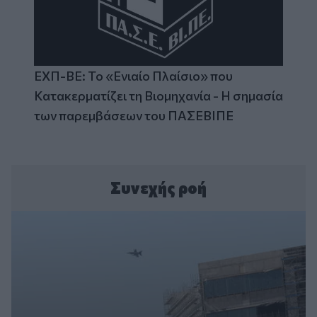
ΕΧΠ-ΒΕ: Το «Ενιαίο Πλαίσιο» που
Κατακερματίζει τη Βιομηχανία - Η σημασία
των παρεμβάσεων του ΠΑΣΕΒΙΠΕ
Συνεχής ροή