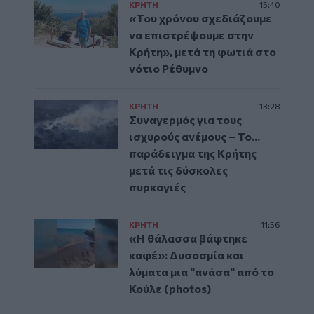
ΚΡΗΤΗ
15:40
«Του χρόνου σχεδιάζουμε
να επιστρέψουμε στην
Κρήτη», μετά τη φωτιά στο
νότιο Ρέθυμνο
ΚΡΗΤΗ
13:28
Συναγερμός για τους
ισχυρούς ανέμους – Το...
παράδειγμα της Κρήτης
μετά τις δύσκολες
πυρκαγιές
ΚΡΗΤΗ
11:56
«Η θάλασσα βάφτηκε
καφέ»: Δυσοσμία και
λύματα μια "ανάσα" από το
Κούλε (photos)