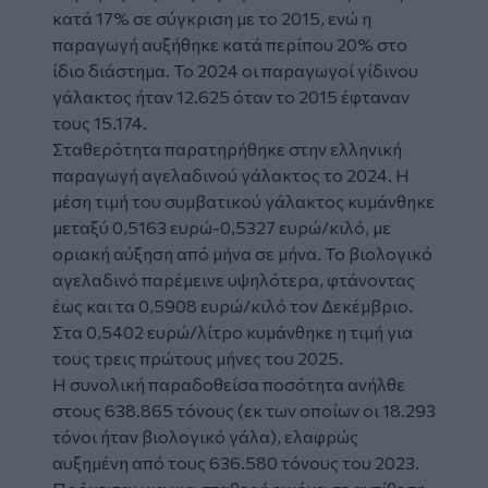
κατά 17% σε σύγκριση με το 2015, ενώ η
παραγωγή αυξήθηκε κατά περίπου 20% στο
ίδιο διάστημα. Το 2024 οι παραγωγοί γίδινου
γάλακτος ήταν 12.625 όταν το 2015 έφταναν
τους 15.174.
Σταθερότητα παρατηρήθηκε στην ελληνική
παραγωγή αγελαδινού γάλακτος το 2024. Η
μέση τιμή του συμβατικού γάλακτος κυμάνθηκε
μεταξύ 0,5163 ευρώ-0,5327 ευρώ/κιλό, με
οριακή αύξηση από μήνα σε μήνα. Το βιολογικό
αγελαδινό παρέμεινε υψηλότερα, φτάνοντας
έως και τα 0,5908 ευρώ/κιλό τον Δεκέμβριο.
Στα 0,5402 ευρώ/λίτρο κυμάνθηκε η τιμή για
τους τρεις πρώτους μήνες του 2025.
Η συνολική παραδοθείσα ποσότητα ανήλθε
στους 638.865 τόνους (εκ των οποίων οι 18.293
τόνοι ήταν βιολογικό γάλα), ελαφρώς
αυξημένη από τους 636.580 τόνους του 2023.