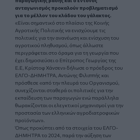
παραγωγικής βάσης και ο έντονος
ανταγωνισμός προκαλούν προβληματισμό
για το μέλλον του κλάδου του γάλακτος.
«Είναι σημαντικό στο πλαίσιο της Κοινής
Αγροτικής Πολιτικής να ενισχύουμε τις
πολιτικές για την ανανέωση και ενίσχυση του
αγροτικού πληθυσμού, όπως άλλωστε
περιγράφεται στο όραμα για τη γεωργία που
έχει δημοσιεύσει ο Επίτροπος Γεωργίας της
Ε.Ε, Κρίστοφ Χάνσεν» δήλωσε ο πρόεδρος του
ΕΛΓΟ-ΔΗΜΗΤΡΑ, Αντώνης Φιλιππής και
πρόσθεσε «από την πλευρά του Οργανισμού,
συνεχίζονται σταθερά οι πολιτικές για την
εκπαίδευση των παραγωγών ενώ παράλληλα
θωρακίζονται οι ελεγκτικοί μηχανισμοί για την
προστασία των ελληνικών αγροδιατροφικών
προϊόντων».
Όπως προκύπτει από τα στοιχεία του ΕΛΓΟ-
ΔΗΜΗΤΡΑ το 2024, παρά την αύξηση των