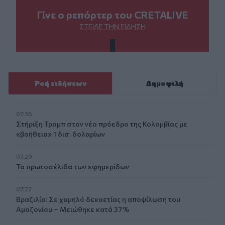
Γίνε ο ρεπόρτερ του CRETALIVE
ΣΤΕΊΛΕ ΤΗΝ ΕΊΔΗΣΗ
Ροή ειδήσεων
Δημοφιλή
07:36
Στήριξη Τραμπ στον νέο πρόεδρο της Κολομβίας με
«βοήθεια» 1 δισ. δολαρίων
07:29
Τα πρωτοσέλιδα των εφημερίδων
07:22
Βραζιλία: Σε χαμηλό δεκαετίας η αποψίλωση του
Αμαζονίου – Μειώθηκε κατά 37%