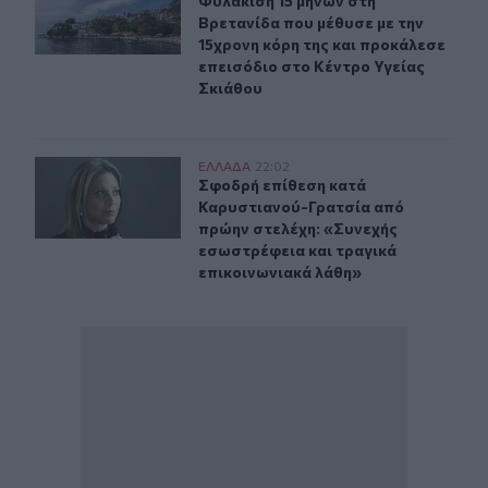
Φυλάκιση 15 μηνών στη Βρετανίδα π
Φυλάκιση 15 μηνών στη
Βρετανίδα που μέθυσε με την
15χρονη κόρη της και προκάλεσε
επεισόδιο στο Κέντρο Υγείας
Σκιάθου
Σφοδρή επίθεση κατά Καρυστιανού-Γρατσία από πρώην 
ΕΛΛAΔΑ
22:02
Σφοδρή επίθεση κατά Καρυστιανού-
Σφοδρή επίθεση κατά
Καρυστιανού-Γρατσία από
πρώην στελέχη: «Συνεχής
εσωστρέφεια και τραγικά
επικοινωνιακά λάθη»