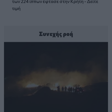
των 224 ίππων έφτασε στην Κρήτη - Δείτε
τιμή
Συνεχής ροή