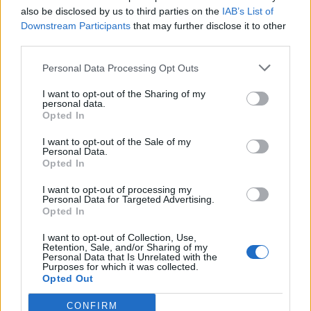
also be disclosed by us to third parties on the
IAB’s List of
23:31
Downstream Participants
that may further disclose it to other
Στενά του Ορμούζ: Οι ΗΠΑ «βλέπουν» σύντομα
third parties.
συμφωνία - «Υπάρχει πρόοδος μεταξύ Ιράν και Ομάν»
Personal Data Processing Opt Outs
ΠΕΡΙΣΣΟΤΕΡΑ
I want to opt-out of the Sharing of my
personal data.
Opted In
I want to opt-out of the Sale of my
Personal Data.
Opted In
ΣΧΕΤΙΚA AΡΘΡΑ
I want to opt-out of processing my
Personal Data for Targeted Advertising.
Opted In
Τα πρωτοσέλιδα των εφημερίδων
ΕΛΛAΔΑ
07:29
Τα πρωτοσέλιδα των εφημερίδων
Τα πρωτοσέλιδα των
I want to opt-out of Collection, Use,
Retention, Sale, and/or Sharing of my
εφημερίδων
Personal Data that Is Unrelated with the
Purposes for which it was collected.
Opted Out
CONFIRM