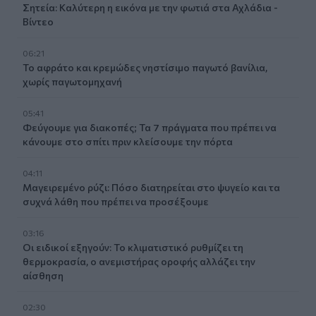
Σητεία: Καλύτερη η εικόνα με την φωτιά στα Αχλάδια -
Βίντεο
06:21
Το αφράτο και κρεμώδες νηστίσιμο παγωτό βανίλια,
χωρίς παγωτομηχανή
05:41
Φεύγουμε για διακοπές; Τα 7 πράγματα που πρέπει να
κάνουμε στο σπίτι πριν κλείσουμε την πόρτα
04:11
Μαγειρεμένο ρύζι: Πόσο διατηρείται στο ψυγείο και τα
συχνά λάθη που πρέπει να προσέξουμε
03:16
Οι ειδικοί εξηγούν: Το κλιματιστικό ρυθμίζει τη
θερμοκρασία, ο ανεμιστήρας οροφής αλλάζει την
αίσθηση
02:30