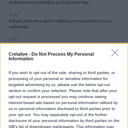
Αυξάνονται οι ενδείξεις για ζωή στον Άρη
01:30
Ειδικός λέει ποια φυτά να βάλεις στο μπαλκόνι σου το
καλοκαίρι
00:31
Βιολόγος: «Αυτό που προσελκύει τα κουνούπια δεν είναι
το γλυκό αίμα, αλλά οι χημικές ενώσεις που εκπέμπουμε»
Cretalive -
Do Not Process My Personal
Information
00:31
Σητεία: Πυρκαγιά στα Αχλάδια - Ολονύχτια μάχη με τις
If you wish to opt-out of the sale, sharing to third parties, or
φλόγες (Βίντεο)
processing of your personal or sensitive information for
targeted advertising by us, please use the below opt-out
23:55
section to confirm your selection. Please note that after your
Υπό έλεγχο η φωτιά σε ισόγειο κατάστημα στο Παλαιό
opt-out request is processed you may continue seeing
Φάληρο - Εκκενώθηκε προληπτικά πολυκατοικία
interest-based ads based on personal information utilized by
us or personal information disclosed to third parties prior to
23:38
your opt-out. You may separately opt-out of the further
Ενές Καντέρ: Ο Τούρκος πρώην σέντερ δηλώνει
disclosure of your personal information by third parties on the
υποψήφιος να παίξει στο... WNBA
IAB’s list of downstream participants. This information may