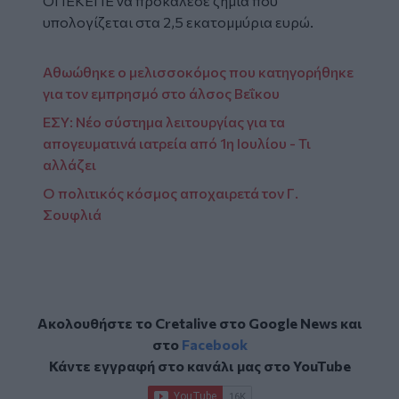
ΟΠΕΚΕΠΕ να προκάλεσε ζημία που
υπολογίζεται στα 2,5 εκατομμύρια ευρώ.
Αθωώθηκε ο μελισσοκόμος που κατηγορήθηκε
για τον εμπρησμό στο άλσος Βεΐκου
ΕΣΥ: Νέο σύστημα λειτουργίας για τα
απογευματινά ιατρεία από 1η Ιουλίου - Τι
αλλάζει
Ο πολιτικός κόσμος αποχαιρετά τον Γ.
Σουφλιά
Ακολουθήστε το Cretalive στο
Google News
και
στο
Facebook
Κάντε εγγραφή στο κανάλι μας στο
YouTube