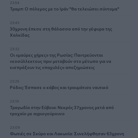
23:54
Τραμπ: Ο πόλεμος με το Ιράν "θα τελειώσει σύντομα"
23:43
30χρονη έπεσε στη θάλασσα από την γέφυρα της
Χαλκίδας
23:32
Οι «μαύρες χήρες» της Ρωσίας: Παντρεύονται
νεοσύλλεκτους πριν μεταβούν στο μέτωπο για να
εισπράξουν τις «παχυλές» αποζημιώσεις
23:25
Ρόδος: Έσπασε ο κάβος και τραυμάτισε ναυτικό
23:19
Τραγωδία στην Εύβοια: Νεκρός 37χρονος μετά από
τροχαίο με αγριογούρουνο
23:09
Φωτιές σε Σκύρο και Λακωνία: Συνελήφθησαν 63χρονη