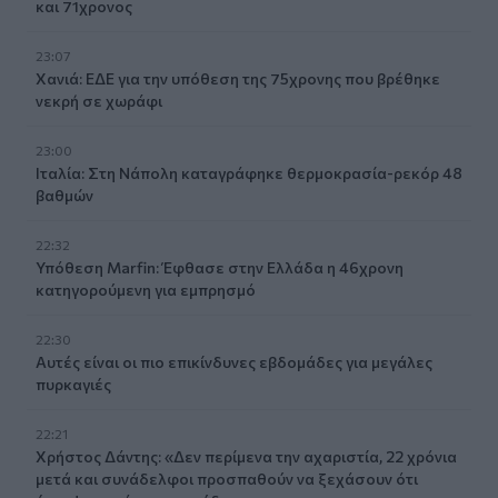
και 71χρονος
23:07
Χανιά: ΕΔΕ για την υπόθεση της 75χρονης που βρέθηκε
νεκρή σε χωράφι
23:00
Ιταλία: Στη Νάπολη καταγράφηκε θερμοκρασία-ρεκόρ 48
βαθμών
22:32
Υπόθεση Marfin: Έφθασε στην Ελλάδα η 46χρονη
κατηγορούμενη για εμπρησμό
22:30
Αυτές είναι οι πιο επικίνδυνες εβδομάδες για μεγάλες
πυρκαγιές
22:21
Χρήστος Δάντης: «Δεν περίμενα την αχαριστία, 22 χρόνια
μετά και συνάδελφοι προσπαθούν να ξεχάσουν ότι