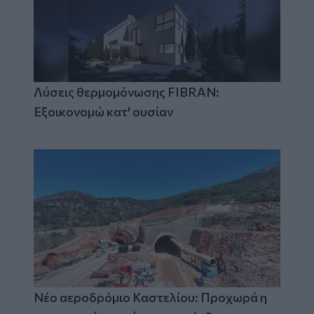
Λύσεις θερμομόνωσης FIBRAN:
Εξοικονομώ κατ' ουσίαν
Νέο αεροδρόμιο Καστελίου: Προχωρά η