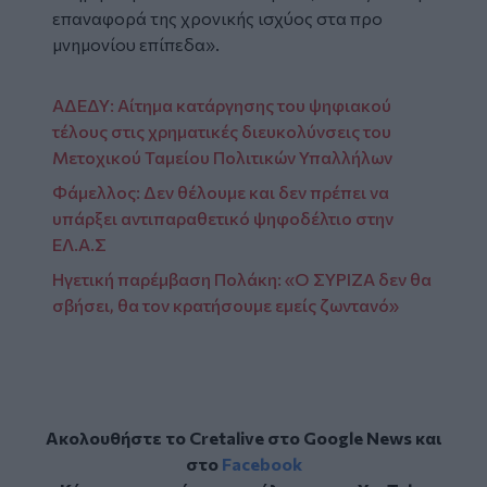
επαναφορά της χρονικής ισχύος στα προ
μνημονίου επίπεδα».
ΑΔΕΔΥ: Αίτημα κατάργησης του ψηφιακού
τέλους στις χρηματικές διευκολύνσεις του
Μετοχικού Ταμείου Πολιτικών Υπαλλήλων
Φάμελλος: Δεν θέλουμε και δεν πρέπει να
υπάρξει αντιπαραθετικό ψηφοδέλτιο στην
ΕΛ.Α.Σ
Ηγετική παρέμβαση Πολάκη: «Ο ΣΥΡΙΖΑ δεν θα
σβήσει, θα τον κρατήσουμε εμείς ζωντανό»
Ακολουθήστε το Cretalive στο
Google News
και
στο
Facebook