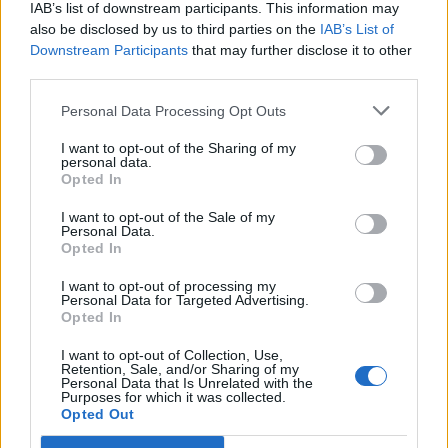
IAB’s list of downstream participants. This information may
also be disclosed by us to third parties on the
IAB’s List of
21:26
Downstream Participants
that may further disclose it to other
Αδιάκοπες οι ροές μεταναστών στην Κρήτη: Νέα
third parties.
«καραβιά» στον Τσούτσουρα - Ανάμεσά τους γυναίκες
και μικρά παιδιά
Personal Data Processing Opt Outs
I want to opt-out of the Sharing of my
21:15
personal data.
Μουσική λαϊκή βραδιά στο Πάρκο Κνωσού την
Opted In
Παρασκευή 7 Αυγούστου
I want to opt-out of the Sale of my
Personal Data.
Opted In
ΠΕΡΙΣΣΟΤΕΡΑ
I want to opt-out of processing my
Personal Data for Targeted Advertising.
Opted In
I want to opt-out of Collection, Use,
Retention, Sale, and/or Sharing of my
ΣΧΕΤΙΚA AΡΘΡΑ
Personal Data that Is Unrelated with the
Purposes for which it was collected.
Opted Out
30χρονη έπεσε στη θάλασσα από την γέφυρα της Χαλκί
ΕΛΛAΔΑ
23:43