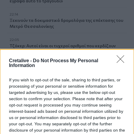
έγραψα αυτό το τραγούδι»
22:14
Ξεκινούν τα δοκιμαστικά δρομολόγια της επέκτασης του
Μετρό Θεσσαλονίκης
22:05
Τζόκερ: Αυτοί είναι οι τυχεροί αριθμοί που κερδίζουν
πάνω από 2 εκατ. ευρώ
Cretalive -
Do Not Process My Personal
21:56
Information
Συρία: Βόμβα εξερράγη σε λεωφορείο κοντά στη
Δαμασκό – Τουλάχιστον 2 νεκροί και 13 τραυματίες
If you wish to opt-out of the sale, sharing to third parties, or
processing of your personal or sensitive information for
21:43
targeted advertising by us, please use the below opt-out
Απίστευτο περιστατικό σε αγώνα μπέιζμπολ: Μπαστούνι
section to confirm your selection. Please note that after your
παίκτη εκτοξεύτηκε στις κερκίδες και τραυμάτισε θεατή
opt-out request is processed you may continue seeing
- Δείτε βίντεο
interest-based ads based on personal information utilized by
us or personal information disclosed to third parties prior to
21:30
your opt-out. You may separately opt-out of the further
Γκουτέρες: Άμεσος τερματισμός των επιθέσεων κατά
disclosure of your personal information by third parties on the
αμάχων σε Ουκρανία και Ρωσία