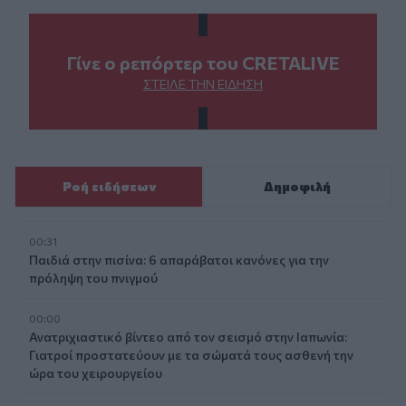
Γίνε ο ρεπόρτερ του CRETALIVE
ΣΤΕΊΛΕ ΤΗΝ ΕΊΔΗΣΗ
Ροή ειδήσεων
Δημοφιλή
00:31
Παιδιά στην πισίνα: 6 απαράβατοι κανόνες για την
πρόληψη του πνιγμού
00:00
Ανατριχιαστικό βίντεο από τον σεισμό στην Ιαπωνία:
Γιατροί προστατεύουν με τα σώματά τους ασθενή την
ώρα του χειρουργείου