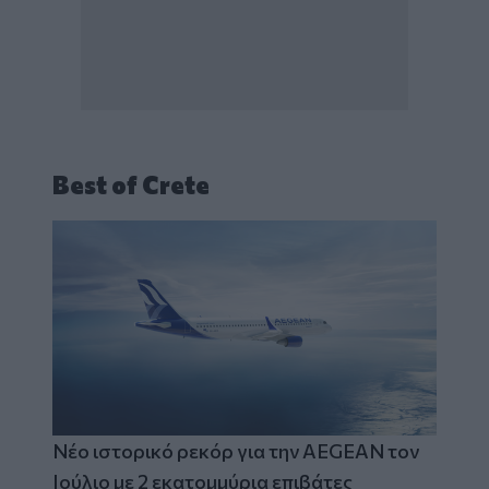
Best of Crete
Νέο ιστορικό ρεκόρ για την AEGEAN τον
Ιούλιο με 2 εκατομμύρια επιβάτες