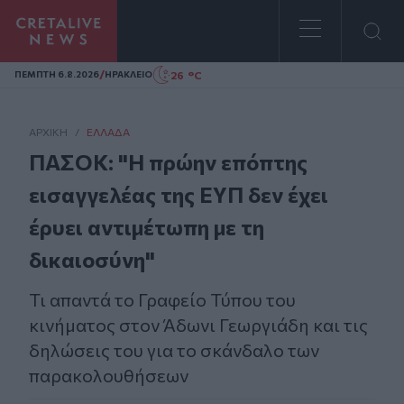
Homepage
/
26 °C
ΠΕΜΠΤΗ 6.8.2026
ΗΡΑΚΛΕΙΟ
ΑΡΧΙΚΗ
/
ΕΛΛΆΔΑ
ΠΑΣΟΚ: "Η πρώην επόπτης
εισαγγελέας της ΕΥΠ δεν έχει
έρυει αντιμέτωπη με τη
δικαιοσύνη"
Τι απαντά το Γραφείο Τύπου του
κινήματος στον Άδωνι Γεωργιάδη και τις
δηλώσεις του για το σκάνδαλο των
παρακολουθήσεων