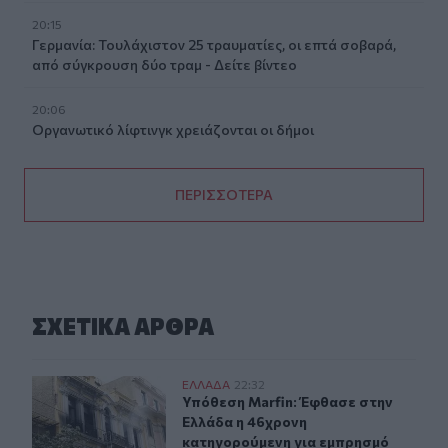
20:15
Γερμανία: Τουλάχιστον 25 τραυματίες, οι επτά σοβαρά,
από σύγκρουση δύο τραμ - Δείτε βίντεο
20:06
Οργανωτικό λίφτινγκ χρειάζονται οι δήμοι
ΠΕΡΙΣΣΟΤΕΡΑ
ΣΧΕΤΙΚA AΡΘΡΑ
Υπόθεση Marfin: Έφθασε στην Ελλάδα η 46χρονη κατηγ
ΕΛΛAΔΑ
22:32
Υπόθεση Marfin: Έφθασε στην Ελλά
Υπόθεση Marfin: Έφθασε στην
Ελλάδα η 46χρονη
κατηγορούμενη για εμπρησμό