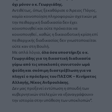
όχι μόνον ο κ. Γεωργιάδης.
Αντιθέτως, όπως ξεκαθάρισε ο Άρειος Πάγος,
καμία κοινοποίηση πληροφοριών σχετικών με
την πειθαρχική διαδικασία δεν έχει
κοινοποιηθεί και ούτε πρόκειται να
κοινοποιηθεί , καθώς η δικαιοδοτική κρίση επί
πειθαρχικής διαδικασίας δεν γνωστοποιείται
ούτε καν στη Βουλή.
Με απλά λόγια,
όλα όσα υποστήριξε ο κ.
Γεωργιάδης για τη δικαστική διαδικασία
γύρω από τις υποκλοπές συνιστούν ωμά
ψεύδη και σκόπιμη διαστρέβλωση για να
πληγεί ο πρόεδρος του ΠΑΣΟΚ – Κινήματος
Αλλαγής, Νίκος Ανδρουλάκης
.
Δεν μας προξενεί εντύπωση η σπουδή των
κυβερνητικών στελεχών να «ξαναγράψουν»
την ιστορία στην υπόθεση των υποκλοπών".