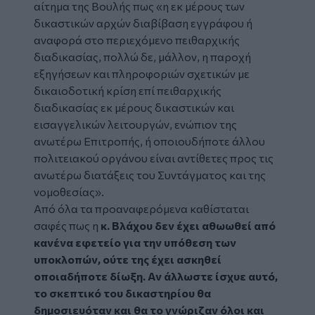
αίτημα της Βουλής πως «
η εκ μέρους των
δικαστικών αρχών διαβίβαση εγγράφου ή
αναφορά στο περιεχόμενο πειθαρχικής
διαδικασίας, πολλώ δε, μάλλον, η παροχή
εξηγήσεων και πληροφοριών σχετικών με
δικαιοδοτική κρίση επί πειθαρχικής
διαδικασίας εκ μέρους δικαστικών και
εισαγγελικών λειτουργών, ενώπιον της
ανωτέρω Επιτροπής, ή οποιουδήποτε άλλου
πολιτειακού οργάνου είναι αντίθετες προς τις
ανωτέρω διατάξεις του Συντάγματος και της
νομοθεσίας».
Από όλα τα προαναφερόμενα καθίσταται
σαφές πως η
κ. Βλάχου δεν έχει αθωωθεί από
κανένα εφετείο για την υπόθεση των
υποκλοπών, ούτε της έχει ασκηθεί
οποιαδήποτε δίωξη. Αν άλλωστε ίσχυε αυτό,
το σκεπτικό του δικαστηρίου θα
δημοσιευόταν και θα το γνώριζαν όλοι και