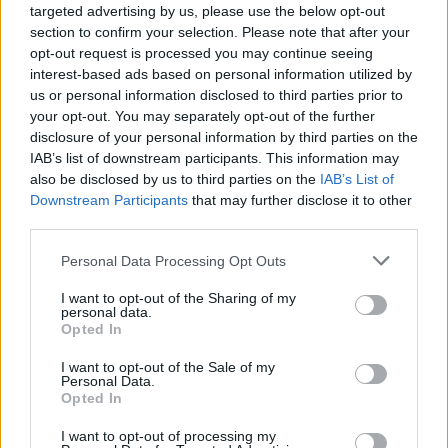
έγραψα αυτό το τραγούδι»
targeted advertising by us, please use the below opt-out
section to confirm your selection. Please note that after your
opt-out request is processed you may continue seeing
22:14
Ξεκινούν τα δοκιμαστικά δρομολόγια της επέκτασης του
interest-based ads based on personal information utilized by
Μετρό Θεσσαλονίκης
us or personal information disclosed to third parties prior to
your opt-out. You may separately opt-out of the further
disclosure of your personal information by third parties on the
22:05
Τζόκερ: Αυτοί είναι οι τυχεροί αριθμοί που κερδίζουν
IAB’s list of downstream participants. This information may
πάνω από 2 εκατ. ευρώ
also be disclosed by us to third parties on the
IAB’s List of
Downstream Participants
that may further disclose it to other
third parties.
21:56
Συρία: Βόμβα εξερράγη σε λεωφορείο κοντά στη
Personal Data Processing Opt Outs
Δαμασκό – Τουλάχιστον 2 νεκροί και 13 τραυματίες
I want to opt-out of the Sharing of my
21:43
personal data.
Απίστευτο περιστατικό σε αγώνα μπέιζμπολ: Μπαστούνι
Opted In
παίκτη εκτοξεύτηκε στις κερκίδες και τραυμάτισε θεατή
I want to opt-out of the Sale of my
- Δείτε βίντεο
Personal Data.
Opted In
21:30
Γκουτέρες: Άμεσος τερματισμός των επιθέσεων κατά
I want to opt-out of processing my