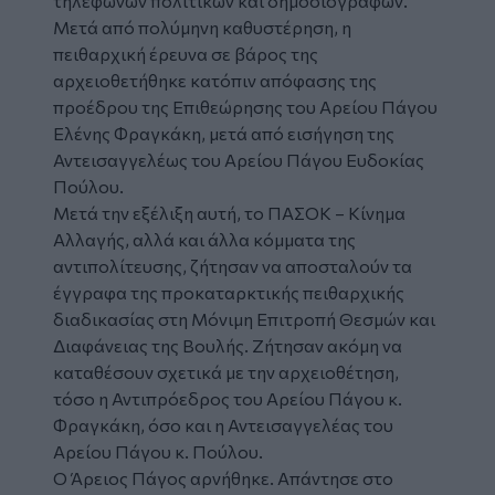
τηλεφώνων πολιτικών και δημοσιογράφων.
Μετά από πολύμηνη καθυστέρηση, η
πειθαρχική έρευνα σε βάρος της
αρχειοθετήθηκε κατόπιν απόφασης της
προέδρου της Επιθεώρησης του Αρείου Πάγου
Ελένης Φραγκάκη, μετά από εισήγηση της
Αντεισαγγελέως του Αρείου Πάγου Ευδοκίας
Πούλου.
Μετά την εξέλιξη αυτή, το ΠΑΣΟΚ – Κίνημα
Αλλαγής, αλλά και άλλα κόμματα της
αντιπολίτευσης, ζήτησαν να αποσταλούν τα
έγγραφα της προκαταρκτικής πειθαρχικής
διαδικασίας στη Μόνιμη Επιτροπή Θεσμών και
Διαφάνειας της Βουλής. Ζήτησαν ακόμη να
καταθέσουν σχετικά με την αρχειοθέτηση,
τόσο η Αντιπρόεδρος του Αρείου Πάγου κ.
Φραγκάκη, όσο και η Αντεισαγγελέας του
Αρείου Πάγου κ. Πούλου.
Ο Άρειος Πάγος αρνήθηκε. Απάντησε στο