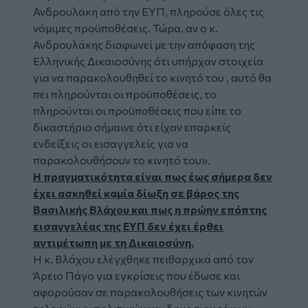
Ανδρουλάκη από την ΕΥΠ, πληρούσε όλες τις
νόμιμες προϋποθέσεις. Τώρα, αν ο κ.
Ανδρουλάκης διαφωνεί με την απόφαση της
Ελληνικής Δικαιοσύνης ότι υπήρχαν στοιχεία
για να παρακολουθηθεί το κινητό του , αυτό θα
πει πληρούνται οι προϋποθέσεις, το
πληρούνται οι προϋποθέσεις που είπε το
δικαστήριο σήμαινε ότι είχαν επαρκείς
ενδείξεις οι εισαγγελείς για να
παρακολουθήσουν το κινητό του».
Η πραγματικότητα είναι πως έως σήμερα δεν
έχει ασκηθεί καμία δίωξη σε βάρος της
Βασιλικής Βλάχου και πως η πρώην επόπτης
εισαγγελέας της ΕΥΠ δεν έχει έρθει
αντιμέτωπη με τη Δικαιοσύνη.
Η κ. Βλάχου ελέγχθηκε πειθαρχικά από τον
Άρειο Πάγο για εγκρίσεις που έδωσε και
αφορούσαν σε παρακολουθήσεις των κινητών