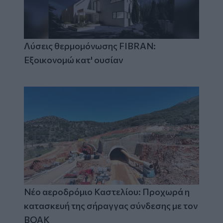
Λύσεις θερμομόνωσης FIBRAN:
Εξοικονομώ κατ' ουσίαν
Νέο αεροδρόμιο Καστελίου: Προχωρά η
κατασκευή της σήραγγας σύνδεσης με τον
ΒΟΑΚ