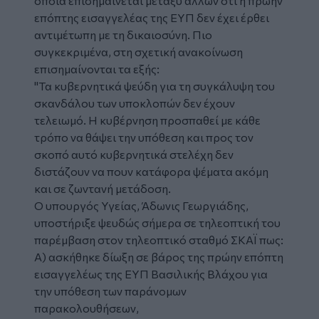
οποία επισημαίνεται μεταξύ άλλων ότι η πρώην
επόπτης εισαγγελέας της ΕΥΠ δεν έχει έρθει
αντιμέτωπη με τη δικαιοσύνη. Πιο
συγκεκριμένα, στη σχετική ανακοίνωση
επισημαίνονται τα εξής:
"Τα κυβερνητικά ψεύδη για τη συγκάλυψη του
σκανδάλου των υποκλοπών δεν έχουν
τελειωμό. Η κυβέρνηση προσπαθεί με κάθε
τρόπο να θάψει την υπόθεση και προς τον
σκοπό αυτό κυβερνητικά στελέχη δεν
διστάζουν να πουν κατάφορα ψέματα ακόμη
και σε ζωντανή μετάδοση.
Ο υπουργός Υγείας, Άδωνις Γεωργιάδης,
υποστήριξε ψευδώς σήμερα σε τηλεοπτική του
παρέμβαση στον τηλεοπτικό σταθμό ΣΚΑΪ πως:
Α) ασκήθηκε δίωξη σε βάρος της πρώην επόπτη
εισαγγελέως της ΕΥΠ Βασιλικής Βλάχου για
την υπόθεση των παράνομων
παρακολουθήσεων,