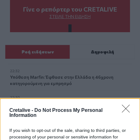
Γίνε ο ρεπόρτερ του CRETALIVE
ΣΤΕΊΛΕ ΤΗΝ ΕΊΔΗΣΗ
Ροή ειδήσεων
Δημοφιλή
22:32
Υπόθεση Marfin: Έφθασε στην Ελλάδα η 46χρονη
κατηγορούμενη για εμπρησμό
22:30
Αυτές είναι οι πιο επικίνδυνες εβδομάδες για μεγάλες
πυρκαγιές
Cretalive -
Do Not Process My Personal
Information
22:21
Χρήστος Δάντης: «Δεν περίμενα την αχαριστία, 22 χρόνια
If you wish to opt-out of the sale, sharing to third parties, or
μετά και συνάδελφοι προσπαθούν να ξεχάσουν ότι
processing of your personal or sensitive information for