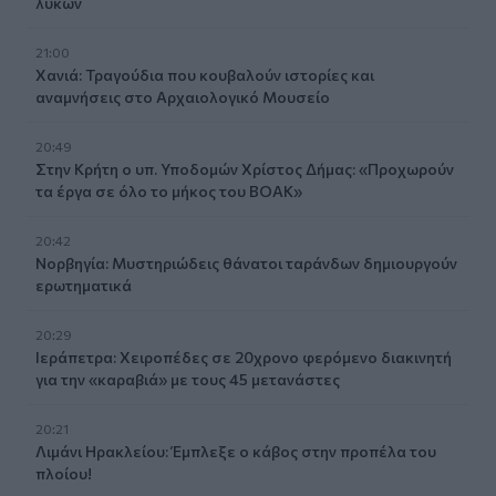
λύκων
21:00
Χανιά: Τραγούδια που κουβαλούν ιστορίες και
αναμνήσεις στο Αρχαιολογικό Μουσείο
20:49
Στην Κρήτη ο υπ. Υποδομών Χρίστος Δήμας: «Προχωρούν
τα έργα σε όλο το μήκος του ΒΟΑΚ»
20:42
Νορβηγία: Μυστηριώδεις θάνατοι ταράνδων δημιουργούν
ερωτηματικά
20:29
Ιεράπετρα: Χειροπέδες σε 20χρονο φερόμενο διακινητή
για την «καραβιά» με τους 45 μετανάστες
20:21
Λιμάνι Ηρακλείου: Έμπλεξε ο κάβος στην προπέλα του
πλοίου!