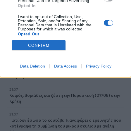
Personal Data for Targeted Advertising.
αμάχων σε Ουκρανία και Ρωσία
Opted In
21:26
I want to opt-out of Collection, Use,
Αδιάκοπες οι ροές μεταναστών στην Κρήτη: Νέα
Retention, Sale, and/or Sharing of my
Personal Data that Is Unrelated with the
«καραβιά» στον Τσούτσουρα
Purposes for which it was collected.
Opted Out
21:15
Μουσική λαϊκή βραδιά στο Πάρκο Κνωσού την
CONFIRM
Παρασκευή 7 Αυγούστου
21:14
Data Deletion
Data Access
Privacy Policy
ΟΦΗ: Μεγάλο προβάδισμα πρόκρισης για την ΤΣΣΚΑ
Σόφιας
21:07
Καιρός: Βοριάδες και ζέστη την Παρασκευή (07/08) στην
Κρήτη
21:07
Γιατί δεν έσωσα το κουτάβι: Τι αναφέρει ο ερευνητής που
κατέγραφε τη συμβίωση του μικρού σκυλιού με αγέλη