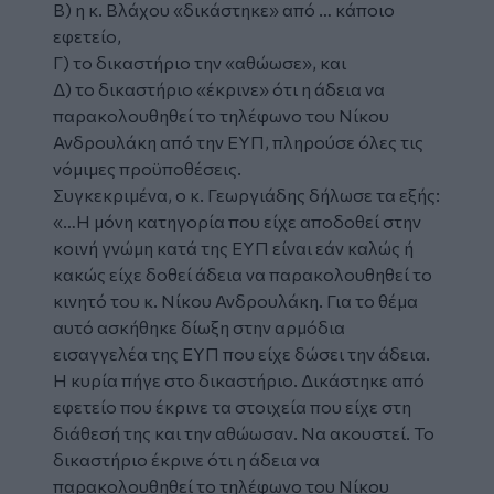
Β) η κ. Βλάχου «δικάστηκε» από … κάποιο
εφετείο,
Γ) το δικαστήριο την «αθώωσε», και
Δ) το δικαστήριο «έκρινε» ότι η άδεια να
παρακολουθηθεί το τηλέφωνο του Νίκου
Ανδρουλάκη από την ΕΥΠ, πληρούσε όλες τις
νόμιμες προϋποθέσεις.
Συγκεκριμένα, ο κ. Γεωργιάδης δήλωσε τα εξής:
«…Η μόνη κατηγορία που είχε αποδοθεί στην
κοινή γνώμη κατά της ΕΥΠ είναι εάν καλώς ή
κακώς είχε δοθεί άδεια να παρακολουθηθεί το
κινητό του κ. Νίκου Ανδρουλάκη. Για το θέμα
αυτό ασκήθηκε δίωξη στην αρμόδια
εισαγγελέα της ΕΥΠ που είχε δώσει την άδεια.
Η κυρία πήγε στο δικαστήριο. Δικάστηκε από
εφετείο που έκρινε τα στοιχεία που είχε στη
διάθεσή της και την αθώωσαν. Να ακουστεί. Το
δικαστήριο έκρινε ότι η άδεια να
παρακολουθηθεί το τηλέφωνο του Νίκου