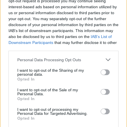
opt-out request is processed you may continue seeing
23:39
interest-based ads based on personal information utilized by
Νέα έρευνα: Οι γυναίκες με δύο έως τρία παιδιά γερνούν
us or personal information disclosed to third parties prior to
πιο αργά
your opt-out. You may separately opt-out of the further
disclosure of your personal information by third parties on the
23:31
IAB’s list of downstream participants. This information may
Ολική έκλειψη ηλίου: Στις 12 Αυγούστου θα σκοτεινιάσει
also be disclosed by us to third parties on the
IAB’s List of
η μισή Ευρώπη
Downstream Participants
that may further disclose it to other
third parties.
23:21
Τουρισμός: Με θετικό πρόσημο έως τώρα, παρά τα
Personal Data Processing Opt Outs
σκαμπανεβάσματα, η χρονιά
I want to opt-out of the Sharing of my
personal data.
23:15
Opted In
Ιταλία-Ισπανία: Κλιμακώνεται η σύγκρουση για τη
Συνθήκη Σένγκεν
I want to opt-out of the Sale of my
Personal Data.
Opted In
23:09
Σοβαρό τροχαίο στο Λαγονήσι: Αυτοκίνητο
I want to opt-out of processing my
συγκρούστηκε με μηχανή αστυνομικών της ΔΙΑΣ - Δείτε
Personal Data for Targeted Advertising.
βίντεο
Opted In