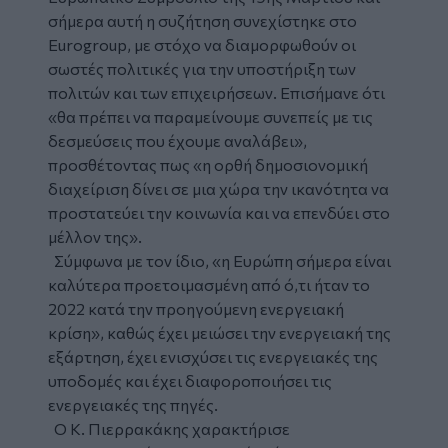
σήμερα αυτή η συζήτηση συνεχίστηκε στο
Eurogroup, με στόχο να διαμορφωθούν οι
σωστές πολιτικές για την υποστήριξη των
πολιτών και των επιχειρήσεων. Επισήμανε ότι
«θα πρέπει να παραμείνουμε συνεπείς με τις
δεσμεύσεις που έχουμε αναλάβει»,
προσθέτοντας πως «η ορθή δημοσιονομική
διαχείριση δίνει σε μια χώρα την ικανότητα να
προστατεύει την κοινωνία και να επενδύει στο
μέλλον της».
Σύμφωνα με τον ίδιο, «η Ευρώπη σήμερα είναι
καλύτερα προετοιμασμένη από ό,τι ήταν το
2022 κατά την προηγούμενη ενεργειακή
κρίση», καθώς έχει μειώσει την ενεργειακή της
εξάρτηση, έχει ενισχύσει τις ενεργειακές της
υποδομές και έχει διαφοροποιήσει τις
ενεργειακές της πηγές.
Ο Κ. Πιερρακάκης χαρακτήρισε