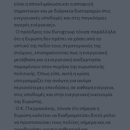
είναι η αποκλιμάκωση και η αποφυγή
σημαντικών και με διάρκεια διαταραχών στις
ενεργειακές υποδομές και στις παγκόσμιες
αγορές ενέργειας».
Ο πρόεδρος του Eurogroup τόνισε παράλληλα
ότι η Ευρώπη δεν πρέπει να χάσει από το
οπτικό της πεδίο τους στρατηγικούς της
στόχους, επισημαίνοντας πως η ενεργειακή
μετάβαση και η ενεργειακή ανεξαρτησία
παραμένουν στον πυρήνα της ευρωπαϊκής
πολιτικής. Όπως είπε, αυτή η κρίση
υπογραμμίζει την ανάγκη για ακόμα
περισσότερες επενδύσεις σε καθαρή ενέργεια,
στις υποδομές και στην ενεργειακή οικονομία
της Ευρώπης.
Ο Κ. Πιερρακάκης, τόνισε ότι σήμερα η
Ευρώπη καλείται να διαδραματίσει διττό ρόλο:
να προστατεύσει τους πολίτες σήμερα και να
οικοδομήσει μια πιο ανθεκτική και