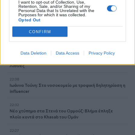
I want to opt-out of Collection, Use,
22:59
Retention, Sale, and/or Sharing of my
Νέα πρόκληση Φιντάν: «Η σταθερότητα στην Κύπρο
Personal Data that Is Unrelated with the
οφείλεται στην παρουσία Τούρκων στρατιωτών»
Purposes for which it was collected.
Opted Out
22:53
CONFIRM
Διακινούσαν ναρκωτικά στην Πανεπιστημιούπολη του
Ζωγράφου
Data Deletion
Data Access
Privacy Policy
22:45
Σητεία: Ένα τσιγάρο παραλίγο να βάλει φωτιά στις
Λιθίνες
22:38
Ιωάννα Τούνη: Στο νοσοκομείο με τροφική δηλητηρίαση η
influencer
22:32
Νέο χτύπημα στα Στενά του Ορμούζ: Βλήμα έπληξε
πλοίο κοντά στο Khasab του Ομάν
22:27