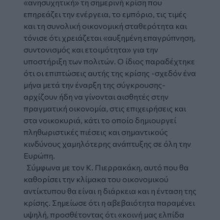
«ανησυχητική» τη σημερινή κρίση που
επηρεάζει την ενέργεια, το εμπόριο, τις τιμές
και τη συνολική οικονομική σταθερότητα και
τόνισε ότι χρειάζεται «αυξημένη επαγρύπνηση,
συντονισμός και ετοιμότητα» για την
υποστήριξη των πολιτών. Ο ίδιος παραδέχτηκε
ότι οι επιπτώσεις αυτής της κρίσης -σχεδόν ένα
μήνα μετά την έναρξη της σύγκρουσης-
αρχίζουν ήδη να γίνονται αισθητές στην
πραγματική οικονομία, στις επιχειρήσεις και
στα νοικοκυριά, κάτι το οποίο δημιουργεί
πληθωριστικές πιέσεις και σημαντικούς
κινδύνους χαμηλότερης ανάπτυξης σε όλη την
Ευρώπη.
Σύμφωνα με τον Κ. Πιερρακάκη, αυτό που θα
καθορίσει την κλίμακα του οικονομικού
αντίκτυπου θα είναι η διάρκεια και η ένταση της
κρίσης. Σημείωσε ότι η αβεβαιότητα παραμένει
υψηλή, προσθέτοντας ότι «κοινή μας ελπίδα