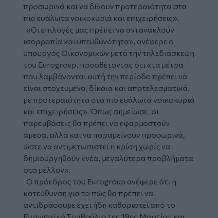
προσωρινά και να δίνουν προτεραιότητα στα
πιο ευάλωτα νοικοκυριά και επιχειρήσεις».
«Οι επιλογές μας πρέπει να αντανακλούν
ισορροπία και υπευθυνότητα», ανέφερε ο
υπουργός Οικονομικών μετά την τηλεδιάσκεψη
του Eurogroup, προσθέτοντας ότι «τα μέτρα
που λαμβάνονται αυτή την περίοδο πρέπει να
είναι στοχευμένα, δίκαια και αποτελεσματικά,
με προτεραιότητα στα πιο ευάλωτα νοικοκυριά
και επιχειρήσεις». Όπως σημείωσε, οι
παρεμβάσεις θα πρέπει να εφαρμοστούν
άμεσα, αλλά και να παραμείνουν προσωρινά,
ώστε να αντιμετωπιστεί η κρίση χωρίς να
δημιουργηθούν «νέα, μεγαλύτερα προβλήματα
στο μέλλον».
Ο πρόεδρος του Eurogroup ανέφερε ότι η
κατεύθυνση για το πώς θα πρέπει να
αντιδράσουμε έχει ήδη καθοριστεί από το
Ευρωπαϊκό Συμβούλιο της 19ης Μαρτίου και