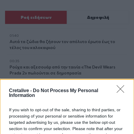
Ροή ειδήσεων
Δημοφιλή
01:40
Αυτά τα ζώδια θα ζήσουν τον απόλυτο έρωτα έως το
τέλος του καλοκαιριού
00:35
Ρούχα και αξεσουάρ από την ταινία «The Devil Wears
Prada 2» πωλούνται σε δημοπρασία
23:59
Cretalive -
Do Not Process My Personal
Γερμανία: Drones εθεάθησαν πάνω από στρατιωτική
Information
βάση
If you wish to opt-out of the sale, sharing to third parties, or
23:47
processing of your personal or sensitive information for
Χαμός στη Βουλή του Κοσόβου: Βουλευτής πέταξε αυγά
targeted advertising by us, please use the below opt-out
στον πρωθυπουργό - Δείτε βίντεο
section to confirm your selection. Please note that after your