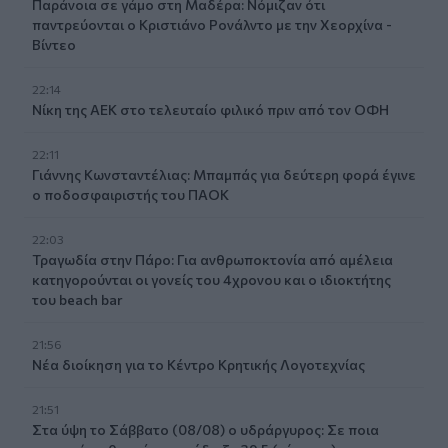
Παράνοια σε γάμο στη Μαδέρα: Νόμιζαν ότι
παντρεύονται ο Κριστιάνο Ρονάλντο με την Χεορχίνα -
Βίντεο
22:14
Nίκη της ΑΕΚ στο τελευταίο φιλικό πριν από τον ΟΦΗ
22:11
Γιάννης Κωνσταντέλιας: Μπαμπάς για δεύτερη φορά έγινε
ο ποδοσφαιριστής του ΠΑΟΚ
22:03
Τραγωδία στην Πάρο: Για ανθρωποκτονία από αμέλεια
κατηγορούνται οι γονείς του 4χρονου και ο ιδιοκτήτης
του beach bar
21:56
Νέα διοίκηση για το Κέντρο Κρητικής Λογοτεχνίας
21:51
Στα ύψη το Σάββατο (08/08) ο υδράργυρος: Σε ποια