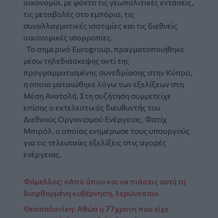
οικονομία, με φόντο τις γεωπολιτικές εντάσεις,
τις μεταβολές στο εμπόριο, τις
συναλλαγματικές ισοτιμίες και τις διεθνείς
οικονομικές ισορροπίες.
Το σημερινό Eurogroup, πραγματοποιήθηκε
μέσω τηλεδιάσκεψης αντί της
προγραμματισμένης συνεδρίασης στην Κύπρο,
η οποία ματαιώθηκε λόγω των εξελίξεων στη
Μέση Ανατολή. Στη συζήτηση συμμετείχε
επίσης ο εκτελεστικός διευθυντής του
Διεθνούς Οργανισμού Ενέργειας, Φατίχ
Μπιρόλ, ο οποίος ενημέρωσε τους υπουργούς
για τις τελευταίες εξελίξεις στις αγορές
ενέργειας.
Φάμελλος: «Από όπου και να πιάσεις αυτή τη
διεφθαρμένη κυβέρνηση, λερώνεσαι»
Θεσσαλονίκη: Αθώα η 77χρονη που είχε