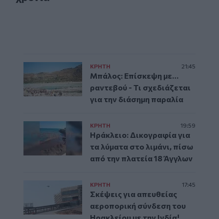
ΚΡΗΤΗ
21:45
Μπάλος: Επίσκεψη με…
ραντεβού - Τι σχεδιάζεται
για την διάσημη παραλία
ΚΡΗΤΗ
19:59
Ηράκλειο: Δικογραφία για
τα λύματα στο λιμάνι, πίσω
από την πλατεία 18 Άγγλων
ΚΡΗΤΗ
17:45
Σκέψεις για απευθείας
αεροπορική σύνδεση του
Ηρακλείου με την Ινδία!