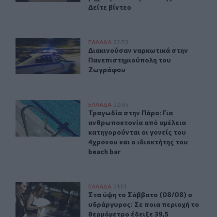
Δείτε βίντεο
Διακινούσαν ναρκωτικά στην Πανεπιστημιούπολη του
ΕΛΛAΔΑ
22:53
Διακινούσαν ναρκωτικά στην Πανε
Διακινούσαν ναρκωτικά στην
Πανεπιστημιούπολη του
Ζωγράφου
Τραγωδία στην Πάρο: Για ανθρωποκτονία από αμέλεια κα
ΕΛΛAΔΑ
22:03
Τραγωδία στην Πάρο: Για ανθρωποκτ
Τραγωδία στην Πάρο: Για
ανθρωποκτονία από αμέλεια
κατηγορούνται οι γονείς του
4χρονου και ο ιδιοκτήτης του
beach bar
Στα ύψη το Σάββατο (08/08) ο υδράργυρος: Σε ποια περ
ΕΛΛAΔΑ
21:51
Στα ύψη το Σάββατο (08/08) ο υδρά
Στα ύψη το Σάββατο (08/08) ο
υδράργυρος: Σε ποια περιοχή το
θερμόμετρο έδειξε 39,5