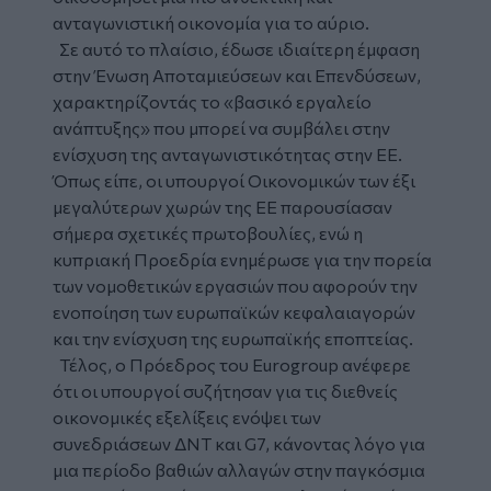
ανταγωνιστική οικονομία για το αύριο.
Σε αυτό το πλαίσιο, έδωσε ιδιαίτερη έμφαση
στην Ένωση Αποταμιεύσεων και Επενδύσεων,
χαρακτηρίζοντάς το «βασικό εργαλείο
ανάπτυξης» που μπορεί να συμβάλει στην
ενίσχυση της ανταγωνιστικότητας στην ΕΕ.
Όπως είπε, οι υπουργοί Οικονομικών των έξι
μεγαλύτερων χωρών της ΕΕ παρουσίασαν
σήμερα σχετικές πρωτοβουλίες, ενώ η
κυπριακή Προεδρία ενημέρωσε για την πορεία
των νομοθετικών εργασιών που αφορούν την
ενοποίηση των ευρωπαϊκών κεφαλαιαγορών
και την ενίσχυση της ευρωπαϊκής εποπτείας.
Τέλος, ο Πρόεδρος του Eurogroup ανέφερε
ότι οι υπουργοί συζήτησαν για τις διεθνείς
οικονομικές εξελίξεις ενόψει των
συνεδριάσεων ΔΝΤ και G7, κάνοντας λόγο για
μια περίοδο βαθιών αλλαγών στην παγκόσμια