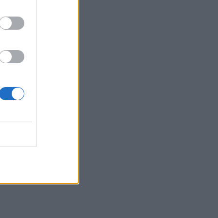
για βιασμό
13:25
«Kinda chic»: Ποιο είναι το νέο τρεντ της
Gen Z που έχει κατακλύσει τα Social
Media
13:17
Λουτράκι: Νεκρός δίπλα σε κάδο
σκουπιδιών εντοπίστηκε ηλικιωμένος
13:08
«Χρυσές» διακοπές στην Ελλάδα: Το
προφίλ των τουριστών και οι βίλες των
168.000€ την εβδομάδα
12:54
Ισπανία: Οι αρμόδιες αρχές έλεγξαν
περίπου 200 αφίξεις ταξιδιωτών από
την Ιταλία