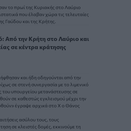
σαν το πρωί της Κυριακής στο Λαύριο
ριστατικά που έλαβαν χώρα τις τελευταίες
ης Γαύδου και της Κρήτης.
 την Κρήτη στο Λαύριο και από εκεί απευθείας σε κέντρα κ
: Από την Κρήτη στο Λαύριο και
είας σε κέντρα κράτησης
ήφθησαν και ήδη οδηγούνται από την
ίχως σε στενή συνεργασία με το λιμενικό
ς του υπουργείου μετανάστευσης σε
ηθούν σε καθεστώς εγκλεισμού μέχρι την
φθούν» έγραψε αρχικά στο X ο Θάνος
αιτήσεις ασύλου τους, τους
ηση σε κλειστές δομές, εκκινούμε τη