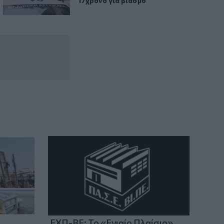
17χρονο για βιασμό
ΕΧΠ-ΒΕ: Το «Ενιαίο Πλαίσιο»