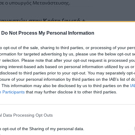
σε ο υπουργός Μετανάστευσης.
στών στην Κρήτη (φωτό + video)
εταναστών στην Κρήτη (φωτό +
-
Do Not Process My Personal Information
to opt-out of the sale, sharing to third parties, or processing of your per
formation for targeted advertising by us, please use the below opt-out s
r selection. Please note that after your opt-out request is processed y
από την
Κρήτη
eing interest-based ads based on personal information utilized by us or
disclosed to third parties prior to your opt-out. You may separately opt-
losure of your personal information by third parties on the IAB’s list of
. This information may also be disclosed by us to third parties on the
IA
Participants
that may further disclose it to other third parties.
σα πολυκατοικίας στην Καλαμάτα
υόμενοι ισχυρισμοί και κρίσιμες
l Data Processing Opt Outs
dsWallet, οι επενδύσεις στην Παιδεία
o opt-out of the Sharing of my personal data.