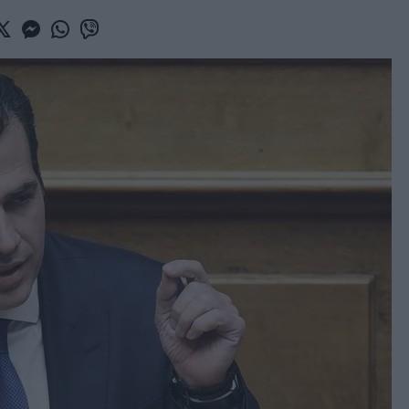
book
witter
Messenger
Whatsapp
Viber