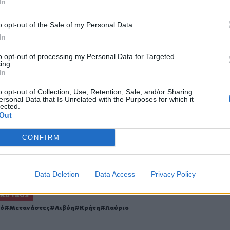
In
o opt-out of the Sale of my Personal Data.
In
to opt-out of processing my Personal Data for Targeted
ο
Google News
και στο
Facebook
ing.
In
κανάλι μας στο
YouTube
o opt-out of Collection, Use, Retention, Sale, and/or Sharing
ersonal Data that Is Unrelated with the Purposes for which it
lected.
Out
CONFIRM
Data Deletion
Data Access
Privacy Policy
ΙΚΆ TAGS
κό
Μετανάστες
Λιβύη
Κρήτη
Λαύριο