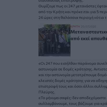
διαδικασίας επιστροφής.
Θυμίζομε πως
οι 247 μετανάστες έφτα
από την Κρήτη
και πρόκειται για 5 πε
24 ώρες στη θαλάσσια περιοχή νότια τ
Μεταναστευτικό: Από
ΚΡΗΤΗ
20.07.2025
Μεταναστευτικό
από εκεί απευθ
«Οι 247 που εισήλθαν παράνομα συνελ
αστυνομία σε δομές κράτησης. Αντιστο
και την αστυνομία μετατρέπουμε δομέ
κλειστές δομές κράτησης για να οδηγ
επιστροφή τους και όσοι άλλοι συλλη
Πλεύρης.
«Το μήνυμα σαφές: δεν αποδεχόμαστε 
συλλαμβάνουμε, τους βάζουμε για κράτ