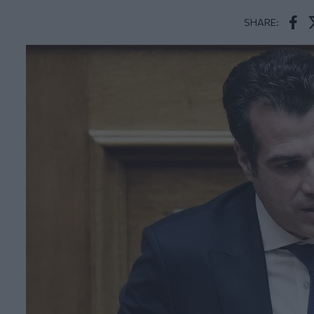
SHARE:
Face
T