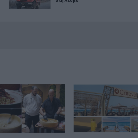
στη Λέσβο