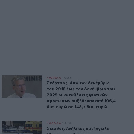
12:54
Κρήτη: Ριπές ανέμου έως 110 χλμ την
ώρα - Παραμένει ο "κόκκινος"
συναγερμός
θηκαν εναέρια μέσα
Σκέρτσος: Από τον Δεκέμβριο του 2018 έως τον Δεκέμβριο 
ΕΛΛAΔΑ
15:03
α
φλίου - Κινητοποιήθηκαν εναέρια μέσα
Σκέρτσος: Από τον Δεκέμβριο του 2018
Σκέρτσος: Από τον Δεκέμβριο
του 2018 έως τον Δεκέμβριο του
2025 οι καταθέσεις φυσικών
προσώπων αυξήθηκαν από 106,4
δισ. ευρώ σε 148,7 δισ. ευρώ
Σκιάθος: Ανήλικος κατήγγειλε 17χρονο για βιασμό
ΕΛΛAΔΑ
13:38
 Λέσβο
Σκιάθος: Ανήλικος κατήγγειλε 17χρονο
Σκιάθος: Ανήλικος κατήγγειλε