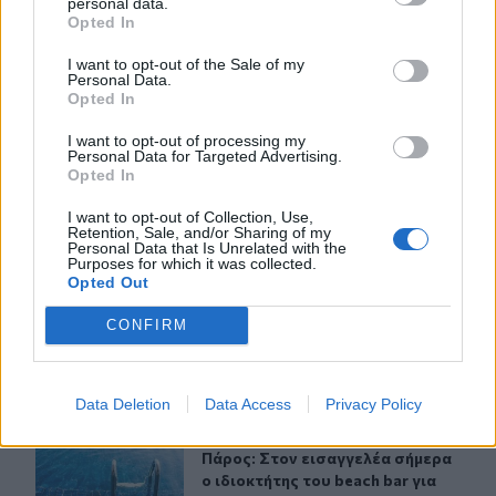
personal data.
Opted In
I want to opt-out of the Sale of my
Personal Data.
ΣΧΕΤΙΚA AΡΘΡΑ
Opted In
I want to opt-out of processing my
Personal Data for Targeted Advertising.
Κάρπαθος: Παλιά πυρομαχικά εντοπίστηκαν στο Αρδάν
ΕΛΛAΔΑ
11:12
Κάρπαθος: Παλιά πυρομαχικά εντο
Κάρπαθος: Παλιά πυρομαχικά
Opted In
εντοπίστηκαν στο Αρδάνι
I want to opt-out of Collection, Use,
Retention, Sale, and/or Sharing of my
Personal Data that Is Unrelated with the
Purposes for which it was collected.
Opted Out
Χαλκιδική: Οριοθετήθηκε άμεσα πυρκαγιά στα Πυργαδί
ΕΛΛAΔΑ
10:42
Χαλκιδική: Οριοθετήθηκε άμεσα πυ
Χαλκιδική: Οριοθετήθηκε άμεσα
CONFIRM
πυρκαγιά στα Πυργαδίκια
Data Deletion
Data Access
Privacy Policy
Πάρος: Στον εισαγγελέα σήμερα ο ιδιοκτήτης του beach
ΕΛΛAΔΑ
10:10
Πάρος: Στον εισαγγελέα σήμερα ο ι
Πάρος: Στον εισαγγελέα σήμερα
ο ιδιοκτήτης του beach bar για