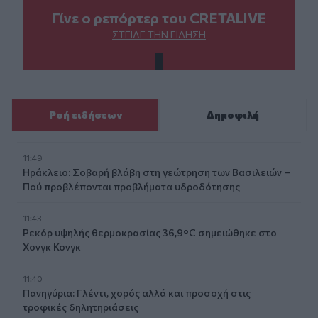
Γίνε ο ρεπόρτερ του CRETALIVE
ΣΤΕΊΛΕ ΤΗΝ ΕΊΔΗΣΗ
Ροή ειδήσεων
Δημοφιλή
11:49
Ηράκλειο: Σοβαρή βλάβη στη γεώτρηση των Βασιλειών –
Πού προβλέπονται προβλήματα υδροδότησης
11:43
Ρεκόρ υψηλής θερμοκρασίας 36,9°C σημειώθηκε στο
Χονγκ Κονγκ
11:40
Πανηγύρια: Γλέντι, χορός αλλά και προσοχή στις
τροφικές δηλητηριάσεις