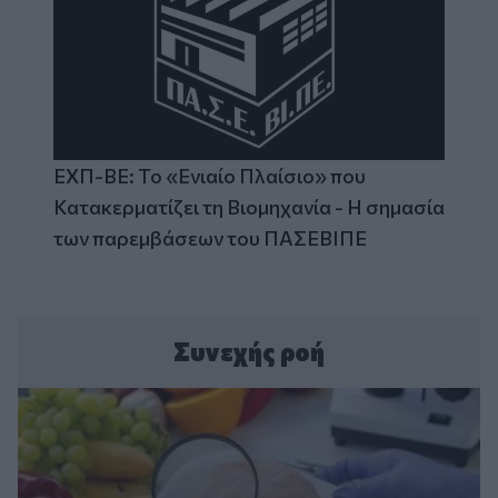
ΕΧΠ-ΒΕ: Το «Ενιαίο Πλαίσιο» που
Κατακερματίζει τη Βιομηχανία - Η σημασία
των παρεμβάσεων του ΠΑΣΕΒΙΠΕ
Συνεχής ροή