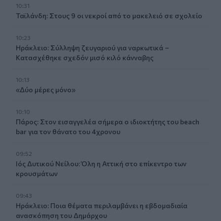
10:31
Ταϊλάνδη: Στους 9 οι νεκροί από το μακελειό σε σχολείο
10:23
Ηράκλειο: Σύλληψη ζευγαριού για ναρκωτικά –
Κατασχέθηκε σχεδόν μισό κιλό κάνναβης
10:13
«Δύο μέρες μόνο»
10:10
Πάρος: Στον εισαγγελέα σήμερα ο ιδιοκτήτης του beach
bar για τον θάνατο του 4χρονου
09:52
Ιός Δυτικού Νείλου: Όλη η Αττική στο επίκεντρο των
κρουσμάτων
09:43
Ηράκλειο: Ποια θέματα περιλαμβάνει η εβδομαδιαία
ανασκόπηση του Δημάρχου