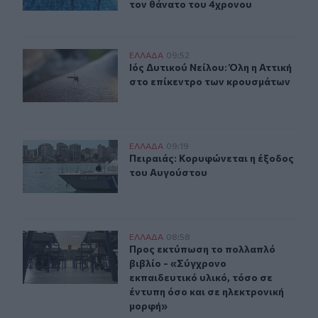
τον θάνατο του 4χρονου
Ιός Δυτικού Νείλου: Όλη η Αττική στο επίκεντρο των κ
ΕΛΛAΔΑ
09:52
Ιός Δυτικού Νείλου: Όλη η Αττική 
Ιός Δυτικού Νείλου: Όλη η Αττική
στο επίκεντρο των κρουσμάτων
Πειραιάς: Κορυφώνεται η έξοδος του Αυγούστου
ΕΛΛAΔΑ
09:19
Πειραιάς: Κορυφώνεται η έξοδος τ
Πειραιάς: Κορυφώνεται η έξοδος
του Αυγούστου
Προς εκτύπωση το πολλαπλό βιβλίο - «Σύγχρονο εκπαιδ
ΕΛΛAΔΑ
08:58
Προς εκτύπωση το πολλαπλό βιβλίο 
Προς εκτύπωση το πολλαπλό
βιβλίο - «Σύγχρονο
εκπαιδευτικό υλικό, τόσο σε
έντυπη όσο και σε ηλεκτρονική
μορφή»