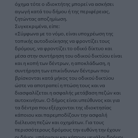
όχημα τότε ο ιδιοκτήτης μπορεί να ασκήσει
αγωγή κατά του δήμου ή της περιφέρειας,
ζητώντας αποζημίωση.
Συγκεκριμένα, είπε:
«Σύμφωνα με το νόμο, είναι υποχρέωση της
τοπικής αυτοδιοίκησης να φροντίζει τους
δρόμους, να φροντίζει το οδικό δίκτυο και
μέσα στην συντήρηση του οδικού δικτύου είναι
και η κοπή των δέντρων, η αποκλάδωση, η
συντήρηση των επικίνδυνων δέντρων που
βρίσκονται κατά μήκος του οδικού δικτύου
ώστε να αποτραπεί η πτώση τους και να
διασφαλίζεται η ασφαλής μετάβαση πεζών και
αυτοκινήτων. Ο δήμος είναι υπεύθυνος και για
τα δέντρα που εξέρχονται της ιδιοκτησίας
κάποιου και παρεμποδίζουν την ασφαλή
διέλευση πεζών και οχημάτων. Για τους
περισσότερους δρόμους την ευθύνη την έχουν
οι δήμοι, υπάρχουν και κάποιοι μεγάλοι δρόμοι