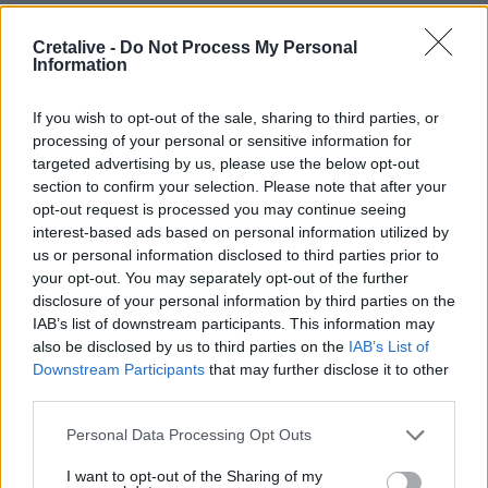
09:41
Cretalive -
Do Not Process My Personal
Γερμανία: Νέα έρευνα για την άμυνα απέναντι στα drones
Information
09:35
If you wish to opt-out of the sale, sharing to third parties, or
Γαμήλιος τουρισμός: Στην Κρήτη από όλες τις ηπείρους,
processing of your personal or sensitive information for
για τον γάμο των ονείρων τους!
targeted advertising by us, please use the below opt-out
section to confirm your selection. Please note that after your
09:29
opt-out request is processed you may continue seeing
Κασσάνοι: Όλα έτοιμα για την Γιορτή Κρεμμυδιού
interest-based ads based on personal information utilized by
us or personal information disclosed to third parties prior to
09:24
your opt-out. You may separately opt-out of the further
Επιστρέφει το Φεστιβάλ Μουσικής Δωματίου Χανίων
disclosure of your personal information by third parties on the
IAB’s list of downstream participants. This information may
09:19
also be disclosed by us to third parties on the
IAB’s List of
Πειραιάς: Κορυφώνεται η έξοδος του Αυγούστου
Downstream Participants
that may further disclose it to other
third parties.
ΠΕΡΙΣΣΟΤΕΡΑ
Personal Data Processing Opt Outs
I want to opt-out of the Sharing of my