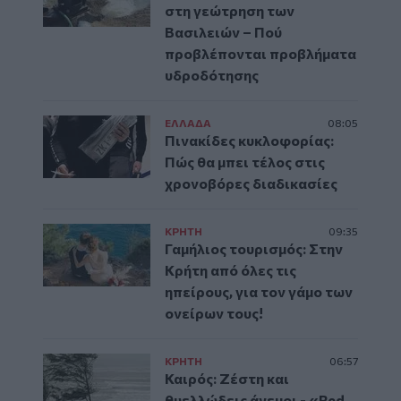
στη γεώτρηση των
Βασιλειών – Πού
προβλέπονται προβλήματα
υδροδότησης
ΕΛΛAΔΑ
08:05
Πινακίδες κυκλοφορίας:
Πώς θα μπει τέλος στις
χρονοβόρες διαδικασίες
ΚΡΗΤΗ
09:35
Γαμήλιος τουρισμός: Στην
Κρήτη από όλες τις
ηπείρους, για τον γάμο των
ονείρων τους!
ΚΡΗΤΗ
06:57
Καιρός: Ζέστη και
θυελλώδεις άνεμοι - «Red