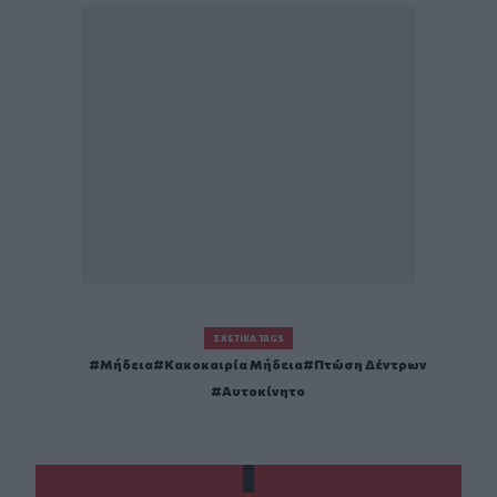
ΣΧΕΤΙΚΆ TAGS
Μήδεια
Κακοκαιρία Μήδεια
Πτώση Δέντρων
Αυτοκίνητο