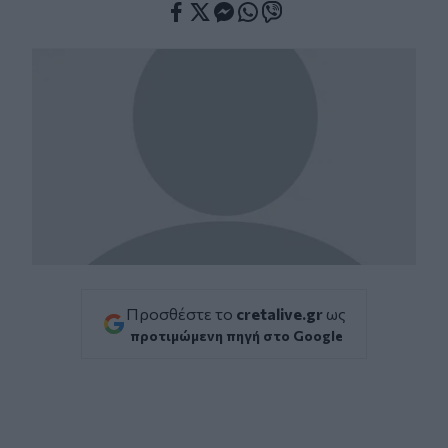
Facebook
Twitter
Messenger
Whatsapp
Viber
Προσθέστε το
cretalive.gr
ως
προτιμώμενη πηγή στο Google