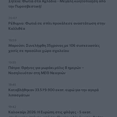
Σητεία: Φωτιά στα Αχλάδια - Μεγάλη κινητοποίηση από
την Πυροσβεστική!
20:07
Ρέθυμνο: Φωτιά σε σπίτι προκάλεσε αναστάτωση στην
Καλλιθέα
19:59
Μαρούσι: Συνελήφθη 35χρονος με 106 συσκευασίες
χασίς σε προαύλιο χώρο σχολείου
19:55
Πάτρα: Θρήνος για μωράκι μόλις 8 ημερών –
Νοσηλευόταν στη ΜΕΘ Νεογνών
19:45
Καταβλήθηκαν 33.579.900 εκατ. ευρώ για την αγορά
λιπασμάτων
19:42
Καλοκαίρι 2026: Η Ευρώπη στις φλόγες - 5 εκατ.