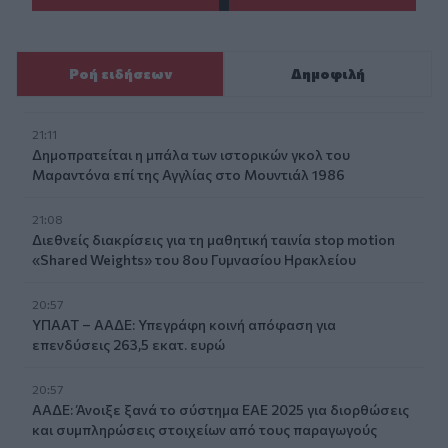
Ροή ειδήσεων
Δημοφιλή
21:11
Δημοπρατείται η μπάλα των ιστορικών γκολ του
Μαραντόνα επί της Αγγλίας στο Μουντιάλ 1986
21:08
Διεθνείς διακρίσεις για τη μαθητική ταινία stop motion
«Shared Weights» του 8ου Γυμνασίου Ηρακλείου
20:57
ΥΠΑΑΤ – ΑΑΔΕ: Υπεγράφη κοινή απόφαση για
επενδύσεις 263,5 εκατ. ευρώ
20:57
ΑΑΔΕ: Άνοιξε ξανά το σύστημα ΕΑΕ 2025 για διορθώσεις
και συμπληρώσεις στοιχείων από τους παραγωγούς