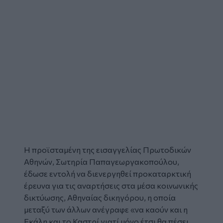
Η προϊσταμένη της εισαγγελίας Πρωτοδικών
Αθηνών, Σωτηρία Παπαγεωργακοπούλου,
έδωσε εντολή να διενεργηθεί
προκαταρκτική
έρευνα
για τις αναρτήσεις στα μέσα κοινωνικής
δικτύωσης, Αθηναίας
δικηγόρου
, η οποία
μεταξύ των άλλων ανέγραφε «να καούν και η
Εκάλη και το Καστρί γιατί μόνο έτσι θα πέσει