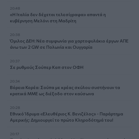
20:48
«Η Ιταλία δεν δέχεται τελεσίγραφα» απαντά η
κυβέρνηση Μελόνι στη Μαδρίτη
20:38
Όμιλος ΔΕΗ: Νέα συμφωνία για χαρτοφυλάκιο έργων ΑΠΕ
άνω των 2 GW σε Πολωνία και Ουγγαρία
20:37
Σε ρυθμούς Σούπερ Καπ στον ΟΦΗ
20:34
Βόρεια Κορέα: Σούπα με κρέας σκύλου συστήνουν τα
κρατικά ΜΜΕ ως διέξοδο στον καύσωνα
20:28
Εθνικό Ίδρυμα «Ελευθέριος Κ. Βενιζέλος» - Παράρτημα
Αμερικής: Δημιουργεί το πρώτο Κληροδότημά του!
20:17