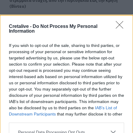
στρέμματα στάχτη, από την Πορτογαλία έως την Κρήτη
(Βίντεο)
19:18
ΗΠΑ: Εφετείο απαγόρευσε να συνεχιστεί η κατασκευή
Cretalive -
Do Not Process My Personal
Information
της αίθουσας χορού στον Λευκό Οίκο
19:11
If you wish to opt-out of the sale, sharing to third parties, or
Χανιά: Σχεδόν 1 εκατ. ευρώ από το Ταμείο Αλληλεγγύης
processing of your personal or sensitive information for
του Υπουργείου Μετανάστευσης και Ασύλου για
targeted advertising by us, please use the below opt-out
σχολικές υποδομές και δημόσιους χώρους
section to confirm your selection. Please note that after your
opt-out request is processed you may continue seeing
19:03
interest-based ads based on personal information utilized by
Ιερόσυλοι βανδάλισαν το εκκλησάκι της
us or personal information disclosed to third parties prior to
Μεταμορφώσεως του Σωτήρος στον Σαρωνικό
your opt-out. You may separately opt-out of the further
disclosure of your personal information by third parties on the
18:59
IAB’s list of downstream participants. This information may
ΗΠΑ: 23.000 θέσεις λιγότερες θέσεις εργασίας τον
also be disclosed by us to third parties on the
IAB’s List of
Ιούλιο αλλά η ανεργία μειώθηκε
Downstream Participants
that may further disclose it to other
third parties.
18:45
Personal Data Processing Opt Outs
Άκης Σκέρτσος: «Το ΠΑΣΟΚ υποκαθιστά την οικονομική