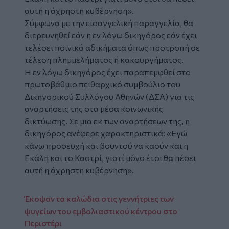
αυτή η άχρηστη κυβέρνηση».
Σύμφωνα με την εισαγγελική παραγγελία, θα
διερευνηθεί εάν η εν λόγω δικηγόρος εάν έχει
τελέσει ποινικά αδικήματα όπως προτροπή σε
τέλεση πλημμελήματος ή κακουργήματος.
Η εν λόγω δικηγόρος έχει παραπεμφθεί στο
πρωτοβάθμιο πειθαρχικό συμβούλιο του
Δικηγορικού Συλλόγου Αθηνών (ΔΣΑ) για τις
αναρτήσεις της στα μέσα κοινωνικής
δικτύωσης. Σε μια εκ των αναρτήσεων της, η
δικηγόρος ανέφερε χαρακτηριστικά: «Εγώ
κάνω προσευχή και βουντού να καούν και η
Εκάλη και το Καστρί, γιατί μόνο έτσι θα πέσει
αυτή η άχρηστη κυβέρνηση».
Έκοψαν τα καλώδια στις γεννήτριες των
ψυγείων του εμβολιαστικού κέντρου στο
Περιστέρι