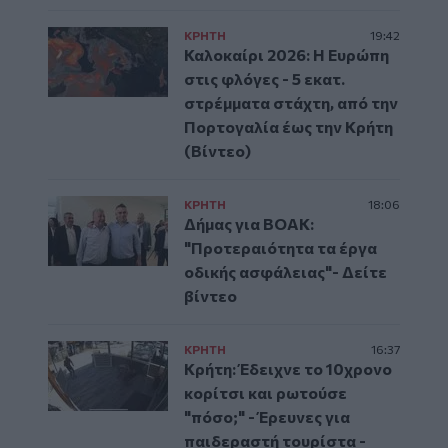
ΚΡΗΤΗ
19:42
Καλοκαίρι 2026: Η Ευρώπη
στις φλόγες - 5 εκατ.
στρέμματα στάχτη, από την
Πορτογαλία έως την Κρήτη
(Βίντεο)
ΚΡΗΤΗ
18:06
Δήμας για ΒΟΑΚ:
"Προτεραιότητα τα έργα
οδικής ασφάλειας"- Δείτε
βίντεο
ΚΡΗΤΗ
16:37
Κρήτη: Έδειχνε το 10χρονο
κορίτσι και ρωτούσε
"πόσο;" - Έρευνες για
παιδεραστή τουρίστα -