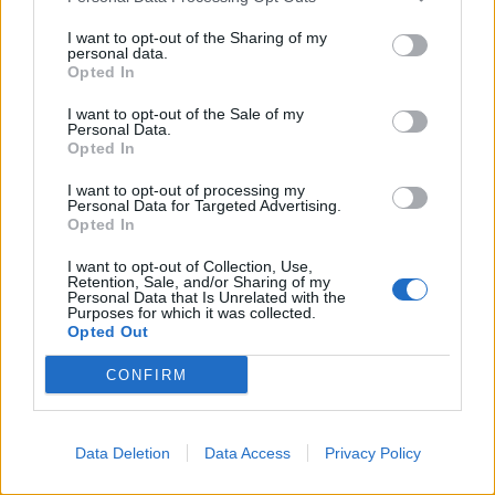
ανάλυση με πολιτική προπαγάνδα»
I want to opt-out of the Sharing of my
personal data.
Opted In
ΠΕΡΙΣΣΟΤΕΡΑ
I want to opt-out of the Sale of my
Personal Data.
Opted In
I want to opt-out of processing my
Personal Data for Targeted Advertising.
Opted In
ΣΧΕΤΙΚA AΡΘΡΑ
I want to opt-out of Collection, Use,
Retention, Sale, and/or Sharing of my
Personal Data that Is Unrelated with the
ΥΠΑΑΤ – ΑΑΔΕ: Υπεγράφη κοινή απόφαση για επενδύσει
ΕΛΛAΔΑ
20:57
Purposes for which it was collected.
ΥΠΑΑΤ – ΑΑΔΕ: Υπεγράφη κοινή από
ΥΠΑΑΤ – ΑΑΔΕ: Υπεγράφη κοινή
Opted Out
απόφαση για επενδύσεις 263,5
εκατ. ευρώ
CONFIRM
Μαρούσι: Συνελήφθη 35χρονος με 106 συσκευασίες χασ
ΕΛΛAΔΑ
19:59
Data Deletion
Data Access
Privacy Policy
Μαρούσι: Συνελήφθη 35χρονος με 1
Μαρούσι: Συνελήφθη 35χρονος
με 106 συσκευασίες χασίς σε