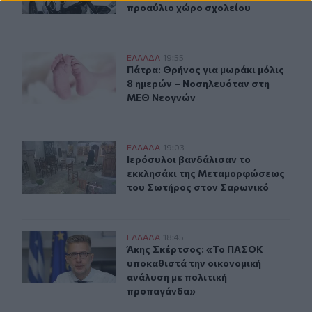
προαύλιο χώρο σχολείου
Πάτρα: Θρήνος για μωράκι μόλις 8 ημερών – Νοσηλευ
ΕΛΛAΔΑ
19:55
Πάτρα: Θρήνος για μωράκι μόλις 
Πάτρα: Θρήνος για μωράκι μόλις
8 ημερών – Νοσηλευόταν στη
ΜΕΘ Νεογνών
Ιερόσυλοι βανδάλισαν το εκκλησάκι της Μεταμορφώσε
ΕΛΛAΔΑ
19:03
Ιερόσυλοι βανδάλισαν το εκκλησά
Ιερόσυλοι βανδάλισαν το
εκκλησάκι της Μεταμορφώσεως
του Σωτήρος στον Σαρωνικό
Άκης Σκέρτσος: «Το ΠΑΣΟΚ υποκαθιστά την οικονομική
ΕΛΛAΔΑ
18:45
Άκης Σκέρτσος: «Το ΠΑΣΟΚ υποκαθι
Άκης Σκέρτσος: «Το ΠΑΣΟΚ
υποκαθιστά την οικονομική
ανάλυση με πολιτική
προπαγάνδα»