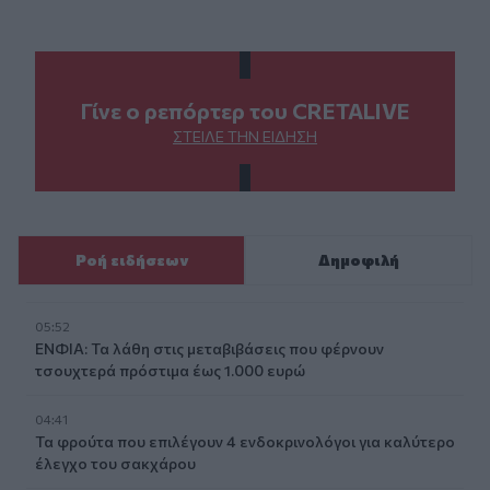
Γίνε ο ρεπόρτερ του CRETALIVE
ΣΤΕΊΛΕ ΤΗΝ ΕΊΔΗΣΗ
Ροή ειδήσεων
Δημοφιλή
05:52
ΕΝΦΙΑ: Τα λάθη στις μεταβιβάσεις που φέρνουν
τσουχτερά πρόστιμα έως 1.000 ευρώ
04:41
Τα φρούτα που επιλέγουν 4 ενδοκρινολόγοι για καλύτερο
έλεγχο του σακχάρου