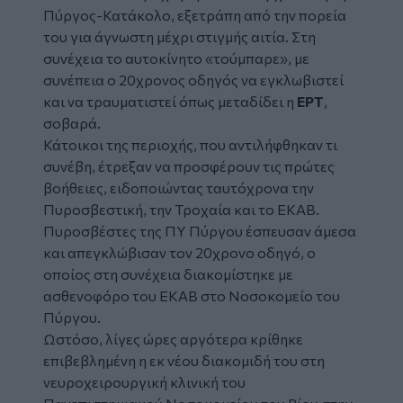
Πύργος-Κατάκολο, εξετράπη από την πορεία
του για άγνωστη μέχρι στιγμής αιτία. Στη
συνέχεια το αυτοκίνητο «τούμπαρε», με
συνέπεια ο 20χρονος οδηγός να εγκλωβιστεί
και να τραυματιστεί όπως μεταδίδει η
ΕΡΤ
,
σοβαρά.
Κάτοικοι της περιοχής, που αντιλήφθηκαν τι
συνέβη, έτρεξαν να προσφέρουν τις πρώτες
βοήθειες, ειδοποιώντας ταυτόχρονα την
Πυροσβεστική, την Τροχαία και το ΕΚΑΒ.
Πυροσβέστες της ΠΥ Πύργου έσπευσαν άμεσα
και απεγκλώβισαν τον 20χρονο οδηγό, ο
οποίος στη συνέχεια διακομίστηκε με
ασθενοφόρο του ΕΚΑΒ στο Νοσοκομείο του
Πύργου.
Ωστόσο, λίγες ώρες αργότερα κρίθηκε
επιβεβλημένη η εκ νέου διακομιδή του στη
νευροχειρουργική κλινική του