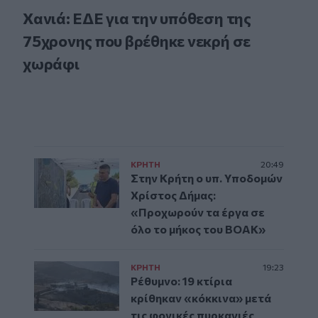
Χανιά: ΕΔΕ για την υπόθεση της
75χρονης που βρέθηκε νεκρή σε
χωράφι
ΚΡΗΤΗ
20:49
Στην Κρήτη ο υπ. Υποδομών
Χρίστος Δήμας:
«Προχωρούν τα έργα σε
όλο το μήκος του ΒΟΑΚ»
ΚΡΗΤΗ
19:23
Ρέθυμνο: 19 κτίρια
κρίθηκαν «κόκκινα» μετά
τις φονικές πυρκαγιές