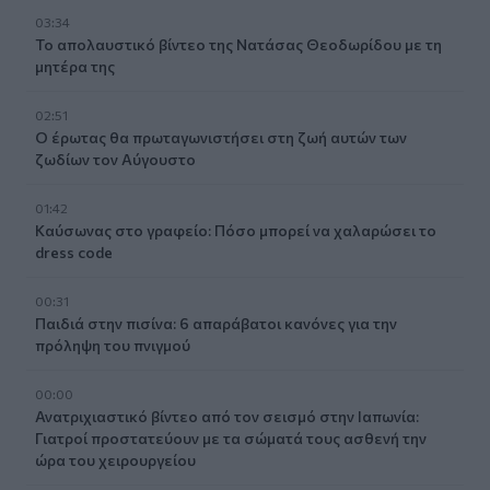
03:34
Το απολαυστικό βίντεο της Νατάσας Θεοδωρίδου με τη
μητέρα της
02:51
Ο έρωτας θα πρωταγωνιστήσει στη ζωή αυτών των
ζωδίων τον Αύγουστο
01:42
Καύσωνας στο γραφείο: Πόσο μπορεί να χαλαρώσει το
dress code
00:31
Παιδιά στην πισίνα: 6 απαράβατοι κανόνες για την
πρόληψη του πνιγμού
00:00
Ανατριχιαστικό βίντεο από τον σεισμό στην Ιαπωνία:
Γιατροί προστατεύουν με τα σώματά τους ασθενή την
ώρα του χειρουργείου