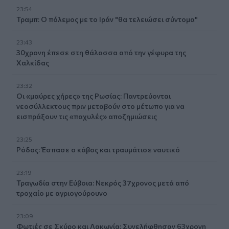
23:54
Τραμπ: Ο πόλεμος με το Ιράν "θα τελειώσει σύντομα"
23:43
30χρονη έπεσε στη θάλασσα από την γέφυρα της
Χαλκίδας
23:32
Οι «μαύρες χήρες» της Ρωσίας: Παντρεύονται
νεοσύλλεκτους πριν μεταβούν στο μέτωπο για να
εισπράξουν τις «παχυλές» αποζημιώσεις
23:25
Ρόδος: Έσπασε ο κάβος και τραυμάτισε ναυτικό
23:19
Τραγωδία στην Εύβοια: Νεκρός 37χρονος μετά από
τροχαίο με αγριογούρουνο
23:09
Φωτιές σε Σκύρο και Λακωνία: Συνελήφθησαν 63χρονη