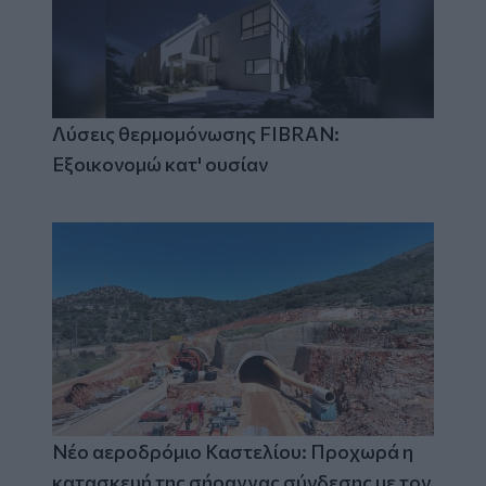
Λύσεις θερμομόνωσης FIBRAN:
Εξοικονομώ κατ' ουσίαν
Νέο αεροδρόμιο Καστελίου: Προχωρά η
κατασκευή της σήραγγας σύνδεσης με τον