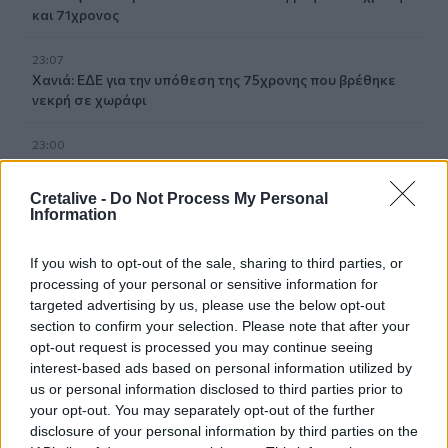
και 71χρονος
23:07
Χανιά: ΕΔΕ για την υπόθεση της 75χρονης που βρέθηκε
νεκρή σε χωράφι
23:00
Ιταλία: Στη Νάπολη καταγράφηκε θερμοκρασία-ρεκόρ 48
βαθμών
Cretalive -
Do Not Process My Personal
Information
22:32
Υπόθεση Marfin: Έφθασε στην Ελλάδα η 46χρονη
If you wish to opt-out of the sale, sharing to third parties, or
κατηγορούμενη για εμπρησμό
processing of your personal or sensitive information for
targeted advertising by us, please use the below opt-out
22:30
section to confirm your selection. Please note that after your
Αυτές είναι οι πιο επικίνδυνες εβδομάδες για μεγάλες
opt-out request is processed you may continue seeing
πυρκαγιές
interest-based ads based on personal information utilized by
us or personal information disclosed to third parties prior to
22:21
your opt-out. You may separately opt-out of the further
Χρήστος Δάντης: «Δεν περίμενα την αχαριστία, 22 χρόνια
disclosure of your personal information by third parties on the
μετά και συνάδελφοι προσπαθούν να ξεχάσουν ότι