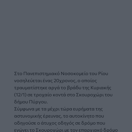
Στο Πανεπιστημιακό Νοσοκομείο του Ρίου
νοσηλεύεται ένας 20χρονος, ο οποίος
τραυματίστηκε αργά το βράδυ της Κυριακής
(12/1) σε
τροχαίο
κοντά στο Σκουροχώρι του
δήμου
Πύργου
.
Σύμφωνα με τα μέχρι τώρα ευρήματα της
αστυνομικής έρευνας, το αυτοκίνητο που
οδηγούσε ο άτυχος οδηγός σε δρόμο που
ενώνει το Σκουροχώρι με τον επαρχιακό δρόμο