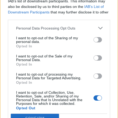
IAB’s list of downstream participants. This information may
έγραψα αυτό το τραγούδι»
also be disclosed by us to third parties on the
IAB’s List of
Downstream Participants
that may further disclose it to other
22:14
third parties.
Ξεκινούν τα δοκιμαστικά δρομολόγια της επέκτασης του
Μετρό Θεσσαλονίκης
Personal Data Processing Opt Outs
22:05
I want to opt-out of the Sharing of my
personal data.
Τζόκερ: Αυτοί είναι οι τυχεροί αριθμοί που κερδίζουν
Opted In
πάνω από 2 εκατ. ευρώ
I want to opt-out of the Sale of my
Personal Data.
Opted In
ΠΕΡΙΣΣΟΤΕΡΑ
I want to opt-out of processing my
Personal Data for Targeted Advertising.
Opted In
I want to opt-out of Collection, Use,
Retention, Sale, and/or Sharing of my
ΣΧΕΤΙΚA AΡΘΡΑ
Personal Data that Is Unrelated with the
Purposes for which it was collected.
Opted Out
30χρονη έπεσε στη θάλασσα από την γέφυρα της Χαλκί
ΕΛΛAΔΑ
23:43