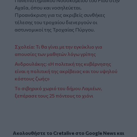
Πανεπιστημιακού Νοσοκομείου του Ρίου στην
Αχαΐα, όπου και νοσηλεύεται.
Προανάκριση για τις ακριβείς συνθήκες
τέλεσης του τροχαίου διενεργούν οι
αστυνομικοί της Τροχαίας Πύργου.
Σχολεία: Τι θα γίνει με την εγκύκλιο για
απουσίες των μαθητών λόγω γρίπης
Ανδρουλάκης: «Η πολιτική της κυβέρνησης
είναι η πολιτική της ακρίβειας και του υψηλού
κόστους ζωής»
Το σιβηρικό χωριό του δήμου Λαμιέων,
ξεπέρασε τους 25 πόντους το χιόνι
Ακολουθήστε το Cretalive στο
Google News
και