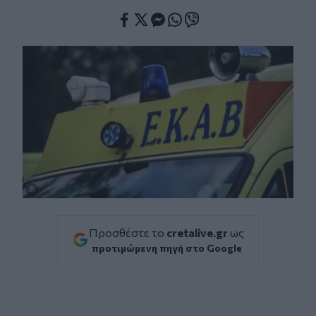
Facebook
Twitter
Messenger
Whatsapp
Viber
Προσθέστε το
cretalive.gr
ως
προτιμώμενη πηγή στο Google