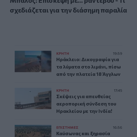
Μπάλος: Επίσκεψη με… ραντεβού - Τι
σχεδιάζεται για την διάσημη παραλία
ΚΡΗΤΗ
19:59
Ηράκλειο: Δικογραφία για
τα λύματα στο λιμάνι, πίσω
από την πλατεία 18 Άγγλων
ΚΡΗΤΗ
17:45
Σκέψεις για απευθείας
αεροπορική σύνδεση του
Ηρακλείου με την Ινδία!
ΕΠΙΣΤΗΜΕΣ
16:56
Καύσωνας και ξηρασία