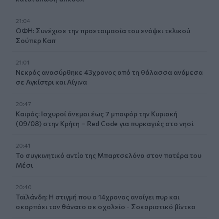
21:04
ΟΦΗ: Συνέχισε την προετοιμασία του ενόψει τελικού
Σούπερ Καπ
21:01
Νεκρός ανασύρθηκε 43χρονος από τη θάλασσα ανάμεσα
σε Αγκίστρι και Αίγινα
20:47
Καιρός: Ισχυροί άνεμοι έως 7 μποφόρ την Κυριακή
(09/08) στην Κρήτη – Red Code για πυρκαγιές στο νησί
20:41
Το συγκινητικό αντίο της Μπαρτσελόνα στον πατέρα του
Μέσι
20:40
Ταϊλάνδη: Η στιγμή που ο 14χρονος ανοίγει πυρ και
σκορπάει τον θάνατο σε σχολείο - Σοκαριστικό βίντεο