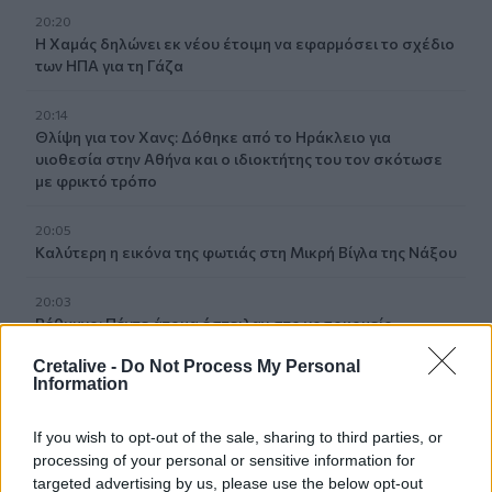
20:20
Η Χαμάς δηλώνει εκ νέου έτοιμη να εφαρμόσει το σχέδιο
των ΗΠΑ για τη Γάζα
20:14
Θλίψη για τον Χανς: Δόθηκε από το Ηράκλειο για
υιοθεσία στην Αθήνα και ο ιδιοκτήτης του τον σκότωσε
με φρικτό τρόπο
20:05
Καλύτερη η εικόνα της φωτιάς στη Μικρή Βίγλα της Νάξου
20:03
Ρέθυμνο: Πέντε άτομα έστειλαν στο νοσοκομείο
Βρετανό
Cretalive -
Do Not Process My Personal
Information
19:59
Ηράκλειο: Δικογραφία για τα λύματα στο λιμάνι, πίσω
If you wish to opt-out of the sale, sharing to third parties, or
από την πλατεία 18 Άγγλων
processing of your personal or sensitive information for
targeted advertising by us, please use the below opt-out
19:48