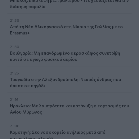
Μπάλος: Επίσκεψη με… ραντεβού - Τι σχεδιάζεται για την
διάσημη παραλία
21:36
Από τη Νέα Αλικαρνασσό στη Νίκαια της Γαλλίας με το
Erasmus+
21:30
Βουλγαρία: Μη επανδρωμένο αεροσκάφος συνετρίβη
κοντά σε αγωγό φυσικού αερίου
21:25
Τραγωδία στην Αλεξανδρούπολη: Νεκρός άνδρας που
έπεσε σε πηγάδι
21:16
Ηράκλειο: Με λαμπρότητα και κατάνυξη ο εορτασμός του
Αγίου Μύρωνος
21:08
Κομοτηνή: Στο νοσοκομείο ανήλικος μετά από
κατανάλωση αλκοόλ