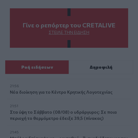
Γίνε ο ρεπόρτερ του CRETALIVE
ΣΤΕΊΛΕ ΤΗΝ ΕΊΔΗΣΗ
Ροή ειδήσεων
Δημοφιλή
21:56
Νέα διοίκηση για το Κέντρο Κρητικής Λογοτεχνίας
21:51
Στα ύψη το Σάββατο (08/08) ο υδράργυρος: Σε ποια
περιοχή το θερμόμετρο έδειξε 39,5 (πίνακας)
21:45