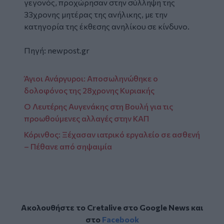
γεγονός, προχώρησαν στην σύλληψη της
33χρονης μητέρας της ανήλικης, με την
κατηγορία της έκθεσης ανηλίκου σε κίνδυνο.
Πηγή:
newpost.gr
Άγιοι Ανάργυροι: Αποσωληνώθηκε ο
δολοφόνος της 28χρονης Κυριακής
Ο Λευτέρης Αυγενάκης στη Βουλή για τις
προωθούμενες αλλαγές στην ΚΑΠ
Κόρινθος: Ξέχασαν ιατρικό εργαλείο σε ασθενή
– Πέθανε από σηψαιμία
Ακολουθήστε το Cretalive στο
Google News
και
στο
Facebook