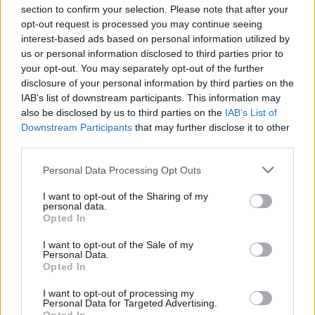
section to confirm your selection. Please note that after your
Εξαρθρώθηκε ομάδα που διακινούσε ναρκωτικά στην
opt-out request is processed you may continue seeing
Αθήνα και στην περιοχή της Πανεπιστημιούπολης
interest-based ads based on personal information utilized by
Ζωγράφου
us or personal information disclosed to third parties prior to
your opt-out. You may separately opt-out of the further
19:33
disclosure of your personal information by third parties on the
Στέγνωσαν οι βρύσες σε Μαραθίτη και Βασιλειές
IAB’s list of downstream participants. This information may
also be disclosed by us to third parties on the
IAB’s List of
Downstream Participants
that may further disclose it to other
ΠΕΡΙΣΣΟΤΕΡΑ
third parties.
Personal Data Processing Opt Outs
I want to opt-out of the Sharing of my
personal data.
Opted In
ΣΧΕΤΙΚA AΡΘΡΑ
I want to opt-out of the Sale of my
Personal Data.
Στα ύψη το Σάββατο (08/08) ο υδράργυρος: Σε ποια περ
ΕΛΛAΔΑ
21:51
Opted In
Στα ύψη το Σάββατο (08/08) ο υδρά
Στα ύψη το Σάββατο (08/08) ο
υδράργυρος: Σε ποια περιοχή το
I want to opt-out of processing my
Personal Data for Targeted Advertising.
θερμόμετρο έδειξε 39,5