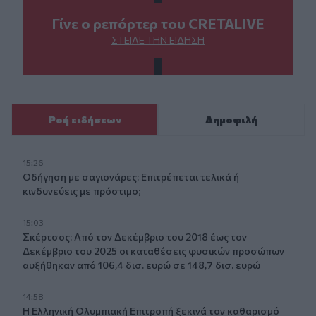
Γίνε ο ρεπόρτερ του CRETALIVE
ΣΤΕΊΛΕ ΤΗΝ ΕΊΔΗΣΗ
Ροή ειδήσεων
Δημοφιλή
15:26
Οδήγηση με σαγιονάρες: Επιτρέπεται τελικά ή
κινδυνεύεις με πρόστιμο;
15:03
Σκέρτσος: Από τον Δεκέμβριο του 2018 έως τον
Δεκέμβριο του 2025 οι καταθέσεις φυσικών προσώπων
αυξήθηκαν από 106,4 δισ. ευρώ σε 148,7 δισ. ευρώ
14:58
Η Ελληνική Ολυμπιακή Επιτροπή ξεκινά τον καθαρισμό