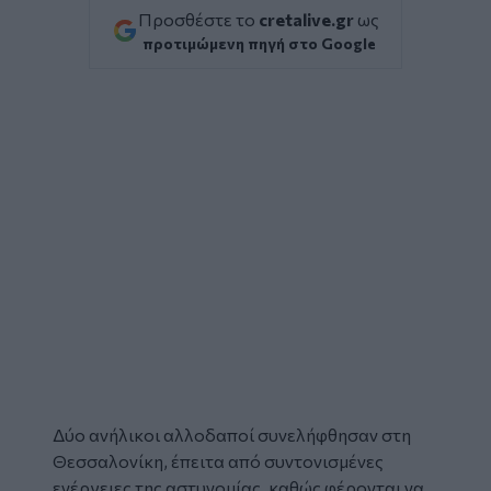
Προσθέστε το
cretalive.gr
ως
προτιμώμενη πηγή στο Google
Δύο
ανήλικοι
αλλοδαποί συνελήφθησαν στη
Θεσσαλονίκη, έπειτα από συντονισμένες
ενέργειες της αστυνομίας, καθώς φέρονται να