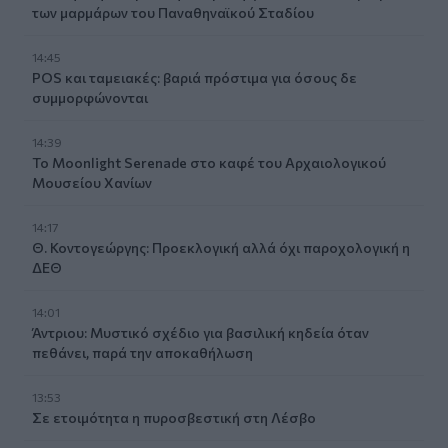
των μαρμάρων του Παναθηναϊκού Σταδίου
14:45
POS και ταμειακές: βαριά πρόστιμα για όσους δε
συμμορφώνονται
14:39
To Moonlight Serenade στο καφέ του Αρχαιολογικού
Μουσείου Χανίων
14:17
Θ. Κοντογεώργης: Προεκλογική αλλά όχι παροχολογική η
ΔΕΘ
14:01
Άντριου: Μυστικό σχέδιο για βασιλική κηδεία όταν
πεθάνει, παρά την αποκαθήλωση
13:53
Σε ετοιμότητα η πυροσβεστική στη Λέσβο