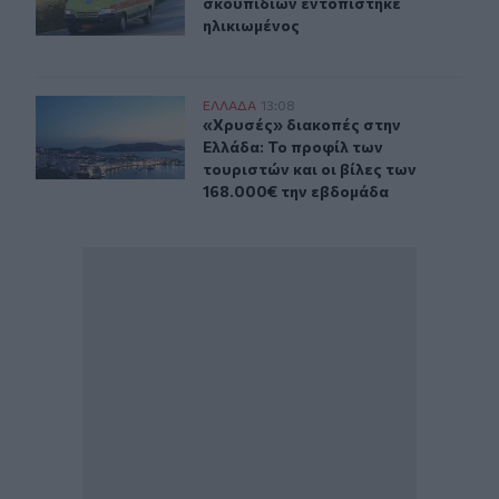
σκουπιδιών εντοπίστηκε
ηλικιωμένος
«Χρυσές» διακοπές στην Ελλάδα: Το προφίλ των τουρισ
ΕΛΛAΔΑ
13:08
«Χρυσές» διακοπές στην Ελλάδα: Το
«Χρυσές» διακοπές στην
Ελλάδα: Το προφίλ των
τουριστών και οι βίλες των
168.000€ την εβδομάδα