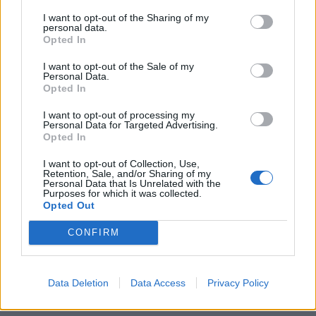
12:14
I want to opt-out of the Sharing of my
Τροχαίο ατύχημα το πρωί στην Πάρνηθα - Στο
personal data.
νοσοκομείο 4 άτομα
Opted In
I want to opt-out of the Sale of my
Personal Data.
ΠΕΡΙΣΣΟΤΕΡΑ
Opted In
I want to opt-out of processing my
Personal Data for Targeted Advertising.
Opted In
I want to opt-out of Collection, Use,
ΣΧΕΤΙΚA AΡΘΡΑ
Retention, Sale, and/or Sharing of my
Personal Data that Is Unrelated with the
Purposes for which it was collected.
Opted Out
Σκέρτσος: Από τον Δεκέμβριο του 2018 έως τον Δεκέμβρ
ΕΛΛAΔΑ
15:03
Σκέρτσος: Από τον Δεκέμβριο του 2
Σκέρτσος: Από τον Δεκέμβριο
CONFIRM
του 2018 έως τον Δεκέμβριο του
2025 οι καταθέσεις φυσικών
προσώπων αυξήθηκαν από 106,4
Data Deletion
Data Access
Privacy Policy
δισ. ευρώ σε 148,7 δισ. ευρώ