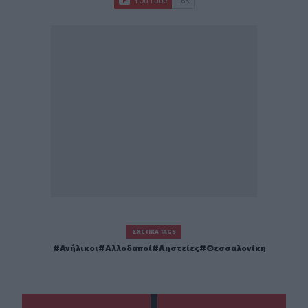
ΣΧΕΤΙΚΆ TAGS
Ανήλικοι
Αλλοδαποί
Ληστείες
Θεσσαλονίκη