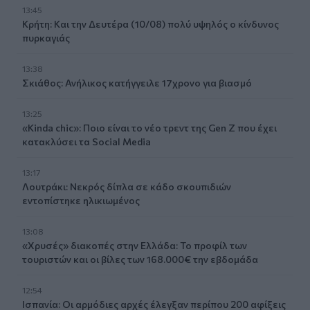
13:45
Κρήτη: Και την Δευτέρα (10/08) πολύ υψηλός ο κίνδυνος
πυρκαγιάς
13:38
Σκιάθος: Ανήλικος κατήγγειλε 17χρονο για βιασμό
13:25
«Kinda chic»: Ποιο είναι το νέο τρεντ της Gen Z που έχει
κατακλύσει τα Social Media
13:17
Λουτράκι: Νεκρός δίπλα σε κάδο σκουπιδιών
εντοπίστηκε ηλικιωμένος
13:08
«Χρυσές» διακοπές στην Ελλάδα: Το προφίλ των
τουριστών και οι βίλες των 168.000€ την εβδομάδα
12:54
Ισπανία: Οι αρμόδιες αρχές έλεγξαν περίπου 200 αφίξεις