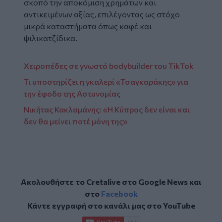
σκοπό την αποκόμιση χρημάτων και
αντικειμένων αξίας, επιλέγοντας ως στόχο
μικρά καταστήματα όπως καφέ και
ψιλικατζίδικα.
Χειροπέδες σε γνωστό bodybuilder του TikTok
Τι υποστηρίζει η γκαλερί «Τσαγκαράκης» για
την έφοδο της Αστυνομίας
Νικήτας Κακλαμάνης: «Η Κύπρος δεν είναι και
δεν θα μείνει ποτέ μόνη της»
Ακολουθήστε το Cretalive στο
Google News
και
στο
Facebook
Κάντε εγγραφή στο κανάλι μας στο
YouTube