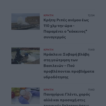
ΚΡΗΤΗ
12:54
Κρήτη: Ριπές ανέμου έως
110 χλμ την ώρα -
Παραμένει ο "κόκκινος"
συναγερμός
ΚΡΗΤΗ
11:49
Ηράκλειο: Σοβαρή βλάβη
στη γεώτρηση των
Βασιλειών – Πού
προβλέπονται προβλήματα
υδροδότησης
ΚΡΗΤΗ
11:40
Πανηγύρια: Γλέντι, χορός
αλλά και προσοχή στις
τροφικές δηλητηριάσεις