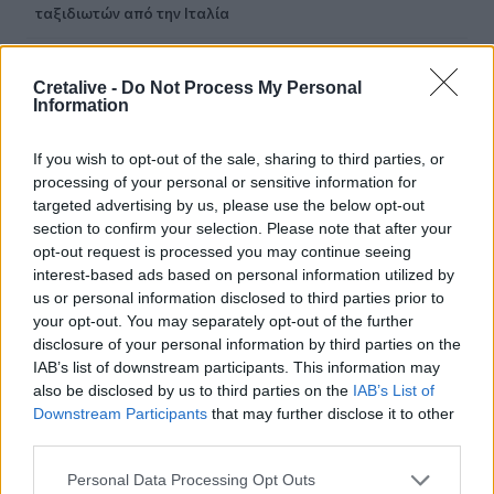
ταξιδιωτών από την Ιταλία
12:54
Κρήτη: Ριπές ανέμου έως 110 χλμ την ώρα - Παραμένει ο
Cretalive -
Do Not Process My Personal
Information
"κόκκινος" συναγερμός
12:44
If you wish to opt-out of the sale, sharing to third parties, or
Άρτα: Απολογούνται ο διευθυντής και ο τεχνικός
processing of your personal or sensitive information for
ασφαλείας του ΔΕΔΔΗΕ
targeted advertising by us, please use the below opt-out
section to confirm your selection. Please note that after your
12:38
opt-out request is processed you may continue seeing
Τουρνάς: Σε επιφυλακή ο κρατικός μηχανισμός
interest-based ads based on personal information utilized by
us or personal information disclosed to third parties prior to
your opt-out. You may separately opt-out of the further
12:27
Μήλος: Ελικόπτερο… προσγειώθηκε στο Σαρακήνικο για
disclosure of your personal information by third parties on the
να κάνουν μπάνιο οι επιβάτες του - Δείτε βίντεο
IAB’s list of downstream participants. This information may
also be disclosed by us to third parties on the
IAB’s List of
Downstream Participants
that may further disclose it to other
12:15
third parties.
Κίσσαμος: 32χρονος κατηγορείται για πέντε κλοπές από
επιχειρήσεις
Personal Data Processing Opt Outs