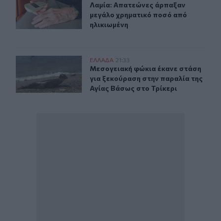
Λαμία: Απατεώνες άρπαξαν μεγάλο 
Λαμία: Απατεώνες άρπαξαν
μεγάλο χρηματικό ποσό από
ηλικιωμένη
Μεσογειακή φώκια έκανε στάση για ξεκούραση στην παρ
ΕΛΛAΔΑ
21:33
Μεσογειακή φώκια έκανε στάση για
Μεσογειακή φώκια έκανε στάση
για ξεκούραση στην παραλία της
Αγίας Βάσως στο Τρίκερι