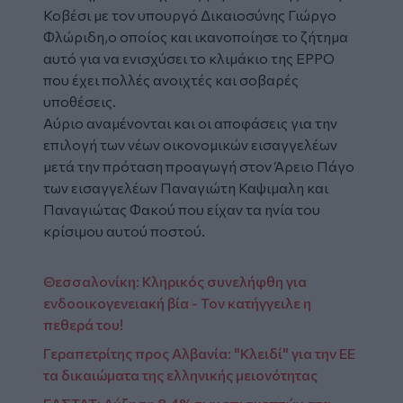
Κοβέσι με τον υπουργό Δικαιοσύνης Γιώργο
Φλώριδη,ο οποίος και ικανοποίησε το ζήτημα
αυτό για να ενισχύσει το κλιμάκιο της ΕΡΡΟ
που έχει πολλές ανοιχτές και σοβαρές
υποθέσεις.
Αύριο αναμένονται και οι αποφάσεις για την
επιλογή των νέων οικονομικών εισαγγελέων
μετά την πρόταση προαγωγή στον Άρειο Πάγο
των εισαγγελέων Παναγιώτη Καψιμαλη και
Παναγιώτας Φακού που είχαν τα ηνία του
κρίσιμου αυτού ποστού.
Θεσσαλονίκη: Κληρικός συνελήφθη για
ενδοοικογενειακή βία - Toν κατήγγειλε η
πεθερά του!
Γεραπετρίτης προς Αλβανία: "Κλειδί" για την ΕΕ
τα δικαιώματα της ελληνικής μειονότητας