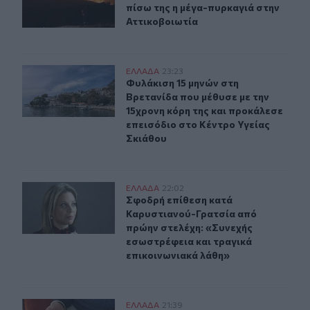
πίσω της η μέγα-πυρκαγιά στην
Αττικοβοιωτία
Φυλάκιση 15 μηνών στη Βρετανίδα που μέθυσε με την 15
ΕΛΛAΔΑ
23:23
Φυλάκιση 15 μηνών στη Βρετανίδα π
Φυλάκιση 15 μηνών στη
Βρετανίδα που μέθυσε με την
15χρονη κόρη της και προκάλεσε
επεισόδιο στο Κέντρο Υγείας
Σκιάθου
Σφοδρή επίθεση κατά Καρυστιανού-Γρατσία από πρώην 
ΕΛΛAΔΑ
22:02
Σφοδρή επίθεση κατά Καρυστιανού-
Σφοδρή επίθεση κατά
Καρυστιανού-Γρατσία από
πρώην στελέχη: «Συνεχής
εσωστρέφεια και τραγικά
επικοινωνιακά λάθη»
Λαμία: Απατεώνες άρπαξαν μεγάλο χρηματικό ποσό από
ΕΛΛAΔΑ
21:39