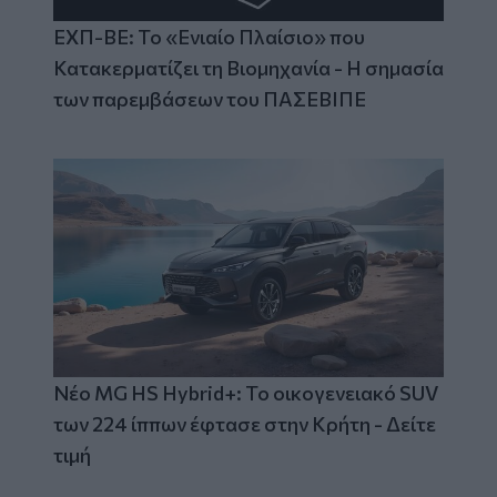
ΕΧΠ-ΒΕ: Το «Ενιαίο Πλαίσιο» που
Κατακερματίζει τη Βιομηχανία - Η σημασία
των παρεμβάσεων του ΠΑΣΕΒΙΠΕ
Νέο MG HS Hybrid+: Το οικογενειακό SUV
των 224 ίππων έφτασε στην Κρήτη - Δείτε
τιμή