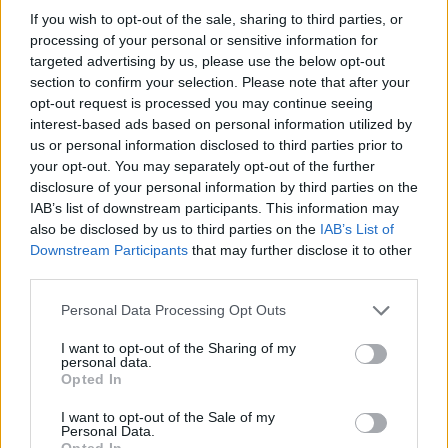
22:32
If you wish to opt-out of the sale, sharing to third parties, or
Πανεπιστήμιο Κρήτης: 3,35 εκατ. ευρώ από το Υπουργείο
processing of your personal or sensitive information for
Παιδείας, για το στεγαστικό επίδομα των φοιτητών
targeted advertising by us, please use the below opt-out
section to confirm your selection. Please note that after your
22:22
opt-out request is processed you may continue seeing
Ηράκλειο: “Σκουπίδια κατάχαμα, μια ψησταριά στο
interest-based ads based on personal information utilized by
πουθενά κι ένα αμάξι παρατημένο στο πάρκο”
us or personal information disclosed to third parties prior to
your opt-out. You may separately opt-out of the further
22:03
disclosure of your personal information by third parties on the
Καιρός: “Πορτοκαλί” συναγερμός στην Κρήτη - Ζέστη και
IAB’s list of downstream participants. This information may
πολύ υψηλός κίνδυνος πυρκαγιάς!
also be disclosed by us to third parties on the
IAB’s List of
Downstream Participants
that may further disclose it to other
22:02
third parties.
Σφοδρή επίθεση κατά Καρυστιανού-Γρατσία από πρώην
στελέχη: «Συνεχής εσωστρέφεια και τραγικά
Personal Data Processing Opt Outs
επικοινωνιακά λάθη»
I want to opt-out of the Sharing of my
personal data.
21:57
Opted In
Ηράκλειο: "Σε άθλια κατάσταση το μνημείο πεσόντων
Εφέδρων Αξιωματικών στον Καράβολα"
I want to opt-out of the Sale of my
Personal Data.
Opted In
21:39