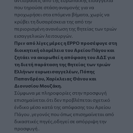
αντιδράσεις από της ευρωπαϊκής εισαγγελία
που τηρούσε στάση αναμονής για να
προχωρήσει στα επόμενα βήματα, χωρίς να
κρύβει τη δυσαρέσκεια της από την
περιορισμένη ανανέωση της θητείας των τριών
εισαγγελικών λειτουργών.
Πριν από λίγες μέρες η ΕΡΡΟ προσέφυγε στη
διοικητική ολομέλεια του Αρείου Πάγου και
ζητάει να ακυρωθεί η απόφαση του ΑΔΣ για
τη διετή παράταση της θητείας των τριών
Ελλήνων ευρωεισαγγελέων, Πόπης
Παπανδρέου, Χαρίκλειας Θάνου και
Διονυσίου Μουζάκη.
Σύμφωνα με πληροφορίες στην προσφυγή
επισημαίνεται ότι δεν προβλέπεται σχετικό
ένδικο μέσο κατά της απόφασης του Αρείου
Πάγου ,γεγονός που όπως επισημαίνεται από
δικαστικές πηγές,οδηγεί σε απόρριψη την
προσφυγή .