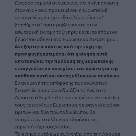
Ωστόσο νομικοί αντιτείνουν ότι η κίνηση αυτή
ήταν αναγκαία προκειμένου η ευρωπαϊκή
εισαγγελέας να έχει εξαντλήσει όλα τα”
βοηθήματα” που προβλέπονται στην
εσωτερική έννομη τάξη πριν κάνει το επόμενο
βήμα που οδηγεί στο Ευρωπαικο Δικαστήριο .
Ανεξάρτητα πάντως από την τύχη της
προσφυγής εκτιμάται ότι η κίνηση αυτή
αποτυπώνει την πρόθεση της ευρωπαϊκής
εισαγγελίας να συνεχίσει τον αγώνα για την
υπόθεση αυτή και εκτός ελληνικών συνόρων.
Εν αναμονή της απόφασης των ανώτατων
δικαστών αύριο συνεδριάζει το Ανώτατο
Δικαστικό Συμβούλιο προκειμένου να επιλέξει
τους τρεις νέους Ευρωπαίους εισαγγελείς,έναν
εφετών και δύο πρωτοδικών,που θα
ενισχύσουν το ελληνικό κλιμάκιο της
ευρωπαϊκής εισαγγελίας.
Το αίτημα αυτό είχε συζητηθεί από της Λάουρα