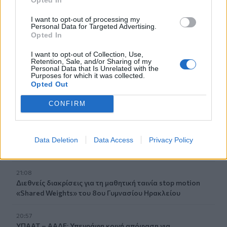
Λαμία: Απατεώνες άρπαξαν μεγάλο χρηματικό ποσό από
I want to opt-out of processing my
ηλικιωμένη
Personal Data for Targeted Advertising.
Opted In
21:33
Μεσογειακή φώκια έκανε στάση για ξεκούραση στην
I want to opt-out of Collection, Use,
Retention, Sale, and/or Sharing of my
παραλία της Αγίας Βάσως στο Τρίκερι
Personal Data that Is Unrelated with the
Purposes for which it was collected.
Opted Out
21:31
Μεταναστευτικό: Σύλληψη 18χρονου διακινητή για την
CONFIRM
"καραβιά" στον Τσούτσουρα
21:11
Δημοπρατείται η μπάλα των ιστορικών γκολ του
Data Deletion
Data Access
Privacy Policy
Μαραντόνα επί της Αγγλίας στο Μουντιάλ 1986
21:08
Διεθνείς διακρίσεις για τη μαθητική ταινία stop motion
«Shared Weights» του 8ου Γυμνασίου Ηρακλείου
20:57
ΥΠΑΑΤ – ΑΑΔΕ: Υπεγράφη κοινή απόφαση για