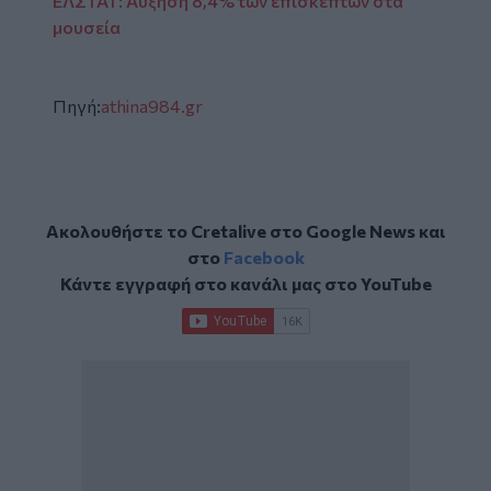
ΕΛΣΤΑΤ: Αύξηση 8,4% των επισκεπτών στα
μουσεία
Πηγή:
athina984.gr
Ακολουθήστε το Cretalive στο
Google News
και
στο
Facebook
Κάντε εγγραφή στο κανάλι μας στο
YouTube