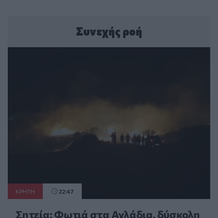
Συνεχής ροή
ΚΡΗΤΗ
22:47
Σητεία: Φωτιά στα Αχλάδια, δύσκολη