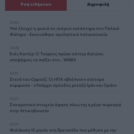
Ροή ειδήσεων
Δημοφιλή
23:55
Υπό έλεγχο η φωτιά σε ισόγειο κατάστημα στο Παλαιό
Φάληρο - Εκκενώθηκε προληπτικά πολυκατοικία
23:38
Ενές Καντέρ: Ο Τούρκος πρώην σέντερ δηλώνει
υποψήφιος να παίξει στο... WNBA
23:31
Στενά του Ορμούζ: Οι ΗΠΑ «βλέπουν» σύντομα
συμφωνία - «Υπάρχει πρόοδος μεταξύ Ιράν και Ομάν»
23:27
Σοκαριστικά στοιχεία άφησε πίσω της η μέγα-πυρκαγιά
στην Αττικοβοιωτία
23:23
Φυλάκιση 15 μηνών στη Βρετανίδα που μέθυσε με την