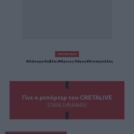
ΣΧΕΤΙΚΆ TAGS
Λάουρα Κοβέσι
Άρειος Πάγος
Εισαγγελέας
Γίνε ο ρεπόρτερ του CRETALIVE
ΣΤΕΊΛΕ ΤΗΝ ΕΊΔΗΣΗ