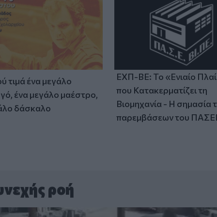
ΕΧΠ-ΒΕ: Το «Ενιαίο Πλα
ύ τιμά ένα μεγάλο
που Κατακερματίζει τη
γό, ένα μεγάλο μαέστρο,
Βιομηχανία - Η σημασία 
άλο δάσκαλο
παρεμβάσεων του ΠΑΣΕ
υνεχής ροή