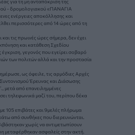
έας για τη μη ανταπόκριση της
ηγού - δρομολογιακού «ΠΑΝΑΓΙΑ
ες ενέργειες αποκόλλησης και
έλθει περισσότερες από 14 ώρες από τη
και τις πρωινές ώρες σήμερα, δεν έχει
 εκπόνηση και κατάθεση Σχεδίου
έγκριση, γεγονός που εγείρει σοβαρό
σιών των πολιτών αλλά και την προστασία
ημέρωσε, ως όφειλε, τις αρμόδιες Αρχές
ο Συντονισμού Έρευνας και Διάσωσης
Τ., μετά από επανειλημμένες
σει τηλεφωνικά μαζί του, περίπου δέκα
με 105 επιβάτες και 9μελές πλήρωμα
άτω από συνθήκες που διερευνώνται.
βιβάστηκαν χωρίς να αντιμετωπίσουν
φη μεταφέρθηκαν ασφαλείς στην ακτή.