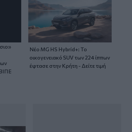
ίσιο»
Νέο MG HS Hybrid+: Το
οικογενειακό SUV των 224 ίππων
των
έφτασε στην Κρήτη - Δείτε τιμή
ΒΙΠΕ