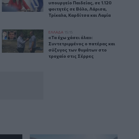
αεροδρόμιο στο Καστέλλι - Δείτε
υπουργείο Παιδείας, σε 1.120
βίντεο
φοιτητές σε Βόλο, Λάρισα,
Τρίκαλα, Καρδίτσα και Λαμία
15:38
Πολιτική Προστασία: Νέα εναέρια μέσα
«Τα έχω χάσει όλα»: Συντετριμμένος ο πατέρας και σύζυγο
ΕΛΛAΔΑ
15:15
και τεχνολογία
έσα και τεχνολογία
«Τα έχω χάσει όλα»: Συντετριμμένος ο
«Τα έχω χάσει όλα»:
Συντετριμμένος ο πατέρας και
σύζυγος των θυμάτων στο
τροχαίο στις Σέρρες