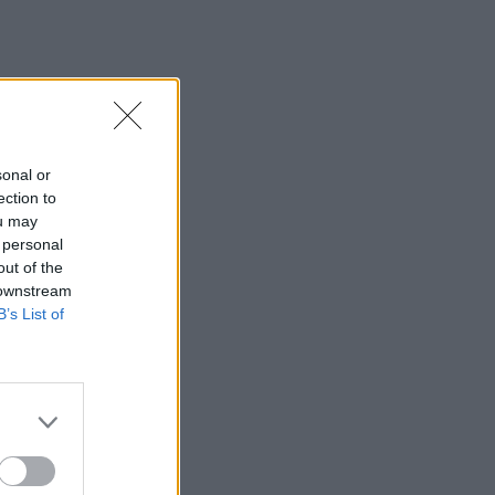
το μέλλον της βιομηχανίας στην Κρήτη
16:37
Κρήτη: Έδειχνε το 10χρονο κορίτσι και
ρωτούσε "πόσο;" - Έρευνες για
παιδεραστή τουρίστα - Δείτε βίντεο
sonal or
16:30
ection to
Στεγαστικό επίδομα από το υπουργείο
ou may
Παιδείας, σε 1.120 φοιτητές σε Βόλο,
 personal
Λάρισα, Τρίκαλα, Καρδίτσα και Λαμία
out of the
 downstream
16:17
B’s List of
Συντάξεις: Αυξάνονται οι αποχωρήσεις
το 2026 καθώς περισσότεροι
ασφαλισμένοι βγαίνουν νωρίτερα
16:15
Η Έμπαρος τίμησε τους νεκρούς της
Κατοχής - 82 χρόνια από τη Μεγάλη
Κύκλωση