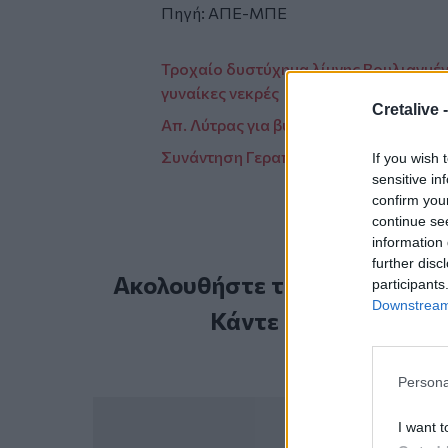
Πηγή: ΑΠΕ-ΜΠΕ
Τροχαίο δυστύχημα λίμνης Βουλιαγμέν
γυναίκες νεκρές
Cretalive 
Απ. Λύτρας για βύθιση σκάφους: "Δεν 
Συνάντηση Γεραπετρίτη με τον Αιγύπτ
If you wish 
sensitive in
confirm you
continue se
information 
further disc
Ακολουθήστε το Cretalive στ
participants
Downstream 
Κάντε εγγραφή στο 
Persona
I want t