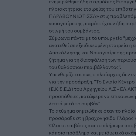
ενημερώθηκε ήδη ο αρμόδιος Εισαγγελ
πλοιοκτήτριας εταιρείας του επιβατ
ΠΑΡΑΒΟΥΝΙΩΤΙΣΣΑ» στις προβλεπόμεν
ναυαγιαίρεσης, παρότι έχουν ήδη παρ
στιγμή του συμβάντος.
Σύμφωνα πάντα με το υπουργείο "μέχρι 
ανατεθεί σε εξειδικευμένη εταιρεία η
Αποκόλλησης και Ναυαγιαίρεσης προς 
ζήτημα για τη διασφάλιση των περιου
του θαλάσσιου περιβάλλοντος".
Υπενθυμίζεται πως ο πλοίαρχος δεν εν
για την προσάραξη. "Το Ενιαίο Κέντρ
(Ε.Κ.Σ.Ε.Δ) του Αρχηγείου Λ.Σ - ΕΛ.ΑΚ
προσπάθειες, κατάφερε να επικοινωνή
λεπτά μετά το συμβάν".
Το ατύχημα σημειώθηκε όταν το πλοίο 
προσάραξε στη βραχονησίδα Γλάρος κ
Όλοι οι επιβάτες και το πλήρωμα απο
κάποιο πρόβλημα και με ιδιωτικά σκά