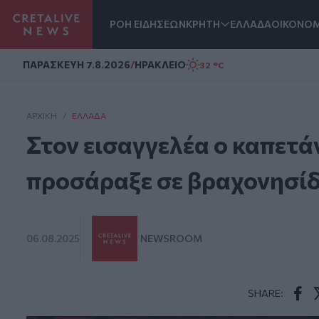
ΡΟΗ ΕΙΔΗΣΕΩΝ
ΚΡΗΤΗ
ΕΛΛΑΔΑ
ΟΙΚΟΝΟΜ
Homepage
ΠΑΡΑΣΚΕΥΗ 7.8.2026
/
ΗΡΑΚΛΕΙΟ
32 °C
ΑΡΧΙΚΗ
/
ΕΛΛΆΔΑ
Στον εισαγγελέα ο καπετάν
προσάραξε σε βραχονησίδ
06.08.2025
NEWSROOM
SHARE:
Face
T