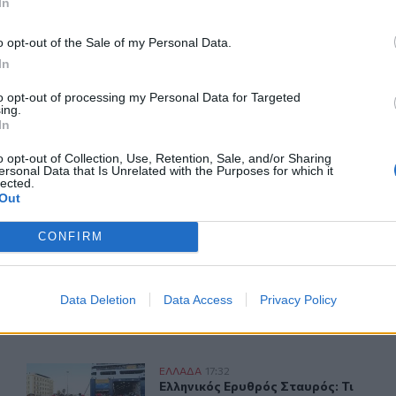
In
o opt-out of the Sale of my Personal Data.
In
ΙΚΆ TAGS
to opt-out of processing my Personal Data for Targeted
γελέας
Πλοίο
ing.
In
o opt-out of Collection, Use, Retention, Sale, and/or Sharing
ersonal Data that Is Unrelated with the Purposes for which it
lected.
Out
ερ του CRETALIVE
ΤΗΝ ΕΊΔΗΣΗ
CONFIRM
Data Deletion
Data Access
Privacy Policy
πουλο Αττικής
Ελληνικός Ερυθρός Σταυρός: Τι πρέπει να περιέχει ένα
ΕΛΛAΔΑ
17:32
βλάστηση στο Μαρκόπουλο Αττικής
Ελληνικός Ερυθρός Σταυρός: Τι πρέ
Ελληνικός Ερυθρός Σταυρός: Τι