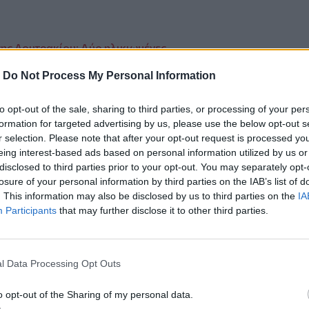
ης Λουτρακίου: Δύο ηλικιωμένες
-
Do Not Process My Personal Information
ανταποκρινόταν το τιμόνι"
ιο ΥΠΕΞ
to opt-out of the sale, sharing to third parties, or processing of your per
formation for targeted advertising by us, please use the below opt-out s
r selection. Please note that after your opt-out request is processed y
eing interest-based ads based on personal information utilized by us or
disclosed to third parties prior to your opt-out. You may separately opt-
losure of your personal information by third parties on the IAB’s list of
ο
Google News
και στο
Facebook
. This information may also be disclosed by us to third parties on the
IA
Participants
that may further disclose it to other third parties.
κανάλι μας στο
YouTube
l Data Processing Opt Outs
o opt-out of the Sharing of my personal data.