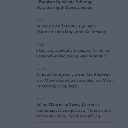
- Εγκαίνια Ομαδικής Έκθεσης
Ζωγραφικής & Φωτογραφίας
17:37
Πυρκαγιά σε έκταση με χαμηλή
βλάστηση στο Μαρκόπουλο Αττικής
17:32
Ελληνικός Ερυθρός Σταυρός: Τι πρέπει
να περιέχει ένα φαρμακείο διακοπών
17:24
Aποκαλύψεις σοκ για απειλές θανάτου
στο Μουντιάλ: «Θα ανατινάξω τον Μέσι
με τέσσερις βόμβες!»
17:22
Δήμος Πλατανιά: Συνεχίζονται οι
καλοκαιρινές εκδηλώσεις “Πολιτιστικό
Καλοκαίρι 2026, 16ο Φεστιβάλ Γη -
Πολιτισμός- Τουρισμός”