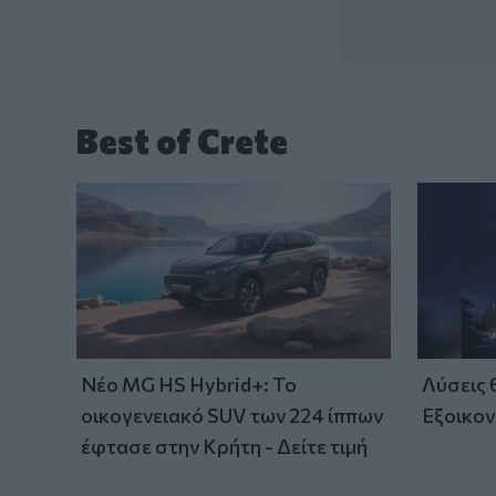
Best of Crete
Νέο MG HS Hybrid+: Το
Λύσεις
οικογενειακό SUV των 224 ίππων
Εξοικον
έφτασε στην Κρήτη - Δείτε τιμή