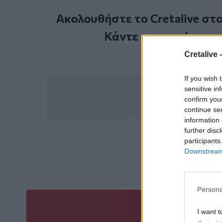
Ακολουθήστε το Cretalive στ
Κάντε εγγραφή στο 
Cretalive 
If you wish 
sensitive in
confirm you
continue se
information 
further disc
participants
ΣΧΕΤ
Downstream 
Δολοφονία
Γυναίκ
Persona
I want t
Γίνε ο ρεπόρτ