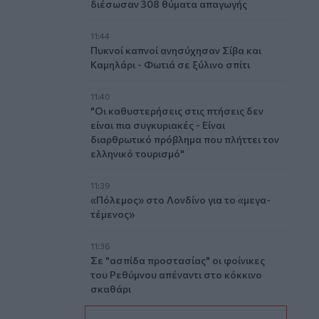
διέσωσαν 308 θύματα απαγωγής
11:44
Πυκνοί καπνοί ανησύχησαν Σίβα και
Καμηλάρι - Φωτιά σε ξύλινο σπίτι
11:40
"Οι καθυστερήσεις στις πτήσεις δεν
είναι πια συγκυριακές - Είναι
διαρθρωτικό πρόβλημα που πλήττει τον
ελληνικό τουρισμό"
11:39
«Πόλεμος» στο Λονδίνο για το «μεγα-
τέμενος»
11:36
Σε "ασπίδα προστασίας" οι φοίνικες
του Ρεθύμνου απέναντι στο κόκκινο
σκαθάρι