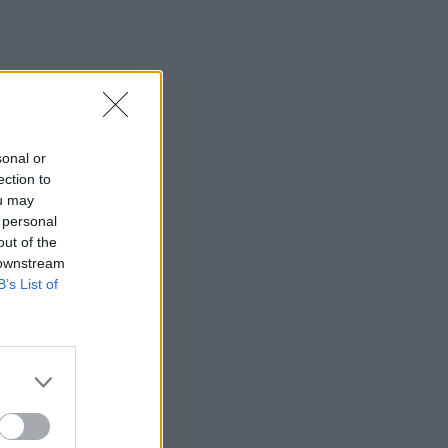
11:04
Δυτική Μάνη: Επιχείρηση διάσωσης στο
Φαράγγι του Βυρού τα ξημερώματα
10:55
Η Ρωσία έπληξε πλοίο στα ουκρανικά
sonal or
ύδατα της Μαύρης Θάλασσας
ection to
ou may
10:49
 personal
Πυρκαγιές: Μια σπίθα αρκεί - Βίντεο
out of the
ντοκουμέντο με σπινθήρες & μικρή
 downstream
έκρηξη σε κολώνα ηλεκτροδότησης
B’s List of
10:42
Σφοδρές καταιγίδες στις Φιλιππίνες
10:37
Όταν ένας αλγόριθμος απόφασίζει εάν
είμαστε όμορφοι