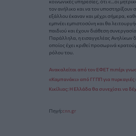
κοινωνικές υπηρεσίες, ότι «…οι μητρ
τον ανήλικο και να τον υποστηρίξουν σ
εξάλλου έκαναν και μέχρι σήμερα, κα
εμπνέει εμπιστοσύνη και θα λειτουργή
παιδιού και έχουν διάθεση συνεργασία
Παράλληλα, η εισαγγελέας Ανηλίκων δ
οποίος έχει κριθεί προσωρινά κρατού
ρόλου του.
Ανακαλείται από τον ΕΦΕΤ πιπέρι γνωσ
«Καμπανάκι» από ΓΓΠΠ για πυρκαγιές κ
Κικίλιας: Η Ελλάδα θα συνεχίσει να δέ
Πηγή:
cnn.gr