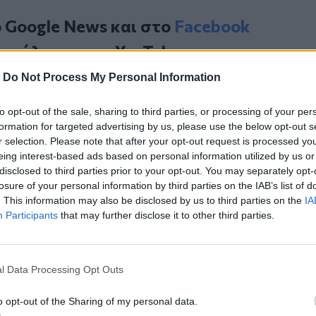
ο
Google News
και στο
Facebook
κανάλι μας στο
YouTube
-
Do Not Process My Personal Information
to opt-out of the sale, sharing to third parties, or processing of your per
formation for targeted advertising by us, please use the below opt-out s
r selection. Please note that after your opt-out request is processed y
eing interest-based ads based on personal information utilized by us or
disclosed to third parties prior to your opt-out. You may separately opt-
losure of your personal information by third parties on the IAB’s list of
. This information may also be disclosed by us to third parties on the
IA
ΙΚΆ TAGS
Participants
that may further disclose it to other third parties.
α
Δάφνη
Επιμέλεια
Παιδί
l Data Processing Opt Outs
o opt-out of the Sharing of my personal data.
ερ του CRETALIVE