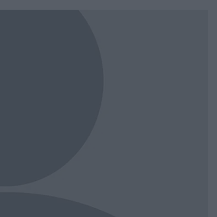
book
witter
Messenger
Whatsapp
Viber