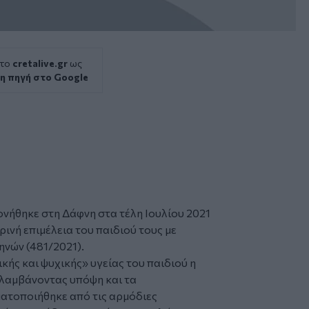
 το
cretalive.gr
ως
η πηγή στο Google
ονήθηκε στη
Δάφνη
στα τέλη Ιουλίου 2021
ρινή
επιμέλεια
του παιδιού τους με
ηνών (481/2021).
ής και ψυχικής» υγείας του παιδιού η
 λαμβάνοντας υπόψη και τα
ατοποιήθηκε από τις αρμόδιες