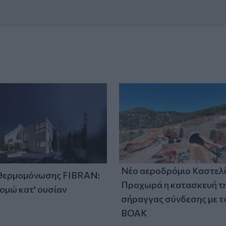
Νέο αεροδρόμιο Καστελί
 θερμομόνωσης FIBRAN:
Προχωρά η κατασκευή τ
ομώ κατ' ουσίαν
σήραγγας σύνδεσης με τ
ΒΟΑΚ