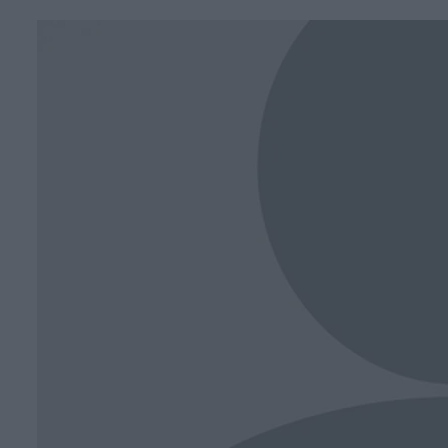
Face
T