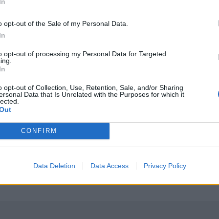
In
ΤΗΝ ΕΊΔΗΣΗ
o opt-out of the Sale of my Personal Data.
In
to opt-out of processing my Personal Data for Targeted
ing.
In
ριακές - Είναι διαρθρωτικό πρόβλημα που πλήττει τον ελληνι
Τροχαίο στην Ηλεία: Αυτοκίνητο έπεσε σε γκρεμό 30 μέ
ΕΛΛAΔΑ
11:30
o opt-out of Collection, Use, Retention, Sale, and/or Sharing
δεν είναι πια συγκυριακές - Είναι διαρθρωτικό πρόβλημα που
Τροχαίο στην Ηλεία: Αυτοκίνητο έπ
Τροχαίο στην Ηλεία: Αυτοκίνητο
ersonal Data that Is Unrelated with the Purposes for which it
lected.
έπεσε σε γκρεμό 30 μέτρων
Out
CONFIRM
υ Βυρού τα ξημερώματα
Πυρκαγιές: Άμεσα οι μελέτες, μέχρι Δεκέμβρη τα αντιπ
ΕΛΛAΔΑ
10:18
σης στο Φαράγγι του Βυρού τα ξημερώματα
Πυρκαγιές: Άμεσα οι μελέτες, μέχρ
Πυρκαγιές: Άμεσα οι μελέτες,
Data Deletion
Data Access
Privacy Policy
μέχρι Δεκέμβρη τα
αντιπλημμυρικά έργα