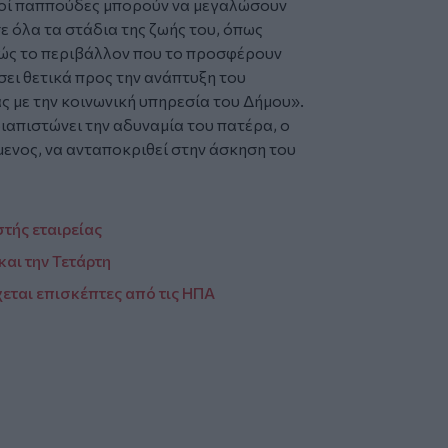
ικοί παππούδες μπορούν να μεγαλώσουν
ε όλα τα στάδια της ζωής του, όπως
θώς το περιβάλλον που το προσφέρουν
σει θετικά προς την ανάπτυξη του
ς με την κοινωνική υπηρεσία του Δήμου».
ιαπιστώνει την αδυναμία του πατέρα, ο
μενος, να ανταποκριθεί στην άσκηση του
τής εταιρείας
αι την Τετάρτη
χεται επισκέπτες από τις ΗΠΑ