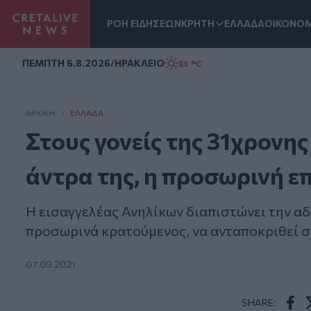
ΡΟΗ ΕΙΔΗΣΕΩΝ
ΚΡΗΤΗ
ΕΛΛΑΔΑ
ΟΙΚΟΝΟΜ
Homepage
ΠΕΜΠΤΗ 6.8.2026
/
ΗΡΑΚΛΕΙΟ
33 °C
ΑΡΧΙΚΗ
/
ΕΛΛΆΔΑ
Στους γονείς της 31χρονη
άντρα της, η προσωρινή επ
Η εισαγγελέας Ανηλίκων διαπιστώνει την αδυ
προσωρινά κρατούμενος, να ανταποκριθεί σ
07.09.2021
SHARE: