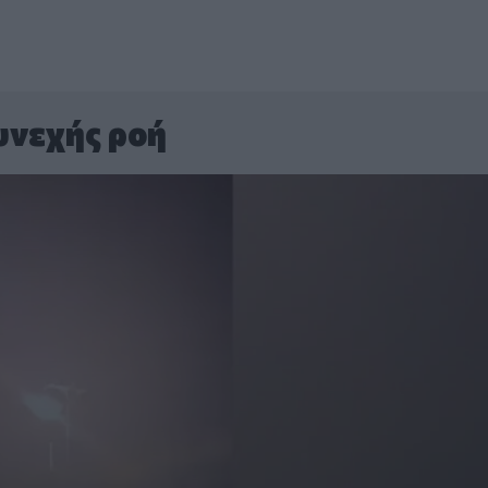
υνεχής ροή