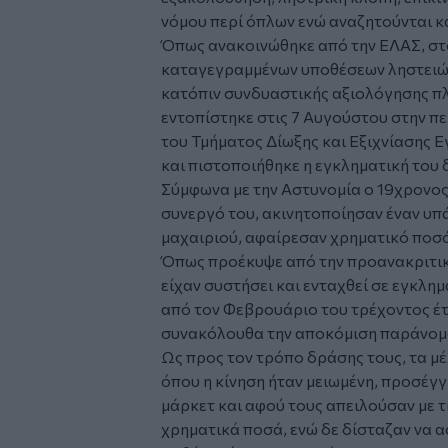
νόμου περί όπλων ενώ αναζητούνται κα
Όπως ανακοινώθηκε από την ΕΛΑΣ, στ
καταγεγραμμένων υποθέσεων ληστειών 
κατόπιν συνδυαστικής αξιολόγησης π
εντοπίστηκε στις 7 Αυγούστου στην π
του Τμήματος Δίωξης και Εξιχνίασης 
και πιστοποιήθηκε η εγκληματική του 
Σύμφωνα με την Αστυνομία ο 19χρονος,
συνεργό του, ακινητοποίησαν έναν υπ
μαχαιριού, αφαίρεσαν χρηματικό ποσό
Όπως προέκυψε από την προανακριτικ
είχαν συστήσει και ενταχθεί σε εγκλη
από τον Φεβρουάριο του τρέχοντος έτο
συνακόλουθα την αποκόμιση παράνομ
Ως προς τον τρόπο δράσης τους, τα μέ
όπου η κίνηση ήταν μειωμένη, προσέγγ
μάρκετ και αφού τους απειλούσαν με 
χρηματικά ποσά, ενώ δε δίσταζαν να 