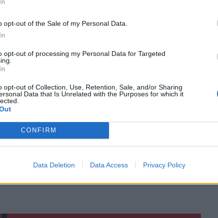
In
o opt-out of the Sale of my Personal Data.
In
ο
Google News
και στο
Facebook
to opt-out of processing my Personal Data for Targeted
κανάλι μας στο
YouTube
ing.
In
o opt-out of Collection, Use, Retention, Sale, and/or Sharing
ersonal Data that Is Unrelated with the Purposes for which it
lected.
Out
CONFIRM
Data Deletion
Data Access
Privacy Policy
ΙΚΆ TAGS
είες
Αττική