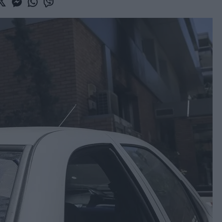
book
witter
Messenger
Whatsapp
Viber