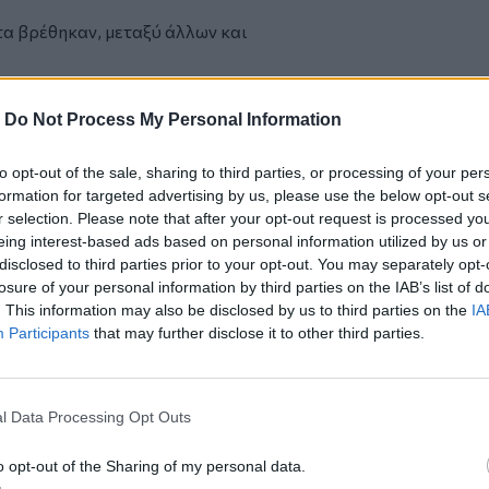
τα βρέθηκαν, μεταξύ άλλων και
ν τέλεση των ληστειών,
-
Do Not Process My Personal Information
to opt-out of the sale, sharing to third parties, or processing of your per
να της ΕΛΑΣ έχουν εξιχνιαστεί 5
formation for targeted advertising by us, please use the below opt-out s
 μίνι μάρκετ στις περιοχές του
r selection. Please note that after your opt-out request is processed y
ωνίας.
eing interest-based ads based on personal information utilized by us or
disclosed to third parties prior to your opt-out. You may separately opt-
ογραφία, οδηγήθηκε στον αρμόδιο
losure of your personal information by third parties on the IAB’s list of
. This information may also be disclosed by us to third parties on the
IA
Participants
that may further disclose it to other third parties.
ά στην Καλλιτεχνούπολη
ρκαγιά στην Καλλιτεχνούπολη Αττικής -
σει σε σπίτια
l Data Processing Opt Outs
 Ε.Ο Λαμίας – Θεσσαλονίκης
o opt-out of the Sharing of my personal data.