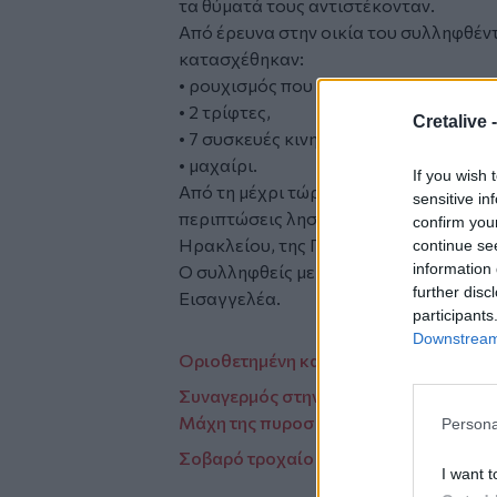
τα θύματά τους αντιστέκονταν.
Από έρευνα στην οικία του συλληφθέν
κατασχέθηκαν:
• ρουχισμός που χρησιμοποίησε για τη
• 2 τρίφτες,
Cretalive 
• 7 συσκευές κινητών τηλεφώνων και
• μαχαίρι.
If you wish 
Από τη μέχρι τώρα προανακριτική έρευ
sensitive in
περιπτώσεις ληστειών σε περίπτερα και
confirm you
Ηρακλείου, της Πεύκης και της Νέας Ι
continue se
information 
Ο συλληφθείς με τη σε βάρος του δικ
further disc
Εισαγγελέα.
participants
Downstream 
Οριοθετημένη και σε ύφεση η πυρκαγι
Συναγερμός στην Πυροσβεστική για πυ
Μάχη της πυροσβεστικής να μη πλησιά
Persona
Σοβαρό τροχαίο με δύο νταλίκες στην
I want t