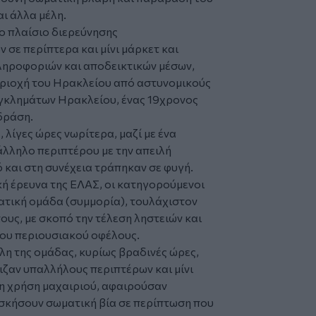
ι άλλα μέλη.
ο πλαίσιο διερεύνησης
σε περίπτερα και μίνι μάρκετ και
ληροφοριών και αποδεικτικών μέσων,
εριοχή του Ηρακλείου από αστυνομικούς
Εγκλημάτων Ηρακλείου, ένας 19χρονος
δράση.
 λίγες ώρες νωρίτερα, μαζί με ένα
άλληλο περιπτέρου με την απειλή
 και στη συνέχεια τράπηκαν σε φυγή.
ή έρευνα της ΕΛΑΣ, οι κατηγορούμενοι
ματική ομάδα (συμμορία), τουλάχιστον
υς, με σκοπό την τέλεση ληστειών και
ου περιουσιακού οφέλους.
λη της ομάδας, κυρίως βραδινές ώρες,
ιζαν υπαλλήλους περιπτέρων και μίνι
τη χρήση μαχαιριού, αφαιρούσαν
ασκήσουν σωματική βία σε περίπτωση που