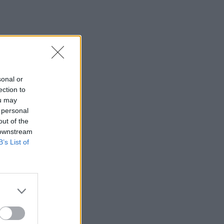
το μέλλον της βιομηχανίας στην Κρήτη
16:37
Κρήτη: Έδειχνε το 10χρονο κορίτσι και
ρωτούσε "πόσο;" - Έρευνες για
παιδεραστή τουρίστα - Δείτε βίντεο
sonal or
16:30
ection to
Στεγαστικό επίδομα από το υπουργείο
ou may
Παιδείας, σε 1.120 φοιτητές σε Βόλο,
 personal
Λάρισα, Τρίκαλα, Καρδίτσα και Λαμία
out of the
 downstream
16:17
B’s List of
Συντάξεις: Αυξάνονται οι αποχωρήσεις
το 2026 καθώς περισσότεροι
ασφαλισμένοι βγαίνουν νωρίτερα
16:15
Η Έμπαρος τίμησε τους νεκρούς της
Κατοχής - 82 χρόνια από τη Μεγάλη
Κύκλωση