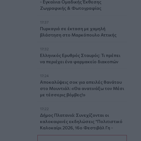
- Εγκαίνια Ομαδικής Έκθεσης
Ζωγραφικής & Φωτογραφίας
17:37
Πυρκαγιά σε έκταση με χαμηλή
βλάστηση στο Μαρκόπουλο Αττικής
17:32
Ελληνικός Ερυθρός Σταυρός: Τι πρέπει
να περιέχει ένα φαρμακείο διακοπών
17:24
Aποκαλύψεις σοκ για απειλές θανάτου
στο Μουντιάλ: «Θα ανατινάξω τον Μέσι
με τέσσερις βόμβες!»
17:22
Δήμος Πλατανιά: Συνεχίζονται οι
καλοκαιρινές εκδηλώσεις “Πολιτιστικό
Καλοκαίρι 2026, 16ο Φεστιβάλ Γη -
Πολιτισμός- Τουρισμός”