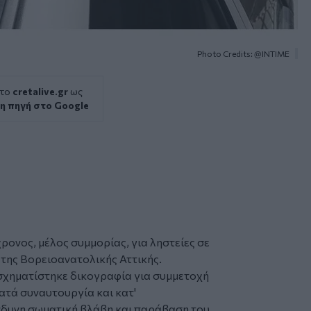
Photo Credits: @INTIME
 το
cretalive.gr
ως
η πηγή στο Google
χρονος, μέλος
συμμορίας
, για
ληστείες
σε
ς της Βορειοανατολικής Αττικής.
σχηματίστηκε δικογραφία για συμμετοχή
ατά συναυτουργία και κατ'
νδυνη σωματική βλάβη και παράβαση του