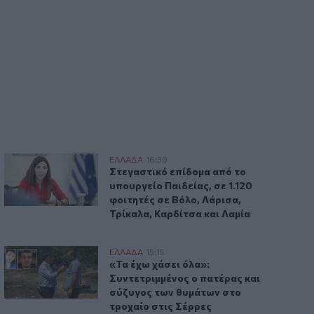
αεροδρόμιο στο Καστέλλι - Δείτε
βίντεο
15:38
Πολιτική Προστασία: Νέα εναέρια μέσα
και τεχνολογία
 φαρμακείο διακοπών
Στεγαστικό επίδομα από το υπουργείο Παιδείας, σε 1.120 φ
ΕΛΛAΔΑ
16:30
πει να περιέχει ένα φαρμακείο διακοπών
Στεγαστικό επίδομα από το υπουργείο Π
Στεγαστικό επίδομα από το
υπουργείο Παιδείας, σε 1.120
φοιτητές σε Βόλο, Λάρισα,
Τρίκαλα, Καρδίτσα και Λαμία
«Τα έχω χάσει όλα»: Συντετριμμένος ο πατέρας και σύζυγο
ΕΛΛAΔΑ
15:15
έσα και τεχνολογία
«Τα έχω χάσει όλα»: Συντετριμμένος ο
«Τα έχω χάσει όλα»:
Συντετριμμένος ο πατέρας και
σύζυγος των θυμάτων στο
τροχαίο στις Σέρρες