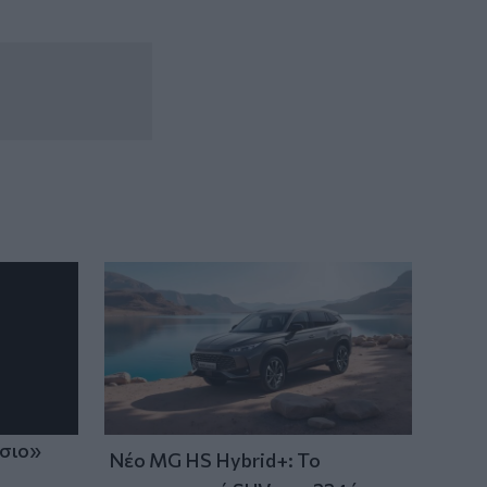
ίσιο»
Νέο MG HS Hybrid+: Το