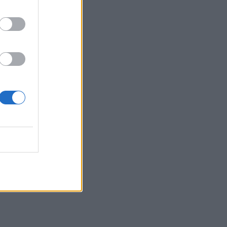
16:13
Καύσιμα: Γιατί οι τιμές παραμένουν
υψηλές μέσα στην περίοδο των
διακοπών
16:10
Έφυγαν» 6.000 εισιτήρια από τον
κόσμο του ΟΦΗ για το Σούπερ Καπ
15:54
Ο Γ. Αγριμανάκης Αντιδήμαρχος
Υπηρεσίας το Σάββατο 8 και την
Κυριακή 9 Αυγούστου
15:48
Δυτική Αττική: Ολοκληρώθηκαν οι
αυτοψίες στις πυρόπληκτες περιοχές
15:43
Εντυπωσιάζουν οι εικόνες από το νέο