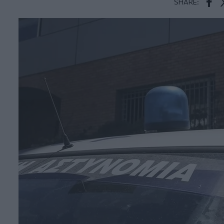
SHARE:
Face
T