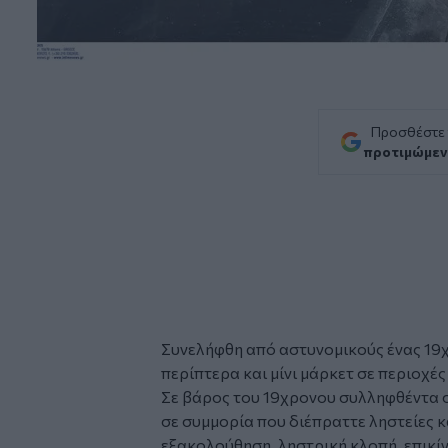
Προσθέστε
προτιμώμεν
Συνελήφθη από αστυνομικούς ένας 19
περίπτερα και μίνι μάρκετ σε περιοχέ
Σε βάρος του 19χρονου συλληφθέντα 
σε συμμορία που διέπραττε ληστείες κ
εξακολούθηση, ληστρική κλοπή, επικί