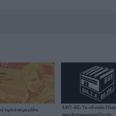
ΕΧΠ-ΒΕ: Το «Ενιαίο Πλα
ύ τιμά ένα μεγάλο
που Κατακερματίζει τη