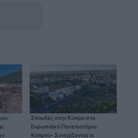
ου:
Σπουδές στην Κύπρο στο
ης
Ευρωπαϊκό Πανεπιστήμιο
ον
Κύπρου- Συνεχίζονται οι