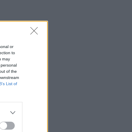
κρούσματα στην Ελλάδα
09:12
Ρωσία: Διαψεύδει εμπλοκή σε
στρατολόγηση Κολομβιανών
μισθοφόρων
sonal or
09:07
ection to
Ηράκλειο: Μια σύλληψη για την έκρηξη
ou may
φιάλης που αναστάτωσε την Θερίσσου
 personal
out of the
09:06
 downstream
Νέα επιχείρηση για μετανάστες ανοιχτά
B’s List of
της Ιεράπετρας
09:03
Caravel: Η νέα πολυτέλεια βρίσκεται
στις εμπειρίες που αξίζουν
09:00
"Επένδυση" - παγίδα: 55χρονος στην