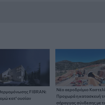
Νέο αεροδρόμιο Καστελί
 θερμομόνωσης FIBRAN:
Προχωρά η κατασκευή τ
ομώ κατ' ουσίαν
σήραγγας σύνδεσης με τ