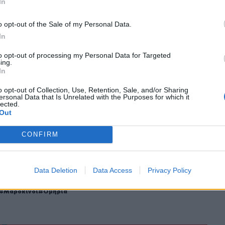
In
o opt-out of the Sale of my Personal Data.
In
ο
Google News
και στο
Facebook
to opt-out of processing my Personal Data for Targeted
ing.
κανάλι μας στο
YouTube
In
o opt-out of Collection, Use, Retention, Sale, and/or Sharing
ersonal Data that Is Unrelated with the Purposes for which it
lected.
Out
CONFIRM
Data Deletion
Data Access
Privacy Policy
ΙΚΆ TAGS
Μαροκινοί
Ομηρία