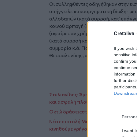
Οι συλληφθέντες οδηγήθηκαν στην εισ
απήγγειλε κακουργηματική δίωξη- με
αλλοδαπών (κατά συρροή, κατ' επάγγε
κοινού αρπαγή (κατά συρροή), επικίνδ
(αφαίρεσαν χρήματα που είχαν πάνω τ
Cretalive 
(κατά συρροή και κατ' εξακολούθηση
συμμορία κ.ά. Παραπέμφθηκαν να απο
If you wish 
sensitive in
Θεσσαλονίκης, από τον οποίο πήραν 
confirm you
continue se
information 
further disc
participants
Downstream 
Στυλιανίδης: Άμεση ανάγκη, η ανανέω
και ασφαλή πλοία
Οκτώ δράσειςστη μνήμη του 19χρονου
Persona
Νέα επιστολή Μητσοτάκη σε Φον ντερ Λ
κινηθούμε γρήγορα»
I want t