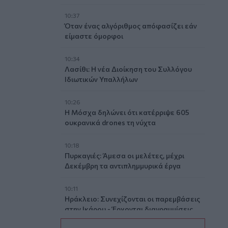
10:37
Όταν ένας αλγόριθμος απόφασίζει εάν
είμαστε όμορφοι
10:34
Λασίθι: Η νέα Διοίκηση του Συλλόγου
Ιδιωτικών Υπαλλήλων
10:26
Η Μόσχα δηλώνει ότι κατέρριψε 605
ουκρανικά drones τη νύχτα
10:18
Πυρκαγιές: Άμεσα οι μελέτες, μέχρι
Δεκέμβρη τα αντιπλημμυρικά έργα
10:11
Ηράκλειο: Συνεχίζονται οι παρεμβάσεις
στην Ικάρου - Έρχονται διαγραμμίσεις
και νέα φρεάτια