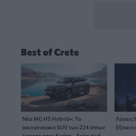
Best of Crete
Νέο MG HS Hybrid+: Το
Λύσεις
οικογενειακό SUV των 224 ίππων
Εξοικον
έφτασε στην Κρήτη - Δείτε τιμή