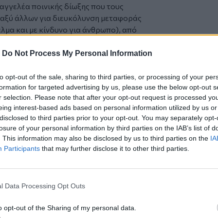
αγγελέα ποινικής δίωξης που τους
ταξύ άλλων για διευκόλυνση μεταφοράς
λμα και με κίνδυνο για άνθρωπο), από
υνες σωματικές βλάβες, ληστεία
ους οι Μαροκινοί), απόπειρα εκβίασης
-
Do Not Process My Personal Information
), παραβίαση προσωπικών δεδομένων,
λογηθούν στον 2ο τακτικό ανακριτή
to opt-out of the sale, sharing to third parties, or processing of your per
formation for targeted advertising by us, please use the below opt-out s
προθεσμία και παραμένουν υπό κράτηση.
r selection. Please note that after your opt-out request is processed y
eing interest-based ads based on personal information utilized by us or
disclosed to third parties prior to your opt-out. You may separately opt-
losure of your personal information by third parties on the IAB’s list of
. This information may also be disclosed by us to third parties on the
IA
Participants
that may further disclose it to other third parties.
ση του ακτοπλοϊκού στόλου με πράσινα
 Άλκη Καμπανού
l Data Processing Opt Outs
άιεν για την ενέργεια – «Πρέπει να
o opt-out of the Sharing of my personal data.