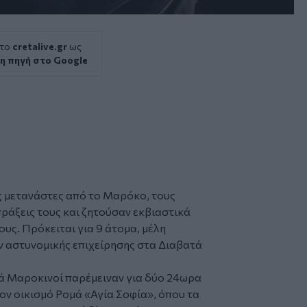
 το
cretalive.gr
ως
η πηγή στο Google
 μετανάστες από το Μαρόκο, τους
άξεις τους και ζητούσαν εκβιαστικά
υς. Πρόκειται για 9 άτομα, μέλη
 αστυνομικής επιχείρησης στα Διαβατά
τά Μαροκινοί παρέμειναν για δύο 24ωρα
ον οικισμό Ρομά «Αγία Σοφία», όπου τα