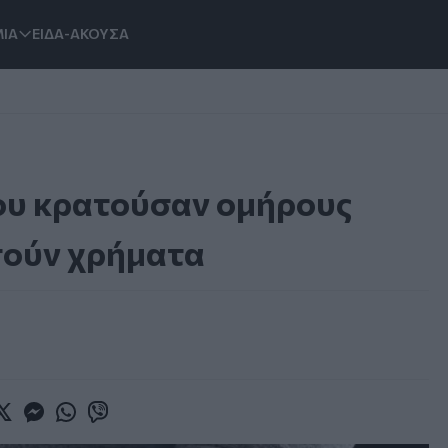
ΙΑ
ΕΙΔΑ-ΑΚΟΥΣΑ
ου κρατούσαν ομήρους
πούν χρήματα
book
witter
Messenger
Whatsapp
Viber