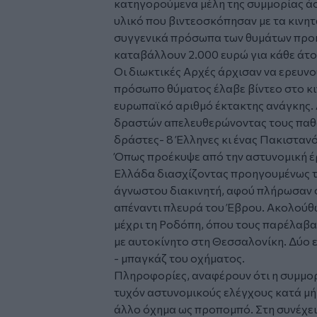
κατηγορούμενα μέλη της συμμορίας άσ
υλικό που βιντεοσκόπησαν με τα κινητ
συγγενικά πρόσωπα των θυμάτων προκε
καταβάλλουν 2.000 ευρώ για κάθε άτο
Οι διωκτικές Αρχές άρχισαν να ερευνο
πρόσωπο θύματος έλαβε βίντεο στο κιν
ευρωπαϊκό αριθμό έκτακτης ανάγκης. 
δραστών απελευθερώνοντας τους παθ
δράστες- 8 Έλληνες κι ένας Πακιστανό
Όπως προέκυψε από την αστυνομική έρ
Ελλάδα διασχίζοντας προηγουμένως τ
άγνωστου διακινητή, αφού πλήρωσαν 
απέναντι πλευρά του Έβρου. Ακολούθως
μέχρι τη Ροδόπη, όπου τους παρέλαβα
με αυτοκίνητο στη Θεσσαλονίκη. Δύο ε
- μπαγκάζ του οχήματος.
Πληροφορίες, αναφέρουν ότι η συμμορί
τυχόν αστυνομικούς ελέγχους κατά μ
άλλο όχημα ως προπομπό. Στη συνέχει