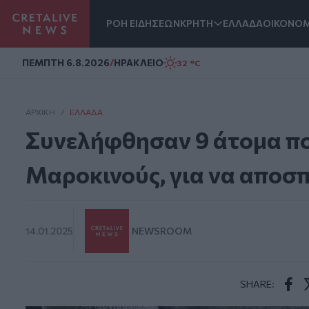
ΡΟΗ ΕΙΔΗΣΕΩΝ
ΚΡΗΤΗ
ΕΛΛΑΔΑ
ΟΙΚΟΝΟΜ
Homepage
ΠΕΜΠΤΗ 6.8.2026
/
ΗΡΑΚΛΕΙΟ
32 °C
ΑΡΧΙΚΗ
/
ΕΛΛΆΔΑ
Συνελήφθησαν 9 άτομα π
Μαροκινούς, για να αποσ
14.01.2025
NEWSROOM
SHARE:
Face
T