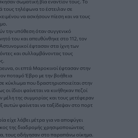
κησαν σωματική βία εναντίον τους. Το
ά τους τηλέφωνα το έστειλαν σε
ιμένου να ασκήσουν πίεση και να τους
μο.
ύν την υπόθεση όταν συγγενικό
ητό του και απευθύνθηκε στο 112, τον
Αστυνομικοί έφτασαν στα ίχνη των
όντες και συλλαμβάνοντας τους
ς.
ευνα, οι επτά Μαροκινοί έφτασαν στην
ον ποταμό Έβρο με την βοήθεια
σε κύκλωμα που δραστηριοποιείται στην
 οι ίδιοι φαίνεται να κινήθηκαν πεζοί
ν μέλη της συμμορίας και τους μετέφεραν
ξ αυτών φαίνεται να ταξίδεψαν στο πορτ
α είχε λάβει μέτρα για να αποφύγει
ήκος της διαδρομής χρησιμοποιώντας
α, τους οδήγησαν στο παραπάνω οίκημα.