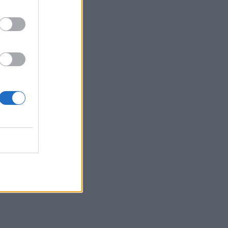
Κρήτη έχασε 100.000€ από επιτήδειους
08:54
35 χρόνια ίντερνετ: Το πρώτο website το
οποίο υπάρχει ακόμα
08:47
Δήμος Βιάννου: Οι ώρες και οι μέρες
λειτουργίας του Γραφείου Δακοκτονίας
08:40
Νέα δομή φιλοξενίας μεταναστών: Τι
προβλέπει η απόφαση που
δημοσιεύθηκε στην Εφημερίδα της
Κυβέρνησης
08:33
Η Ρωσία έπληξε δύο πλοία κοντά στο
ουκρανικό λιμάνι της Οδησσού